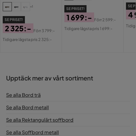
SE P
+1
SE PRISET!
4 
1 699:-
SE PRISET!
Förr
2 599:-
Pri
Or
Pris
Original
Tidig
2 325:-
Tidigare lägsta pris 1 699:-
Pri
Förr
3 799:-
Pris
Pris
Original
Tidigare lägsta pris 2 325:-
Pris
Upptäck mer av vårt sortiment
Se alla Bord trä
Se alla Bord metall
Se alla Rektangulärt soffbord
Se alla Soffbord metall