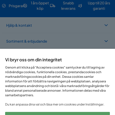
1 års öppet
Snabb
Upp till 20 års
Prisgaranti
köp
leverans
garanti
Hjälp & kontakt
Sortiment & erbjudande
Om Trademax
Vi bryr oss om din integritet
Genom att klicka på "Acceptera cookies" samtycker du till lagring av
nödvändiga cookies, funktionella cookies, prestandacookies och
Vi finns i flera länder
marknadsföringscookies på din enhet. Dessa cookies samlar
information för att förbättra navigeringen på webbplatsen, analysera
webbplatsens användning och bistå i våra marknadsföringsåtgärder för
bland annat personaliserade annonser. Informationen delas med våra
samarbetspartners.
Du kan anpassa dina val och läsa mer om cookies under Inställningar.