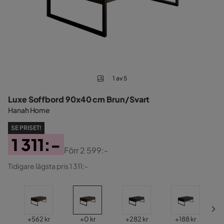
1 av 5
Luxe Soffbord 90x40 cm Brun/Svart
Hanah Home
SE PRISET!
1 311:-
Förr
2 599:-
Pris
Original
Tidigare lägsta pris 1 311:-
Pris
Pris
Pris
Pris
Pris
+
562 kr
+
0 kr
+
282 kr
+
188 kr