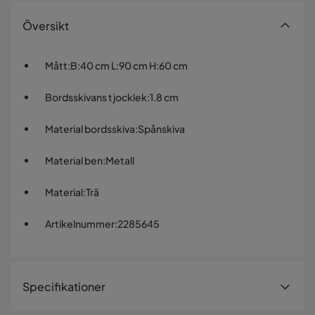
Översikt
Mått
:
B:40 cm L:90 cm H:60 cm
Bordsskivans tjocklek
:
1.8 cm
Material bordsskiva
:
Spånskiva
Material ben
:
Metall
Material
:
Trä
Artikelnummer
:
2285645
Specifikationer