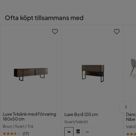
Färg ben
Svart
Ofta köpt tillsammans med
Montering krävs
Ja
Vikt
20 kg
Torka av med lätt fuktig
Skötselråd
trasa.
Färg
Brun,Svart
Serie
Luxe
Luxe Tv bänk med Förvaring
Luxe Byrå 120 cm
Dano 
180x50 cm
Nibe
Svart/Valnöt
Brun / Svart / Trä
Valnö
(
17
)