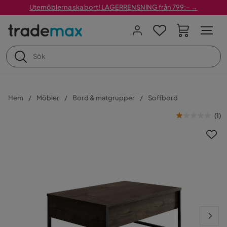
Utemöblerna ska bort! LAGERRENSNING från 799:– →
Hem
Möbler
Bord & matgrupper
Soffbord
(
1
)