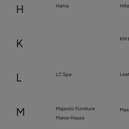
H
Hama
Hill
KM 
K
L
LC Spa
Lea
M
Majestic Furniture
Mast
Manor House