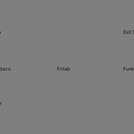
o
Exit 
daco
Fritab
Funk
r