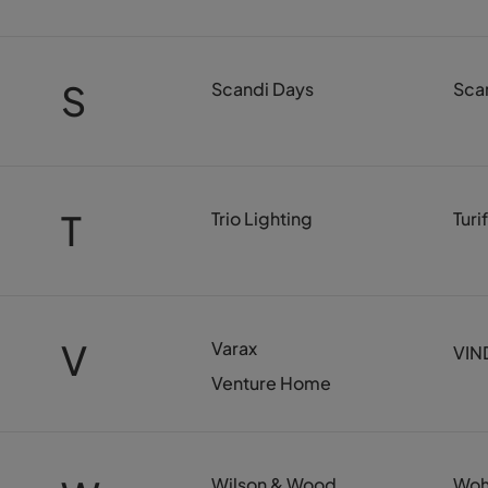
S
Scandi Days
Sca
T
Trio Lighting
Turi
V
Varax
VIN
Venture Home
Wilson & Wood
Woh