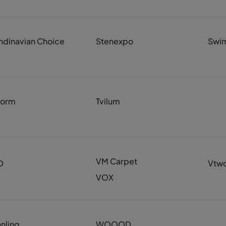
ndinavian Choice
Stenexpo
Swim
form
Tvilum
VM Carpet
D
Vtw
VOX
nling
WOOOD