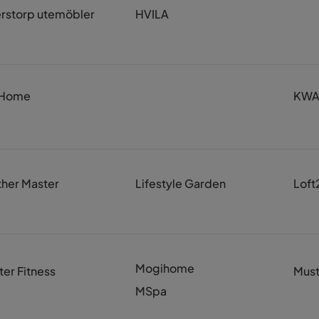
erstorp utemöbler
HVILA
Home
KW
ther Master
Lifestyle Garden
Loft
Mogihome
er Fitness
Mus
MSpa