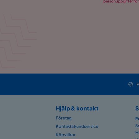
personuppgifter för
P
Hjälp & kontakt
S
Företag
P
S
Kontakta kundservice
M
Köpvillkor