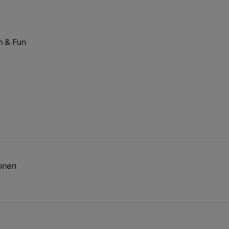
 & Fun
onen