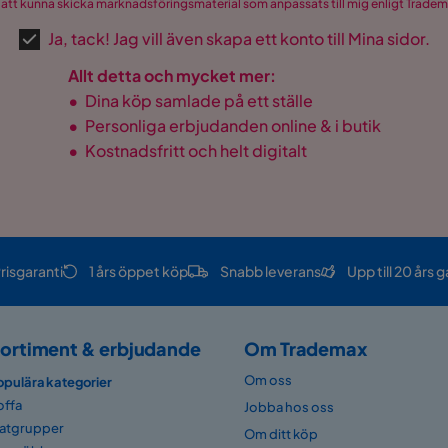
 att kunna skicka marknadsföringsmaterial som anpassats till mig enligt Trade
Ja, tack! Jag vill även skapa ett konto till Mina sidor.
Allt detta och mycket mer:
•
Dina köp samlade på ett ställe
•
Personliga erbjudanden online & i butik
•
Kostnadsfritt och helt digitalt
risgaranti
1 års öppet köp
Snabb leverans
Upp till 20 års g
ortiment & erbjudande
Om Trademax
Om oss
opulära kategorier
offa
Jobba hos oss
atgrupper
Om ditt köp