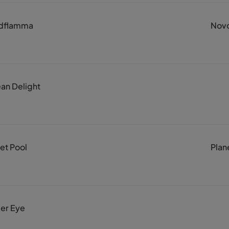
dflamma
Novo
an Delight
et Pool
Plan
er Eye