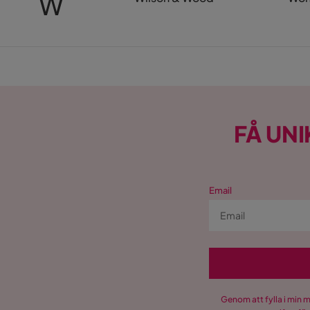
W
FÅ UNI
Email
Genom att fylla i min 