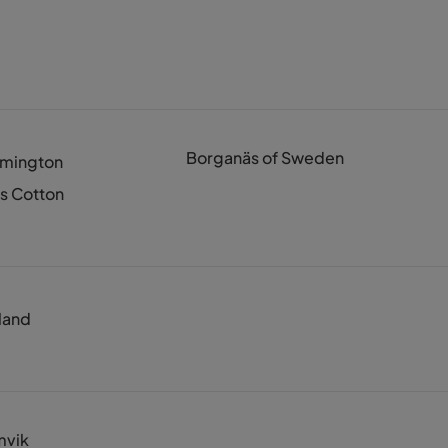
Borganäs of Sweden
mington
s Cotton
land
mvik