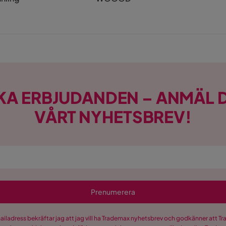
KA ERBJUDANDEN – ANMÄL D
VÅRT NYHETSBREV!
Prenumerera
mailadress bekräftar jag att jag vill ha Trademax nyhetsbrev och godkänner att 