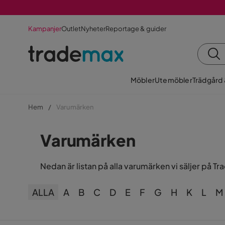
Kampanjer
Outlet
Nyheter
Reportage & guider
Möbler
Utemöbler
Trädgård
Hem
Varumärken
Varumärken
Nedan är listan på alla varumärken vi säljer på T
ALLA
A
B
C
D
E
F
G
H
K
L
M