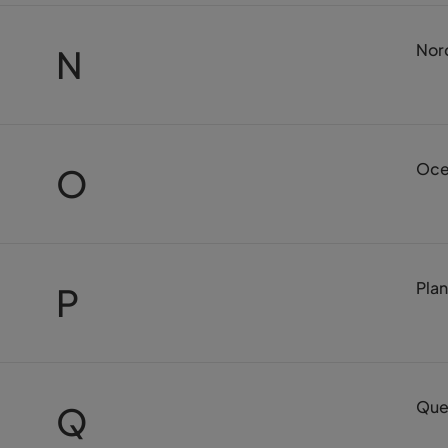
Nor
N
Oce
O
Plan
P
Que
Q