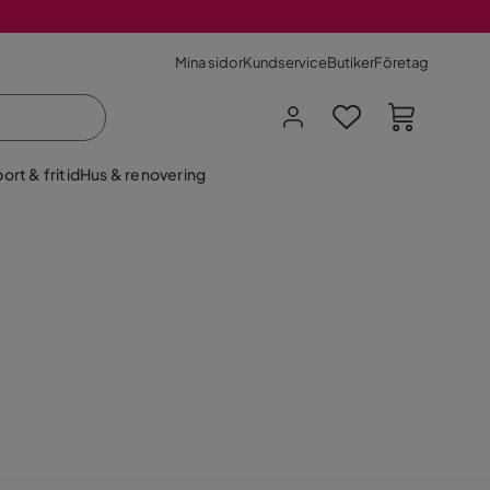
Mina sidor
Kundservice
Butiker
Företag
ort & fritid
Hus & renovering