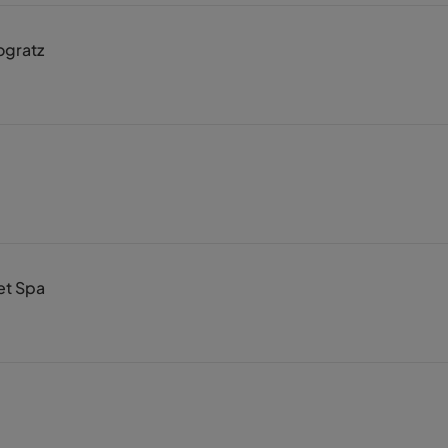
gratz
et Spa