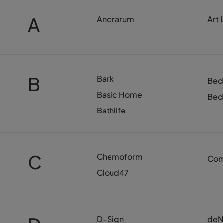
A
Andrarum
Art 
B
Bark
Bed
Basic Home
Bed
Bathlife
C
Chemoform
Com
Cloud47
D-Sign
deN