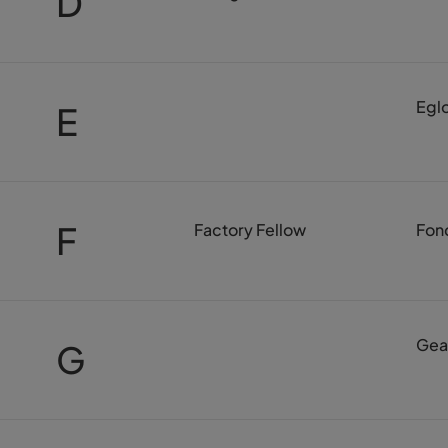
D
Egl
E
F
Factory Fellow
Fon
Gea
G