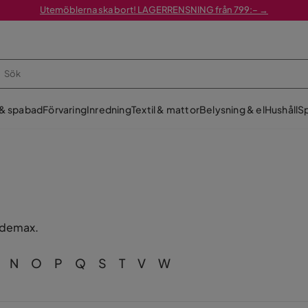
Utemöblerna ska bort! LAGERRENSNING från 799:– →
 & spabad
Förvaring
Inredning
Textil & mattor
Belysning & el
Hushåll
Sp
rademax.
N
O
P
Q
S
T
V
W