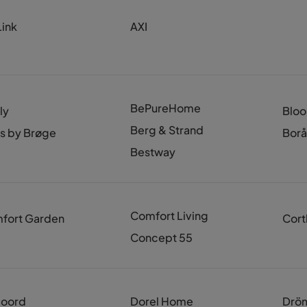
Link
AXI
BePureHome
ly
Bloo
Berg & Strand
s by Brøge
Borå
Bestway
Comfort Living
fort Garden
Cort
Concept 55
oord
Dorel Home
Drö