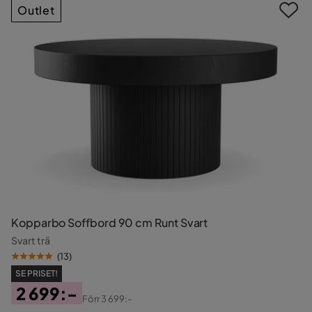
Outlet
Kopparbo Soffbord 90 cm Runt Svart
Svart trä
(
13
)
SE PRISET!
2 699:-
Förr
3 699:-