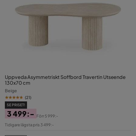
Uppveda Asymmetriskt Soffbord Travertin Utseende
130x70 cm
Beige
(
21
)
SE PRISET!
3 499:-
Förr
5 999:-
Pris
Original
Tidigare lägsta pris 3 499:-
Pris