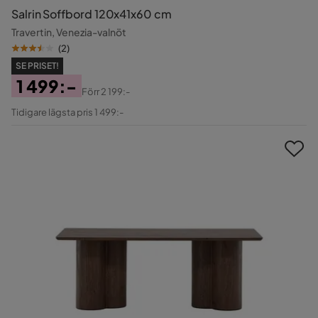
Salrin Soffbord 120x41x60 cm
Travertin, Venezia-valnöt
(
2
)
SE PRISET!
1 499:-
Förr
2 199:-
Pris
Original
Tidigare lägsta pris 1 499:-
Pris