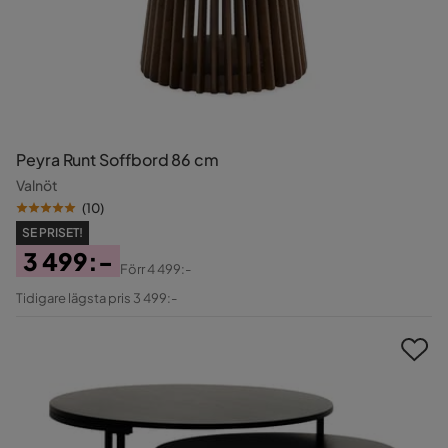
Peyra Runt Soffbord 86 cm
Valnöt
(
10
)
SE PRISET!
3 499:-
Förr
4 499:-
Pris
Original
Tidigare lägsta pris 3 499:-
Pris