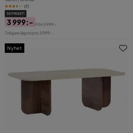
(
7
)
SE PRISET!
3 999:-
Förr
5 999:-
Pris
Original
Tidigare lägsta pris 3 999:-
Pris
Nyhet