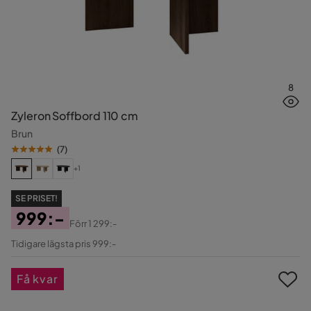
8
Zyleron Soffbord 110 cm
Brun
(
7
)
+1
SE PRISET!
999:-
Förr
1 299:-
Pris
Original
Tidigare lägsta pris 999:-
Pris
Få kvar