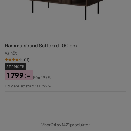
Hammarstrand Soffbord 100 cm
Valnöt
(
11
)
SE PRISET!
1 799:-
Förr
1 999:-
Pris
Original
Tidigare lägsta pris 1 799:-
Pris
Visar
24
av
1421
produkter