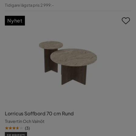
Pris
Original
Tidigare lägsta pris 2 999:-
Pris
Nyhet
Lorricus Soffbord 70 cm Rund
Travertin Och Valnöt
(
3
)
SE PRISET!