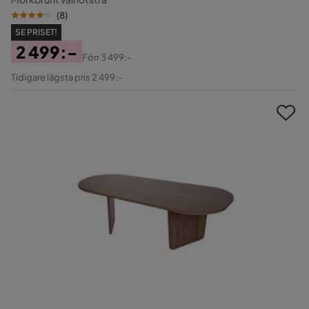
(
8
)
SE PRISET!
2 499:-
Förr
3 499:-
Pris
Original
Tidigare lägsta pris 2 499:-
Pris