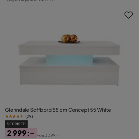
Pris
Glenndale Soffbord 55 cm Concept 55 White
(
29
)
SE PRISET!
2 999:-
Förr
3 399:-