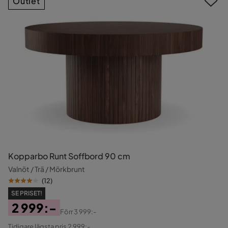
Outlet
Kopparbo Runt Soffbord 90 cm
Valnöt / Trä / Mörkbrunt
(
12
)
SE PRISET!
2 999:-
Förr
3 999:-
Pris
Original
Tidigare lägsta pris 2 999:-