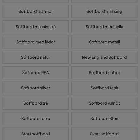
Soffbord marmor
Soffbord mässing
Soffbord massivt trä
Soffbord med hylla
Soffbord med lådor
Soffbord metall
Soffbord natur
New England Soffbord
Soffbord REA
Soffbord ribbor
Soffbord silver
Soffbord teak
Soffbord trä
Soffbord valnöt
Soffbord retro
Soffbord Sten
Stort soffbord
Svart soffbord