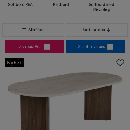
Soffbord REA
Kistbord
Soffbord med
förvaring
Sortera efter
Alla filter
Sortera efter
Visa bara Rea
Snabb leverans
Nyhet