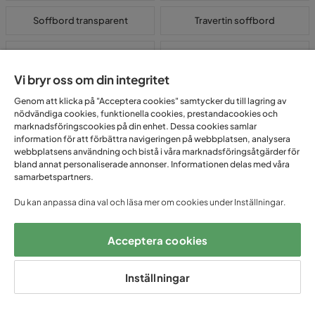
Soffbord transparent
Travertin soffbord
Vitt runt soffbord
Vitt soffbord
Vi bryr oss om din integritet
Genom att klicka på "Acceptera cookies" samtycker du till lagring av
Billiga soffbord för alla plånböcker
nödvändiga cookies, funktionella cookies, prestandacookies och
marknadsföringscookies på din enhet. Dessa cookies samlar
Det är dit kaffet hamnar på morgonen. Fjärrkontrollen, boken, glaset
information för att förbättra navigeringen på webbplatsen, analysera
vin på fredagskvällen. Soffbordet är den möbel i vardagsrummet som
webbplatsens användning och bistå i våra marknadsföringsåtgärder för
faktiskt används mest, fast ingen riktigt tänker på det. Hos Trademax
bland annat personaliserade annonser. Informationen delas med våra
hittar du mängder med soffbord i alla material och stilar, med priser
samarbetspartners.
som slår de flesta.
Du kan anpassa dina val och läsa mer om cookies under Inställningar.
Vilken form ska du ha på ditt soffbord?
Acceptera cookies
Runda soffbord tar mindre visuell plats och passar bra i mindre rum
eller bredvid en vinklad soffa. Inga hörn att slå sig på heller.
Rektangulära bord rymmer mer yta och passar bättre framför en lång
Inställningar
3-sits eller en hörnsoffa. Ovala bord är ett mellanting, mer yta än ett
runt men mjukare i uttrycket än ett rektangulärt.