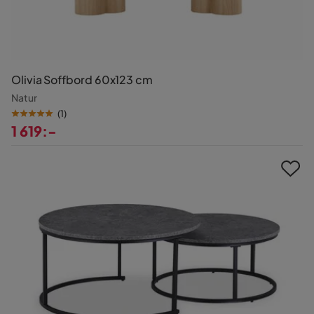
Olivia Soffbord 60x123 cm
Natur
(
1
)
1 619:-
Pris