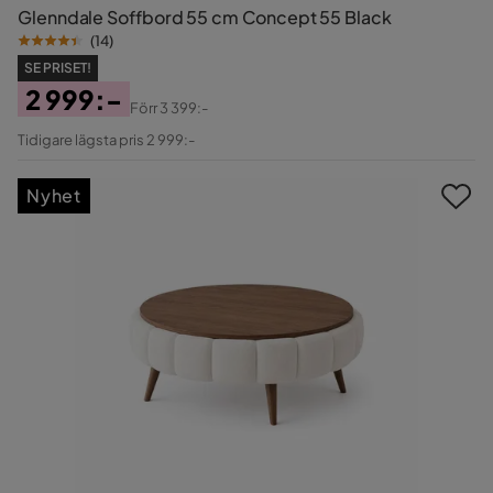
Glenndale Soffbord 55 cm Concept 55 Black
(
14
)
SE PRISET!
2 999:-
Förr
3 399:-
Pris
Original
Tidigare lägsta pris 2 999:-
Pris
Nyhet