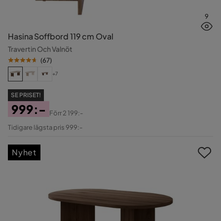
9
Hasina Soffbord 119 cm Oval
Travertin Och Valnöt
(
67
)
+7
SE PRISET!
999:-
Förr
2 199:-
Pris
Original
Tidigare lägsta pris 999:-
Pris
Nyhet