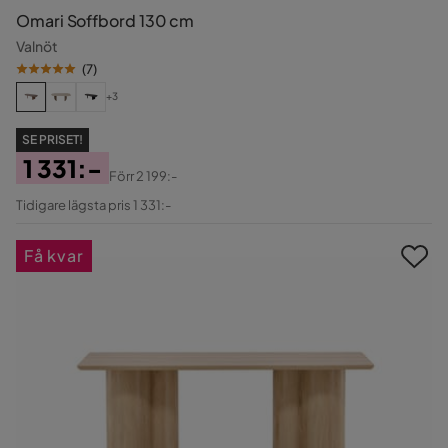
Omari Soffbord 130 cm
Valnöt
(
7
)
+3
SE PRISET!
1 331:-
Förr
2 199:-
Pris
Original
Tidigare lägsta pris 1 331:-
Pris
Få kvar