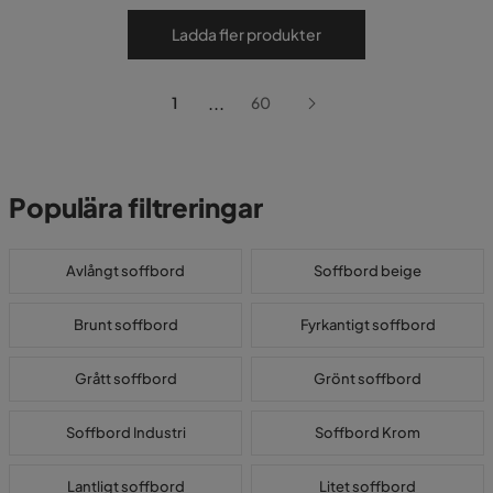
Ladda fler produkter
...
1
60
Populära filtreringar
Avlångt soffbord
Soffbord beige
Brunt soffbord
Fyrkantigt soffbord
Grått soffbord
Grönt soffbord
Soffbord Industri
Soffbord Krom
Lantligt soffbord
Litet soffbord