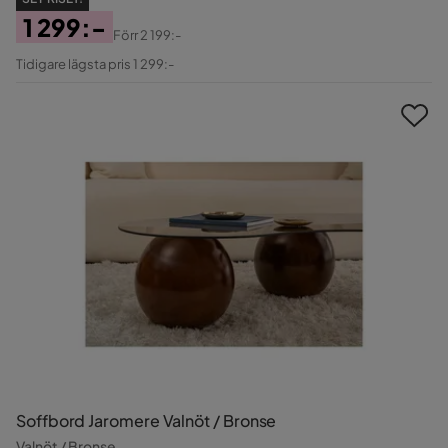
1 299:-
Förr
2 199:-
Pris
Original
Tidigare lägsta pris 1 299:-
Pris
Soffbord Jaromere Valnöt / Bronse
Valnöt / Bronse