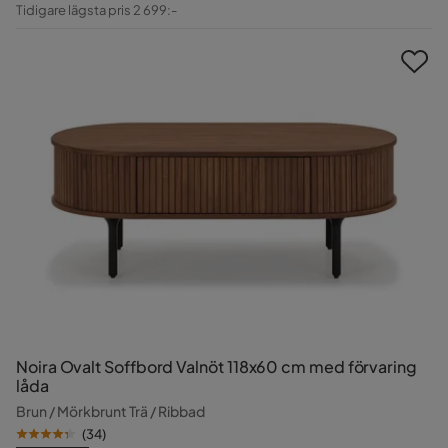
Pris
Original
Tidigare lägsta pris 2 699:-
Pris
Noira Ovalt Soffbord Valnöt 118x60 cm med förvaring
låda
Brun / Mörkbrunt Trä / Ribbad
(
34
)