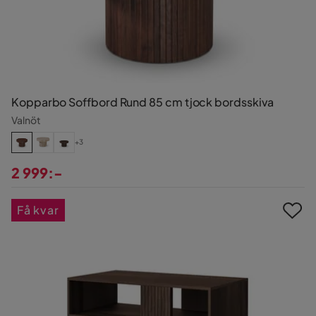
Kopparbo Soffbord Rund 85 cm tjock bordsskiva
Valnöt
+3
2 999:-
Pris
Få kvar