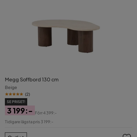
Megg Soffbord 130 cm
Beige
(
2
)
SE PRISET!
3 199:-
Förr
4 399:-
Pris
Original
Tidigare lägsta pris 3 199:-
Pris