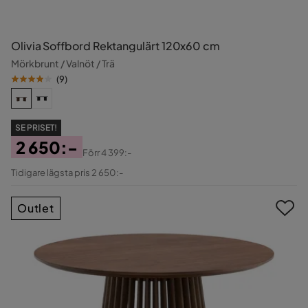
Olivia Soffbord Rektangulärt 120x60 cm
Mörkbrunt / Valnöt / Trä
(
9
)
SE PRISET!
2 650:-
Förr
4 399:-
Pris
Original
Tidigare lägsta pris 2 650:-
Pris
Outlet