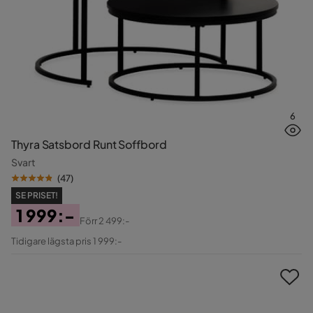
6
Thyra Satsbord Runt Soffbord
Svart
(
47
)
SE PRISET!
1 999:-
Förr
2 499:-
Pris
Original
Tidigare lägsta pris 1 999:-
Pris