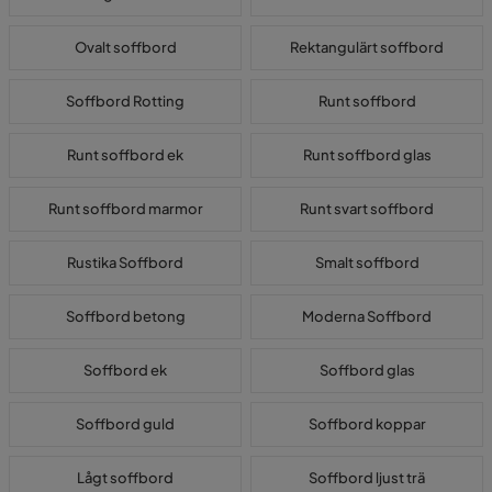
Ovalt soffbord
Rektangulärt soffbord
Soffbord Rotting
Runt soffbord
Runt soffbord ek
Runt soffbord glas
Runt soffbord marmor
Runt svart soffbord
Rustika Soffbord
Smalt soffbord
Soffbord betong
Moderna Soffbord
Soffbord ek
Soffbord glas
Soffbord guld
Soffbord koppar
Lågt soffbord
Soffbord ljust trä