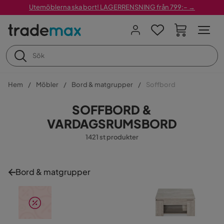
Utemöblerna ska bort! LAGERRENSNING från 799:– →
Hem
Möbler
Bord & matgrupper
Soffbord
SOFFBORD &
VARDAGSRUMSBORD
1421 st produkter
Bord & matgrupper