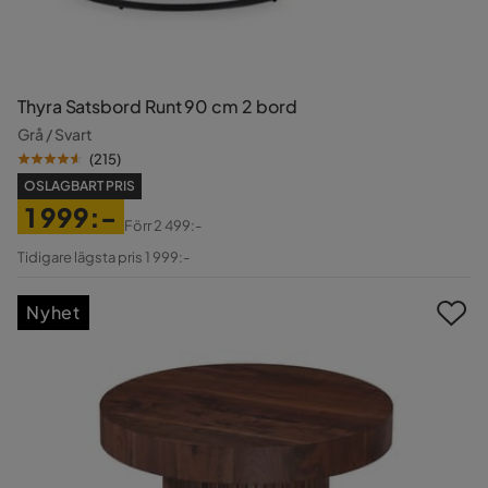
Thyra Satsbord Runt 90 cm 2 bord
Grå / Svart
(
215
)
OSLAGBART PRIS
1 999:-
Förr
2 499:-
Pris
Original
Tidigare lägsta pris 1 999:-
Pris
Nyhet