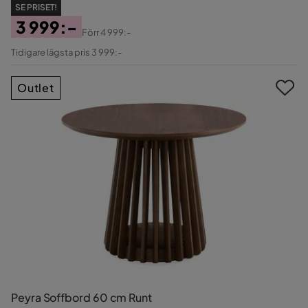
SE PRISET!
3 999:-
Förr
4 999:-
Pris
Original
Tidigare lägsta pris 3 999:-
Pris
Outlet
Peyra Soffbord 60 cm Runt