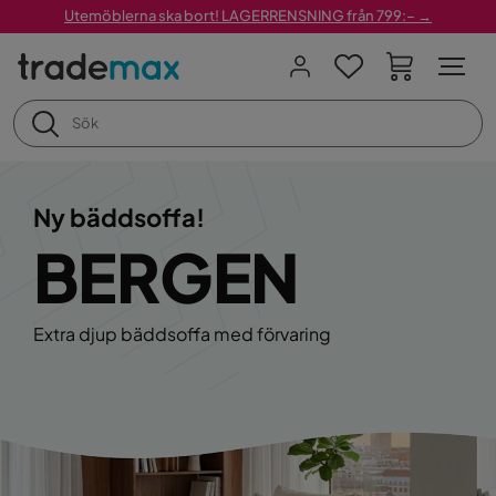
Utemöblerna ska bort! LAGERRENSNING från 799:– →
Ny bäddsoffa!
BERGEN
Extra djup bäddsoffa med förvaring