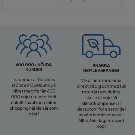
Pris
Pris
600 000+ NÖJDA
SNABBA
KUNDER
HEMLEVERANSER
Trademax är Nordens
Vi kör hem möblerna
största möbelbutik på
direkt till dig och med full
nätet med fler än 600
returrätt om du inte
000 nöjda kunder. Helt
skulle bli nöjd. Vi
enkelt snabb och säker
klimatkompenserar
shopping när den är som
dessutom för en stor del
bäst!
av våra hemleveranser.
Alltid 365 dagars öppet
köp!