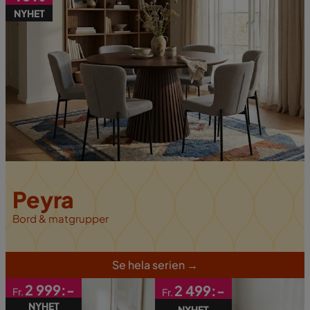
NYHET
Peyra
Bord & matgrupper
S
e hela serien
→
2 999:-
2 499:-
Fr.
Fr.
NYHET
NYHET