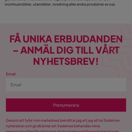
inomhusmöbler, utemöbler, inredning eller andra produkter av oss.
FÅ UNIKA ERBJUDANDEN
– ANMÄL DIG TILL VÅRT
NYHETSBREV!
Email
Prenumerera
Genom att fylla i min mailadress bekräftar jag att jag vill ha Trademax
nyhetsbrev och godkänner att Trademax behandlar mina
personuppgifter för att kunna skicka marknadsföringsmaterial som