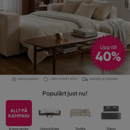
PRISGARANTI
1 ÅRS ÖPPET KÖP
SNABB LEVERANS
Populärt just nu!
Kampanjer
Utemöbler
Soffa
Säng