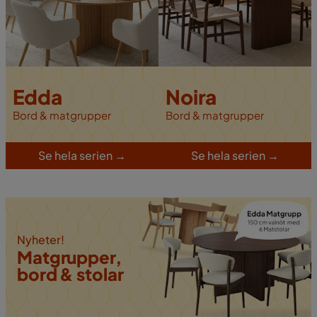
Edda
Noira
Bord & matgrupper
Bord & matgrupper
Se hela serien
→
S
e hela serien
→
Nyheter!
Matgrupper,
bord & stolar