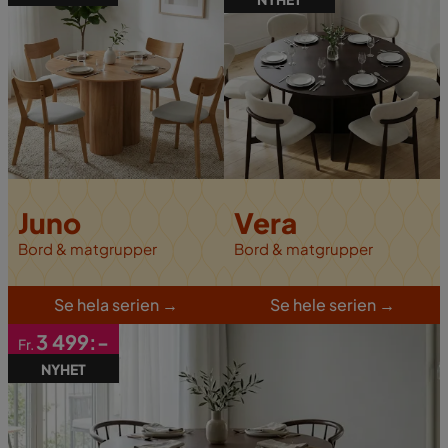
Juno
Vera
Bord & matgrupper
Bord & matgrupper
S
e hela serien
→
S
e hele serien
→
3 499:-
Fr.
NYHET