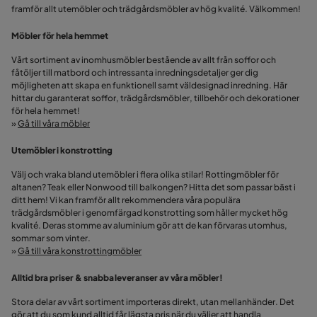
framför allt utemöbler och trädgårdsmöbler av hög kvalité. Välkommen!
Möbler för hela hemmet
Vårt sortiment av inomhusmöbler bestående av allt från soffor och
fåtöljer till matbord och intressanta inredningsdetaljer ger dig
möjligheten att skapa en funktionell samt väldesignad inredning. Här
hittar du garanterat soffor, trädgårdsmöbler, tillbehör och dekorationer
för hela hemmet!
»
Gå till våra möbler
Utemöbler i konstrotting
Välj och vraka bland utemöbler i flera olika stilar! Rottingmöbler för
altanen? Teak eller Nonwood till balkongen? Hitta det som passar bäst i
ditt hem! Vi kan framför allt rekommendera våra populära
trädgårdsmöbler i genomfärgad konstrotting som håller mycket hög
kvalité. Deras stomme av aluminium gör att de kan förvaras utomhus,
sommar som vinter.
»
Gå till våra konstrottingmöbler
Alltid bra priser & snabba leveranser av våra möbler!
Stora delar av vårt sortiment importeras direkt, utan mellanhänder. Det
gör att du som kund alltid får lägsta pris när du väljer att handla