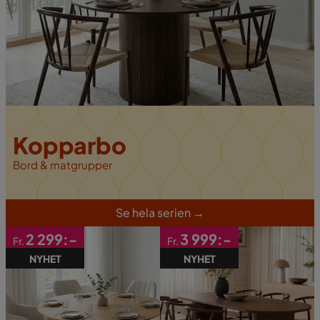
Kopparbo
Bord & matgrupper
S
e hela serien
→
2 299:-
3 999:-
Fr.
Fr.
NYHET
NYHET