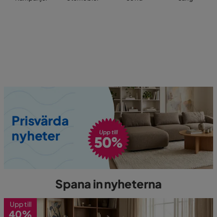
Prisvärda
nyheter
Spana in nyheterna
Upp till
40%