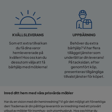
UPPBÄRNING
KVÄLLSLEVERANS
Behöver du extra
Som ett extra tillval kan
bärhjälp? Vi har flera
du få dina varor
tilläggstjänster som
hemlevererade på
underlättar din leverans!
kvällen! Hos oss kan du
På tacksidan, efter
dessutom välja att få
genomfört köp,
bärhjälp med möblerna!
presenteras tillgängliga
tillvalstjänster för köpet.
Inred ditt hem med våra prisvärda möbler
Har du en vision med din heminredning? Vi gör det möjligt att förverkliga
den! Trademax är din pålitliga leverantör av inredning med ett prisvärt
utbud av möbler för inomhus- och utomhusbruk. Hos oss hittar du