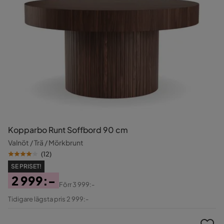
Kopparbo Runt Soffbord 90 cm
Valnöt / Trä / Mörkbrunt
(
12
)
SE PRISET!
2 999:-
Förr
3 999:-
Pris
Original
Tidigare lägsta pris 2 999:-
Pris