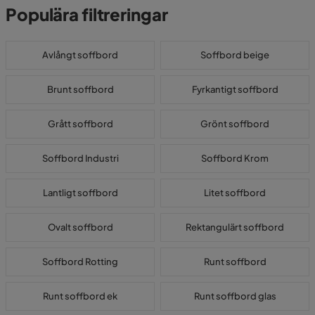
Populära filtreringar
Avlångt soffbord
Soffbord beige
Brunt soffbord
Fyrkantigt soffbord
Grått soffbord
Grönt soffbord
Soffbord Industri
Soffbord Krom
Lantligt soffbord
Litet soffbord
Ovalt soffbord
Rektangulärt soffbord
Soffbord Rotting
Runt soffbord
Runt soffbord ek
Runt soffbord glas