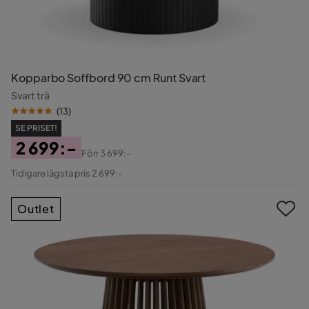
Kopparbo Soffbord 90 cm Runt Svart
Svart trä
(
13
)
SE PRISET!
2 699:-
Förr
3 699:-
Pris
Original
Tidigare lägsta pris 2 699:-
Pris
Outlet