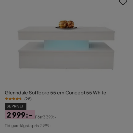
Glenndale Soffbord 55 cm Concept 55 White
(
28
)
SE PRISET!
2 999:-
Förr
3 399:-
Pris
Original
Tidigare lägsta pris 2 999:-
Pris