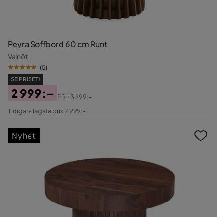
Peyra Soffbord 60 cm Runt
Valnöt
(
5
)
SE PRISET!
2 999:-
Förr
3 999:-
Pris
Original
Tidigare lägsta pris 2 999:-
Pris
Nyhet