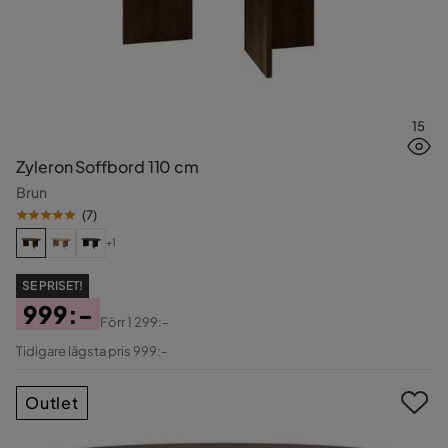
15
Zyleron Soffbord 110 cm
Brun
(
7
)
+1
SE PRISET!
999:-
Förr
1 299:-
Pris
Original
Tidigare lägsta pris 999:-
Pris
Outlet