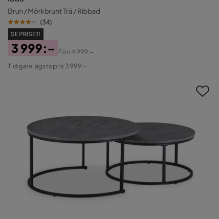
Brun / Mörkbrunt Trä / Ribbad
(
34
)
SE PRISET!
3 999:-
Förr
4 999:-
Pris
Original
Tidigare lägsta pris 3 999:-
Pris