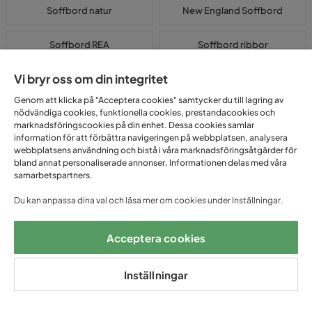
Soffbord natur
New England Soffbord
Soffbord REA
Soffbord ribbor
Vi bryr oss om din integritet
Soffbord silver
Soffbord teak
Genom att klicka på "Acceptera cookies" samtycker du till lagring av
Soffbord trä
Soffbord valnöt
nödvändiga cookies, funktionella cookies, prestandacookies och
marknadsföringscookies på din enhet. Dessa cookies samlar
information för att förbättra navigeringen på webbplatsen, analysera
Soffbord retro
Soffbord Sten
webbplatsens användning och bistå i våra marknadsföringsåtgärder för
bland annat personaliserade annonser. Informationen delas med våra
samarbetspartners.
Stort soffbord
Svart soffbord
Du kan anpassa dina val och läsa mer om cookies under Inställningar.
Soffbord transparent
Travertin soffbord
Acceptera cookies
Vitt runt soffbord
Vitt soffbord
Inställningar
Billiga soffbord för alla plånböcker