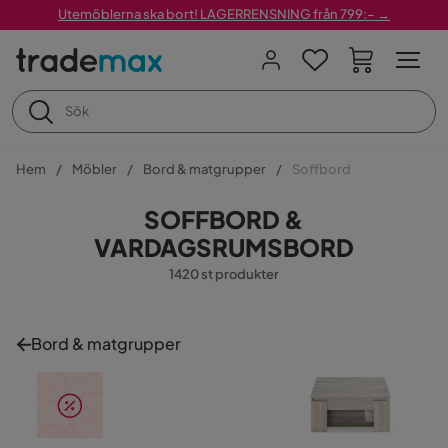
Utemöblerna ska bort! LAGERRENSNING från 799:– →
Hem
Möbler
Bord & matgrupper
Soffbord
SOFFBORD &
VARDAGSRUMSBORD
1420 st produkter
Bord & matgrupper