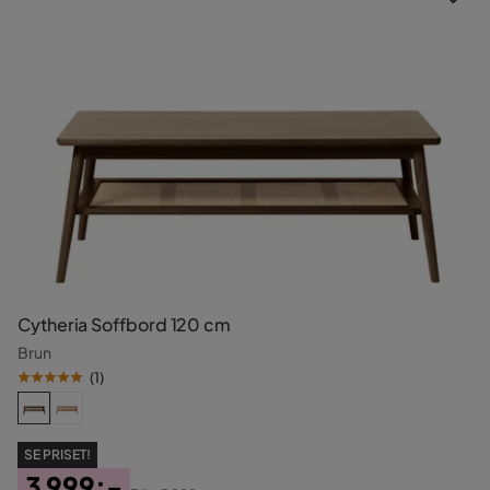
Cytheria Soffbord 120 cm
Brun
(
1
)
SE PRISET!
3 999:-