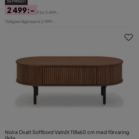
SE PRISET!
2 499:-
Förr
3 499:-
Pris
Original
Tidigare lägsta pris 2 499:-
Pris
Noira Ovalt Soffbord Valnöt 118x60 cm med förvaring
låda