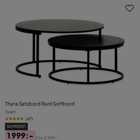
Thyra Satsbord Runt Soffbord
Svart
(
47
)
SE PRISET!
1 999:-
Förr
2 499:-