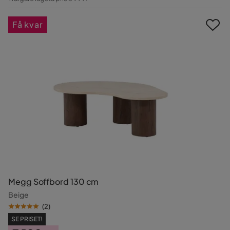
Pris
Få kvar
Megg Soffbord 130 cm
Beige
(
2
)
SE PRISET!