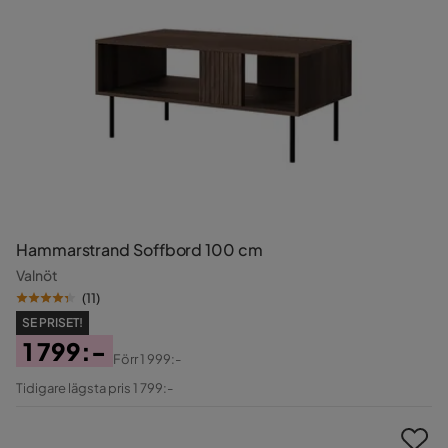
Hammarstrand Soffbord 100 cm
Valnöt
(
11
)
SE PRISET!
1 799:-
Förr
1 999:-
Pris
Original
Tidigare lägsta pris 1 799:-
Pris