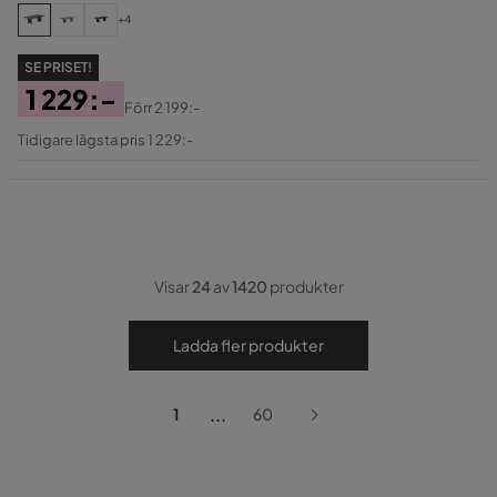
+4
SE PRISET!
1 229:-
Förr
2 199:-
Pris
Original
Tidigare lägsta pris 1 229:-
Pris
Visar
24
av
1420
produkter
Ladda fler produkter
...
1
60