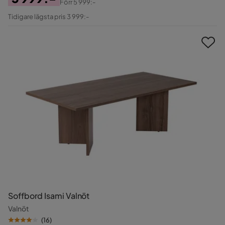
Förr
5 999:-
Pris
Original
Tidigare lägsta pris 3 999:-
Pris
Soffbord Isami Valnöt
Valnöt
(
16
)