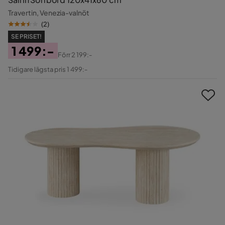
Travertin, Venezia-valnöt
(
2
)
SE PRISET!
1 499:-
Förr
2 199:-
Pris
Original
Tidigare lägsta pris 1 499:-
Pris