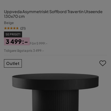
Uppveda Asymmetriskt Soffbord Travertin Utseende
130x70 cm
Beige
(
21
)
SE PRISET!
3 499:-
Förr
5 999:-
Pris
Original
Tidigare lägsta pris 3 499:-
Pris
Outlet