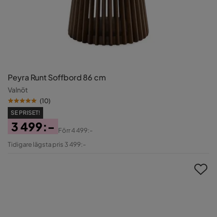
Peyra Runt Soffbord 86 cm
Valnöt
(
10
)
SE PRISET!
3 499:-
Förr
4 499:-
Pris
Original
Tidigare lägsta pris 3 499:-
Pris