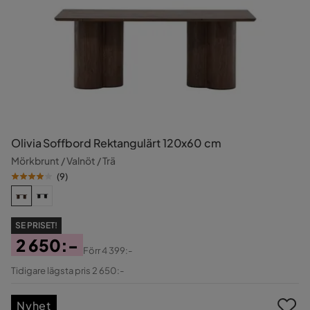
Olivia Soffbord Rektangulärt 120x60 cm
Mörkbrunt / Valnöt / Trä
(
9
)
SE PRISET!
2 650:-
Förr
4 399:-
Pris
Original
Tidigare lägsta pris 2 650:-
Pris
Nyhet