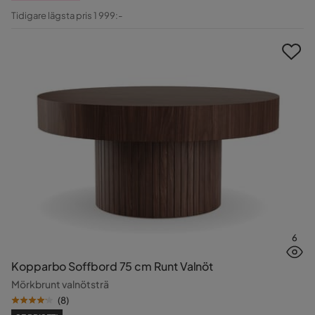
Pris
Original
Tidigare lägsta pris 1 999:-
Pris
6
Kopparbo Soffbord 75 cm Runt Valnöt
Mörkbrunt valnötsträ
(
8
)