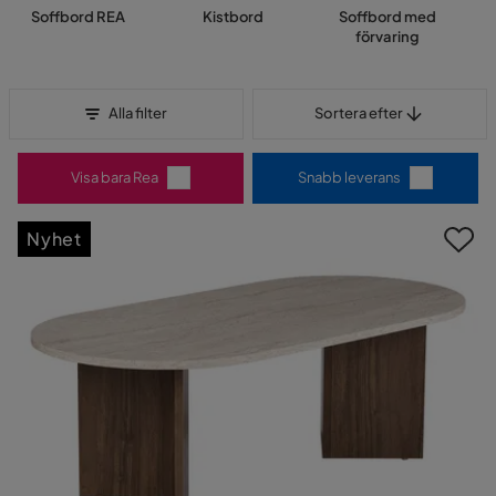
Soffbord REA
Kistbord
Soffbord med
förvaring
Sortera efter
Alla filter
Sortera efter
Visa bara Rea
Snabb leverans
Nyhet