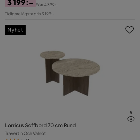
3 199:-
Förr
4 399:-
Pris
Original
Tidigare lägsta pris 3 199:-
Pris
Nyhet
5
Lorricus Soffbord 70 cm Rund
Travertin Och Valnöt