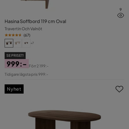
9
Hasina Soffbord 119 cm Oval
Travertin Och Valnöt
(
67
)
+7
SE PRISET!
999:-
Förr
2 199:-
Pris
Original
Tidigare lägsta pris 999:-
Pris
Nyhet