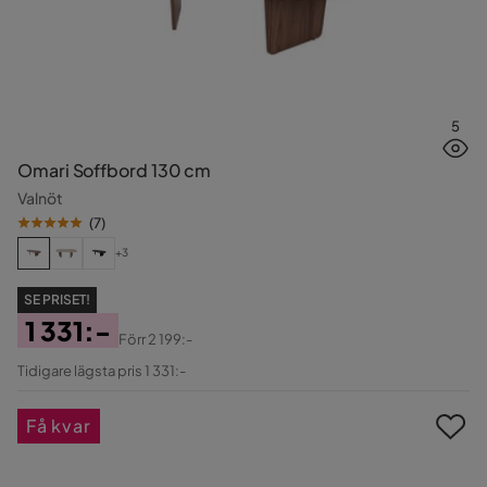
5
Omari Soffbord 130 cm
Valnöt
(
7
)
+3
SE PRISET!
1 331:-
Förr
2 199:-
Pris
Original
Tidigare lägsta pris 1 331:-
Pris
Få kvar