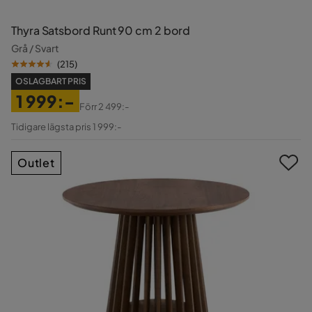
Thyra Satsbord Runt 90 cm 2 bord
Grå / Svart
(
215
)
OSLAGBART PRIS
1 999:-
Förr
2 499:-
Pris
Original
Tidigare lägsta pris 1 999:-
Pris
Outlet