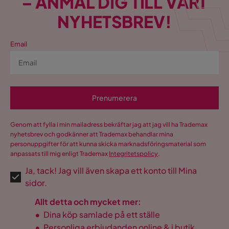
– ANMÄL DIG TILL VÅRT
NYHETSBREV!
Email
Prenumerera
Genom att fylla i min mailadress bekräftar jag att jag vill ha Trademax
nyhetsbrev och godkänner att Trademax behandlar mina
personuppgifter för att kunna skicka marknadsföringsmaterial som
anpassats till mig enligt Trademax
Integritetspolicy
.
Ja, tack! Jag vill även skapa ett konto till Mina
sidor.
Allt detta och mycket mer:
•
Dina köp samlade på ett ställe
•
Personliga erbjudanden online & i butik