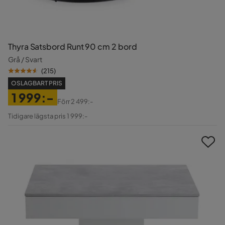
Thyra Satsbord Runt 90 cm 2 bord
Grå / Svart
(
215
)
OSLAGBART PRIS
1 999:-
Förr
2 499:-
Pris
Original
Tidigare lägsta pris 1 999:-
Pris