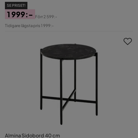
SE PRISET!
1 999:-
Förr
2 599:-
Pris
Original
Tidigare lägsta pris 1 999:-
Pris
Almina Sidobord 40 cm