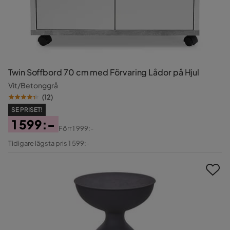
Twin Soffbord 70 cm med Förvaring Lådor på Hjul
Vit/Betonggrå
(
12
)
SE PRISET!
1 599:-
Förr
1 999:-
Pris
Original
Tidigare lägsta pris 1 599:-
Pris