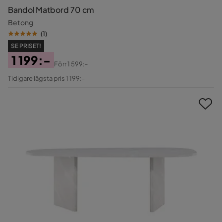
Bandol Matbord 70 cm
Betong
(
1
)
SE PRISET!
1 199:-
Förr
1 599:-
Pris
Original
Tidigare lägsta pris 1 199:-
Pris