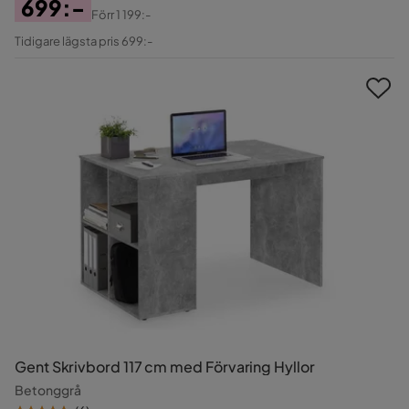
699:-
Förr
1 199:-
Pris
Original
Tidigare lägsta pris 699:-
Pris
Gent Skrivbord 117 cm med Förvaring Hyllor
Betonggrå