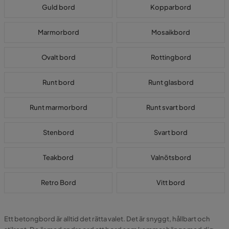
Guld bord
Kopparbord
Marmorbord
Mosaikbord
Ovalt bord
Rottingbord
Runt bord
Runt glasbord
Runt marmorbord
Runt svart bord
Stenbord
Svart bord
Teakbord
Valnötsbord
Retro Bord
Vitt bord
Ett betongbord är alltid det rätta valet. Det är snyggt, hållbart och