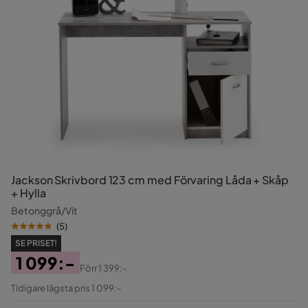
Jackson Skrivbord 123 cm med Förvaring Låda + Skåp
+ Hylla
Betonggrå/Vit
(
5
)
SE PRISET!
1 099:-
Förr
1 399:-
Pris
Original
Tidigare lägsta pris 1 099:-
Pris