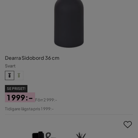
Dearra Sidobord 36 cm
Svart
SE PRISET!
1 999:-
Förr
2 999:-
Pris
Original
Tidigare lägsta pris 1 999:-
Pris