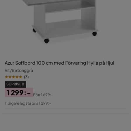
Azur Soffbord 100 cm med Förvaring Hylla på Hjul
Vit/Betonggrå
(
3
)
SE PRISET!
1 299:-
Förr
1 699:-
Pris
Original
Tidigare lägsta pris 1 299:-
Pris