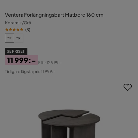
Ventera Förlängningsbart Matbord 160 cm
Keramik/Grå
(
3
)
SE PRISET!
11 999:-
Förr
12 999:-
Pris
Original
Tidigare lägsta pris 11 999:-
Pris