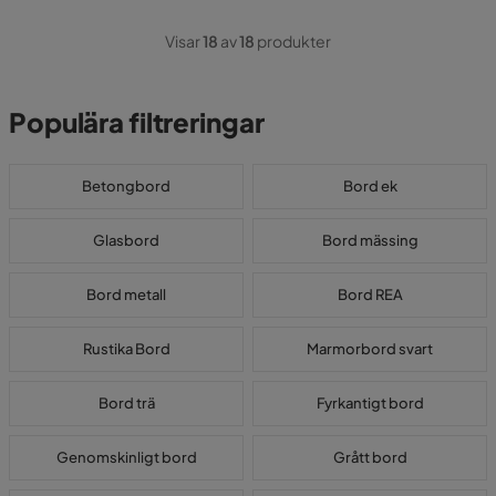
Visar
18
av
18
produkter
Populära filtreringar
Betongbord
Bord ek
Glasbord
Bord mässing
Bord metall
Bord REA
Rustika Bord
Marmorbord svart
Bord trä
Fyrkantigt bord
Genomskinligt bord
Grått bord