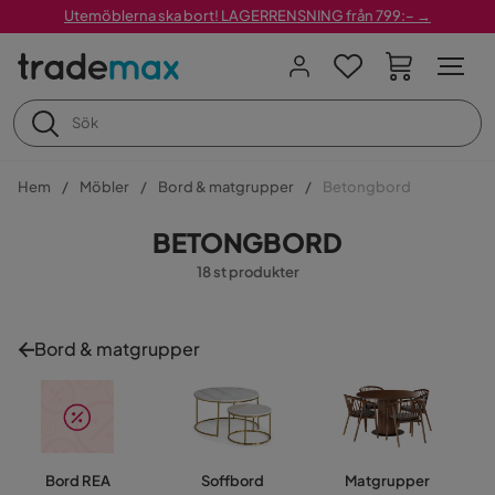
Utemöblerna ska bort! LAGERRENSNING från 799:– →
Hem
Möbler
Bord & matgrupper
Betongbord
BETONGBORD
18 st produkter
Bord & matgrupper
Bord REA
Soffbord
Matgrupper