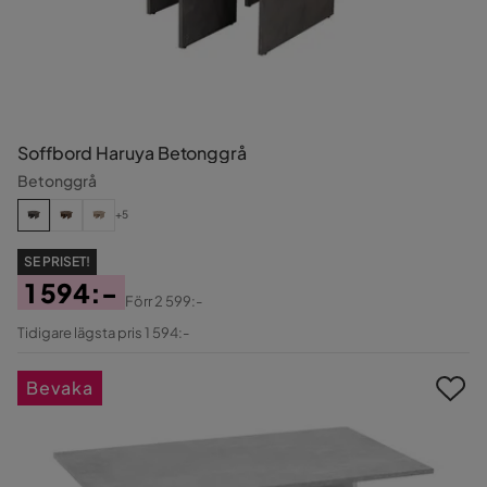
Soffbord Haruya Betonggrå
Betonggrå
+5
SE PRISET!
1 594:-
Förr
2 599:-
Pris
Original
Tidigare lägsta pris 1 594:-
Pris
Bevaka