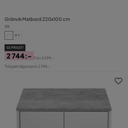
Grönvik Matbord 220x100 cm
Vit
SE PRISET!
2 744:-
Förr
4 399:-
Pris
Original
Tidigare lägsta pris 2 744:-
Pris