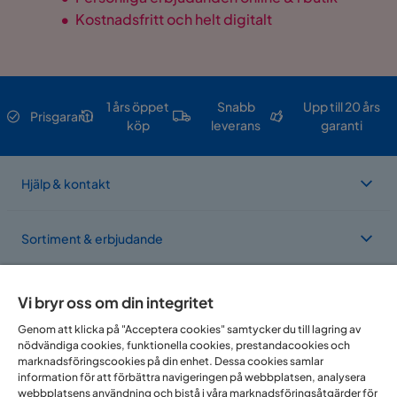
•
Kostnadsfritt och helt digitalt
1 års öppet
Snabb
Upp till 20 års
Prisgaranti
köp
leverans
garanti
Hjälp & kontakt
Sortiment & erbjudande
Om Trademax
Vi bryr oss om din integritet
Genom att klicka på "Acceptera cookies" samtycker du till lagring av
nödvändiga cookies, funktionella cookies, prestandacookies och
Vi finns i flera länder
marknadsföringscookies på din enhet. Dessa cookies samlar
information för att förbättra navigeringen på webbplatsen, analysera
webbplatsens användning och bistå i våra marknadsföringsåtgärder för