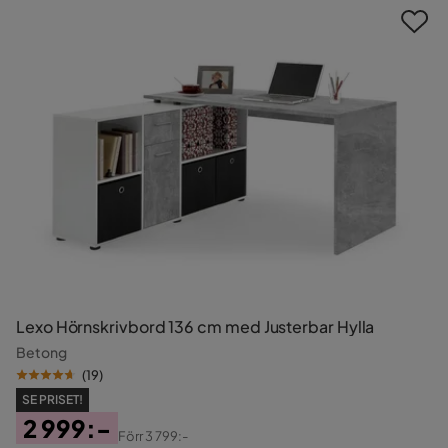
Lexo Hörnskrivbord 136 cm med Justerbar Hylla
Betong
(
19
)
SE PRISET!
2 999:-
Förr
3 799:-