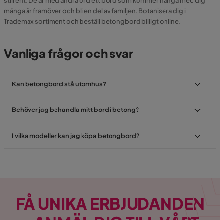
stilrent. De är med andra ord ett bord som kommer hänga med dig
många år framöver och bli en del av familjen. Botanisera dig i
Trademax sortiment och beställ betongbord billigt online.
Vanliga frågor och svar
Kan betongbord stå utomhus?
Behöver jag behandla mitt bord i betong?
I vilka modeller kan jag köpa betongbord?
FÅ UNIKA ERBJUDANDEN