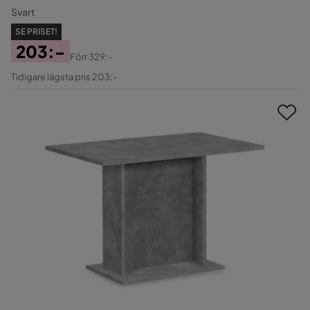
Svart
SE PRISET!
203:-
Förr
329:-
Pris
Original
Tidigare lägsta pris 203:-
Pris