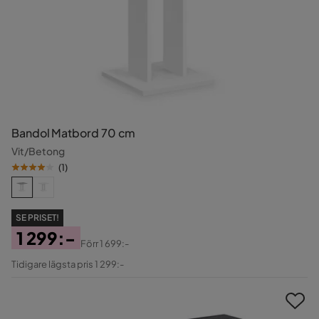
Bandol Matbord 70 cm
Vit/Betong
(
1
)
SE PRISET!
1 299:-
Förr
1 699:-
Pris
Original
Tidigare lägsta pris 1 299:-
Pris