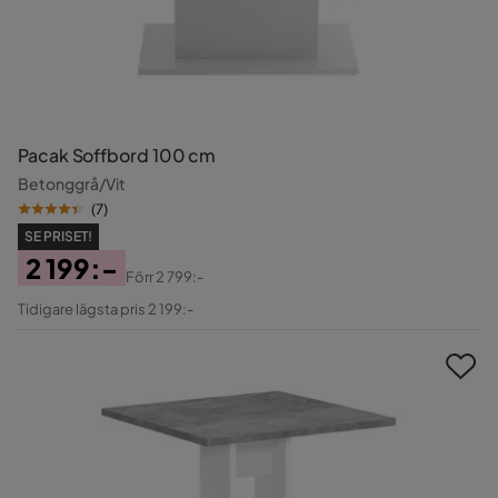
Pacak Soffbord 100 cm
Betonggrå/Vit
(
7
)
SE PRISET!
2 199:-
Förr
2 799:-
Pris
Original
Tidigare lägsta pris 2 199:-
Pris