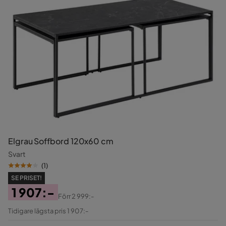
Elgrau Soffbord 120x60 cm
Svart
(
1
)
SE PRISET!
1 907:-
Förr
2 999:-
Pris
Original
Tidigare lägsta pris 1 907:-
Pris