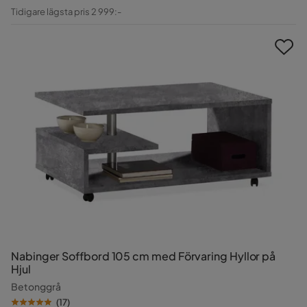
Pris
Original
Tidigare lägsta pris 2 999:-
Pris
Nabinger Soffbord 105 cm med Förvaring Hyllor på
Hjul
Betonggrå
(
17
)