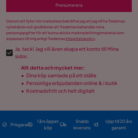
Prenumerera
Visa fler recensioner
Verified by Trustvoice
Genom att fylla i min mailadress bekräftar jag att jag vill ha Trademax
nyhetsbrev och godkänner att Trademax behandlar mina
personuppgifter för att kunna skicka marknadsföringsmaterial som
anpassats till mig enligt Trademax
Integritetspolicy
.
Ja, tack! Jag vill även skapa ett konto till Mina
sidor.
Allt detta och mycket mer:
•
Dina köp samlade på ett ställe
•
Personliga erbjudanden online & i butik
•
Kostnadsfritt och helt digitalt
1 års öppet
Snabb
Upp till 20 års
Prisgaranti
köp
leverans
garanti