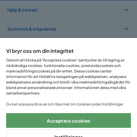
Hjälp & kontakt
Sortiment & erbjudande
Om Trademax
Vi bryr oss om din integritet
Genom att klicka på "Acceptera cookies" samtycker du till lagring av
nödvändiga cookies, funktionella cookies, prestandacookies och
Vi finns i flera länder
marknadsföringscookies på din enhet. Dessa cookies samlar
information för att förbättra navigeringen på webbplatsen, analysera
webbplatsens användning och bistå i våra marknadsföringsåtgärder för
bland annat personaliserade annonser. Informationen delas med våra
samarbetspartners.
Du kan anpassa dina val och läsa mer om cookies under Inställningar.
Acceptera cookies
Följ oss på:
Inställningar