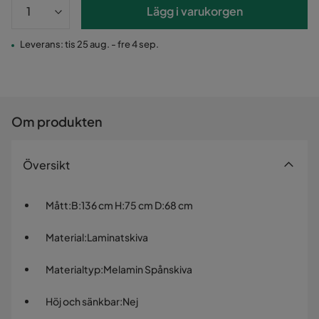
Lägg i varukorgen
Leverans: tis 25 aug. - fre 4 sep.
Om produkten
Översikt
Mått
:
B:136 cm H:75 cm D:68 cm
Material
:
Laminatskiva
Materialtyp
:
Melamin Spånskiva
Höj och sänkbar
:
Nej