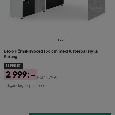
1 av 5
Lexo Hörnskrivbord 136 cm med Justerbar Hylla
Betong
SE PRISET!
2 999:-
Förr
3 799:-
Pris
Original
Tidigare lägsta pris 2 999:-
Pris