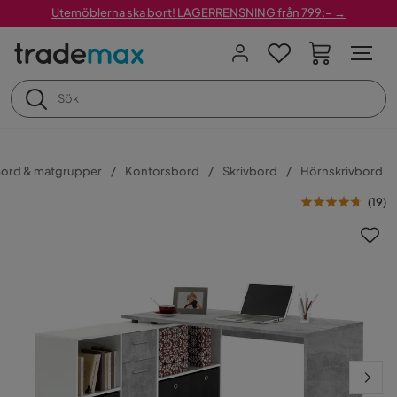
Utemöblerna ska bort! LAGERRENSNING från 799:– →
ord & matgrupper
Kontorsbord
Skrivbord
Hörnskrivbord
(
19
)