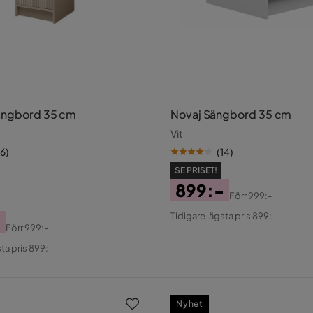
ängbord 35 cm
Novaj Sängbord 35 cm
Vit
16
)
(
14
)
SE PRISET!
899:-
Förr
999:-
Pris
Original
Tidigare lägsta pris 899:-
-
Pris
Förr
999:-
al
ta pris 899:-
Nyhet