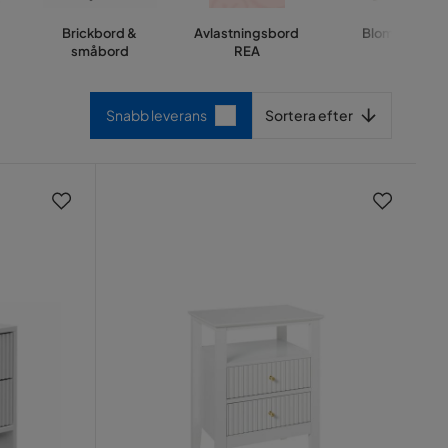
Brickbord &
Avlastningsbord
Blombord
småbord
REA
Sortera efter
Snabb leverans
Sortera efter