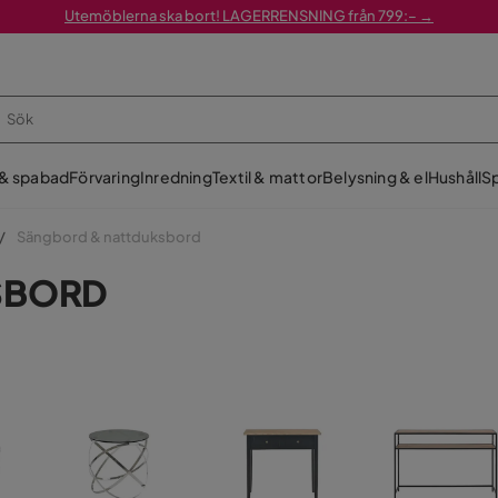
Utemöblerna ska bort! LAGERRENSNING från 799:– →
 & spabad
Förvaring
Inredning
Textil & mattor
Belysning & el
Hushåll
Sp
Sängbord & nattduksbord
SBORD