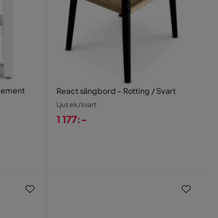
 cement
React sängbord - Rotting / Svart
Ljus ek/svart
1 177:-
Pris