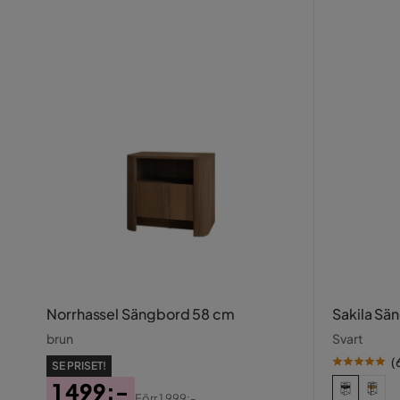
Norrhassel Sängbord 58 cm
Sakila Sä
brun
Svart
(
SE PRISET!
1 499:-
Förr
1 999:-