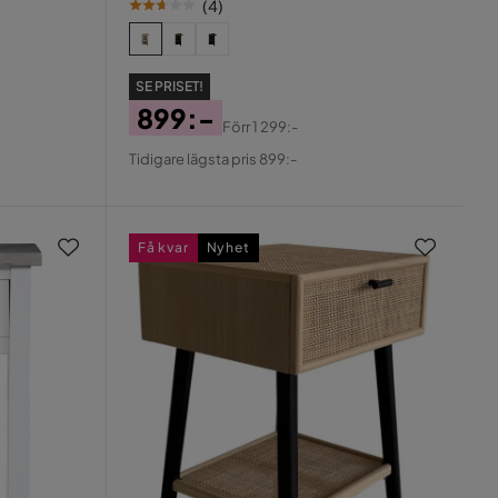
(
4
)
SE PRISET!
899:-
Förr
1 299:-
Pris
Original
Tidigare lägsta pris 899:-
Pris
Få kvar
Nyhet