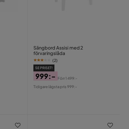
Sängbord Assisi med 2
förvaringslåda
(
2
)
SE PRISET!
999:-
Förr
1 499:-
Pris
Original
Tidigare lägsta pris 999:-
Pris