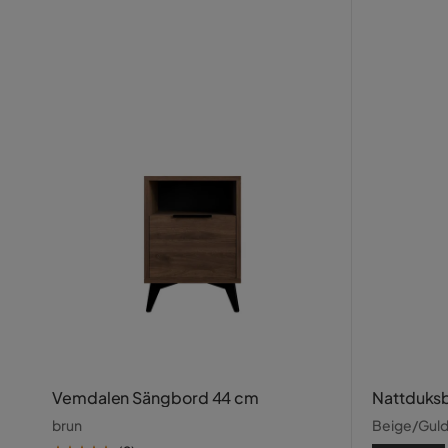
Vemdalen Sängbord 44 cm
Nattduksb
brun
Beige/Gul