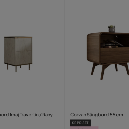
ord Imaj Travertin / Rany
Corvan Sängbord 55 cm
d
SE PRISET!