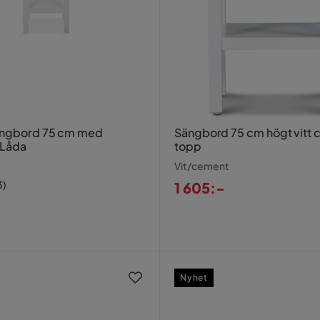
ängbord 75 cm med
Sängbord 75 cm högt vitt
 Låda
topp
Vit/cement
3
)
1 605:-
Pris
Nyhet