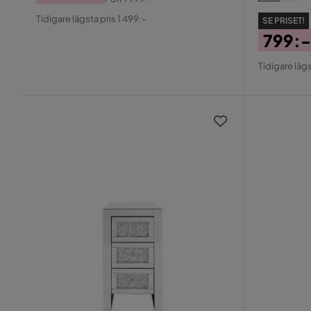
Pris
Original
Tidigare lägsta pris 1 499:-
SE PRISET!
Pris
799:-
Pris
Origin
Tidigare lägs
Pris