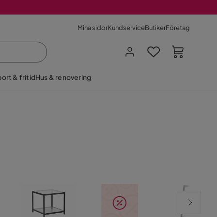
Mina sidor
Kundservice
Butiker
Företag
ort & fritid
Hus & renovering