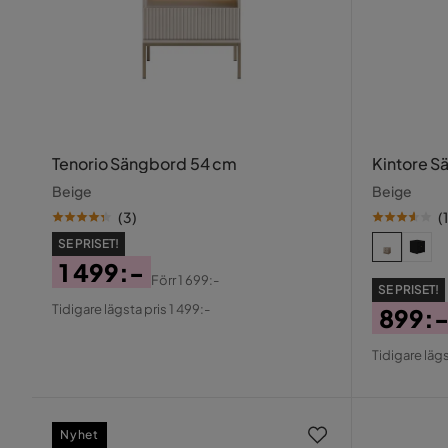
Tenorio Sängbord 54 cm
Kintore S
Beige
Beige
(
3
)
(
SE PRISET!
1 499:-
Förr
1 699:-
SE PRISET!
Pris
Original
Tidigare lägsta pris 1 499:-
899:
Pris
Pris
Origin
Tidigare lägs
Pris
Nyhet