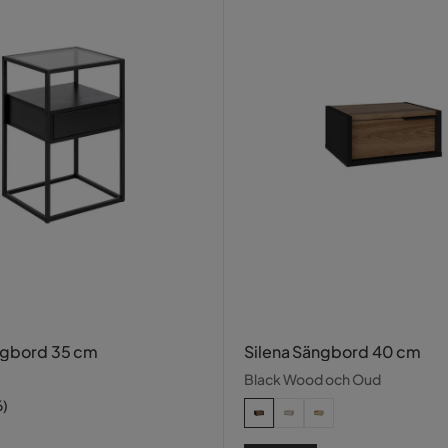
ngbord 35 cm
Silena Sängbord 40 cm
Black Wood och Oud
6
)