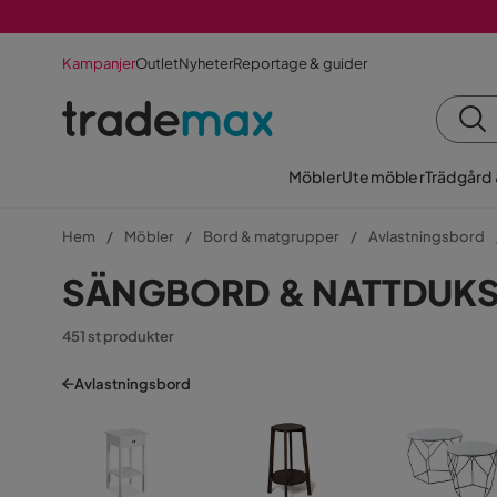
Kampanjer
Outlet
Nyheter
Reportage & guider
Möbler
Utemöbler
Trädgård
Hem
Möbler
Bord & matgrupper
Avlastningsbord
SÄNGBORD & NATTDUK
451 st produkter
Avlastningsbord