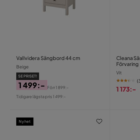
Vallvidera Sängbord 44 cm
Cleana S
Förvaring
Beige
Vit
SE PRISET!
(
1 499:-
Förr
1 899:-
1 173:-
Pris
Original
Pris
Tidigare lägsta pris 1 499:-
Pris
Nyhet