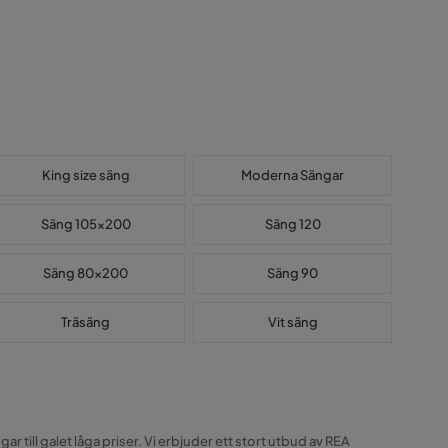
King size säng
Moderna Sängar
Säng 105x200
Säng 120
Säng 80x200
Säng 90
Träsäng
Vit säng
ill galet låga priser. Vi erbjuder ett stort utbud av REA