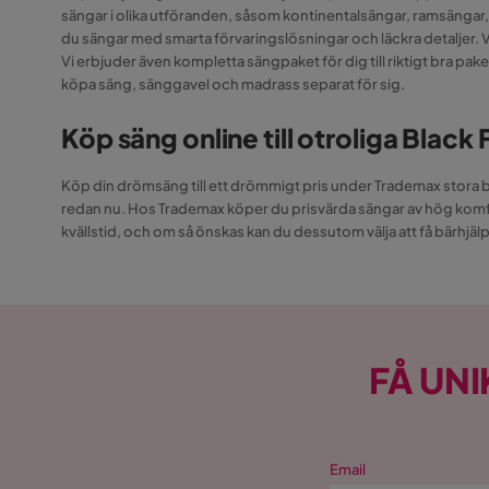
sängar i olika utföranden, såsom kontinentalsängar, ramsängar, 
du sängar med smarta förvaringslösningar och läckra detaljer. 
Vi erbjuder även kompletta sängpaket för dig till riktigt bra pak
köpa säng, sänggavel och madrass separat för sig.
Köp säng online till otroliga Black
Köp din drömsäng till ett drömmigt pris under Trademax stora b
redan nu. Hos Trademax köper du prisvärda sängar av hög komfor
kvällstid, och om så önskas kan du dessutom välja att få bärhjä
FÅ UNI
Email