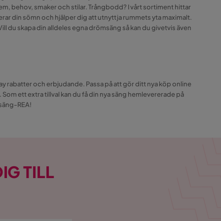
em, behov, smaker och stilar. Trångbodd? I vårt sortiment hittar
rar din sömn och hjälper dig att utnyttja rummets yta maximalt.
 Vill du skapa din alldeles egna drömsäng så kan du givetvis även
 rabatter och erbjudande. Passa på att gör ditt nya köp online
om ett extra tillval kan du få din nya säng hemlevererade på
x säng-REA!
IG TILL