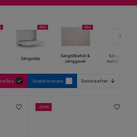
A
REA
REA
REA
Sängtillbehör &
Sängbord &
Sängskåp
sänggavel
nattduksbord
Sortera efter
ara Rea
Snabb leverans
Sortera efter
-50%