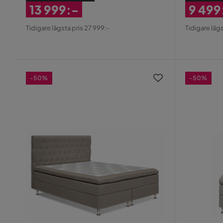
13 999:-
9 499
Rabatterat
Rabatt
Tidigare lägsta pris 27 999:-
Tidigare lägs
Pris
Pris
-50%
-50%