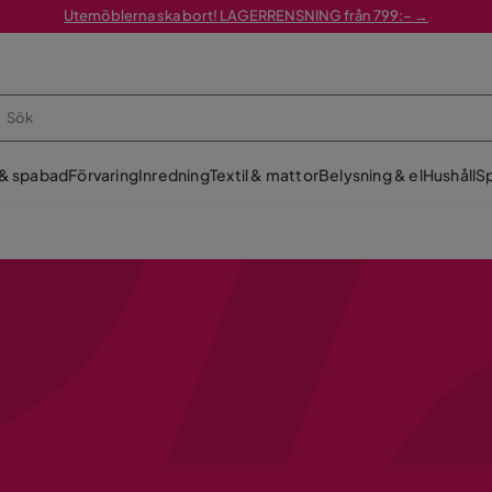
Utemöblerna ska bort! LAGERRENSNING från 799:– →
 & spabad
Förvaring
Inredning
Textil & mattor
Belysning & el
Hushåll
Sp