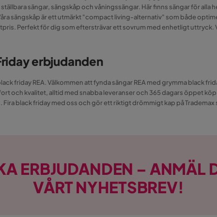
ställbara sängar, sängskåp och våningssängar. Här finns sängar för alla h
Våra sängskåp är ett utmärkt "compact living-alternativ" som både optime
etpris. Perfekt för dig som eftersträvar ett sovrum med enhetligt uttryck.
 Friday erbjudanden
lack friday REA. Välkommen att fynda sängar REA med grymma black friday
t och kvalitet, alltid med snabba leveranser och 365 dagars öppet köp. S
lp. Fira black friday med oss och gör ett riktigt drömmigt kap på Tradema
KA ERBJUDANDEN – ANMÄL D
VÅRT NYHETSBREV!