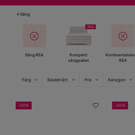
Säng
REA
Säng REA
Komplett
Kontinentalsän
sängpaket
REA
Färg
Bäddmått
Pris
Kategori
-50%
-50%