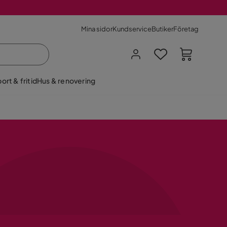
Mina sidor
Kundservice
Butiker
Företag
ort & fritid
Hus & renovering