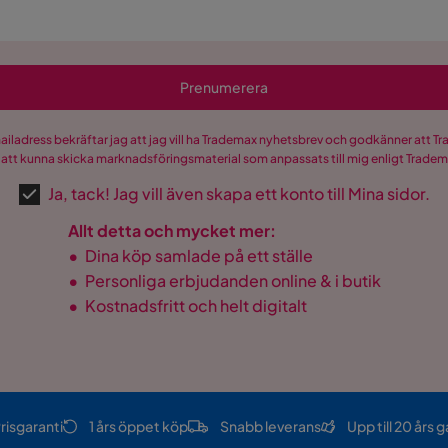
Prenumerera
mailadress bekräftar jag att jag vill ha Trademax nyhetsbrev och godkänner att 
 att kunna skicka marknadsföringsmaterial som anpassats till mig enligt Trade
Ja, tack! Jag vill även skapa ett konto till Mina sidor.
Allt detta och mycket mer:
•
Dina köp samlade på ett ställe
•
Personliga erbjudanden online & i butik
•
Kostnadsfritt och helt digitalt
risgaranti
1 års öppet köp
Snabb leverans
Upp till 20 års g