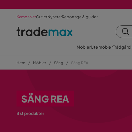
Kampanjer
Outlet
Nyheter
Reportage & guider
Möbler
Utemöbler
Trädgård
Hem
Möbler
Säng
Säng REA
SÄNG REA
8 st produkter