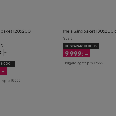
gpaket 120x200
Meja Sängpaket 180x200
Svart
17
)
DU SPARAR:
10 000:-
9 999:-
+6
Rabatterat
Tidigare lägsta pris 19 999:-
:
8 000:-
Pris
:-
erat
ta pris 15 999:-