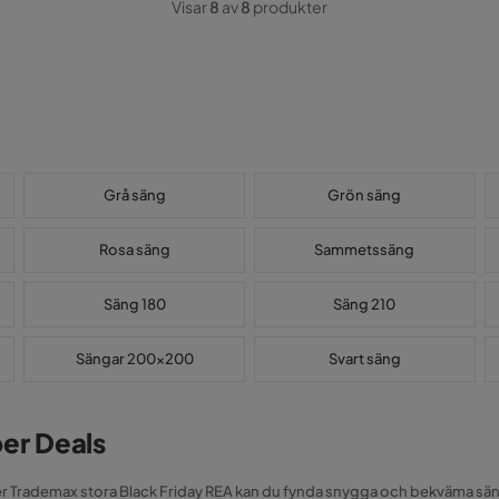
Visar
8
av
8
produkter
Grå säng
Grön säng
Rosa säng
Sammetssäng
Säng 180
Säng 210
Sängar 200x200
Svart säng
er Deals
Trademax stora Black Friday REA kan du fynda snygga och bekväma sängar t