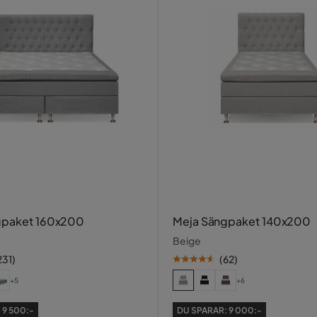
gpaket 160x200
Meja Sängpaket 140x200
Beige
231
)
(
62
)
+5
+6
:
9 500:-
DU SPARAR:
9 000:-