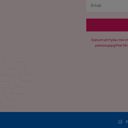
Genom att fylla i min 
personuppgifter för
P