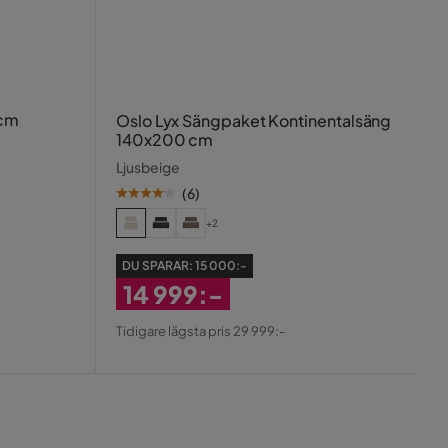
 cm
Oslo Lyx Sängpaket Kontinentalsäng
140x200 cm
Ljusbeige
(
6
)
+2
DU SPARAR:
15 000:-
14 999:-
Rabatterat
Tidigare lägsta pris 29 999:-
Pris