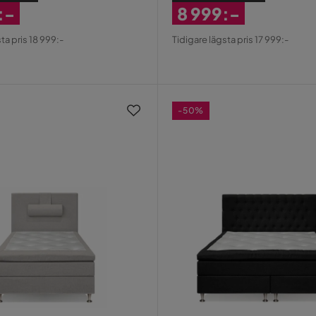
:-
8 999:-
erat
Rabatterat
ta pris 18 999:-
Tidigare lägsta pris 17 999:-
Pris
-50%