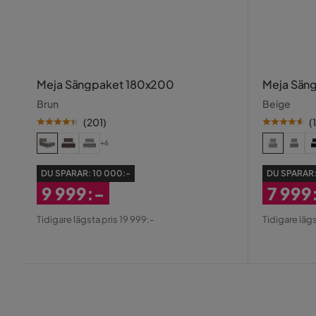
Meja Sängpaket 180x200
Meja Sän
Brun
Beige
(
201
)
(
+6
DU SPARAR:
10 000:-
DU SPARAR
9 999:-
7 999
Rabatterat
Rabatt
Tidigare lägsta pris 19 999:-
Tidigare lägs
Pris
Pris