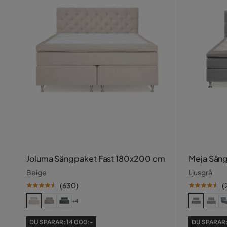
Joluma Sängpaket Fast 180x200 cm
Meja Sän
Beige
Ljusgrå
(
630
)
(
+4
DU SPARAR:
14 000:-
DU SPARAR