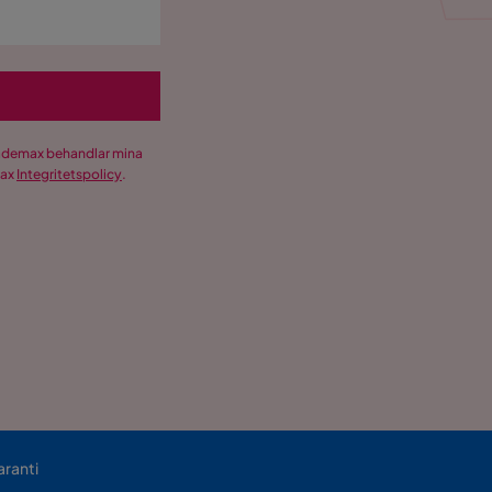
Trademax behandlar mina
max
Integritetspolicy
.
aranti