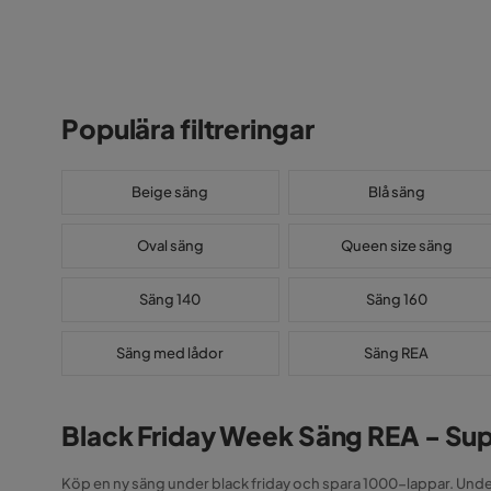
Populära filtreringar
Beige säng
Blå säng
Oval säng
Queen size säng
Säng 140
Säng 160
Säng med lådor
Säng REA
Black Friday Week Säng REA - Sup
Köp en ny säng under black friday och spara 1000-lappar. Under 