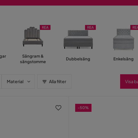
REA
REA
RE
gar
Sängram &
Dubbelsäng
Enkelsäng
sängstomme
Material
Alla filter
Visa b
-50%