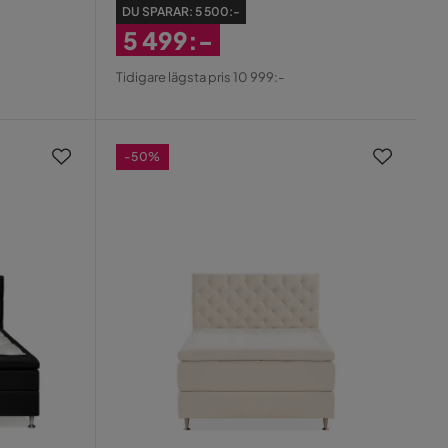
DU SPARAR:
5 500:-
5 499:-
Rabatterat
Tidigare lägsta pris 10 999:-
Pris
-50%