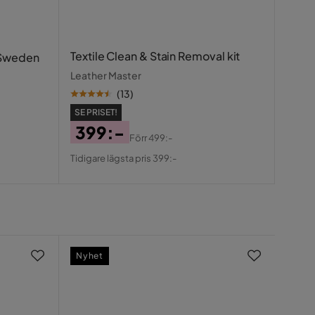
Textile Clean & Stain Removal kit
 Sweden
Leather Master
(
13
)
SE PRISET!
399:-
Förr
499:-
Pris
Original
Tidigare lägsta pris 399:-
Pris
Nyhet
Få k