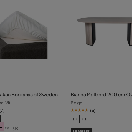
3
1
ter, 7% nylon
kön, det är stor och rymmer mer än 3
1
Verified by Trustvoice
lakan Borganäs of Sweden
Bianca Matbord 200 cm Ov
m, Vit
Beige
är
(
7
)
(
6
)
-
Förr
519:-
SE PRISET!