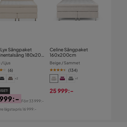
 Lyx Sängpaket
Celine Sängpaket
inentalsäng 180x200
160x200cm
/ Ljus
Beige / Sammet
(
6
)
(
134
)
+2
+1
25 999:-
ISET!
Pris
 999:-
Förr
33 999:-
s
ginal
re lägsta pris 16 999:-
s