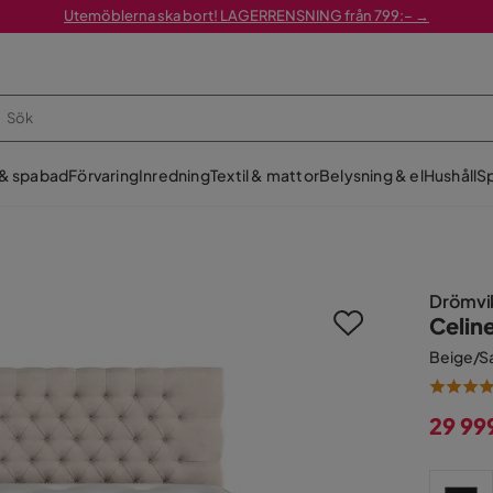
Utemöblerna ska bort! LAGERRENSNING från 799:– →
 & spabad
Förvaring
Inredning
Textil & mattor
Belysning & el
Hushåll
Sp
Drömvi
Celin
Beige/
29 99
Pris