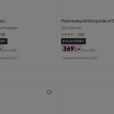
a upp i. Lite trixigt att få till
 bra till slut. En underbar säng!!!
sic
Madrasskydd Borganäs of
 of Sweden
210 x 210 cm
2
(
19
)
(
10
)
SET!
KOLLA PRISET!
-
369:-
Förr
489:-
Förr
999:-
al
Pris
Original
gsta pris 267:-
Tidigare lägsta pris 369:-
Pris
3