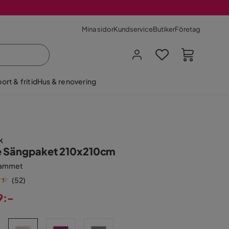
Mina sidor
Kundservice
Butiker
Företag
ort & fritid
Hus & renovering
k
e Sängpaket 210x210cm
Sammet
(
52
)
9:-