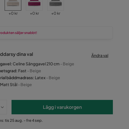
Pris
Pris
Pris
+
0 kr
+
0 kr
+
0 kr
rodukten säljer snabbt!
ddarsy dina val
Ändra val
gavel
:
Celine Sänggavel 210 cm
- Beige
hetsgrad
:
Fast
- Beige
rial bäddmadrass
:
Latex
- Beige
Matt Stål
- Beige
Lägg i varukorgen
: tis 25 aug. - fre 4 sep.