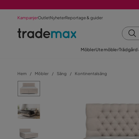
Kampanjer
Outlet
Nyheter
Reportage & guider
Möbler
Utemöbler
Trädgård
Hem
Möbler
Säng
Kontinentalsäng