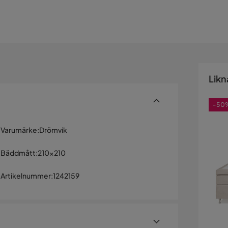
Likn
-50
Varumärke
:
Drömvik
Bäddmått
:
210x210
Artikelnummer
:
1242159