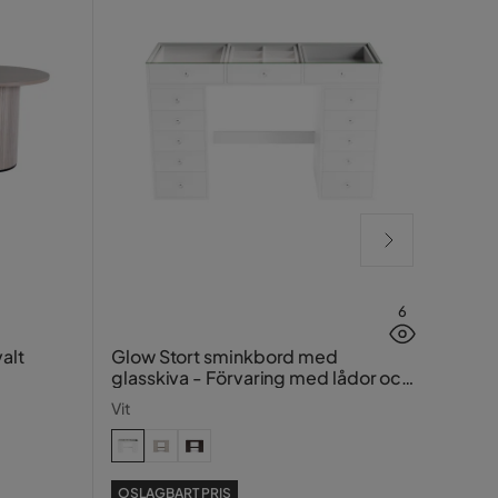
6
Elise
alt
Glow Stort sminkbord med
glasskiva - Förvaring med lådor och
Beige
fack 120 cm
Vit
OSLAGBART PRIS
SE PR