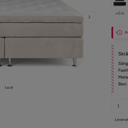
Pris
+
0 kr
P
Skrä
Säng
Fast
Mate
Ben
:
1 av 8
Leverans