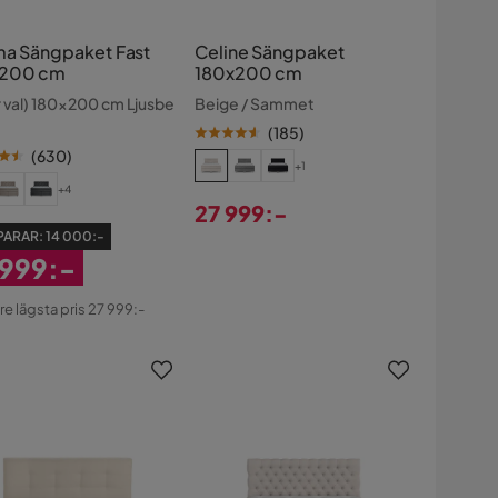
ma Sängpaket Fast
Celine Sängpaket
x200 cm
180x200 cm
r val) 180x200 cm Ljusbe
Beige / Sammet
(
185
)
(
630
)
+1
+4
27 999:-
Pris
PARAR:
14 000:-
 999:-
atterat
re lägsta pris 27 999:-
s