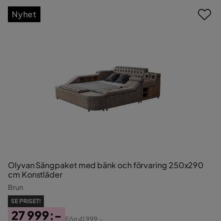
Nyhet
Olyvan Sängpaket med bänk och förvaring 250x290
cm Konstläder
Brun
SE PRISET!
27 999:-
Förr
41 999:-