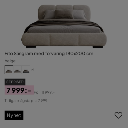
Fito Sängram med förvaring 180x200 cm
beige
+4
SE PRISET!
7 999:-
Förr
11 999:-
Pris
Original
Tidigare lägsta pris 7 999:-
Pris
Nyhet