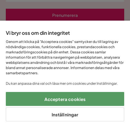
Prenumerera
Genom att fylla i min mailadress bekräftar jag att jag vill ha Trademax
Vi bryr oss om din integritet
nyhetsbrev och godkänner att Trademax behandlar mina
personuppgifter för att kunna skicka marknadsföringsmaterial som
Genom att klicka på "Acceptera cookies" samtycker du till lagring av
anpassats till mig enligt Trademax
Integritetspolicy
.
nödvändiga cookies, funktionella cookies, prestandacookies och
marknadsföringscookies på din enhet. Dessa cookies samlar
Ja, tack! Jag vill även skapa ett konto till Mina
information för att förbättra navigeringen på webbplatsen, analysera
sidor.
webbplatsens användning och bistå i våra marknadsföringsåtgärder för
bland annat personaliserade annonser. Informationen delas med våra
samarbetspartners.
Allt detta och mycket mer:
•
Dina köp samlade på ett ställe
Du kan anpassa dina val och läsa mer om cookies under Inställningar.
•
Personliga erbjudanden online & i butik
•
Kostnadsfritt och helt digitalt
Acceptera cookies
Inställningar
1 års öppet
Snabb
Upp till 20 års
Prisgaranti