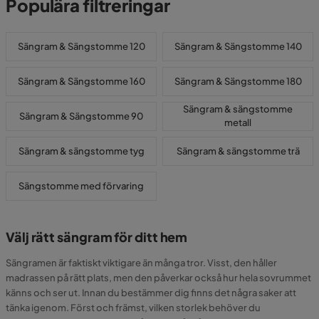
Populära filtreringar
Sängram & Sängstomme 120
Sängram & Sängstomme 140
Sängram & Sängstomme 160
Sängram & Sängstomme 180
Sängram & sängstomme
Sängram & Sängstomme 90
metall
Sängram & sängstomme tyg
Sängram & sängstomme trä
Sängstomme med förvaring
Välj rätt sängram för ditt hem
Sängramen är faktiskt viktigare än många tror. Visst, den håller
madrassen på rätt plats, men den påverkar också hur hela sovrummet
känns och ser ut. Innan du bestämmer dig finns det några saker att
tänka igenom. Först och främst, vilken storlek behöver du