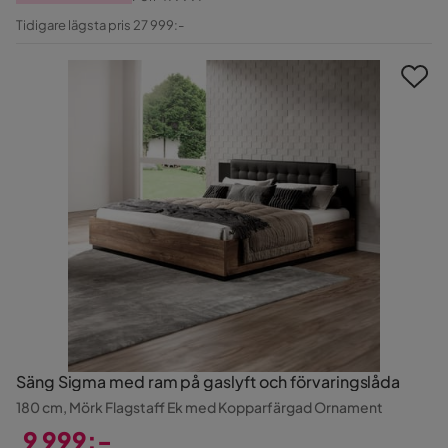
Pris
Original
Tidigare lägsta pris 27 999:-
Pris
Säng Sigma med ram på gaslyft och förvaringslåda
180 cm, Mörk Flagstaff Ek med Kopparfärgad Ornament
9 999:-