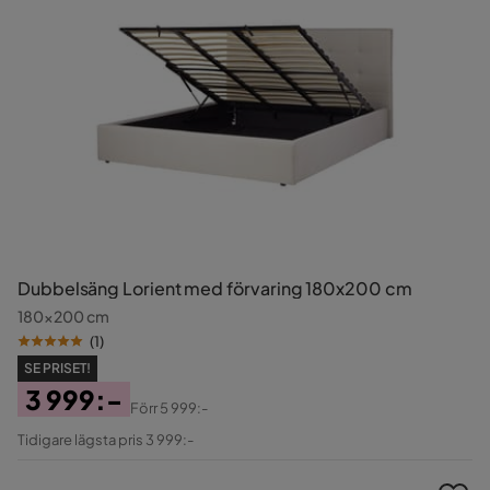
Dubbelsäng Lorient med förvaring 180x200 cm
180x200 cm
(
1
)
SE PRISET!
3 999:-
Förr
5 999:-
Pris
Original
Tidigare lägsta pris 3 999:-
Pris