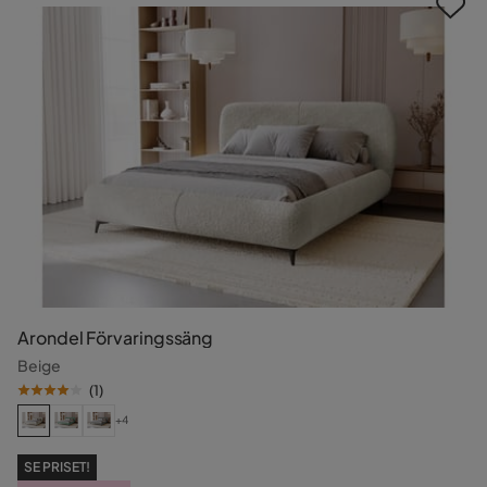
Arondel Förvaringssäng
Beige
(
1
)
+4
SE PRISET!