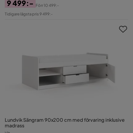
9 499:-
Förr
10 499:-
Pris
Original
Tidigare lägsta pris 9 499:-
Pris
Lundvik Sängram 90x200 cm med förvaring inklusive
madrass
Vit