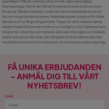
egentligen? Mät din madrass så du inte får några obehagliga
överraskningar. Sen är det värt att fundera på om du behöver extra
förvaring. Sängar med lådor under kan vara rena livräddaren om du
har ont om garderobsutrymme. Materialet spelar också roll för både
känslan och hur länge sängen håller. Trä ger en varm, klassisk känsla
medan metall ofta ser mer modernt och luftigt ut. Hos Trademax finns
sängramar i olika stilar och material, så du kan hitta något som både är
stabilt och passar din smak. Det viktigaste är att du känner dig nöjd
med både funktionen och utseendet, du kommer ju se den varje dag.
FÅ UNIKA ERBJUDANDEN
– ANMÄL DIG TILL VÅRT
NYHETSBREV!
Email