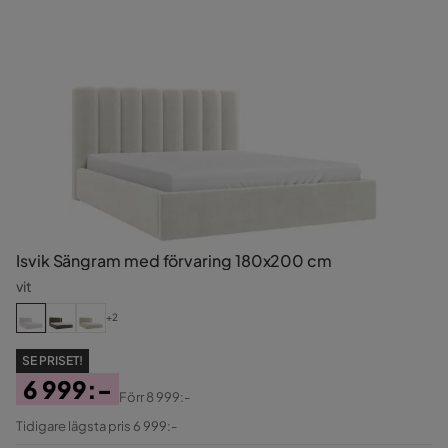
Isvik Sängram med förvaring 180x200 cm
vit
+2
SE PRISET!
6 999:-
Förr
8 999:-
Pris
Original
Tidigare lägsta pris 6 999:-
Pris