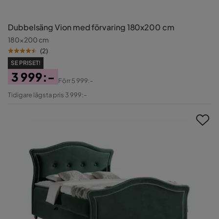
Dubbelsäng Vion med förvaring 180x200 cm
180x200 cm
(
2
)
SE PRISET!
3 999:-
Förr
5 999:-
Pris
Original
Tidigare lägsta pris 3 999:-
Pris