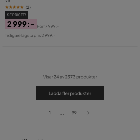
(
2
)
SE PRISET!
2 999:-
Förr
7 999:-
Pris
Original
Tidigare lägsta pris 2 999:-
Pris
Visar
24
av
2373
produkter
Ladda fler produkter
...
1
99