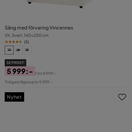
Säng med förvaring Vincennes
Vit, Svart, 140x200 cm
(
5
)
SE PRISET!
5 999:-
Förr
8 999:-
Pris
Original
Tidigare lägsta pris 5 999:-
Pris
Nyhet