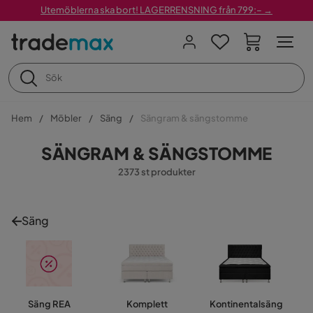
Utemöblerna ska bort! LAGERRENSNING från 799:– →
Hem
Möbler
Säng
Sängram & sängstomme
SÄNGRAM & SÄNGSTOMME
2373 st produkter
Säng
Säng REA
Komplett
Kontinentalsäng