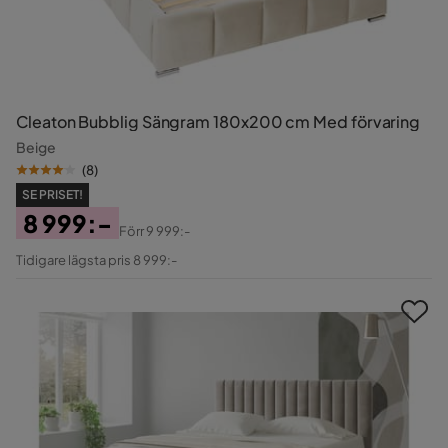
Cleaton Bubblig Sängram 180x200 cm Med förvaring
Beige
(
8
)
SE PRISET!
8 999:-
Förr
9 999:-
Pris
Original
Tidigare lägsta pris 8 999:-
Pris