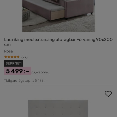
Lara Säng med extra säng utdragbar Förvaring 90x200
cm
Rosa
(
27
)
SE PRISET!
5 499:-
Förr
7 999:-
Pris
Original
Tidigare lägsta pris 5 499:-
Pris