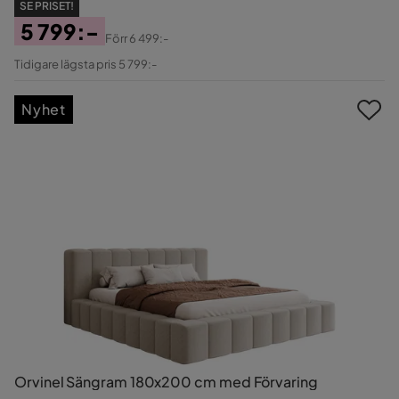
SE PRISET!
5 799:-
Förr
6 499:-
Pris
Original
Tidigare lägsta pris 5 799:-
Pris
Nyhet
Orvinel Sängram 180x200 cm med Förvaring