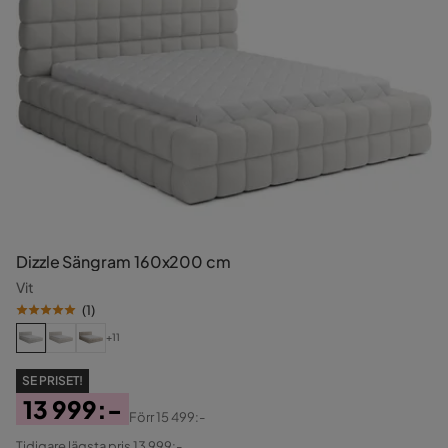
Dizzle Sängram 160x200 cm
Vit
(
1
)
+11
SE PRISET!
13 999:-
Förr
15 499:-
Pris
Original
Tidigare lägsta pris 13 999:-