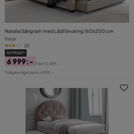
Natalia Sängram med Lådförvaring 160x200 cm
Beige
(
2
)
SE PRISET!
6 999:-
Förr
10 499:-
Pris
Original
Tidigare lägsta pris 6 999:-
Pris