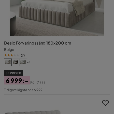
Desio Förvaringssäng 180x200 cm
Beige
(
7
)
+5
SE PRISET!
6 999:-
Förr
7 999:-
Pris
Original
Tidigare lägsta pris 6 999:-
Pris