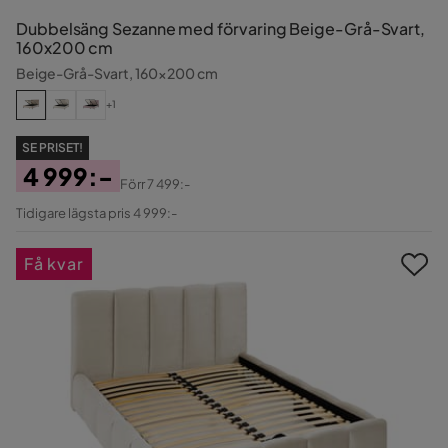
Dubbelsäng Sezanne med förvaring Beige-Grå-Svart,
160x200 cm
Beige-Grå-Svart, 160x200 cm
+1
SE PRISET!
4 999:-
Förr
7 499:-
Pris
Original
Tidigare lägsta pris 4 999:-
Pris
Få kvar