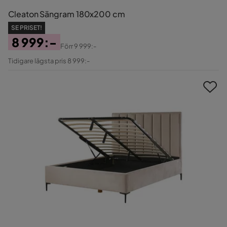
Cleaton Sängram 180x200 cm
SE PRISET!
8 999:-
Förr
9 999:-
Pris
Original
Tidigare lägsta pris 8 999:-
Pris