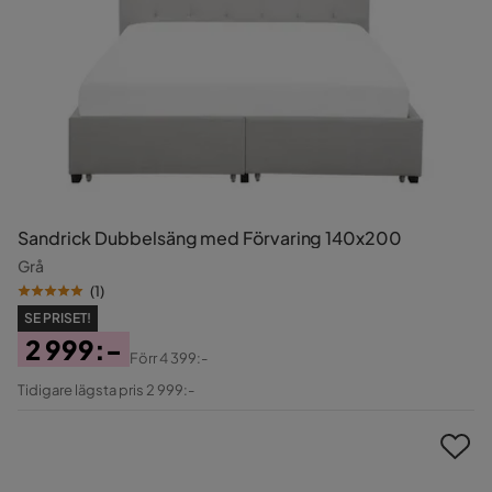
Sandrick Dubbelsäng med Förvaring 140x200
Grå
(
1
)
SE PRISET!
2 999:-
Förr
4 399:-
Pris
Original
Tidigare lägsta pris 2 999:-
Pris