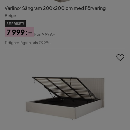
Varlinor Sängram 200x200 cm med Förvaring
Beige
SE PRISET!
7 999:-
Förr
9 999:-
Pris
Original
Tidigare lägsta pris 7 999:-
Pris