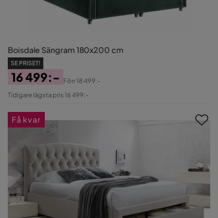
Boisdale Sängram 180x200 cm
SE PRISET!
16 499:-
Förr
18 499:-
Pris
Original
Tidigare lägsta pris 16 499:-
Pris
Få kvar