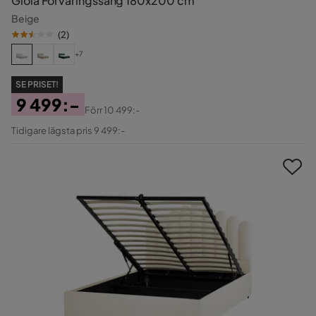
Gioia Förvaringssäng 180x200 cm
Beige
(
2
)
+7
SE PRISET!
9 499:-
Förr
10 499:-
Pris
Original
Tidigare lägsta pris 9 499:-
Pris