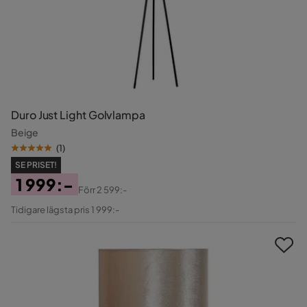
Duro Just Light Golvlampa
Beige
(
1
)
SE PRISET!
1 999:-
Förr
2 599:-
Pris
Original
Tidigare lägsta pris 1 999:-
Pris