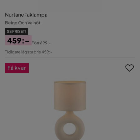
Nurtane Taklampa
Beige Och Valnöt
SE PRISET!
459:-
Förr
699:-
Pris
Original
Tidigare lägsta pris 459:-
Pris
Få kvar