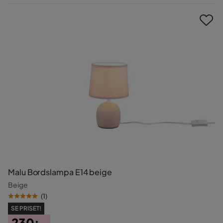
Pris
Malu Bordslampa E14 beige
Beige
(
1
)
SE PRISET!
230:-