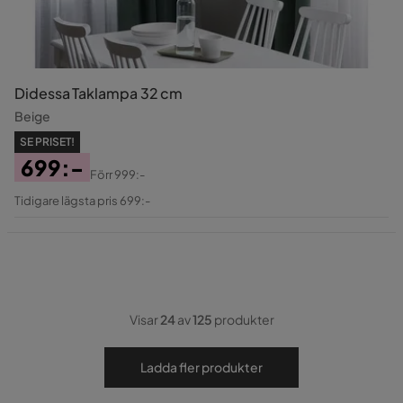
Didessa Taklampa 32 cm
Beige
SE PRISET!
699:-
Förr
999:-
Pris
Original
Tidigare lägsta pris 699:-
Pris
Visar
24
av
125
produkter
Ladda fler produkter