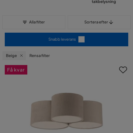
takbelysning
Sortera efter
Alla filter
Sortera efter
Snabb leverans
Beige
Rensa filter
Få kvar