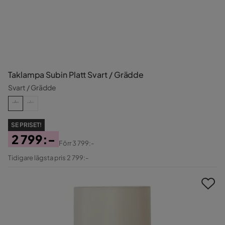
Taklampa Subin Platt Svart / Grädde
Svart / Grädde
SE PRISET!
2 799:-
Förr
3 799:-
Pris
Original
Tidigare lägsta pris 2 799:-
Pris