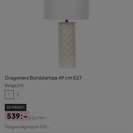
Dragonera Bordslampa 49 cm E27
Beige/Vit
SE PRISET!
539:-
Förr
799:-
Pris
Original
Tidigare lägsta pris 539:-
Pris