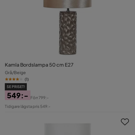
Kamla Bordslampa 50 cm E27
Grå/Beige
(
1
)
SE PRISET!
549:-
Förr
799:-
Pris
Original
Tidigare lägsta pris 549:-
Pris