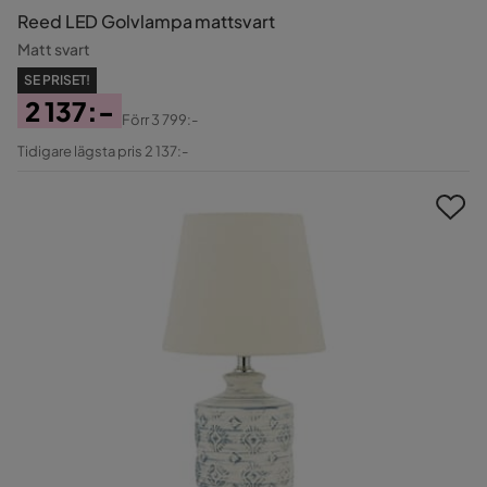
Reed LED Golvlampa mattsvart
Matt svart
SE PRISET!
2 137:-
Förr
3 799:-
Pris
Original
Tidigare lägsta pris 2 137:-
Pris