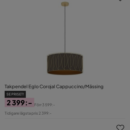
Takpendel Eglo Corojal Cappuccino/Mässing
SE PRISET!
2 399:-
Förr
3 599:-
Pris
Original
Tidigare lägsta pris 2 399:-
Pris