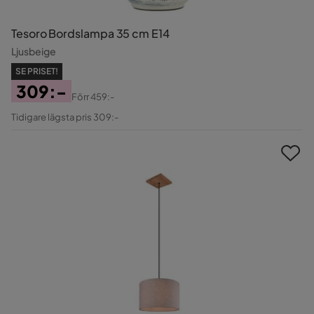
Tesoro Bordslampa 35 cm E14
Ljusbeige
SE PRISET!
309:-
Förr
459:-
Pris
Original
Tidigare lägsta pris 309:-
Pris