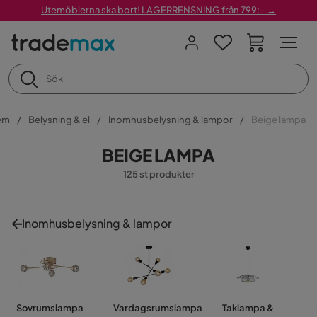
Utemöblerna ska bort! LAGERRENSNING från 799:– →
em
Belysning & el
Inomhusbelysning & lampor
Beige lampa
BEIGE LAMPA
125 st produkter
Inomhusbelysning & lampor
Sovrumslampa
Vardagsrumslampa
Taklampa &