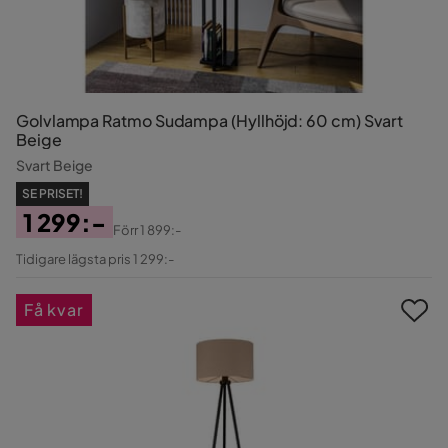
Golvlampa Ratmo Sudampa (Hyllhöjd: 60 cm) Svart
Beige
Svart Beige
SE PRISET!
1 299:-
Förr
1 899:-
Pris
Original
Tidigare lägsta pris 1 299:-
Pris
Få kvar