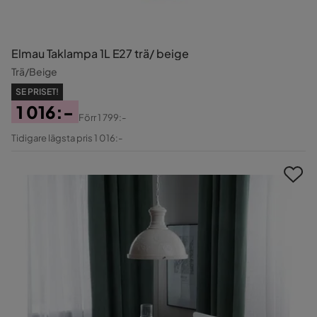
Elmau Taklampa 1L E27 trä/ beige
Trä/Beige
SE PRISET!
1 016:-
Förr
1 799:-
Pris
Original
Tidigare lägsta pris 1 016:-
Pris