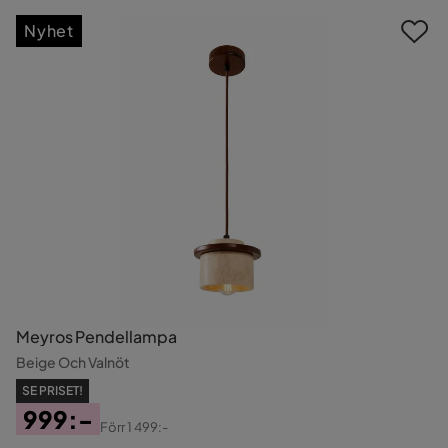
Nyhet
Meyros Pendellampa
Beige Och Valnöt
SE PRISET!
999:-
Förr
1 499:-
Pris
Original