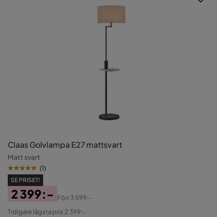
Claas Golvlampa E27 mattsvart
Matt svart
(
1
)
SE PRISET!
2 399:-
Förr
3 599:-
Pris
Original
Tidigare lägsta pris 2 399:-