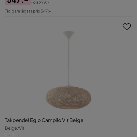
Förr
999:-
Pris
Original
Tidigare lägsta pris 547:-
Pris
Takpendel Eglo Campilo Vit Beige
Beige/Vit