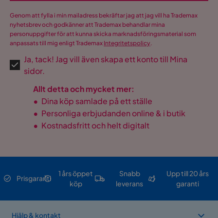
Genom att fylla i min mailadress bekräftar jag att jag vill ha Trademax
nyhetsbrev och godkänner att Trademax behandlar mina
personuppgifter för att kunna skicka marknadsföringsmaterial som
anpassats till mig enligt Trademax
Integritetspolicy
.
Ja, tack! Jag vill även skapa ett konto till Mina
sidor.
Allt detta och mycket mer:
•
Dina köp samlade på ett ställe
•
Personliga erbjudanden online & i butik
•
Kostnadsfritt och helt digitalt
1 års öppet
Snabb
Upp till 20 års
Prisgaranti
köp
leverans
garanti
Hjälp & kontakt