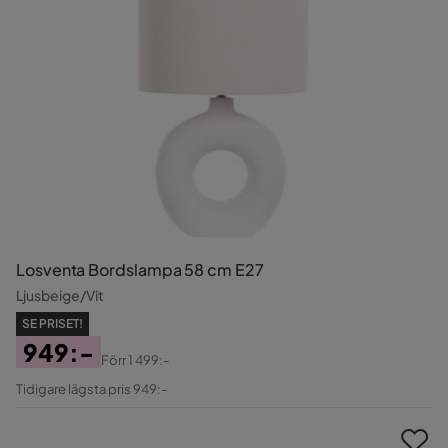
Losventa Bordslampa 58 cm E27
Ljusbeige/Vit
SE PRISET!
949:-
Förr
1 499:-
Pris
Original
Tidigare lägsta pris 949:-
Pris