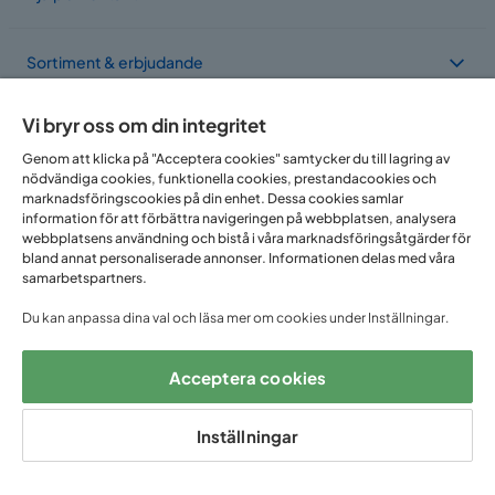
Sortiment & erbjudande
Vi bryr oss om din integritet
Om Trademax
Genom att klicka på "Acceptera cookies" samtycker du till lagring av
nödvändiga cookies, funktionella cookies, prestandacookies och
marknadsföringscookies på din enhet. Dessa cookies samlar
Vi finns i flera länder
information för att förbättra navigeringen på webbplatsen, analysera
webbplatsens användning och bistå i våra marknadsföringsåtgärder för
bland annat personaliserade annonser. Informationen delas med våra
samarbetspartners.
Du kan anpassa dina val och läsa mer om cookies under Inställningar.
Acceptera cookies
Följ oss på:
Inställningar
Copyright © 2025 Home Furnishing Nordic AB