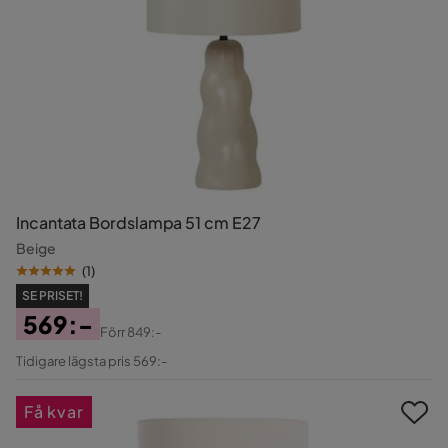
Incantata Bordslampa 51 cm E27
Beige
(
1
)
SE PRISET!
569:-
Förr
849:-
Pris
Original
Tidigare lägsta pris 569:-
Pris
Få kvar