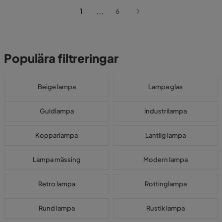
...
1
6
Populära filtreringar
Beige lampa
Lampa glas
Guldlampa
Industrilampa
Kopparlampa
Lantlig lampa
Lampa mässing
Modern lampa
Retro lampa
Rottinglampa
Rund lampa
Rustik lampa