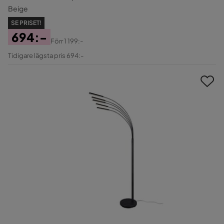
Beige
SE PRISET!
694:-
Förr
1 199:-
Pris
Original
Tidigare lägsta pris 694:-
Pris