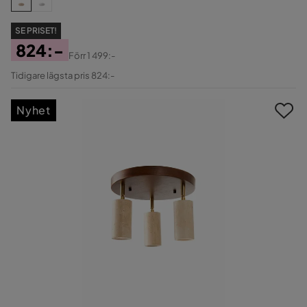
SE PRISET!
824:-
Förr
1 499:-
Pris
Original
Tidigare lägsta pris 824:-
Pris
Nyhet