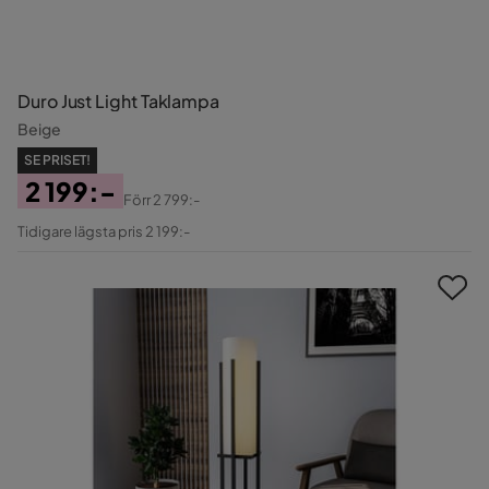
Duro Just Light Taklampa
Beige
SE PRISET!
2 199:-
Förr
2 799:-
Pris
Original
Tidigare lägsta pris 2 199:-
Pris