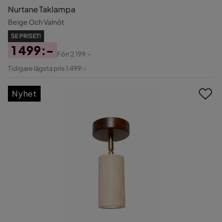
Nurtane Taklampa
Beige Och Valnöt
SE PRISET!
1 499:-
Förr
2 199:-
Pris
Original
Tidigare lägsta pris 1 499:-
Pris
Nyhet