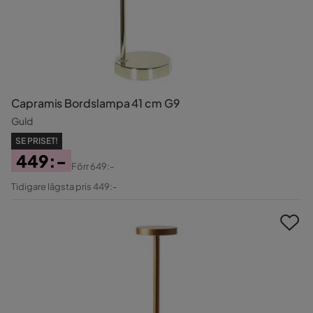
Capramis Bordslampa 41 cm G9
Guld
SE PRISET!
449:-
Förr
649:-
Pris
Original
Tidigare lägsta pris 449:-
Pris