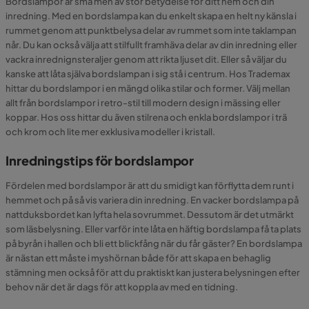
Bordslampor är små men av stor betydelse för ditt hem och din
inredning. Med en bordslampa kan du enkelt skapa en helt ny känsla i
rummet genom att punktbelysa delar av rummet som inte taklampan
når. Du kan också välja att stilfullt framhäva delar av din inredning eller
vackra inrednignsteraljer genom att rikta ljuset dit. Eller så väljar du
kanske att låta själva bordslampan i sig stå i centrum. Hos Trademax
hittar du bordslampor i en mängd olika stilar och former. Välj mellan
allt från bordslampor i retro-stil till modern design i mässing eller
koppar. Hos oss hittar du även stilrena och enkla bordslampor i trä
och krom och lite mer exklusiva modeller i kristall.
Inredningstips för bordslampor
Fördelen med bordslampor är att du smidigt kan förflytta dem runt i
hemmet och på så vis variera din inredning. En vacker bordslampa på
nattduksbordet kan lyfta hela sovrummet. Dessutom är det utmärkt
som läsbelysning. Eller varför inte låta en häftig bordslampa få ta plats
på byrån i hallen och bli ett blickfång när du får gäster? En bordslampa
är nästan ett måste i myshörnan både för att skapa en behaglig
stämning men också för att du praktiskt kan justera belysningen efter
behov när det är dags för att koppla av med en tidning.