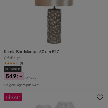
Kamla Bordslampa 50 cm E27
Grå/Beige
(
1
)
SE PRISET!
549:-
Förr
799:-
Pris
Original
Tidigare lägsta pris 549:-
Pris
Få kvar