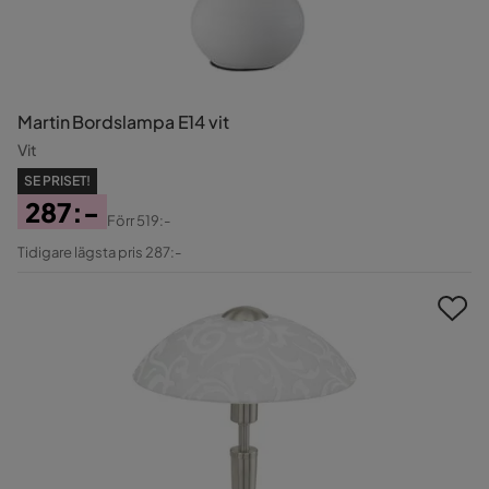
Martin Bordslampa E14 vit
Vit
SE PRISET!
287:-
Förr
519:-
Pris
Original
Tidigare lägsta pris 287:-
Pris