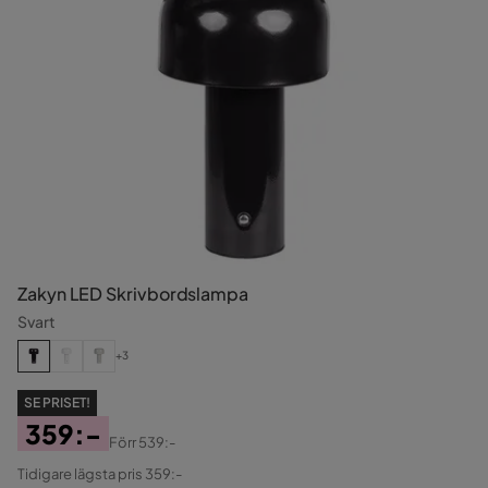
Zakyn LED Skrivbordslampa
Svart
+3
SE PRISET!
359:-
Förr
539:-
Pris
Original
Tidigare lägsta pris 359:-