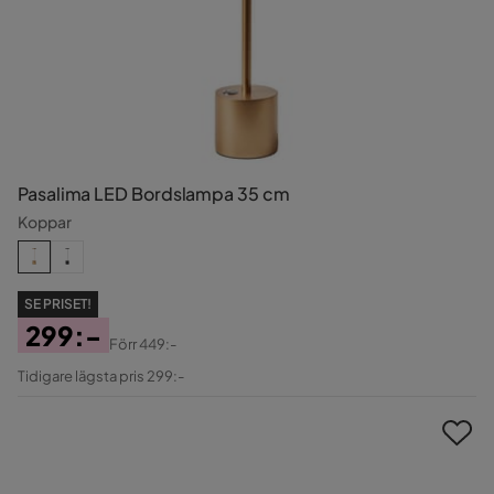
Pasalima LED Bordslampa 35 cm
Koppar
SE PRISET!
299:-
Förr
449:-
Pris
Original
Tidigare lägsta pris 299:-
Pris