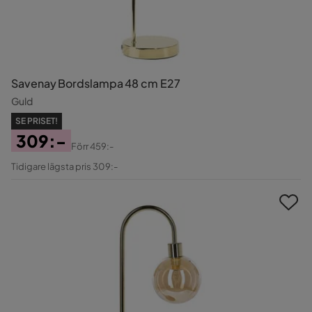
Savenay Bordslampa 48 cm E27
Guld
SE PRISET!
309:-
Förr
459:-
Pris
Original
Tidigare lägsta pris 309:-
Pris