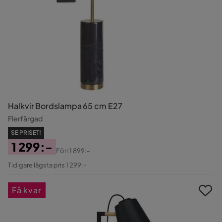
Halkvir Bordslampa 65 cm E27
Flerfärgad
SE PRISET!
1 299:-
Förr
1 899:-
Pris
Original
Tidigare lägsta pris 1 299:-
Pris
Få kvar