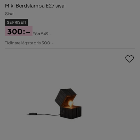
Miki Bordslampa E27 sisal
Sisal
SE PRISET!
300:-
Förr
549:-
Pris
Original
Tidigare lägsta pris 300:-
Pris