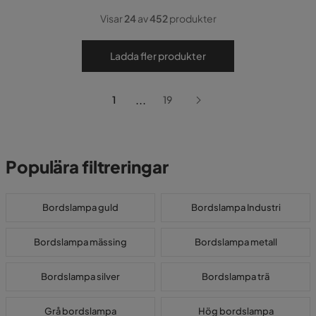
Visar
24
av
452
produkter
Ladda fler produkter
...
1
19
Populära filtreringar
Bordslampa guld
Bordslampa Industri
Bordslampa mässing
Bordslampa metall
Bordslampa silver
Bordslampa trä
Grå bordslampa
Hög bordslampa