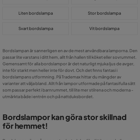
Liten bordslampa
Stor bordslampa
Svart bordslampa
Vit bordslampa
Bordslampan är sannerligen en av de mest användbara lamporna. Den
passar lite varstans i ditt hem, allt från hallen till köket eller sovrummet.
Gemensamt för alla bordslampor är det naturligt mjuka ljus de avger,
inte för starkt men heller inte för dovt. Och det finns fantasi i
bordslampans utformning. På Trademax hittar du mängder av
varianter att välja bland. Allt från lampor utformade på fantasifulla sätt
som passar perfekt i barnrummet, till lite mer stilrena och moderna -
utmärkta både i entrén och på nattduksbordet.
Bordslampor kan göra stor skillnad
för hemmet!