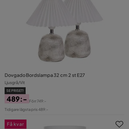
Dovgado Bordslampa 32 cm 2 st E27
Ljusgrå/Vit
SE PRISET!
489:-
Förr
749:-
Pris
Original
Tidigare lägsta pris 489:-
Pris
Få kvar