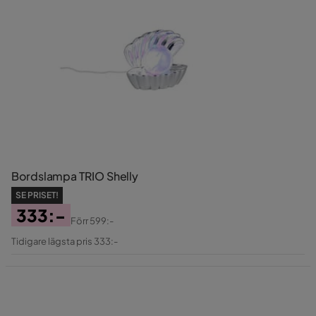
Bordslampa TRIO Shelly
SE PRISET!
333:-
Förr
599:-
Pris
Original
Tidigare lägsta pris 333:-
Pris