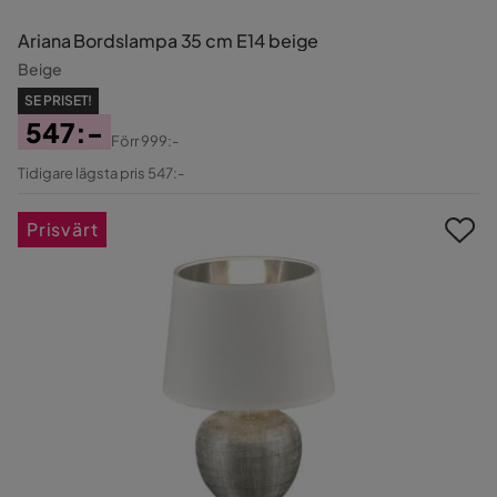
Ariana Bordslampa 35 cm E14 beige
Beige
SE PRISET!
547:-
Förr
999:-
Pris
Original
Tidigare lägsta pris 547:-
Pris
Prisvärt