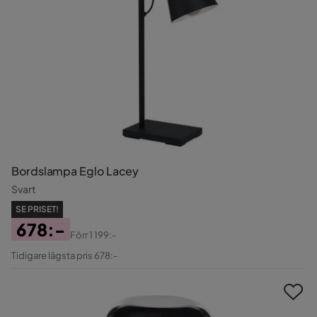
Bordslampa Eglo Lacey
Svart
SE PRISET!
678:-
Förr
1 199:-
Pris
Original
Tidigare lägsta pris 678:-
Pris