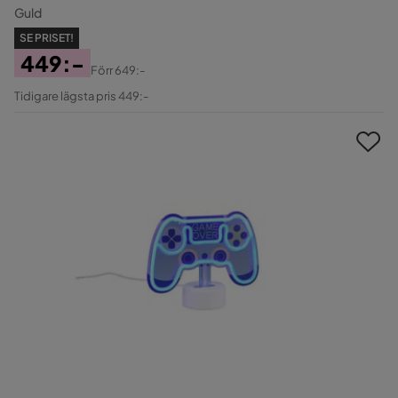
Guld
SE PRISET!
449:-
Förr
649:-
Pris
Original
Tidigare lägsta pris 449:-
Pris