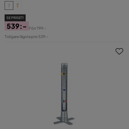
SE PRISET!
539:-
Förr
799:-
Pris
Original
Tidigare lägsta pris 539:-
Pris