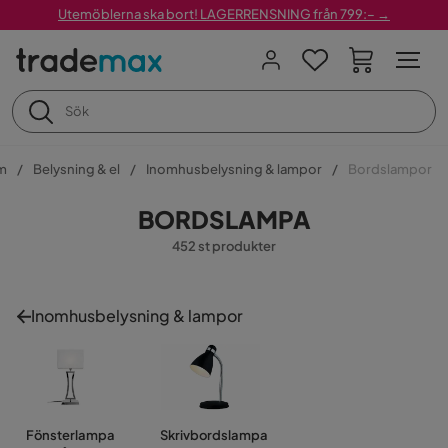
Utemöblerna ska bort! LAGERRENSNING från 799:– →
m
Belysning & el
Inomhusbelysning & lampor
Bordslampor
BORDSLAMPA
452 st produkter
Inomhusbelysning & lampor
Fönsterlampa
Skrivbordslampa