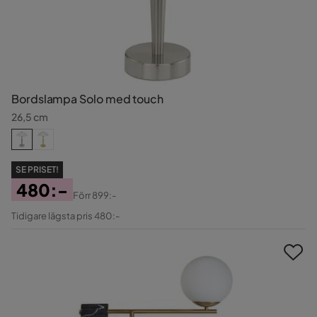
Bordslampa Solo med touch
26,5 cm
SE PRISET!
480:-
Förr
899:-
Pris
Original
Tidigare lägsta pris 480:-
Pris