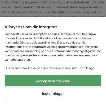
En bordslampa fungerar också utmärkt som fönsterbelysning. Du kan
med fördel köpa en bordslampa som du kan byta ut lampskärmen på.
På så sätt behöver du inte köpa en helt ny lampa om du vill byta ut den,
utan det räcker med att byta ut skärmen! Både billigare och smidigare!
Vi bryr oss om din integritet
Oavsett vilken typ av bordslampa du är ute efter kan vi lova dig att du
kommer du att hitta något som passar för just ditt hem i Trademax
Genom att klicka på "Acceptera cookies" samtycker du till lagring av
breda sortiment. Utforska vårt sortiment på hemsidan eller i någon av
nödvändiga cookies, funktionella cookies, prestandacookies och
våra butiker och låt dig inspireras för att lysa upp ditt hem på ett
marknadsföringscookies på din enhet. Dessa cookies samlar
stilfullt sätt när mörkret smyger sig på. Välkommen till Trademax!
information för att förbättra navigeringen på webbplatsen, analysera
webbplatsens användning och bistå i våra marknadsföringsåtgärder för
bland annat personaliserade annonser. Informationen delas med våra
samarbetspartners.
FÅ UNIKA ERBJUDANDEN
Du kan anpassa dina val och läsa mer om cookies under Inställningar.
– ANMÄL DIG TILL VÅRT
Acceptera cookies
NYHETSBREV!
Inställningar
Email