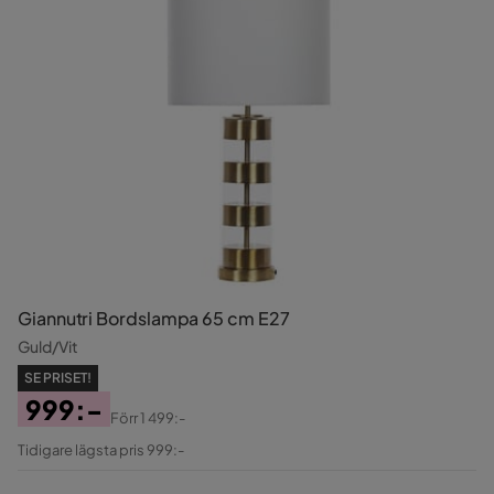
Giannutri Bordslampa 65 cm E27
Guld/Vit
SE PRISET!
999:-
Förr
1 499:-
Pris
Original
Tidigare lägsta pris 999:-
Pris