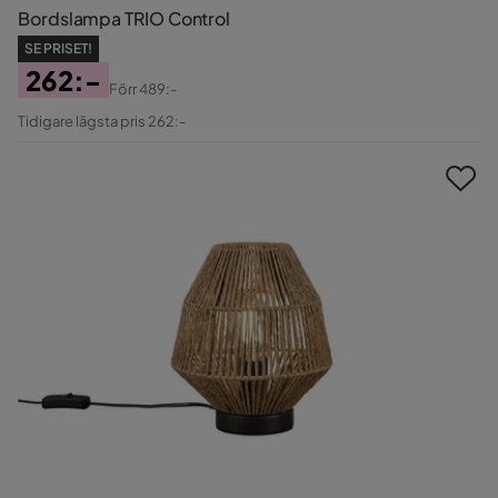
Bordslampa TRIO Control
SE PRISET!
262:-
Förr
489:-
Pris
Original
Tidigare lägsta pris 262:-
Pris