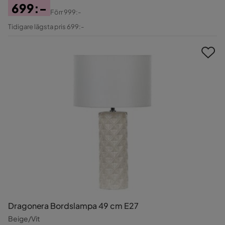
699:-
Förr
999:-
Pris
Original
Tidigare lägsta pris 699:-
Pris
Dragonera Bordslampa 49 cm E27
Beige/Vit