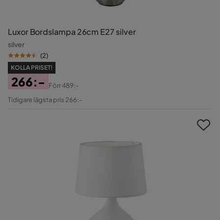
Luxor Bordslampa 26cm E27 silver
silver
(
2
)
KOLLA PRISET!
266:-
Förr
489:-
Pris
Original
Tidigare lägsta pris 266:-
Pris