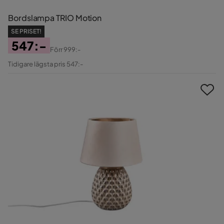
Bordslampa TRIO Motion
SE PRISET!
547:-
Förr
999:-
Pris
Original
Tidigare lägsta pris 547:-
Pris