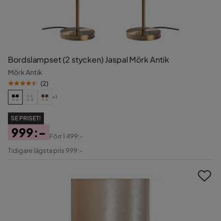
Bordslampset (2 stycken) Jaspal Mörk Antik
Mörk Antik
(
2
)
+1
SE PRISET!
999:-
Förr
1 499:-
Pris
Original
Tidigare lägsta pris 999:-
Pris