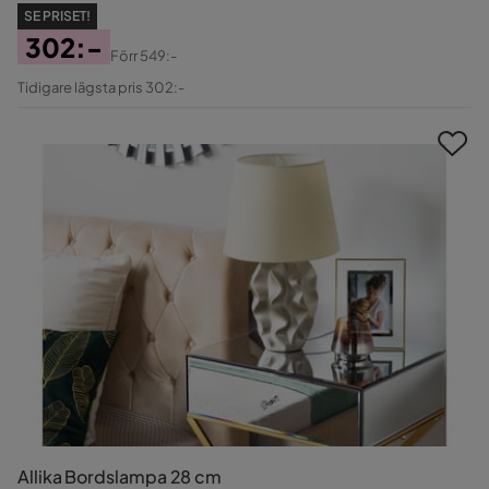
SE PRISET!
302:-
Förr
549:-
Pris
Original
Tidigare lägsta pris 302:-
Pris
Allika Bordslampa 28 cm