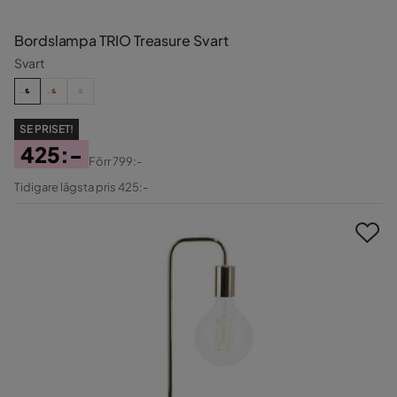
Bordslampa TRIO Treasure Svart
Svart
SE PRISET!
425:-
Förr
799:-
Pris
Original
Tidigare lägsta pris 425:-
Pris