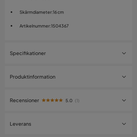
Skärmdiameter
:
16 cm
Artikelnummer
:
1504367
Specifikationer
Artikelnummer:
1504367
Produktinformation
Storlek
Kabellängd
150 cm
Recensioner
5.0
(
1
)
Höjd
26 cm
5.0
5
☆
Diameter
160 cm
4
☆
Leverans
3
☆
2
☆
Skärmdiameter
16 cm
1
☆
1 betyg