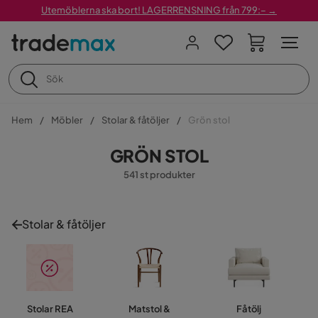
Utemöblerna ska bort! LAGERRENSNING från 799:– →
Hem
Möbler
Stolar & fåtöljer
Grön stol
GRÖN STOL
541 st produkter
Stolar & fåtöljer
Stolar REA
Matstol &
Fåtölj