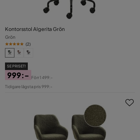
Kontorsstol Algerita Grön
Grön
(
2
)
SE PRISET!
999:-
Förr
1 499:-
Pris
Original
Tidigare lägsta pris 999:-
Pris