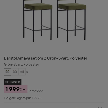
Barstol Amaya set om 2 Grön-Svart, Polyester
Grön-Svart, Polyester
+3
SE PRISET!
1 999:-
Förr
2 999:-
Pris
Original
Tidigare lägsta pris 1 999:-
Pris