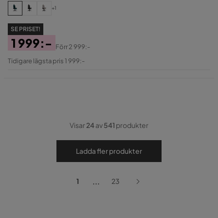
+1
SE PRISET!
1 999:-
Förr
2 999:-
Pris
Original
Tidigare lägsta pris 1 999:-
Pris
Visar
24
av
541
produkter
Ladda fler produkter
...
1
23