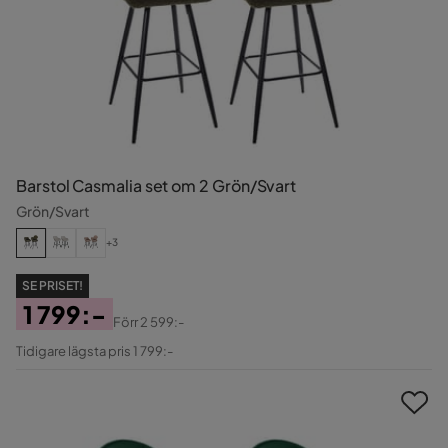
Barstol Casmalia set om 2 Grön/Svart
Grön/Svart
+3
SE PRISET!
1 799:-
Förr
2 599:-
Pris
Original
Tidigare lägsta pris 1 799:-
Pris