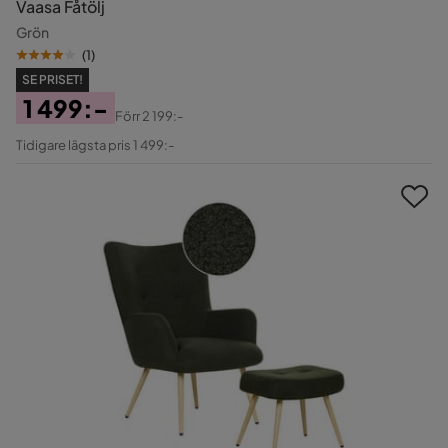
Vaasa Fåtölj
Grön
(
1
)
SE PRISET!
1 499:-
Förr
2 199:-
Pris
Original
Tidigare lägsta pris 1 499:-
Pris