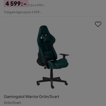
4 599:-
Förr
6 999:-
Pris
Original
Tidigare lägsta pris 4 599:-
Pris
Gamingstol Warrior Grön/Svart
Grön/Svart