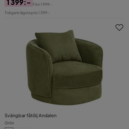
1 399:-
Förr
1 999:-
Pris
Original
Tidigare lägsta pris 1 399:-
Pris
Svängbar fåtölj Andalen
Grön