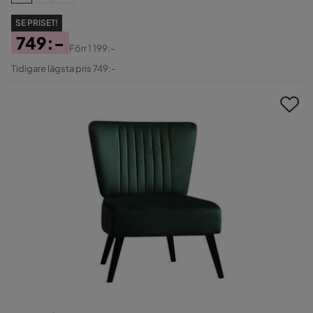
SE PRISET!
749:-
Förr
1 199:-
Pris
Original
Tidigare lägsta pris 749:-
Pris