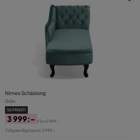
Nimes Schäslong
Grön
SE PRISET!
3 999:-
Förr
5 999:-
Pris
Original
Tidigare lägsta pris 3 999:-
Pris