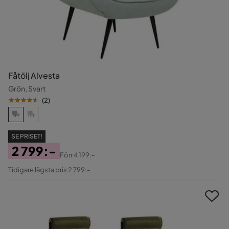
Fåtölj Alvesta
Grön, Svart
(
2
)
SE PRISET!
2 799:-
Förr
4 199:-
Pris
Original
Tidigare lägsta pris 2 799:-
Pris