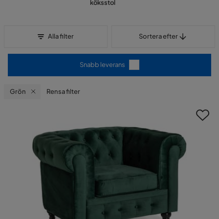
köksstol
Sortera efter
Alla filter
Sortera efter
Snabb leverans
Grön
Rensa filter