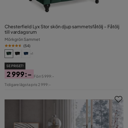
Chesterfield Lyx Stor skön djup sammetsfåtölj - Fåtölj
till vardagsrum
Mörkgrön Sammet
(
54
)
+1
SE PRISET!
2 999:-
Förr
5 999:-
Pris
Original
Tidigare lägsta pris 2 999:-
Pris