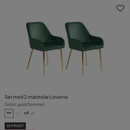
Set med 2 matstolar Loverna
Grönt, guld/Sammet
+3
SE PRISET!