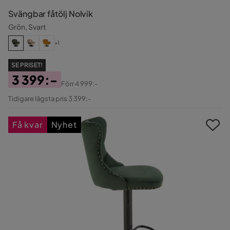
Svängbar fåtölj Nolvik
Grön, Svart
+1
SE PRISET!
3 399:-
Förr
4 999:-
Pris
Original
Tidigare lägsta pris 3 399:-
Pris
Få kvar
Nyhet