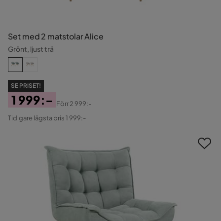
Set med 2 matstolar Alice
Grönt, ljust trä
SE PRISET!
1 999:-
Förr
2 999:-
Pris
Original
Tidigare lägsta pris 1 999:-
Pris