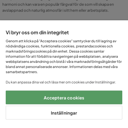
harmoni och kan vara en populär färgval för de som vill skapa en
avslappnad och naturlig atmosfär i sitt hem eller arbetsplats.
Vanliga frågor om Grön stol
Vi bryr oss om din integritet
Genom att klicka på "Acceptera cookies" samtycker du till lagring av
nödvändiga cookies, funktionella cookies, prestandacookies och
Finns det olika nyanser av gröna stolar?
marknadsföringscookies på din enhet. Dessa cookies samlar
information för att förbättra navigeringen på webbplatsen, analysera
webbplatsens användning och bistå i våra marknadsföringsåtgärder för
Hur passar den gröna stolen in med andra färger i rummet?
bland annat personaliserade annonser. Informationen delas med våra
samarbetspartners.
Vilka typer av underhåll krävs för en grön stol?
Du kan anpassa dina val och läsa mer om cookies under Inställningar.
Acceptera cookies
Inställningar
FÅ UNIKA ERBJUDANDEN
– ANMÄL DIG TILL VÅRT