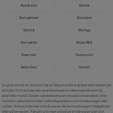
Rustik stol
Stol ek
Stol sammet
Stol skinn
Stol trä
Stol tyg
Stol valnöt
Stolar REA
Svart stol
Turkos stol
Retro Stol
Vit stol
En grön stol är en stol som har en färg som liknar gräset eller bladen på
ett träd. Gröna stolar kan vara tillverkade av olika material som trä,
plast eller metall. De kan vara bekväma att sitta på och används ofta i
hemmet, på kontoret eller i offentliga platser som restauranger eller
caféer. Gröna stolar kan också vara en del av inredningen i trädgården
eller på terrassen. Färgen grön kan också ge en känsla av lugn och