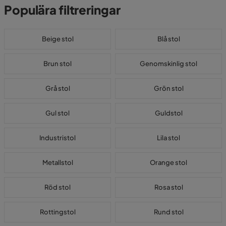
Populära filtreringar
Beige stol
Blå stol
Brun stol
Genomskinlig stol
Grå stol
Grön stol
Gul stol
Guldstol
Industristol
Lila stol
Metallstol
Orange stol
Röd stol
Rosa stol
Rottingstol
Rund stol