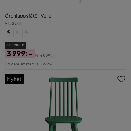
Öronlappsfåtölj Vejle
Vit, Svart
SE PRISET!
3 999:-
Förr
5 999:-
Pris
Original
Tidigare lägsta pris 3 999:-
Pris
Nyhet