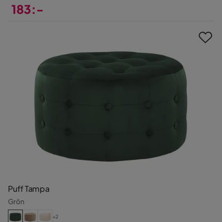
183:-
Pris
Puff Tampa
Grön
+2