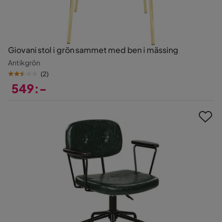
Giovani stol i grön sammet med ben i mässing
Antikgrön
(
2
)
549:-
Pris