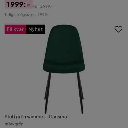
1 999:-
Förr
2 999:-
Pris
Original
Tidigare lägsta pris 1 999:-
Pris
Få kvar
Nyhet
Stol i grön sammet - Carisma
mörkgrön