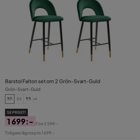
Barstol Falton set om 2 Grön-Svart-Guld
Grön-Svart-Guld
+4
SE PRISET!
1 699:-
Förr
2 599:-
Pris
Original
Tidigare lägsta pris 1 699:-
Pris