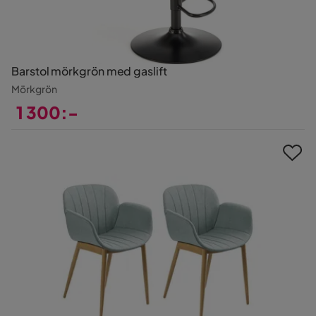
Barstol mörkgrön med gaslift
Mörkgrön
1 300:-
Pris