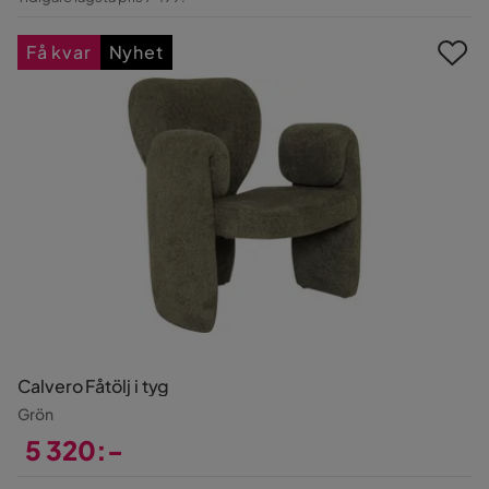
Pris
Få kvar
Nyhet
Calvero Fåtölj i tyg
Grön
5 320:-
Pris