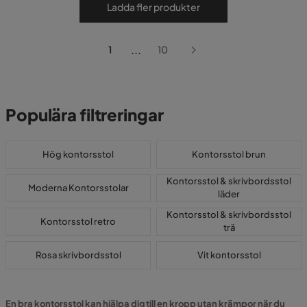
Ladda fler produkter
...
1
10
Populära filtreringar
Hög kontorsstol
Kontorsstol brun
Kontorsstol & skrivbordsstol
Moderna Kontorsstolar
läder
Kontorsstol & skrivbordsstol
Kontorsstol retro
trä
Rosa skrivbordsstol
Vit kontorsstol
En bra kontorsstol kan hjälpa dig till en kropp utan krämpor när du