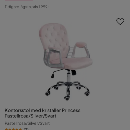
Pris
Original
Tidigare lägsta pris 1 999:-
Pris
Kontorsstol med kristaller Princess
Pastellrosa/Silver/Svart
Pastellrosa/Silver/Svart
(
3
)