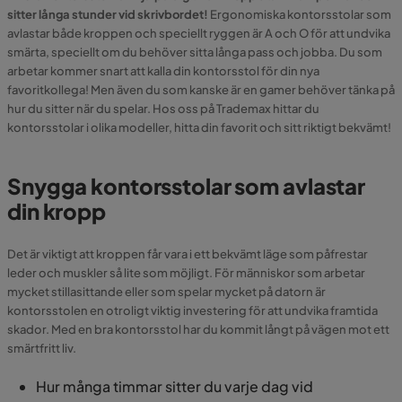
sitter långa stunder vid skrivbordet!
Ergonomiska kontorsstolar som
avlastar både kroppen och speciellt ryggen är A och O för att undvika
smärta, speciellt om du behöver sitta långa pass och jobba. Du som
arbetar kommer snart att kalla din kontorsstol för din nya
favoritkollega! Men även du som kanske är en gamer behöver tänka på
hur du sitter när du spelar. Hos oss på Trademax hittar du
kontorsstolar i olika modeller, hitta din favorit och sitt riktigt bekvämt!
Snygga kontorsstolar som avlastar
din kropp
Det är viktigt att kroppen får vara i ett bekvämt läge som påfrestar
leder och muskler så lite som möjligt. För människor som arbetar
mycket stillasittande eller som spelar mycket på datorn är
kontorsstolen en otroligt viktig investering för att undvika framtida
skador. Med en bra kontorsstol har du kommit långt på vägen mot ett
smärtfritt liv.
Hur många timmar sitter du varje dag vid