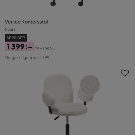
Venice Kontorsstol
Svart
SE PRISET!
1 399:-
Förr
1 999:-
Pris
Original
Tidigare lägsta pris 1 399:-
Pris