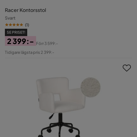
Racer Kontorsstol
Svart
(
1
)
SE PRISET!
2 399:-
Förr
3 599:-
Pris
Original
Tidigare lägsta pris 2 399:-
Pris