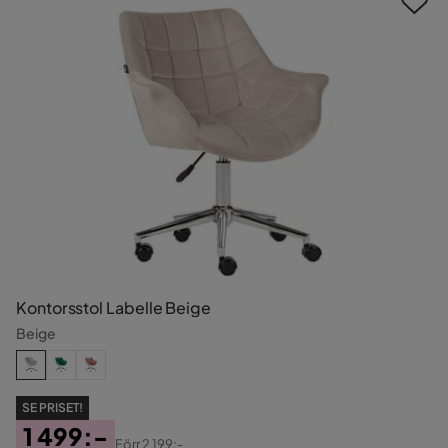
Kontorsstol Labelle Beige
Beige
SE PRISET!
1 499:-
Förr
2 199:-