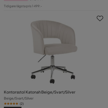
Pris
Original
Tidigare lägsta pris 1 499:-
Pris
Kontorsstol Katonah Beige/Svart/Silver
Beige/Svart/Silver
(
2
)