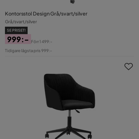
Kontorsstol Design Grå/svart/silver
Grå/svart/silver
SE PRISET!
999:-
Förr
1 499:-
Pris
Original
Tidigare lägsta pris 999:-
Pris