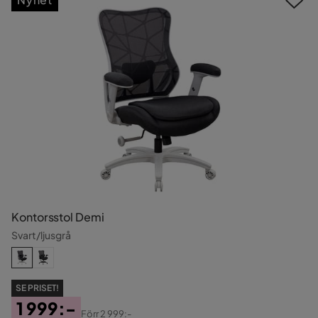
Kontorsstol Demi
Svart/ljusgrå
SE PRISET!
1 999:-
Förr
2 999:-