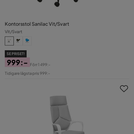
Kontorsstol Sanilac Vit/Svart
Vit/Svart
SE PRISET!
999:-
Förr
1 499:-
Pris
Original
Tidigare lägsta pris 999:-
Pris