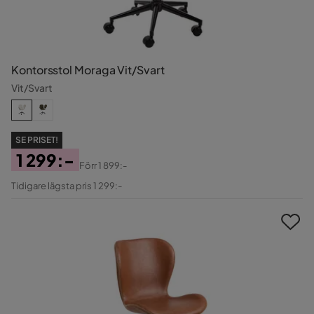
Kontorsstol Moraga Vit/Svart
Vit/Svart
SE PRISET!
1 299:-
Förr
1 899:-
Pris
Original
Tidigare lägsta pris 1 299:-
Pris