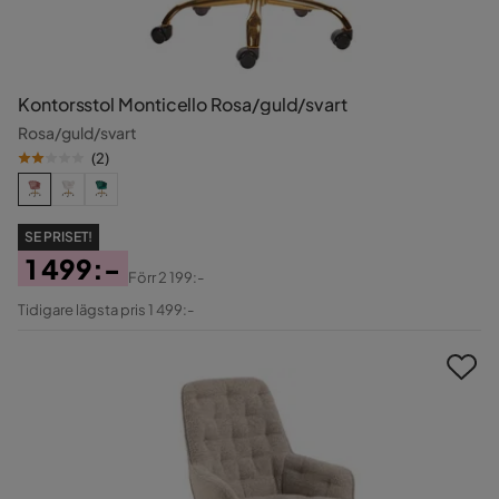
Kontorsstol Monticello Rosa/guld/svart
Rosa/guld/svart
(
2
)
SE PRISET!
1 499:-
Förr
2 199:-
Pris
Original
Tidigare lägsta pris 1 499:-
Pris