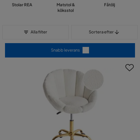
Stolar REA
Matstol &
Fåtölj
köksstol
Sortera efter
Alla filter
Sortera efter
Snabb leverans