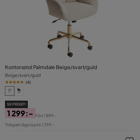
Kontorsstol Palmdale Beige/svart/guld
Beige/svart/guld
(
4
)
SE PRISET!
1 299:-
Förr
1 899:-
Pris
Original
Tidigare lägsta pris 1 299:-
Pris