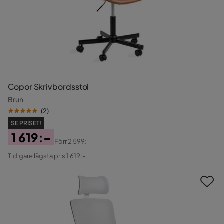
Copor Skrivbordsstol
Brun
(
2
)
SE PRISET!
1 619:-
Förr
2 599:-
Pris
Original
Tidigare lägsta pris 1 619:-
Pris