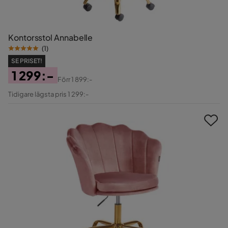
Kontorsstol Annabelle
(
1
)
SE PRISET!
1 299:-
Förr
1 899:-
Pris
Original
Tidigare lägsta pris 1 299:-
Pris