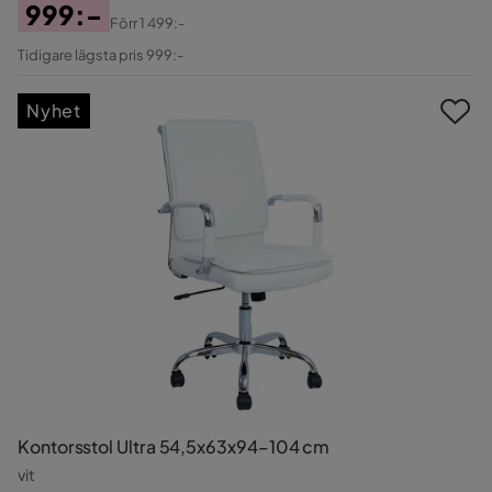
999:-
Förr
1 499:-
Pris
Original
Tidigare lägsta pris 999:-
Pris
Nyhet
Kontorsstol Ultra 54,5x63x94–104 cm
vit