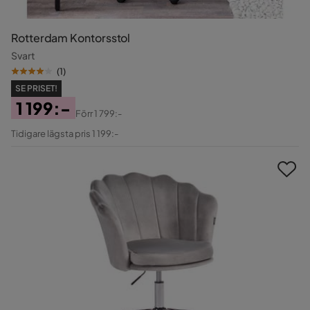
Rotterdam Kontorsstol
Svart
(
1
)
SE PRISET!
1 199:-
Förr
1 799:-
Pris
Original
Tidigare lägsta pris 1 199:-
Pris