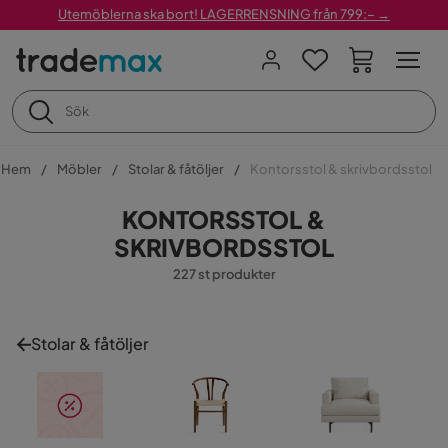
Utemöblerna ska bort! LAGERRENSNING från 799:– →
Hem
Möbler
Stolar & fåtöljer
Kontorsstol & skrivbordsstol
KONTORSSTOL &
SKRIVBORDSSTOL
227 st produkter
Stolar & fåtöljer