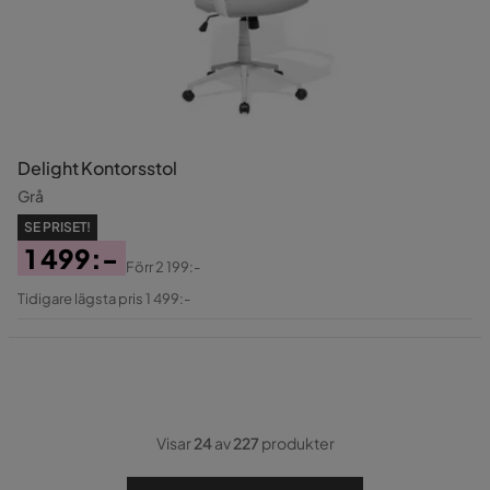
Delight Kontorsstol
Grå
SE PRISET!
1 499:-
Förr
2 199:-
Pris
Original
Tidigare lägsta pris 1 499:-
Pris
Visar
24
av
227
produkter