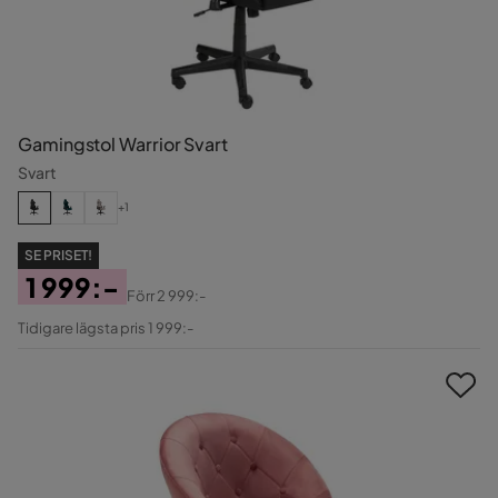
Gamingstol Warrior Svart
Svart
+1
SE PRISET!
1 999:-
Förr
2 999:-
Pris
Original
Tidigare lägsta pris 1 999:-
Pris