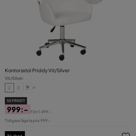
Kontorsstol Priddy Vit/Silver
Vit/Silver
+1
SE PRISET!
999:-
Förr
1 499:-
Pris
Original
Tidigare lägsta pris 999:-
Pris
Nyhet