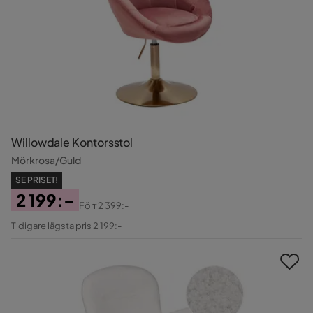
Willowdale Kontorsstol
Mörkrosa/Guld
SE PRISET!
2 199:-
Förr
2 399:-
Pris
Original
Tidigare lägsta pris 2 199:-
Pris