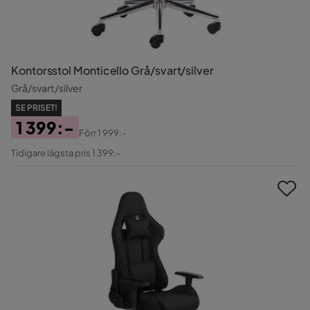
Kontorsstol Monticello Grå/svart/silver
Grå/svart/silver
SE PRISET!
1 399:-
Förr
1 999:-
Pris
Original
Tidigare lägsta pris 1 399:-
Pris