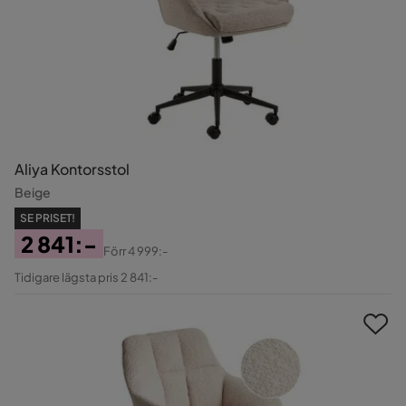
Aliya Kontorsstol
Beige
SE PRISET!
2 841:-
Förr
4 999:-
Pris
Original
Tidigare lägsta pris 2 841:-
Pris