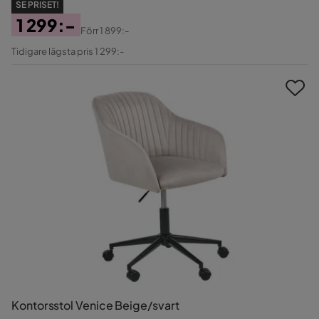
SE PRISET!
1 299:-
Förr
1 899:-
Pris
Original
Tidigare lägsta pris 1 299:-
Pris
Kontorsstol Venice Beige/svart