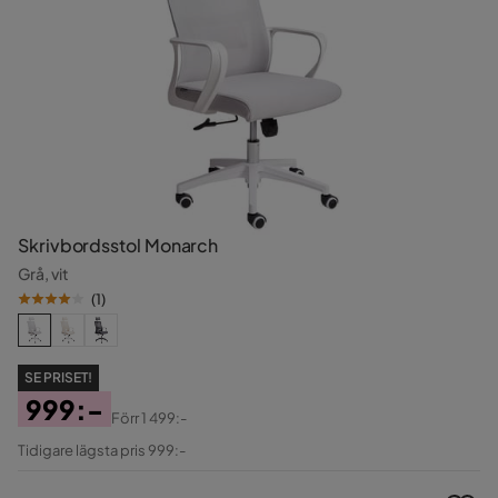
Skrivbordsstol Monarch
Grå, vit
(
1
)
SE PRISET!
999:-
Förr
1 499:-
Pris
Original
Tidigare lägsta pris 999:-
Pris