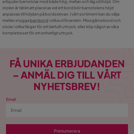
erbjuder barnstolar med både hög, mellan och låg sitthöjd. Om
stolen är tänkt att placeras vid ett bord bör barnstolens höjd
anpassas till höjden på bordsskivan. I vårt sortiment kan du välja
mellan snygga
barnbord
i olika utföranden. Mixa gärna bord och
stolar i olika färger för ett lekfullt uttryck, eller köp något av våra
kompletta set för ett enhetligt uttryck.
FÅ UNIKA ERBJUDANDEN
– ANMÄL DIG TILL VÅRT
NYHETSBREV!
Email
Prenumerera