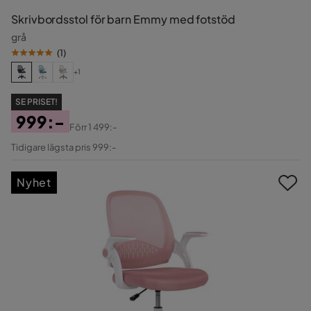
Skrivbordsstol för barn Emmy med fotstöd
grå
(
1
)
+1
SE PRISET!
999:-
Förr
1 499:-
Pris
Original
Tidigare lägsta pris 999:-
Pris
Nyhet