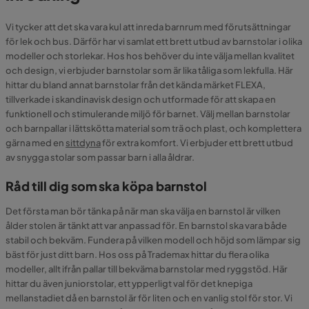
Vi tycker att det ska vara kul att inreda barnrum med förutsättningar
för lek och bus. Därför har vi samlat ett brett utbud av barnstolar i olika
modeller och storlekar. Hos hos behöver du inte välja mellan kvalitet
och design, vi erbjuder barnstolar som är lika tåliga som lekfulla. Här
hittar du bland annat barnstolar från det kända märket FLEXA,
tillverkade i skandinavisk design och utformade för att skapa en
funktionell och stimulerande miljö för barnet. Välj mellan barnstolar
och barnpallar i lättskötta material som trä och plast, och komplettera
gärna med en
sittdyna
för extra komfort. Vi erbjuder ett brett utbud
av snygga stolar som passar barn i alla åldrar.
Råd till dig som ska köpa barnstol
Det första man bör tänka på när man ska välja en barnstol är vilken
ålder stolen är tänkt att var anpassad för. En barnstol ska vara både
stabil och bekväm. Fundera på vilken modell och höjd som lämpar sig
bäst för just ditt barn. Hos oss på Trademax hittar du flera olika
modeller, allt ifrån pallar till bekväma barnstolar med ryggstöd. Här
hittar du även juniorstolar, ett ypperligt val för det knepiga
mellanstadiet då en barnstol är för liten och en vanlig stol för stor. Vi