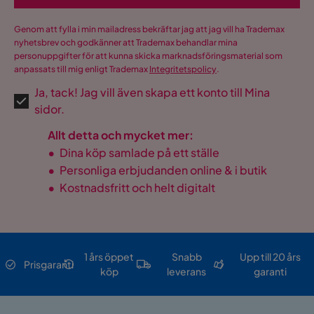
Genom att fylla i min mailadress bekräftar jag att jag vill ha Trademax
nyhetsbrev och godkänner att Trademax behandlar mina
personuppgifter för att kunna skicka marknadsföringsmaterial som
anpassats till mig enligt Trademax
Integritetspolicy
.
Ja, tack! Jag vill även skapa ett konto till Mina
sidor.
Allt detta och mycket mer:
•
Dina köp samlade på ett ställe
•
Personliga erbjudanden online & i butik
•
Kostnadsfritt och helt digitalt
1 års öppet
Snabb
Upp till 20 års
Prisgaranti
köp
leverans
garanti