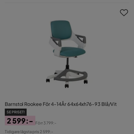
Pris
Barnstol Rookee För 4-14År 64x64xh76-93 Blå/Vit
SE PRISET!
2 599:-
Förr
3 799:-
Pris
Original
Tidigare lägsta pris 2 599:-