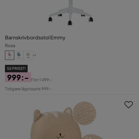
Barnskrivbordsstol Emmy
Rosa
+1
SE PRISET!
999:-
Förr
1 499:-
Pris
Original
Tidigare lägsta pris 999:-
Pris