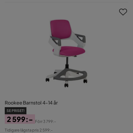
Pris
Rookee Barnstol 4-14 år
SE PRISET!
2 599:-
Förr
3 799:-
Pris
Original
Tidigare lägsta pris 2 599:-