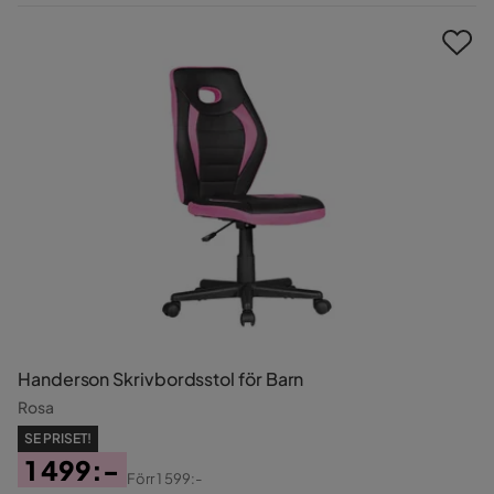
Pris
Handerson Skrivbordsstol för Barn
Rosa
SE PRISET!
1 499:-
Förr
1 599:-