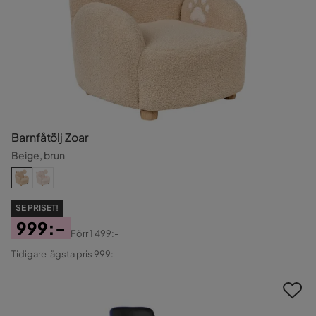
Barnfåtölj Zoar
Beige, brun
SE PRISET!
999:-
Förr
1 499:-
Pris
Original
Tidigare lägsta pris 999:-
Pris