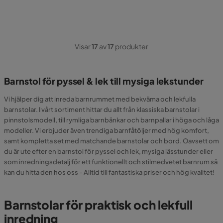
Visar
17
av
17
produkter
Barnstol för pyssel & lek till mysiga lekstunder
Vi hjälper dig att inreda barnrummet med bekväma och lekfulla
barnstolar. I vårt sortiment hittar du allt från klassiska barnstolar i
pinnstolsmodell, till rymliga barnbänkar och barnpallar i höga och låga
modeller. Vi erbjuder även trendiga barnfåtöljer med hög komfort,
samt kompletta set med matchande barnstolar och bord. Oavsett om
du är ute efter en barnstol för pyssel och lek, mysiga lässtunder eller
som inredningsdetalj för ett funktionellt och stilmedvetet barnrum så
kan du hitta den hos oss - Alltid till fantastiska priser och hög kvalitet!
Barnstolar för praktisk och lekfull
inredning