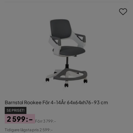
Pris
Barnstol Rookee För 4-14År 64x64xh76-93 cm
SE PRISET!
2 599:-
Förr
3 799:-
Pris
Original
Tidigare lägsta pris 2 599:-