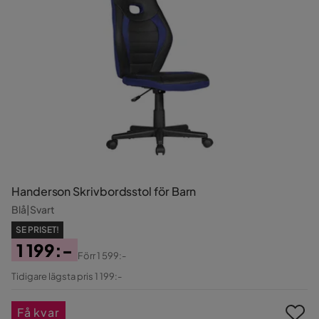
Handerson Skrivbordsstol för Barn
Blå|Svart
SE PRISET!
1 199:-
Förr
1 599:-
Pris
Original
Tidigare lägsta pris 1 199:-
Pris
Få kvar