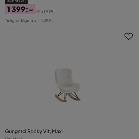
SE PRISET!
1 399:-
Förr
1 999:-
Pris
Original
Tidigare lägsta pris 1 399:-
Pris
Gungstol Rocky Vit, Maxi
Vit, Maxi