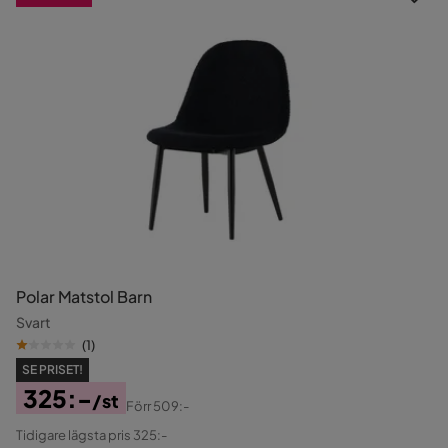
Polar Matstol Barn
Svart
(
1
)
SE PRISET!
325:-
/st
Förr
509:-
Pris
Original
Tidigare lägsta pris 325:-