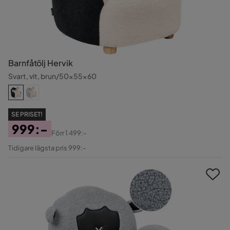
Barnfåtölj Hervik
Svart, vit, brun/50x55x60
SE PRISET!
999:-
Förr
1 499:-
Pris
Original
Tidigare lägsta pris 999:-
Pris