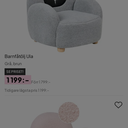
Barnfåtölj Ula
Grå, brun
SE PRISET!
1 199:-
Förr
1 799:-
Pris
Original
Tidigare lägsta pris 1 199:-
Pris