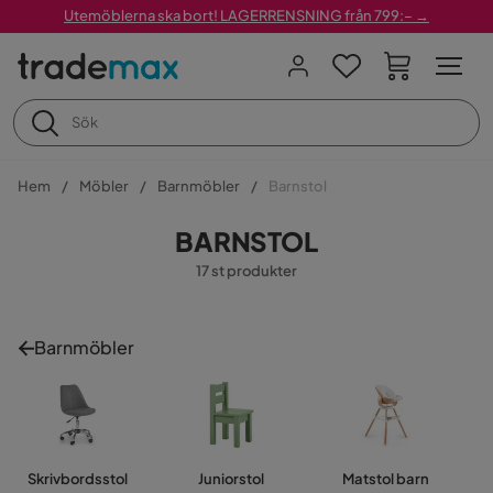
Utemöblerna ska bort! LAGERRENSNING från 799:– →
Hem
Möbler
Barnmöbler
Barnstol
BARNSTOL
17 st produkter
Barnmöbler
Skrivbordsstol
Juniorstol
Matstol barn