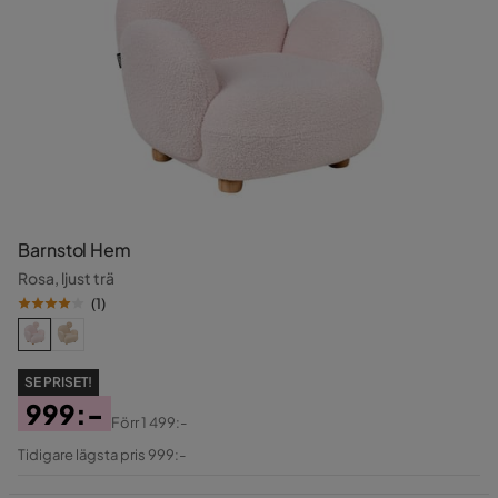
Barnstol Hem
Rosa, ljust trä
(
1
)
SE PRISET!
999:-
Förr
1 499:-
Pris
Original
Tidigare lägsta pris 999:-
Pris