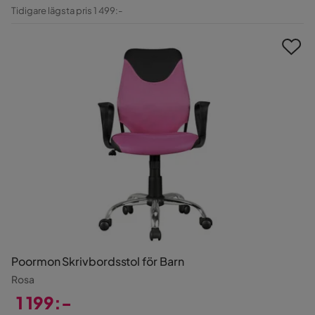
Pris
Original
Tidigare lägsta pris 1 499:-
Pris
Poormon Skrivbordsstol för Barn
Rosa
1 199:-