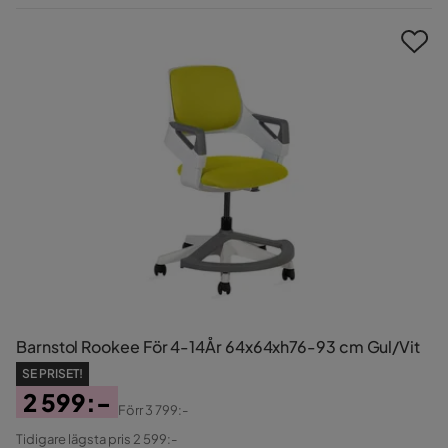
Pris
Barnstol Rookee För 4-14År 64x64xh76-93 cm Gul/Vit
SE PRISET!
2 599:-
Förr
3 799:-
Pris
Original
Tidigare lägsta pris 2 599:-