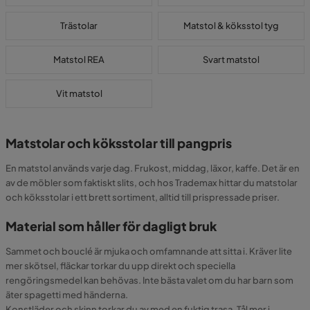
Trästolar
Matstol & köksstol tyg
Matstol REA
Svart matstol
Vit matstol
Matstolar och köksstolar till pangpris
En matstol används varje dag. Frukost, middag, läxor, kaffe. Det är en
av de möbler som faktiskt slits, och hos Trademax hittar du matstolar
och köksstolar i ett brett sortiment, alltid till prispressade priser.
Material som håller för dagligt bruk
Sammet och bouclé är mjuka och omfamnande att sitta i. Kräver lite
mer skötsel, fläckar torkar du upp direkt och speciella
rengöringsmedel kan behövas. Inte bästa valet om du har barn som
äter spagetti med händerna.
Konstläder och skinn torkar du av med en fuktig trasa. Tål mer i