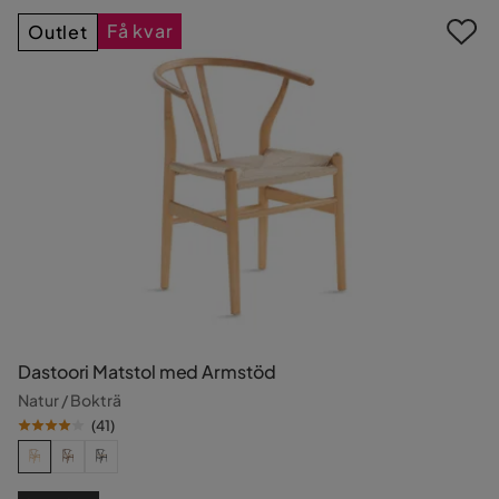
Få kvar
Outlet
Dastoori Matstol med Armstöd
Natur / Bokträ
(
41
)