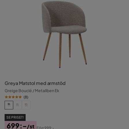
Greya Matstol med armstöd
Greige Bouclé / Metallben Ek
(
8
)
SE PRISET!
699:-
/st
Förr
999:-