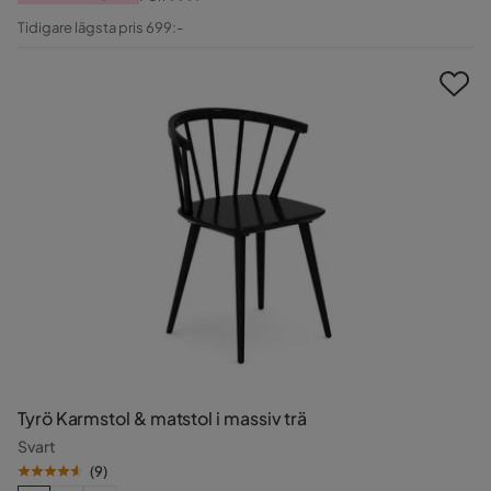
Pris
Original
Tidigare lägsta pris 699:-
Pris
Tyrö Karmstol & matstol i massiv trä
Svart
(
9
)