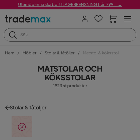
Utemöblerna ska bort! LAGERRENSNING från 799:– →
Hem
Möbler
Stolar & fåtöljer
Matstol & köksstol
MATSTOLAR OCH
KÖKSSTOLAR
1923 st produkter
Stolar & fåtöljer