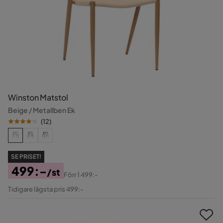
Winston Matstol
Beige / Metallben Ek
(
12
)
SE PRISET!
499:-
/st
Förr
1 499:-
Pris
Original
Tidigare lägsta pris 499:-
Pris