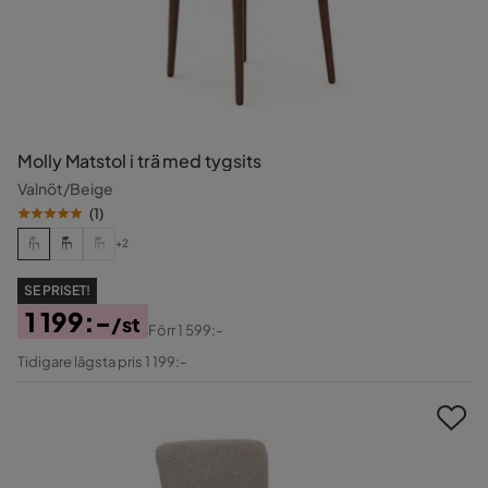
Molly Matstol i trä med tygsits
Valnöt/Beige
(
1
)
+2
SE PRISET!
1 199:-
/st
Förr
1 599:-
Pris
Original
Tidigare lägsta pris 1 199:-
Pris