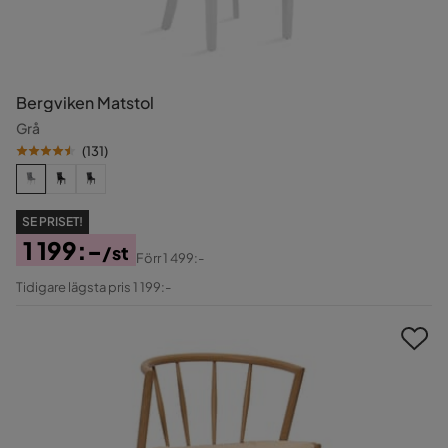
Bergviken Matstol
Grå
(
131
)
SE PRISET!
1 199:-
/st
Förr
1 499:-
Pris
Original
Tidigare lägsta pris 1 199:-
Pris