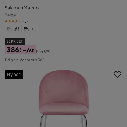
Salaman Matstol
Beige
(
5
)
+1
SE PRISET!
386:-
/st
Förr
599:-
Pris
Original
Tidigare lägsta pris 386:-
Pris
Nyhet