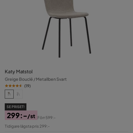
Katy Matstol
Greige Bouclé / Metallben Svart
(
19
)
SE PRISET!
299:-
/st
Förr
599:-
Pris
Original
Tidigare lägsta pris 299:-
Pris