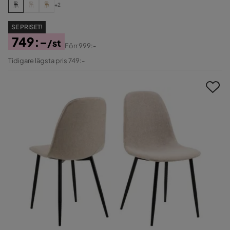
+2
SE PRISET!
749:-
/st
Förr
999:-
Pris
Original
Tidigare lägsta pris 749:-
Pris