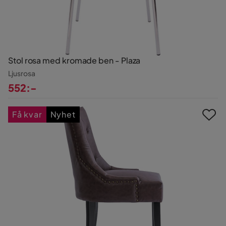
Stol rosa med kromade ben - Plaza
Ljusrosa
552:-
Pris
Få kvar
Nyhet