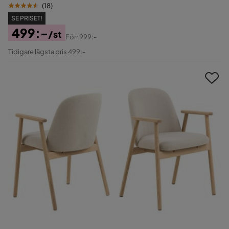
(
18
)
SE PRISET!
499:-
/st
Förr
999:-
Pris
Original
Tidigare lägsta pris 499:-
Pris