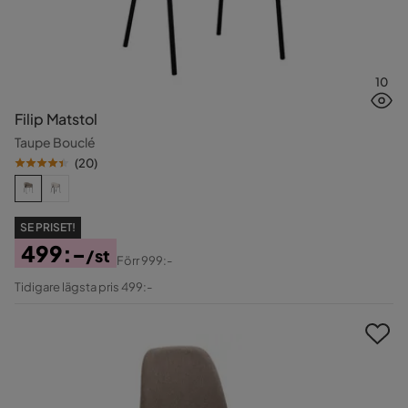
10
Filip Matstol
Taupe Bouclé
(
20
)
SE PRISET!
499:-
/st
Förr
999:-
Pris
Original
Tidigare lägsta pris 499:-
Pris