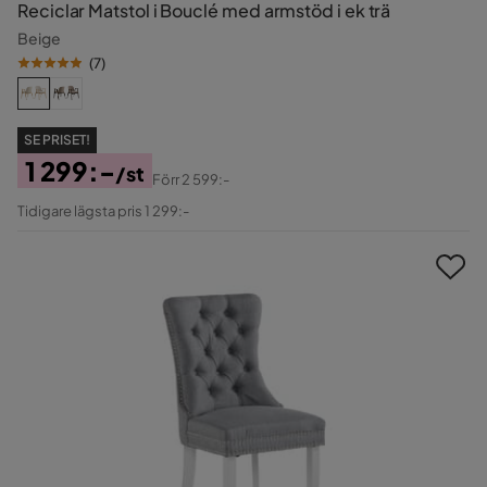
Reciclar Matstol i Bouclé med armstöd i ek trä
Beige
(
7
)
SE PRISET!
1 299:-
/st
Förr
2 599:-
Pris
Original
Tidigare lägsta pris 1 299:-
Pris