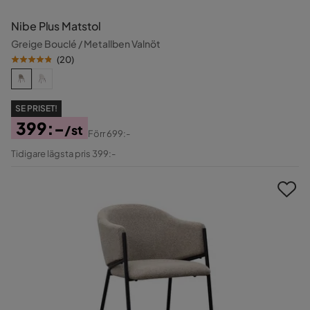
Nibe Plus Matstol
Greige Bouclé / Metallben Valnöt
(
20
)
SE PRISET!
399:-
/st
Förr
699:-
Pris
Original
Tidigare lägsta pris 399:-
Pris