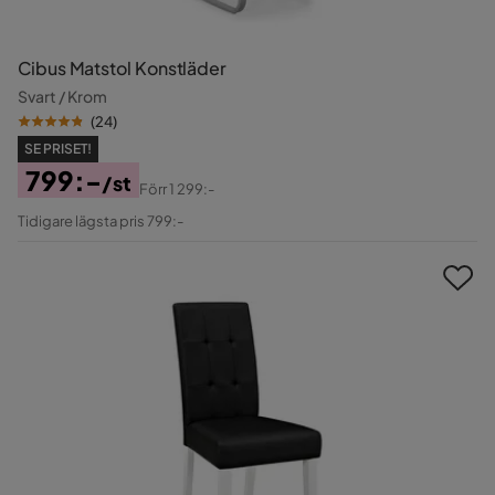
Cibus Matstol Konstläder
Svart / Krom
(
24
)
SE PRISET!
799:-
/st
Förr
1 299:-
Pris
Original
Tidigare lägsta pris 799:-
Pris