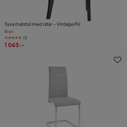
Tuva matstol med nitar - Vintage PU
Brun
(
1
)
1 063:-
Pris