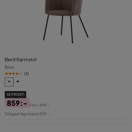
Berit Karmstol
Brun
(
3
)
SE PRISET!
859:-
Förr
1 499:-
Pris
Original
Tidigare lägsta pris 859:-
Pris