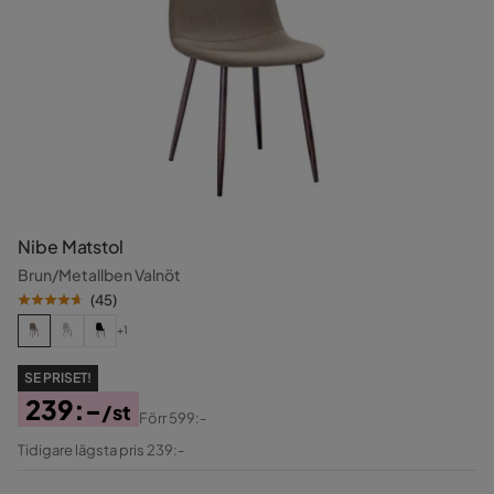
Nibe Matstol
Brun/Metallben Valnöt
(
45
)
+1
SE PRISET!
239:-
/st
Förr
599:-
Pris
Original
Tidigare lägsta pris 239:-
Pris