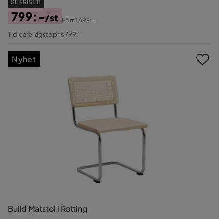
SE PRISET!
799:-
/st
Förr
1 699:-
Pris
Original
Tidigare lägsta pris 799:-
Pris
Nyhet
Build Matstol i Rotting