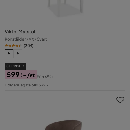
Viktor Matstol
Konstläder / Vit / Svart
(
204
)
SE PRISET!
599:-
/st
Förr
699:-
Pris
Original
Tidigare lägsta pris 599:-
Pris