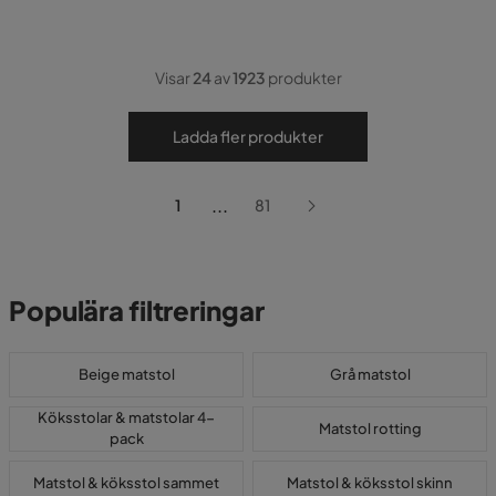
Visar
24
av
1923
produkter
Ladda fler produkter
...
1
81
Populära filtreringar
Beige matstol
Grå matstol
Köksstolar & matstolar 4-
Matstol rotting
pack
Matstol & köksstol sammet
Matstol & köksstol skinn