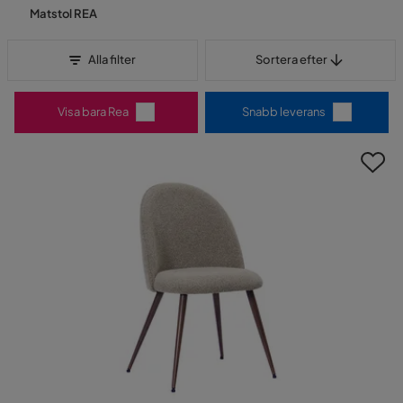
Matstol REA
Sortera efter
Alla filter
Sortera efter
Visa bara Rea
Snabb leverans