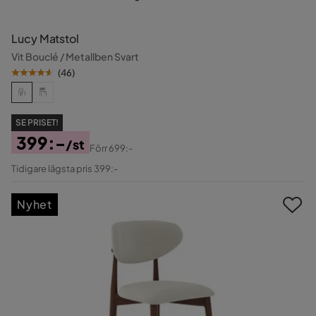
Lucy Matstol
Vit Bouclé / Metallben Svart
(
46
)
SE PRISET!
399:-
/st
Förr
699:-
Pris
Original
Tidigare lägsta pris 399:-
Pris
Nyhet