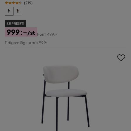
(
219
)
SE PRISET!
999:-
/st
Förr
1 499:-
Pris
Original
Tidigare lägsta pris 999:-
Pris