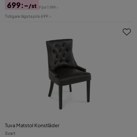
699:-
/st
Förr
1 199:-
Pris
Original
Tidigare lägsta pris 699:-
Pris
Tuva Matstol Konstläder
Svart