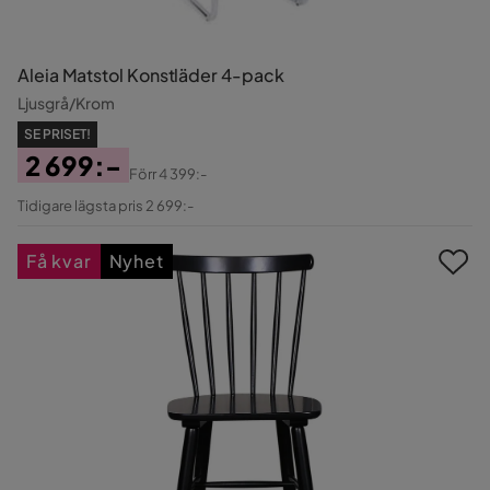
Aleia Matstol Konstläder 4-pack
Ljusgrå/Krom
SE PRISET!
2 699:-
Förr
4 399:-
Pris
Original
Tidigare lägsta pris 2 699:-
Pris
Få kvar
Nyhet