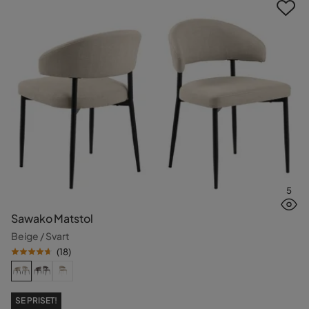
5
Sawako Matstol
Beige / Svart
(
18
)
SE PRISET!