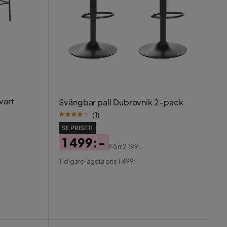
vart
Svängbar pall Dubrovnik 2-pack
(
1
)
SE PRISET!
1 499:-
Förr
2 199:-
Pris
Original
Tidigare lägsta pris 1 499:-
Pris