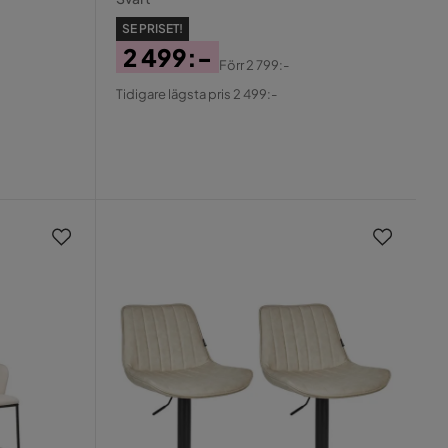
SE PRISET!
2 499:-
Förr
2 799:-
Pris
Original
Tidigare lägsta pris 2 499:-
Pris