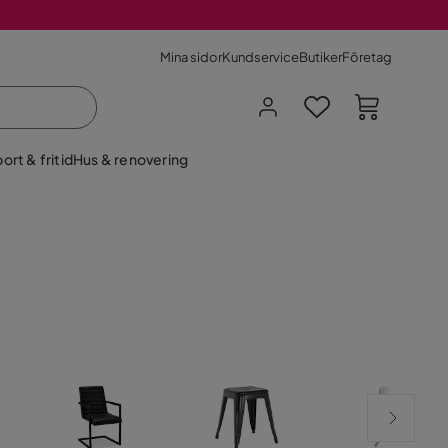
Mina sidor
Kundservice
Butiker
Företag
ort & fritid
Hus & renovering