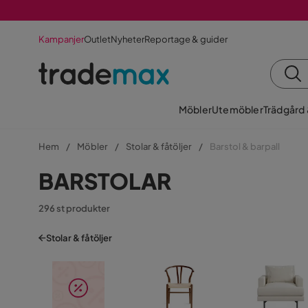
Kampanjer
Outlet
Nyheter
Reportage & guider
Möbler
Utemöbler
Trädgård
Hem
Möbler
Stolar & fåtöljer
Barstol & barpall
BARSTOLAR
296 st produkter
Stolar & fåtöljer