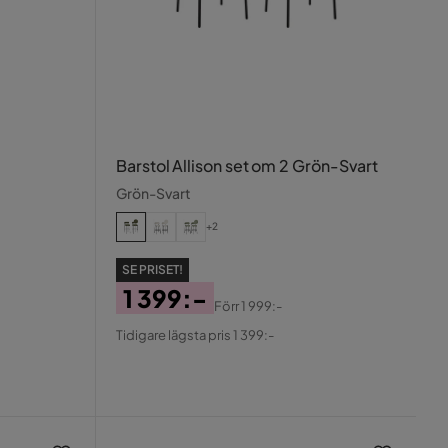
Barstol Allison set om 2 Grön-Svart
Grön-Svart
+2
SE PRISET!
1 399:-
Förr
1 999:-
Pris
Original
Tidigare lägsta pris 1 399:-
Pris