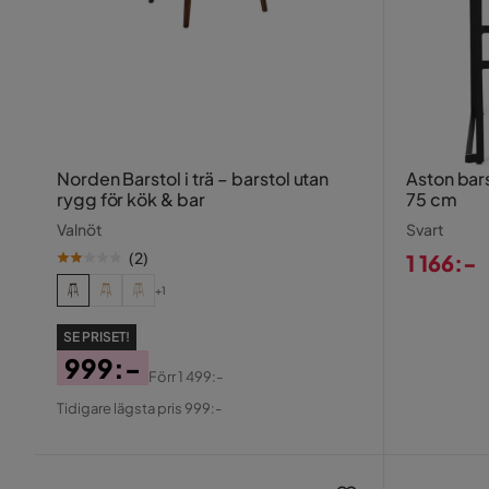
Norden Barstol i trä – barstol utan
Aston bar
rygg för kök & bar
75 cm
Valnöt
Svart
(
2
)
1 166:-
Pris
+1
SE PRISET!
999:-
Förr
1 499:-
Pris
Original
Tidigare lägsta pris 999:-
Pris