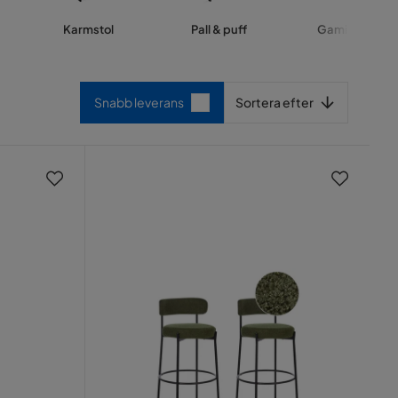
Karmstol
Pall & puff
Gamingstol
Sortera efter
Snabb leverans
Sortera efter