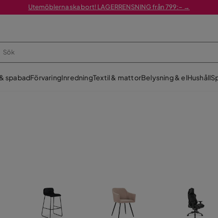
Utemöblerna ska bort! LAGERRENSNING från 799:– →
 & spabad
Förvaring
Inredning
Textil & mattor
Belysning & el
Hushåll
Sp