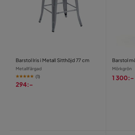
Barstol Iris i Metall Sitthöjd 77 cm
Barstol m
Metallfärgad
Mörkgrön
(
1
)
1 300:-
294:-
Pris
Pris