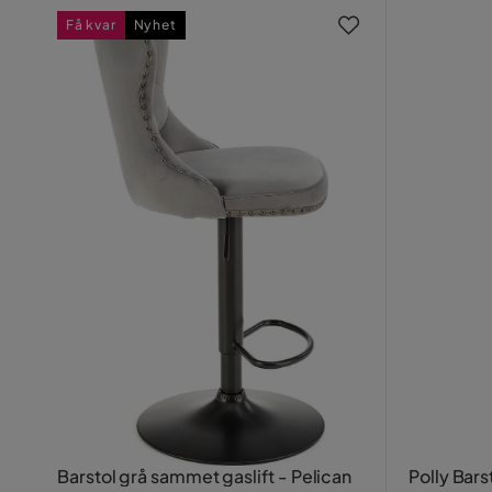
Få kvar
Nyhet
Barstol grå sammet gaslift - Pelican
Polly Bars