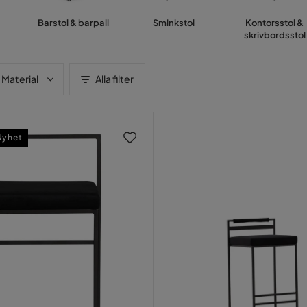
Barstol & barpall
Sminkstol
Kontorsstol &
skrivbordsstol
Material
Alla filter
Nyhet