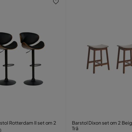
stol Rotterdam II set om 2
Barstol Dixon set om 2 Be
Trä
)