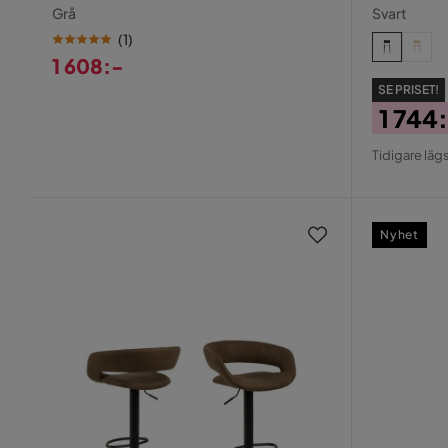
Grå
Svart
(
1
)
1 608:-
Pris
SE PRISET!
1 744
Pris
Origin
Tidigare lägs
Pris
Nyhet