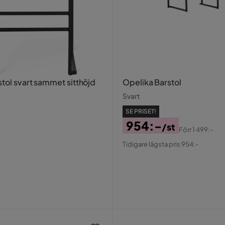
stol svart sammet sitthöjd
Opelika Barstol
Svart
SE PRISET!
954:-
/st
Förr
1 499:-
Pris
Original
Tidigare lägsta pris 954:-
Pris