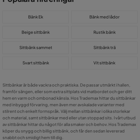
Bänk Ek
Bänk med lådor
Beige sittbänk
Rustik bänk
Sittbänk sammet
Sittbänk trä
Svart sittbänk
Vit sittbänk
Sittbänkar är både vackra och praktiska. De passar utmärkt i hallen,
framför sängen, eller som extra sittplats vid matbordet och ger ditt
hem en varm och ombonad känsla. Hos Trademax hittar du sittbänkar
med inbyggd förvaring, men även mer avskalade varianter med
stilrent och enkelt formspråk. Välj mellan sittbänkar i olika storlekar
och material, samt sittbänkar med eller utan stoppad sits. I vårt utbud
av sittbänkar hittar du något för alla smaker och behov. Hos Trademax
köper du snygg och billig sittbänk, och får den sedan levererad
snabbt och smidigt hem till dig.