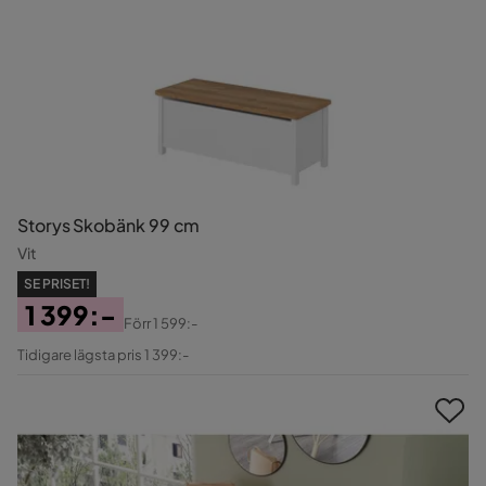
Storys Skobänk 99 cm
Vit
SE PRISET!
1 399:-
Förr
1 599:-
Pris
Original
Tidigare lägsta pris 1 399:-
Pris