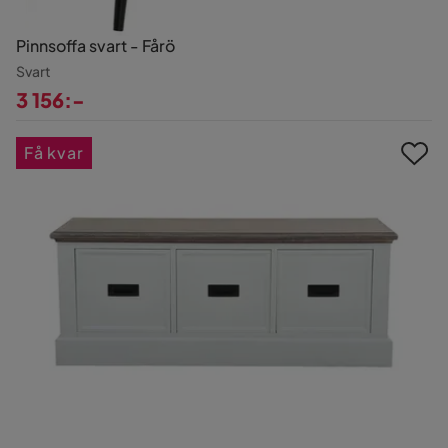
Pinnsoffa svart - Fårö
Svart
3 156:-
Pris
Få kvar