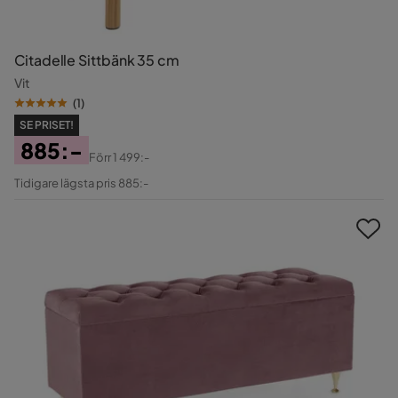
Citadelle Sittbänk 35 cm
Vit
(
1
)
SE PRISET!
885:-
Förr
1 499:-
Pris
Original
Tidigare lägsta pris 885:-
Pris