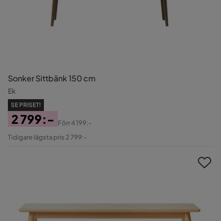
Sonker Sittbänk 150 cm
Ek
SE PRISET!
2 799:-
Förr
4 199:-
Pris
Original
Tidigare lägsta pris 2 799:-
Pris