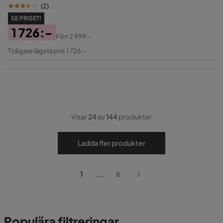
(
2
)
SE PRISET!
1 726:-
Förr
2 999:-
Pris
Original
Tidigare lägsta pris 1 726:-
Pris
Visar
24
av
144
produkter
Ladda fler produkter
...
1
6
Populära filtreringar