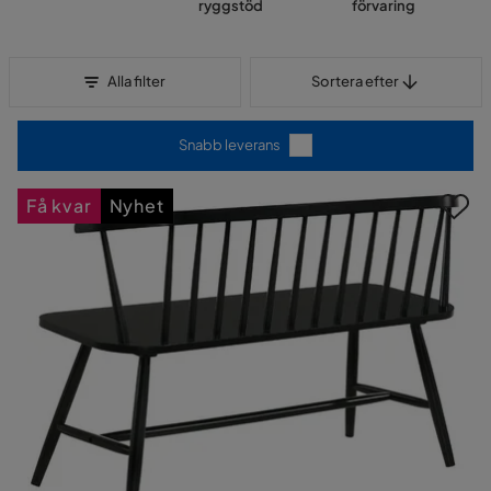
ryggstöd
förvaring
Sortera efter
Alla filter
Sortera efter
Snabb leverans
Få kvar
Nyhet