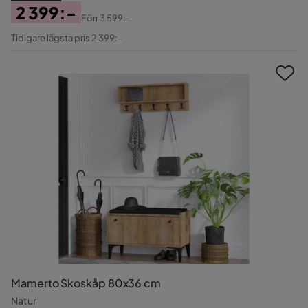
2 399:-
Förr
3 599:-
Pris
Original
Tidigare lägsta pris 2 399:-
Pris
Mamerto Skoskåp 80x36 cm
Natur