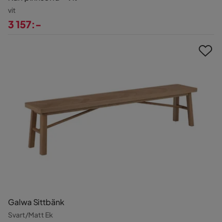
vit
3 157:-
Pris
Galwa Sittbänk
Svart/Matt Ek