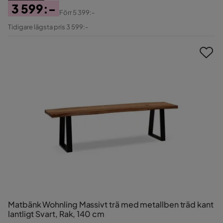
3 599:-
Förr
5 399:-
Pris
Original
Tidigare lägsta pris 3 599:-
Pris
Matbänk Wohnling Massivt trä med metallben träd kant
lantligt Svart, Rak, 140 cm