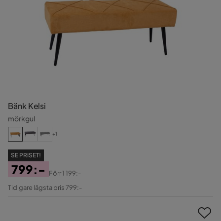
Bänk Kelsi
mörkgul
+1
SE PRISET!
799:-
Förr
1 199:-
Pris
Original
Tidigare lägsta pris 799:-
Pris