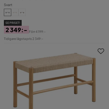
Svart
SE PRISET!
2 349:-
Förr
4 199:-
Pris
Original
Tidigare lägsta pris 2 349:-
Pris