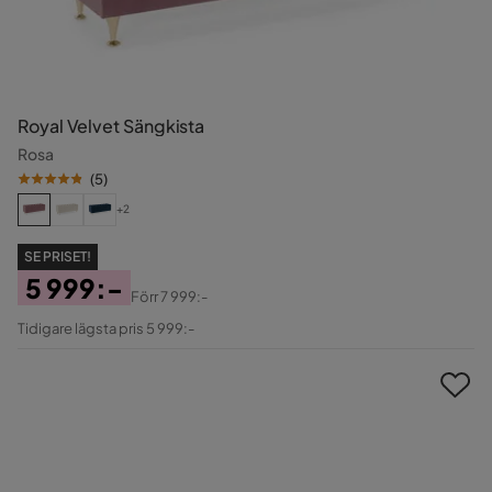
Royal Velvet Sängkista
Rosa
(
5
)
+2
SE PRISET!
5 999:-
Förr
7 999:-
Pris
Original
Tidigare lägsta pris 5 999:-
Pris