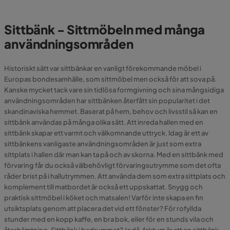
Sittbänk - Sittmöbeln med många
användningsområden
Historiskt sätt var sittbänkar en vanligt förekommande möbel i
Europas bondesamhälle, som sittmöbel men också för att sova på.
Kanske mycket tack vare sin tidlösa formgivning och sina mångsidiga
användningsområden har sittbänken återfått sin popularitet i det
skandinaviska hemmet. Baserat på hem, behov och livsstil så kan en
sittbänk användas på många olika sätt. Att inreda hallen
med en
sittbänk skapar ett varmt och välkomnande uttryck. Idag är ett av
sittbänkens vanligaste användningsområden är just som extra
sittplats i hallen där man kan ta på och av skorna. Med en sittbänk med
förvaring får du också välbehövligt förvaringsutrymme som det ofta
råder brist på i hallutrymmen. Att använda dem som extra sittplats och
komplement till matbordet är också ett uppskattat. Snygg och
praktisk sittmöbel i köket och matsalen! Varför inte skapa en fin
utsiktsplats genom att placera det vid ett fönster? För rofyllda
stunder med en kopp kaffe, en bra bok, eller för en stunds vila och
återhämtning. Sittbänk i badrummet? Jodå, faktum är att en sittbänk