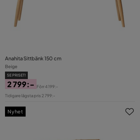
Anahita Sittbänk 150 cm
Beige
SE PRISET!
2 799:-
Förr
4 199:-
Pris
Original
Tidigare lägsta pris 2 799:-
Pris
Nyhet