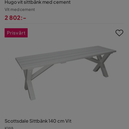
Hugo vit sittbänk med cement
Vit med cement
2 802:-
Pris
Prisvärt
Scottsdale Sittbänk 140 cm Vit
KWA