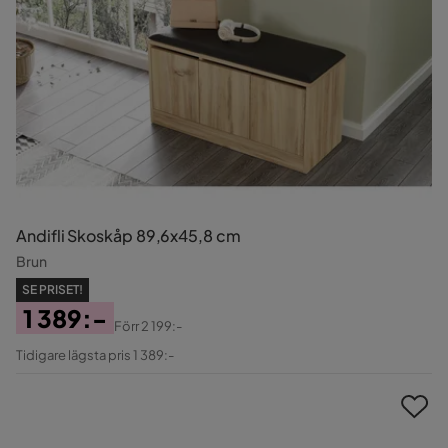
Andifli Skoskåp 89,6x45,8 cm
Brun
SE PRISET!
1 389:-
Förr
2 199:-
Pris
Original
Tidigare lägsta pris 1 389:-
Pris