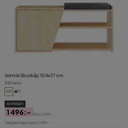
Jektvik Skoskåp 104x37 cm
Trä/natur
SE PRISET!
1 496:-
Förr
2 599:-
Pris
Original
Tidigare lägsta pris 1 496:-
Pris