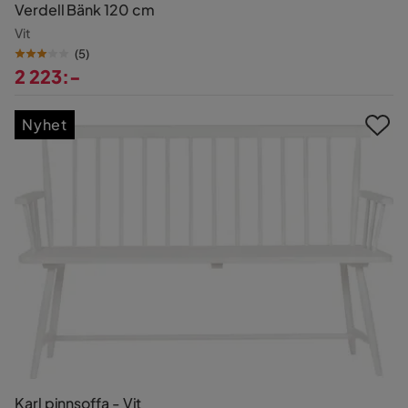
Verdell Bänk 120 cm
Vit
(
5
)
2 223:-
Pris
Nyhet
Karl pinnsoffa - Vit