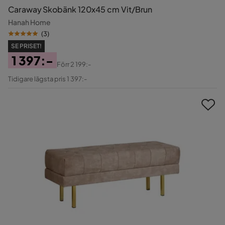
Caraway Skobänk 120x45 cm Vit/Brun
Hanah Home
(
3
)
SE PRISET!
1 397:-
Förr
2 199:-
Pris
Original
Tidigare lägsta pris 1 397:-
Pris