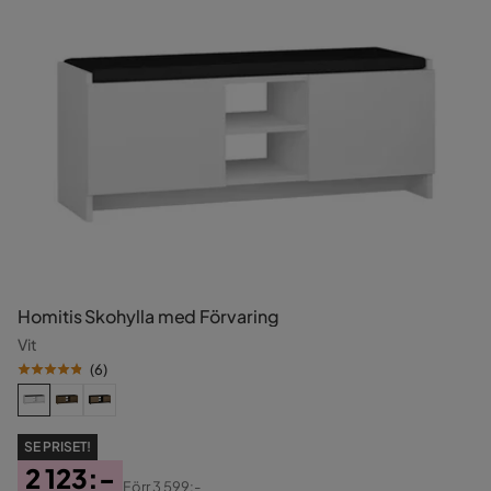
Homitis Skohylla med Förvaring
Vit
(
6
)
SE PRISET!
2 123:-
Förr
3 599:-