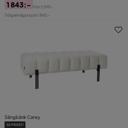
1 843:-
Förr
2 599:-
Pris
Original
Tidigare lägsta pris 1 843:-
Pris
Sängbänk Carey
SE PRISET!