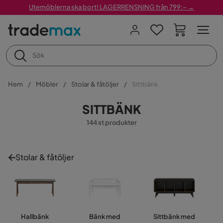
Utemöblerna ska bort! LAGERRENSNING från 799:– →
Hem
Möbler
Stolar & fåtöljer
Sittbänk
SITTBÄNK
144 st produkter
Stolar & fåtöljer
Hallbänk
Bänk med
Sittbänk med