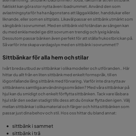
faktiskt kan göra stor nytta även i badrummet. Använd den som
avlastningsyta för ha ha någonstans att lägga kläder, handdukar eller
liknande, eller som en sittplats. Likaväl passar en sittbänk utmärkt som
sängbänk i sovrummet. Med en sittbänk vid fotändan av sängen kan
du med enkla medel ge ditt sovrum en trendig och lyxig känsla.
Dessutom passar bänken även perfekt för att ställa frukostbrickan på.
Så varför inte skapa vardagslyx med en sittbänk i sovrummet!?
Sittbänkar för alla hem och stilar
I vårt breda utbud av sittbänkar i olika modeller och utföranden.. Här
hittar du allt från en liten sittbänk med enkelt formspråk, till en
iögonfallande lång sittbänk med förvaring. Varför inte dra nytta av
sittbänkens samtliga användningsområden? Med våra sittbänkar på
hjul kan du smidigt och enkelt förflytta sittbänken. Tack vare låsbara
hjul står den sedan stadigt tills dess att du önskar flytta den igen. Välj
mellan sittbänkar i olika material och färger och hitta sittbänken som
passar just dina behov och stil. Hos oss hittar du bland annat:
sittbänk i sammet
sittbänk i trä