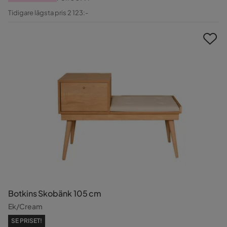
Pris
Original
Tidigare lägsta pris 2 123:-
Pris
Botkins Skobänk 105 cm
Ek/Cream
SE PRISET!