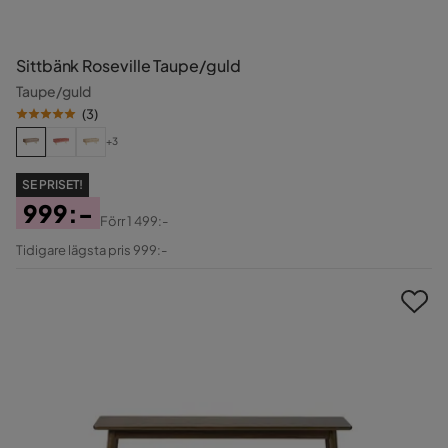
Sittbänk Roseville Taupe/guld
Taupe/guld
(
3
)
+3
SE PRISET!
999:-
Förr
1 499:-
Pris
Original
Tidigare lägsta pris 999:-
Pris