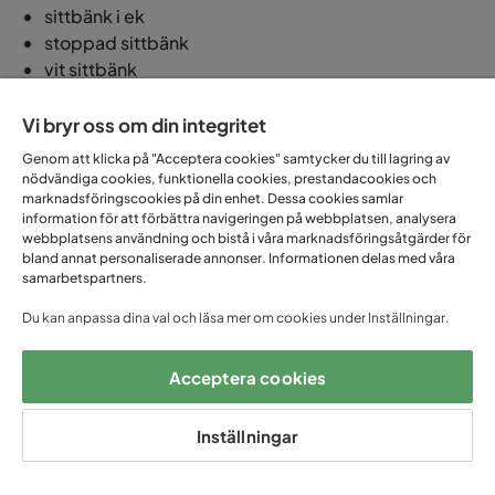
sittbänk i ek
stoppad sittbänk
vit sittbänk
svart sittbänk
Vi bryr oss om din integritet
Kankse vill du inreda lantligt och romantiskt, eller stilrent och
Genom att klicka på "Acceptera cookies" samtycker du till lagring av
modernt? Oavsett så hittar du sittbänkar i en mängd olika stilar hos
nödvändiga cookies, funktionella cookies, prestandacookies och
Trademax.
marknadsföringscookies på din enhet. Dessa cookies samlar
information för att förbättra navigeringen på webbplatsen, analysera
Att tänka på när du ska köpa en sittbänk
webbplatsens användning och bistå i våra marknadsföringsåtgärder för
bland annat personaliserade annonser. Informationen delas med våra
Med stor variation och mängder av sittbänkar i olika modeller så kan
samarbetspartners.
det vara svårt att veta vilken sittbänk som passar dig bäst. Nedan har vi
listat några saker som kan vara bra att ta ställning till vid ditt val av
Du kan anpassa dina val och läsa mer om cookies under Inställningar.
sittbänk.
Acceptera cookies
Användningsområde
- Beroende på vad sittbänken
är avsedd att användas till så lämpar sig en del
Inställningar
sittbänkar bättre än andra. Ska du ha den ståendes
på en plats där den kommer att användas dagligen,
exempelvis i hallen, så bör du välja en slitstark