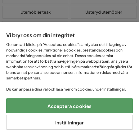
Utemöbler teak
Usteryd utemöbler
Utemöbler aluminium
Utemöbler bambu
Vi bryr oss om din integritet
Utemöbler beige
Utemöbler betong
Genom att klicka på "Acceptera cookies" samtycker du till lagring av
nödvändiga cookies, funktionella cookies, prestandacookies och
marknadsföringscookies på din enhet. Dessa cookies samlar
Utemöbler grå
Utemöbler metall
information för att förbättra navigeringen på webbplatsen, analysera
webbplatsens användning och bistå i våra marknadsföringsåtgärder för
bland annat personaliserade annonser. Informationen delas med våra
Utemöbler plast
Utemöbler REA
samarbetspartners.
Utemöbler stål
Utemöbler trä
Du kan anpassa dina val och läsa mer om cookies under Inställningar.
Utemöbler underhållsfria
Vita utemöbler
Acceptera cookies
Inställningar
Stort sortiment av utemöbler, altanmöbler &
trädgårdsmöbler