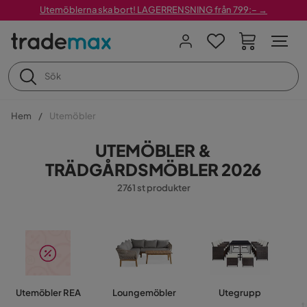
Utemöblerna ska bort! LAGERRENSNING från 799:– →
Hem
Utemöbler
UTEMÖBLER &
TRÄDGÅRDSMÖBLER 2026
2761 st produkter
Utemöbler REA
Loungemöbler
Utegrupp
t