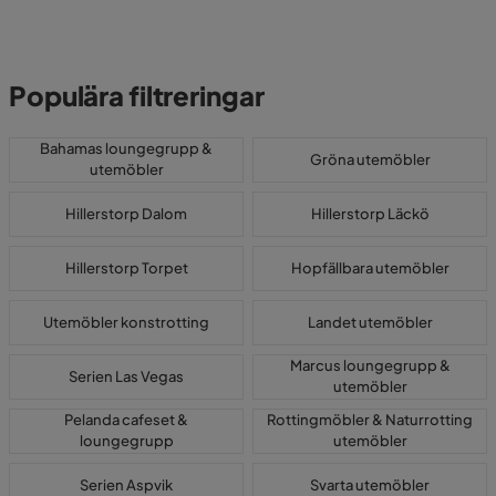
Populära filtreringar
Bahamas loungegrupp &
Gröna utemöbler
utemöbler
Hillerstorp Dalom
Hillerstorp Läckö
Hillerstorp Torpet
Hopfällbara utemöbler
Utemöbler konstrotting
Landet utemöbler
Marcus loungegrupp &
Serien Las Vegas
utemöbler
Pelanda cafeset &
Rottingmöbler & Naturrotting
loungegrupp
utemöbler
Serien Aspvik
Svarta utemöbler