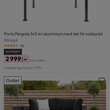
Porto Pergola 3x3 m i aluminium med tak för solskydd
Mörkgrå
(
4
)
SE PRISET!
2 999:-
Förr
5 999:-
Pris
Original
Tidigare lägsta pris 2 999:-
Pris
Outlet