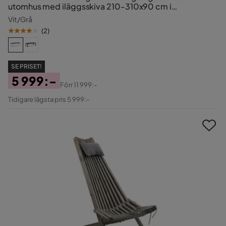
utomhus med iläggsskiva 210-310x90 cm i
aluminium/plast
Vit/Grå
(
2
)
SE PRISET!
5 999:-
Förr
11 999:-
Pris
Original
Tidigare lägsta pris 5 999:-
Pris