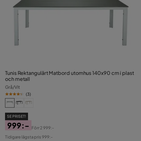
Tunis Rektangulärt Matbord utomhus 140x90 cm i plast
och metall
Grå/Vit
(
3
)
SE PRISET!
999:-
Förr
2 999:-
Pris
Original
Tidigare lägsta pris 999:-