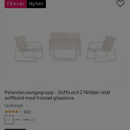
Få kvar
Nyhet
Pelanda Loungegrupp - Soffa och 2 fåtöljer i stål
soffbord med frostad glasskiva
Ljusbeige
(
52
)
+2