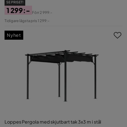
SE PRISET!
1 299:-
Förr
2 999:-
Pris
Original
Tidigare lägsta pris 1 299:-
Pris
Nyhet
Loppes Pergola med skjutbart tak 3x3 m i stål