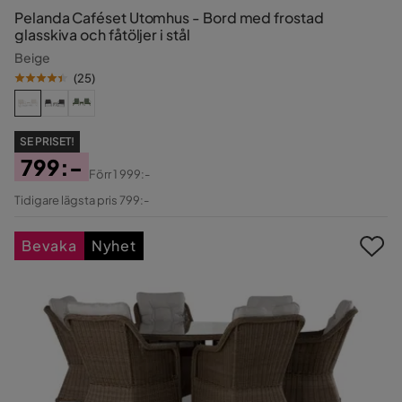
Pelanda Caféset Utomhus - Bord med frostad
glasskiva och fåtöljer i stål
Beige
(
25
)
SE PRISET!
799:-
Förr
1 999:-
Pris
Original
Tidigare lägsta pris 799:-
Pris
Bevaka
Nyhet