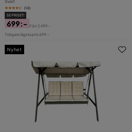
Svart
(
14
)
SE PRISET!
699:-
Förr
3 499:-
Pris
Original
Tidigare lägsta pris 699:-
Pris
Nyhet