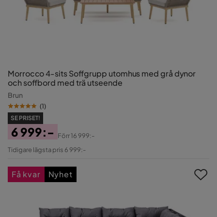
Morrocco 4-sits Soffgrupp utomhus med grå dynor
och soffbord med trä utseende
Brun
(
1
)
SE PRISET!
6 999:-
Förr
16 999:-
Pris
Original
Tidigare lägsta pris 6 999:-
Pris
Få kvar
Nyhet