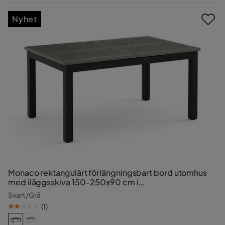
Pris
Nyhet
Monaco rektangulärt förlängningsbart bord utomhus
med iläggsskiva 150-250x90 cm i
aluminium/metall/plast
Svart/Grå
(
1
)