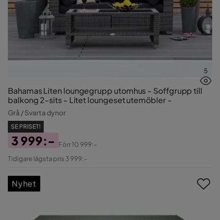
5
Bahamas Liten loungegrupp utomhus - Soffgrupp till
balkong 2-sits - Litet loungeset utemöbler -
Grå / Svarta dynor
SE PRISET!
3 999:-
Förr
10 999:-
Pris
Original
Tidigare lägsta pris 3 999:-
Pris
Nyhet