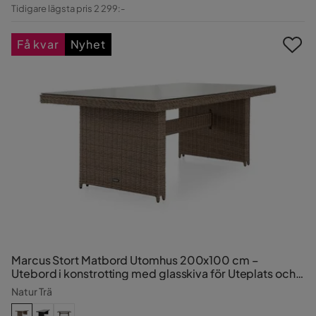
Pris
Original
Tidigare lägsta pris 2 299:-
Pris
Få kvar
Nyhet
Marcus Stort Matbord Utomhus 200x100 cm –
Utebord i konstrotting med glasskiva för Uteplats och
Trädgård
Natur Trä