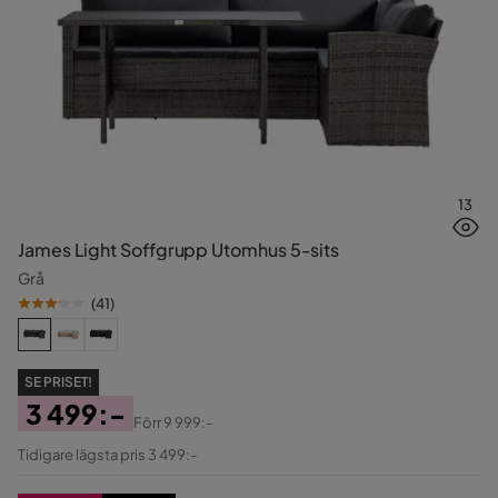
13
James Light Soffgrupp Utomhus 5-sits
Grå
(
41
)
SE PRISET!
3 499:-
Förr
9 999:-
Pris
Original
Tidigare lägsta pris 3 499:-
Pris