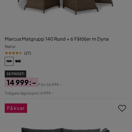
Marcus Matgrupp 140 Rund + 6 Fåtöljer m Dyna
Natur
(
27
)
SE PRISET!
14 999:-
Förr
26 999:-
Pris
Original
Tidigare lägsta pris 14 999:-
Pris
Få kvar