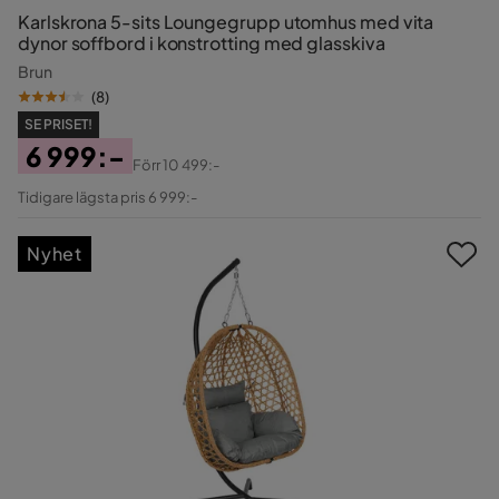
Karlskrona 5-sits Loungegrupp utomhus med vita
dynor soffbord i konstrotting med glasskiva
Brun
(
8
)
SE PRISET!
6 999:-
Förr
10 499:-
Pris
Original
Tidigare lägsta pris 6 999:-
Pris
Nyhet