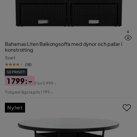
6
Bahamas Liten Balkongsoffa med dynor och pallar i
konstrotting
Svart
(
18
)
SE PRISET!
1 799:-
Förr
5 999:-
Pris
Original
Tidigare lägsta pris 1 799:-
Pris
Nyhet