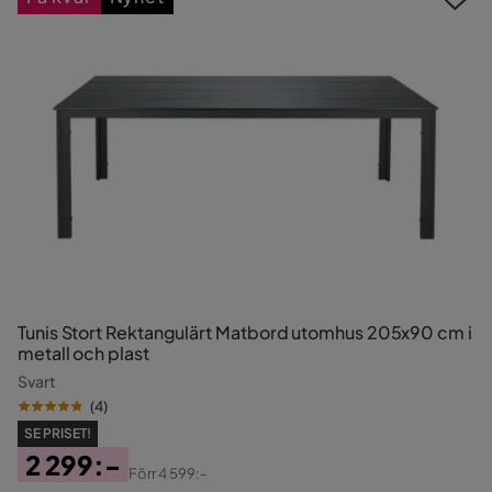
Tunis Stort Rektangulärt Matbord utomhus 205x90 cm i
metall och plast
Svart
(
4
)
SE PRISET!
2 299:-
Förr
4 599:-