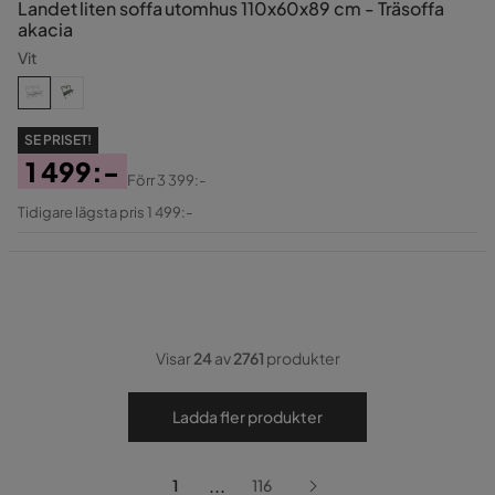
Landet liten soffa utomhus 110x60x89 cm - Träsoffa
akacia
Vit
SE PRISET!
1 499:-
Förr
3 399:-
Pris
Original
Tidigare lägsta pris 1 499:-
Pris
Visar
24
av
2761
produkter
Ladda fler produkter
...
1
116