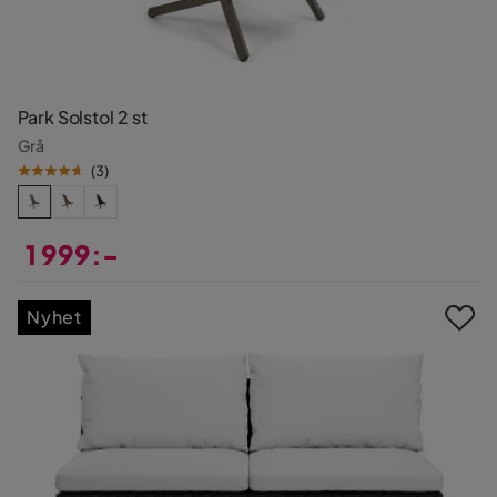
Park Solstol 2 st
Grå
(
3
)
1 999:-
Pris
Nyhet