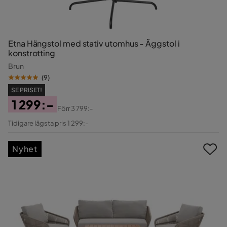
Etna Hängstol med stativ utomhus - Äggstol i
konstrotting
Brun
(
9
)
SE PRISET!
1 299:-
Förr
3 799:-
Pris
Original
Tidigare lägsta pris 1 299:-
Pris
Nyhet