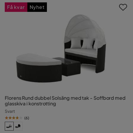
Få kvar
Nyhet
Florens Rund dubbel Solsäng med tak - Soffbord med
glasskiva i konstrotting
Svart
(
6
)