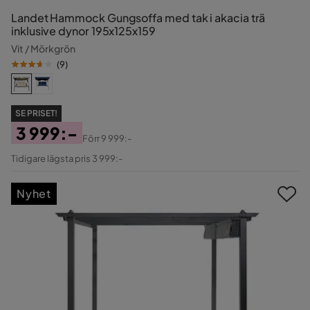
Landet Hammock Gungsoffa med tak i akacia trä
inklusive dynor 195x125x159
Vit / Mörkgrön
(
9
)
SE PRISET!
3 999:-
Förr
9 999:-
Pris
Original
Tidigare lägsta pris 3 999:-
Pris
Nyhet