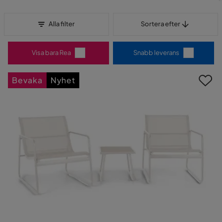
Sortera efter
Alla filter
Sortera efter
Visa bara Rea
Snabb leverans
Bevaka
Nyhet