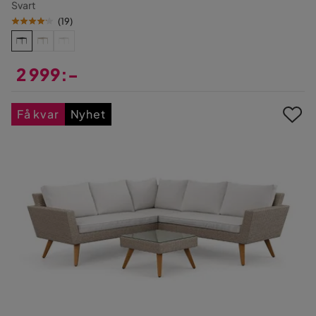
Svart
(
19
)
2 999:-
Pris
Få kvar
Nyhet