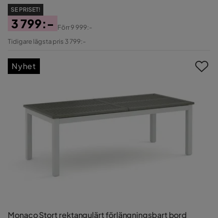
SE PRISET!
3 799:-
Förr
9 999:-
Pris
Original
Tidigare lägsta pris 3 799:-
Pris
Nyhet
Monaco Stort rektangulärt förlängningsbart bord