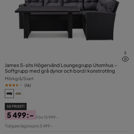
5
James 5-sits Högervänd Loungegrupp Utomhus –
Soffgrupp med grå dynor och bord i konstrotting
Mörkgrå/Svart
(
16
)
SE PRISET!
5 499:-
Förr
15 999:-
Pris
Original
Tidigare lägsta pris 5 499:-
Pris