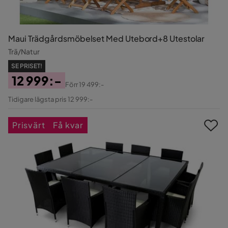
Maui Trädgårdsmöbelset Med Utebord+8 Utestolar
Trä/Natur
SE PRISET!
12 999:-
Förr
19 499:-
Pris
Original
Tidigare lägsta pris 12 999:-
Pris
Prisvärt
Få kvar