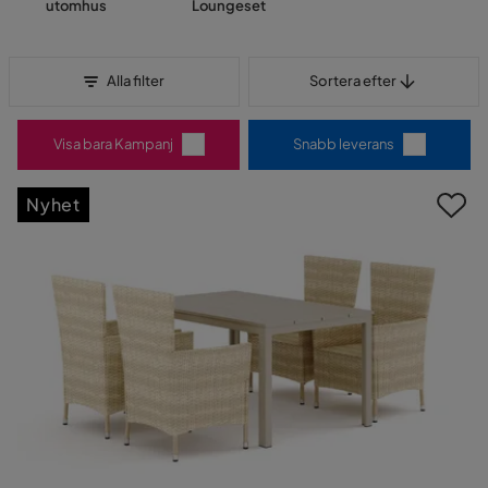
utomhus
Loungeset
Sortera efter
Alla filter
Sortera efter
Visa bara Kampanj
Snabb leverans
Nyhet