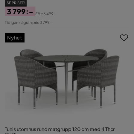
SE PRISET!
3 799:-
Förr
6 499:-
Pris
Original
Tidigare lägsta pris 3 799:-
Pris
Nyhet
Tunis utomhus rund matgrupp 120 cm med 4 Thor