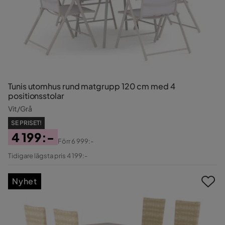
Tunis utomhus rund matgrupp 120 cm med 4
positionsstolar
Vit/Grå
SE PRISET!
4 199:-
Förr
6 999:-
Pris
Original
Tidigare lägsta pris 4 199:-
Pris
Nyhet