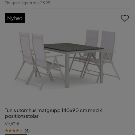
Tidigare lägsta pris 2 999:-
Pris
Nyhet
Tunis utomhus matgrupp 140x90 cm med 4
positionsstolar
Vit/Grå
(
4
)