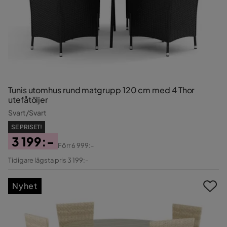
Tunis utomhus rund matgrupp 120 cm med 4 Thor
utefåtöljer
Svart/Svart
SE PRISET!
3 199:-
Förr
6 999:-
Pris
Original
Tidigare lägsta pris 3 199:-
Pris
Nyhet