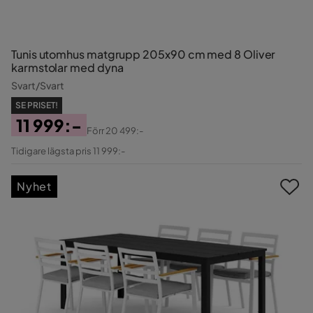
Tunis utomhus matgrupp 205x90 cm med 8 Oliver
karmstolar med dyna
Svart/Svart
SE PRISET!
11 999:-
Förr
20 499:-
Pris
Original
Tidigare lägsta pris 11 999:-
Pris
Nyhet