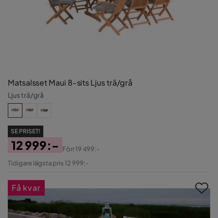
Matsalsset Maui 8-sits Ljus trä/grå
Ljus trä/grå
SE PRISET!
12 999:-
Förr
19 499:-
Pris
Original
Tidigare lägsta pris 12 999:-
Pris
Få kvar