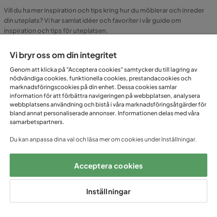
Vill du ha mer inspiration och tips kring hur du möblerar och inreder
din uteplats? Vi har samlat idéer och favoriter i vår guide om
inspiration och tips för uteplatsen.
Blev matgruppen inte bra, ingen fara, du har 1 års öppet köp på dig.
Vi bryr oss om din integritet
Hittar du exakt samma modell billigare någon annanstans matchar vi
Genom att klicka på "Acceptera cookies" samtycker du till lagring av
priset, det är vår prisgaranti och det håller vi.
nödvändiga cookies, funktionella cookies, prestandacookies och
marknadsföringscookies på din enhet. Dessa cookies samlar
information för att förbättra navigeringen på webbplatsen, analysera
Snygg och bekväm matgrupp
webbplatsens användning och bistå i våra marknadsföringsåtgärder för
utomhus
bland annat personaliserade annonser. Informationen delas med våra
samarbetspartners.
Du kan anpassa dina val och läsa mer om cookies under Inställningar.
Vilka fördelar har en matgrupp för utomhusbruk?
Acceptera cookies
Var kan jag ställa en matgrupp utomhus?
Inställningar
Hur sköter jag en matgrupp som står utomhus?