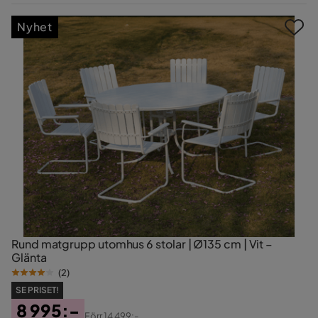
Pris
Nyhet
Rund matgrupp utomhus 6 stolar | Ø135 cm | Vit –
Glänta
(
2
)
SE PRISET!
8 995:-
Förr
14 499:-