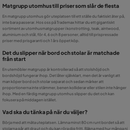
Matgrupp utomhus till priser som slår de flesta
En matgrupp utomhus gör uteplatsen till ett ställe du faktiskt äter på,
inte bara passerar. Hos oss på Trademax hittar du ett gigantiskt
sortiment av utomhusmatgrupper i konstrotting, teak, aintwood,
aluminium och stål, för 4, 6 och 8 personer, alltid till prispressade
priser med prisgaranti och 1 års öppet köp.
Det du slipper när bord och stolar är matchade
från start
En utemöbler matgrupp är kontrollerad så att stolshöjd och
bordshöjd fungerar ihop. Det låter självklart, men det är vanligt att
man köper bord och stolar separat och sedan märker att
proportionerna inte stämmer, benen kolliderar eller stilen inte hänger
ihop. Med en färdig matgrupp utomhus slipper du det och kan
fokusera på middagen istället.
Vad ska du tänka på när du väljer?
Börja med att mäta uteplatsen. Lämna minst 80 cm runt bordet så att
stolarna går att dra ut och du kan röra dig fritt. Räkna med hur många ni