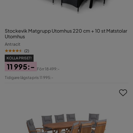
Stockevik Matgrupp Utomhus 220 cm + 10 st Matstolar
Utomhus
Antracit
(
2
)
KOLLA PRISET!
11 995:-
Förr
18 499:-
Pris
Original
Tidigare lägsta pris 11 995:-
Pris