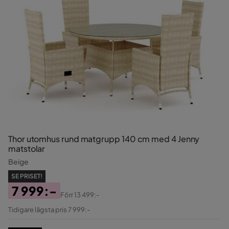
Thor utomhus rund matgrupp 140 cm med 4 Jenny
matstolar
Beige
SE PRISET!
7 999:-
Förr
13 499:-
Pris
Original
Tidigare lägsta pris 7 999:-
Pris