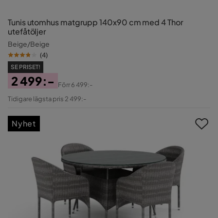
Tunis utomhus matgrupp 140x90 cm med 4 Thor
utefåtöljer
Beige/Beige
(
4
)
SE PRISET!
2 499:-
Förr
6 499:-
Pris
Original
Tidigare lägsta pris 2 499:-
Pris
Nyhet