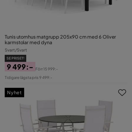
Tunis utomhus matgrupp 205x90 cm med 6 Oliver
karmstolar med dyna
Svart/Svart
SE PRISET!
9 499:-
Förr
15 999:-
Pris
Original
Tidigare lägsta pris 9 499:-
Pris
Nyhet