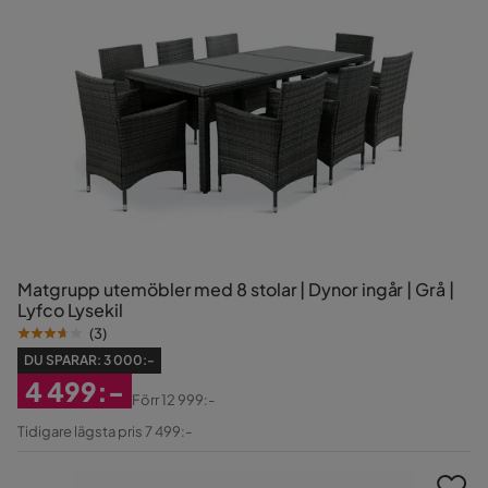
Matgrupp utemöbler med 8 stolar | Dynor ingår | Grå |
Lyfco Lysekil
(
3
)
DU SPARAR:
3 000:-
4 499:-
Förr
12 999:-
Rabatterat
Original
Tidigare lägsta pris 7 499:-
Pris
Pris