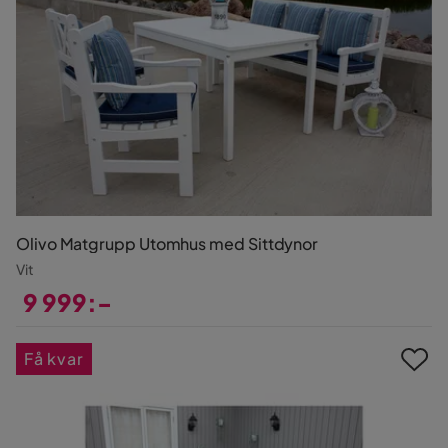
Olivo Matgrupp Utomhus med Sittdynor
Vit
9 999:-
Pris
Få kvar