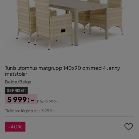
Tunis utomhus matgrupp 140x90 cm med 4 Jenny
matstolar
Beige/Beige
SE PRISET!
5 999:-
Förr
9 999:-
Pris
Original
Tidigare lägsta pris 5 999:-
Pris
-40%