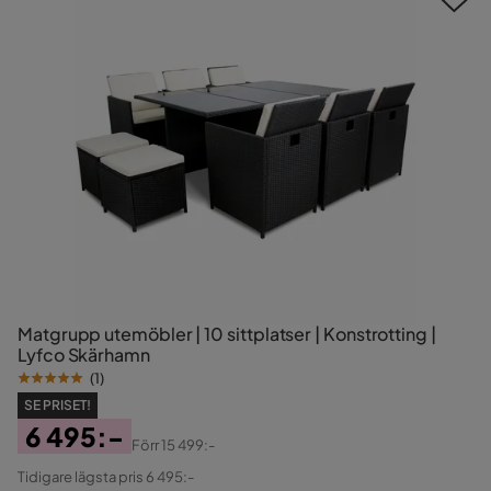
Matgrupp utemöbler | 10 sittplatser | Konstrotting |
Lyfco Skärhamn
(
1
)
SE PRISET!
6 495:-
Förr
15 499:-
Pris
Original
Tidigare lägsta pris 6 495:-