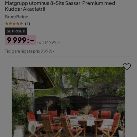
Matgrupp utomhus 8-Sits Sassari Premium med
Kuddar Akaciaträ
Brun/Beige
(
2
)
SE PRISET!
9 999:-
Förr
14 999:-
Pris
Original
Tidigare lägsta pris 9 999:-
Pris