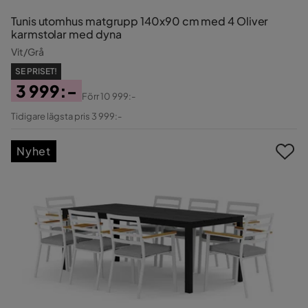
Tunis utomhus matgrupp 140x90 cm med 4 Oliver
karmstolar med dyna
Vit/Grå
SE PRISET!
3 999:-
Förr
10 999:-
Pris
Original
Tidigare lägsta pris 3 999:-
Pris
Nyhet