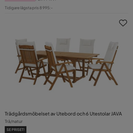
Pris
Original
Tidigare lägsta pris 8 995:-
Pris
Trädgårdsmöbelset av Utebord och 6 Utestolar JAVA
Trä/natur
SE PRISET!