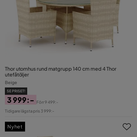
Thor utomhus rund matgrupp 140 cm med 4 Thor
utefåtöljer
Beige
SE PRISET!
3 999:-
Förr
9 499:-
Pris
Original
Tidigare lägsta pris 3 999:-
Pris
Nyhet