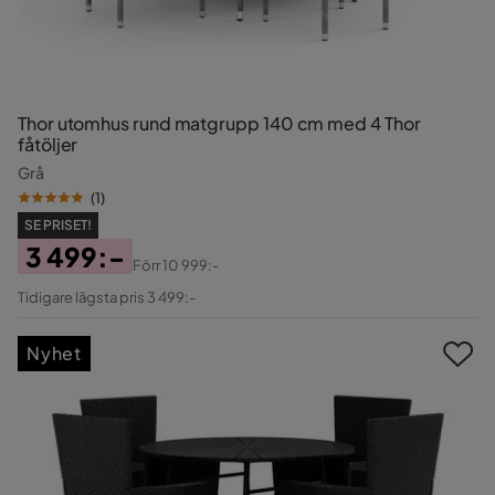
Thor utomhus rund matgrupp 140 cm med 4 Thor
fåtöljer
Grå
(
1
)
SE PRISET!
3 499:-
Förr
10 999:-
Pris
Original
Tidigare lägsta pris 3 499:-
Pris
Nyhet