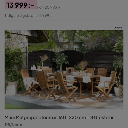
13 999:-
Förr
20 999:-
Pris
Original
Tidigare lägsta pris 13 999:-
Pris
Maui Matgrupp Utomhus 160-220 cm + 8 Utestolar
Trä/Natur