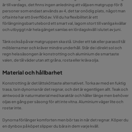
är till vardags, det finns ingen anledning att välja en matgrupp för 8
personer som endast används av 4, det tar onödig plats, något man
ofta inte har ett överflöd av. Vill du ha flexibilitet är ett
förlängningsbart utebord ett smart val, lagom stort till vanliga kvällar
och utbyggt när hela gänget samlas en lördagskväll i slutet av juni.
Tänk också på var matgruppen ska stå. Under ett tak eller parasoll tål
möblerna mer och kräver mindre underhåll. Står de i direkt sol och
regn hela säsongen är konstrotting och aluminium de smartaste
valen, de tål väder utan att gråna, rosta eller kräva olja.
Material och hållbarhet
Konstrotting är det lättsköttaste alternativet. Torka av med en fuktig
trasa, ta in dynorna när det regnar, och det är egentligen allt. Teak och
aintwood är naturmaterial med karaktär och håller länge men behöver
oljas en gång per säsong för att inte vitna. Aluminium väger lite och
rostar inte.
Dynorna förlänger komforten men bör tas in när det regnar. Köper du
en dynbox på köpet slipper du bära in dem varje kväll.