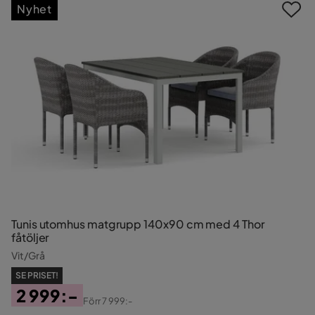
Nyhet
Tunis utomhus matgrupp 140x90 cm med 4 Thor
fåtöljer
Vit/Grå
SE PRISET!
2 999:-
Förr
7 999:-
Pris
Original