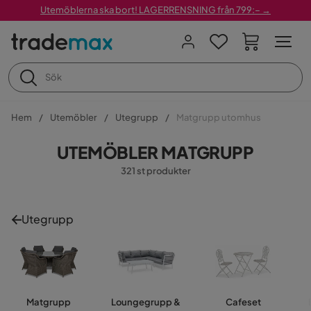
Utemöblerna ska bort! LAGERRENSNING från 799:– →
Hem
Utemöbler
Utegrupp
Matgrupp utomhus
UTEMÖBLER MATGRUPP
321 st produkter
Utegrupp
Matgrupp
Loungegrupp &
Cafeset