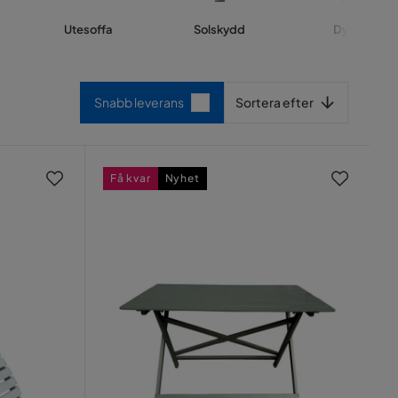
Utesoffa
Solskydd
Dynor
d
Sortera efter
Snabb leverans
Sortera efter
Få kvar
Nyhet