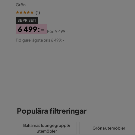
Grön
(
1
)
SE PRISET!
6 499:-
Förr
9 499:-
Pris
Original
Tidigare lägsta pris 6 499:-
Pris
Populära filtreringar
Bahamas loungegrupp &
Gröna utemöbler
utemöbler