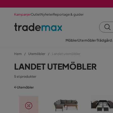
Kampanjer
Outlet
Nyheter
Reportage & guider
Möbler
Utemöbler
Trädgård
Hem
Utemöbler
Landet utemöbler
LANDET UTEMÖBLER
5 st produkter
Utemöbler