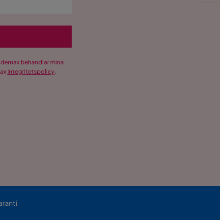
Trademax behandlar mina
max
Integritetspolicy
.
aranti