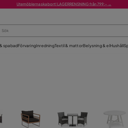
Utemöblerna ska bort! LAGERRENSNING från 799:– →
 & spabad
Förvaring
Inredning
Textil & mattor
Belysning & el
Hushåll
Sp