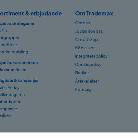
ortiment & erbjudande
Om Trademax
Om oss
opulära kategorier
offa
Jobba hos oss
atgrupper
Om ditt köp
temöbler
Köpvillkor
ontinentalsäng
Integritetspolicy
opulära varumärken
Cookiepolicy
lla varumärken
Butiker
ögtider & kampanjer
Återkallelser
lack Friday
Företag
ellandagsrea
abattkoder
ampanjer
åskrea