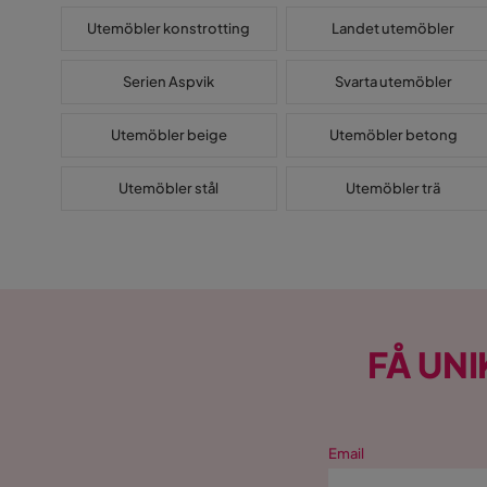
Utemöbler konstrotting
Landet utemöbler
Serien Aspvik
Svarta utemöbler
Utemöbler beige
Utemöbler betong
Utemöbler stål
Utemöbler trä
FÅ UNI
Email