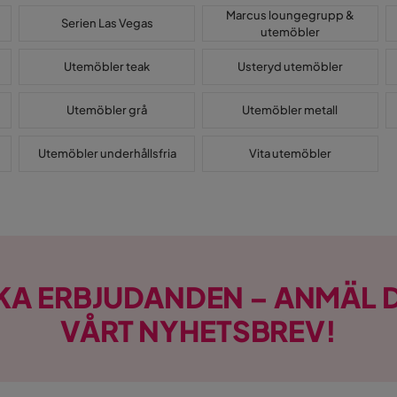
Marcus loungegrupp &
Serien Las Vegas
utemöbler
Utemöbler teak
Usteryd utemöbler
Utemöbler grå
Utemöbler metall
Utemöbler underhållsfria
Vita utemöbler
KA ERBJUDANDEN – ANMÄL D
VÅRT NYHETSBREV!