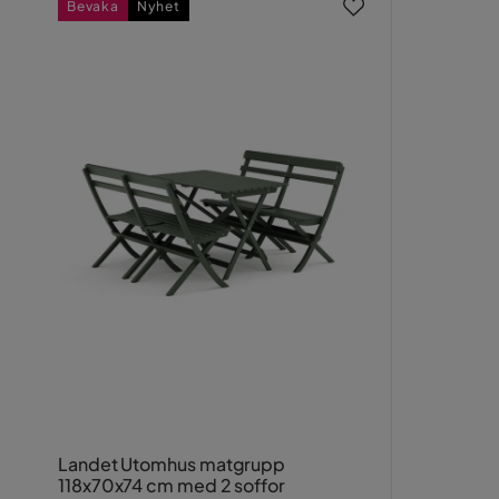
Bevaka
Nyhet
Landet Utomhus matgrupp
118x70x74 cm med 2 soffor