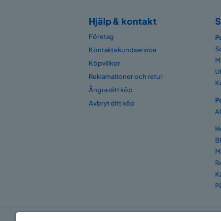
Hjälp & kontakt
S
Företag
P
S
Kontakta kundservice
M
Köpvillkor
U
Reklamationer och retur
K
Ångra ditt köp
P
Avbryt ditt köp
A
H
B
M
R
K
P