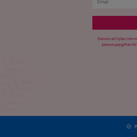
Genom att fylla i min 
personuppgifter för
P