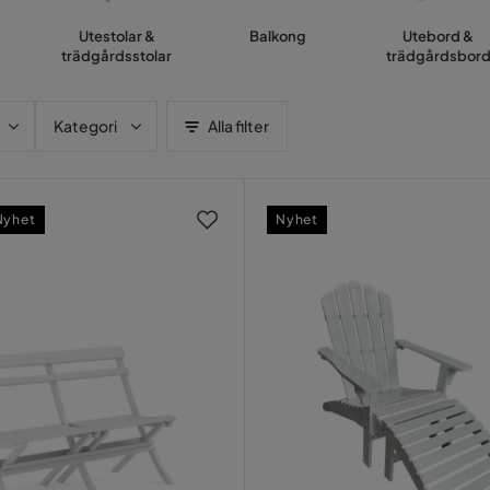
Utestolar &
Balkong
Utebord &
trädgårdsstolar
trädgårdsbor
Kategori
Alla filter
Nyhet
Nyhet