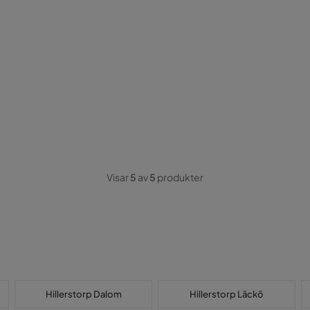
Visar
5
av
5
produkter
Hillerstorp Dalom
Hillerstorp Läckö