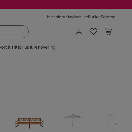
Mina sidor
Kundservice
Butiker
Företag
ort & fritid
Hus & renovering