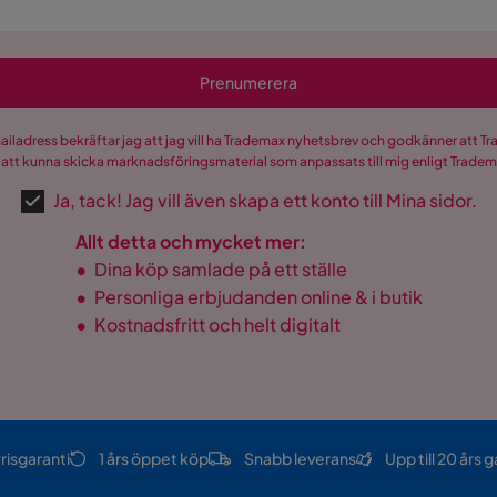
Prenumerera
mailadress bekräftar jag att jag vill ha Trademax nyhetsbrev och godkänner att 
 att kunna skicka marknadsföringsmaterial som anpassats till mig enligt Trade
Ja, tack! Jag vill även skapa ett konto till Mina sidor.
Allt detta och mycket mer:
•
Dina köp samlade på ett ställe
•
Personliga erbjudanden online & i butik
•
Kostnadsfritt och helt digitalt
risgaranti
1 års öppet köp
Snabb leverans
Upp till 20 års g