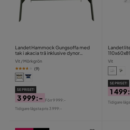
Landet Hammock Gungsoffa med
Landet li
tak i akacia trä inklusive dynor
110x60x89
195x125x159
Vit / Mörkgrön
Vit
(
9
)
SE PRISET!
1 499
SE PRISET!
3 999:-
Pris
Origin
Förr
9 999:-
Tidigare lägs
Pris
Original
Pris
Tidigare lägsta pris 3 999:-
Pris