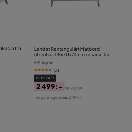
akacia trä
Landet Rektangulärt Matbord
utomhus 118x70x74 cm i akacia trä
Mörkgrön
(
3
)
SE PRISET!
2 499:-
Förr
3 799:-
Pris
Original
Tidigare lägsta pris 2 499:-
Pris