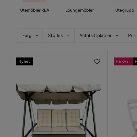
Utemöbler REA
Loungemöbler
Utegrupp
Färg
Storlek
Antal sittplatser
Pris
Nyhet
Få kvar