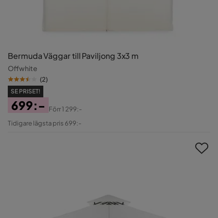
Bermuda Väggar till Paviljong 3x3 m
Offwhite
(
2
)
SE PRISET!
699:-
Förr
1 299:-
Pris
Original
Tidigare lägsta pris 699:-
Pris