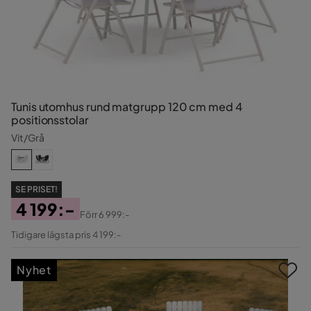
Tunis utomhus rund matgrupp 120 cm med 4
positionsstolar
Vit/Grå
SE PRISET!
4 199:-
Förr
6 999:-
Pris
Original
Tidigare lägsta pris 4 199:-
Pris
Nyhet