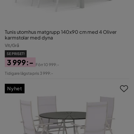
Tunis utomhus matgrupp 140x90 cm med 4 Oliver
karmstolar med dyna
Vit/Grå
SE PRISET!
3 999:-
Förr
10 999:-
Pris
Original
Tidigare lägsta pris 3 999:-
Pris
Nyhet