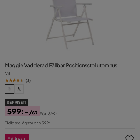
Maggie Vadderad Fällbar Positionsstol utomhus
Vit
(
3
)
SE PRISET!
599:-
/st
Förr
899:-
Pris
Original
Tidigare lägsta pris 599:-
Pris
Få kvar