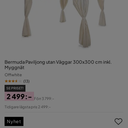
Bermuda Paviljong utan Väggar 300x300 cm inkl.
Myggnät
Offwhite
(
13
)
SE PRISET!
2 499:-
Förr
3 799:-
Pris
Original
Tidigare lägsta pris 2 499:-
Pris
Nyhet