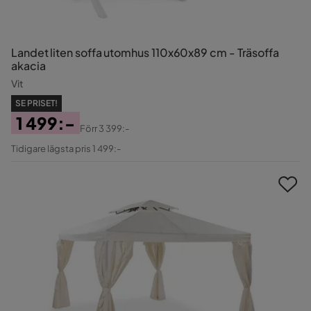
Landet liten soffa utomhus 110x60x89 cm - Träsoffa
akacia
Vit
SE PRISET!
1 499:-
Förr
3 399:-
Pris
Original
Tidigare lägsta pris 1 499:-
Pris