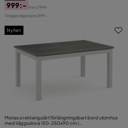
999:-
Förr
2 999:-
Pris
Original
Tidigare lägsta pris 999:-
Pris
Nyhet
Monaco rektangulärt förlängningsbart bord utomhus
med iläggsskiva 150-250x90 cm i