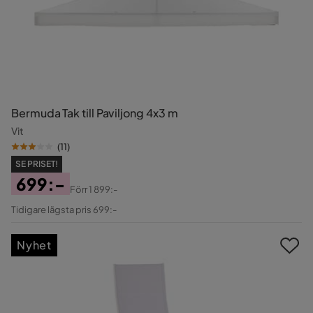
Bermuda Tak till Paviljong 4x3 m
Vit
(
11
)
SE PRISET!
699:-
Förr
1 899:-
Pris
Original
Tidigare lägsta pris 699:-
Pris
Nyhet