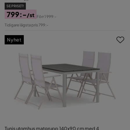
SE PRISET!
799:-
/st
Förr
1 999:-
Pris
Original
Tidigare lägsta pris 799:-
Pris
Nyhet
Tunis utomhus matgrupp 140x90 cm med 4