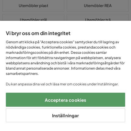
Utemöbler plast
Utemöbler REA
Utemöbler stål
Utemöbler trä
Vi bryr oss om din integritet
Utemöbler underhållsfria
Vita utemöbler
Genom att klicka på "Acceptera cookies" samtycker du till lagring av
nödvändiga cookies, funktionella cookies, prestandacookies och
marknadsföringscookies på din enhet. Dessa cookies samlar
Vita utemöbler är en populär trend inom trädgårdsdesign. Den vita
information för att förbättra navigeringen på webbplatsen, analysera
färgen ger en fräsch och stilren känsla till uterummet eller trädgården.
webbplatsens användning och bistå i våra marknadsföringsåtgärder för
Vita utemöbler kan vara tillverkade av olika material som plast, trä eller
bland annat personaliserade annonser. Informationen delas med våra
metall och finns i olika stilar och utföranden. De vita möblerna kan
samarbetspartners.
enkelt kombineras med olika färgade kuddar och accessoarer för att
Du kan anpassa dina val och läsa mer om cookies under Inställningar.
skapa en personlig touch. Eftersom vita utemöbler kan vara känsliga
för smuts och fläckar kan det vara bra att regelbundet rengöra dem
för att behålla deras fräscha utseende. Oavsett om det är en
Acceptera cookies
loungesoffa, matbord eller solstol, kan vita utemöbler ge en elegant
och avslappnad atmosfär till utomhusmiljön.
Inställningar
Vanliga frågor om Vita utemöbler