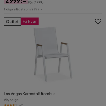
2 999:-
Förr
7 999:-
Pris
Original
Tidigare lägsta pris 2 999:-
Pris
Få kvar
Outlet
Las Vegas Karmstol Utomhus
Vit/beige
(
6
)