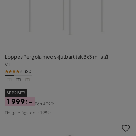
Loppes Pergola med skjutbart tak 3x3 m i stål
Vit
(
20
)
SE PRISET!
1 999:-
Förr
4 399:-
Pris
Original
Tidigare lägsta pris 1 999:-
Pris