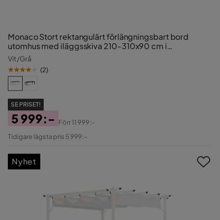
Monaco Stort rektangulärt förlängningsbart bord
utomhus med iläggsskiva 210-310x90 cm i
aluminium/plast
Vit/Grå
(
2
)
SE PRISET!
5 999:-
Förr
11 999:-
Pris
Original
Tidigare lägsta pris 5 999:-
Pris
Nyhet