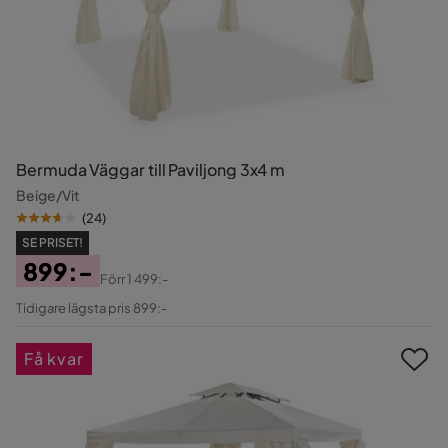
Bermuda Väggar till Paviljong 3x4 m
Beige/Vit
(
24
)
SE PRISET!
899:-
Förr
1 499:-
Pris
Original
Tidigare lägsta pris 899:-
Pris
Få kvar