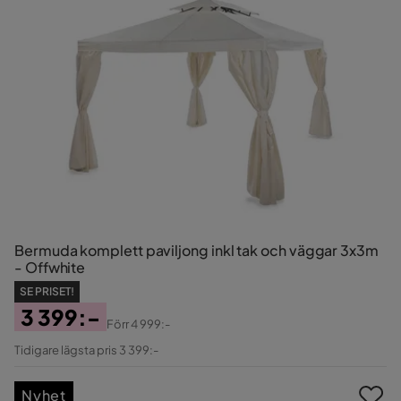
Bermuda komplett paviljong inkl tak och väggar 3x3m
- Offwhite
SE PRISET!
3 399:-
Förr
4 999:-
Pris
Original
Tidigare lägsta pris 3 399:-
Pris
Nyhet