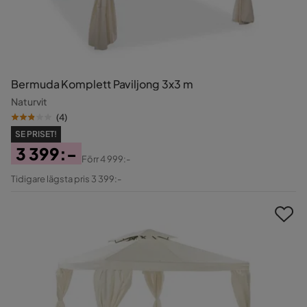
Bermuda Komplett Paviljong 3x3 m
Naturvit
(
4
)
SE PRISET!
3 399:-
Förr
4 999:-
Pris
Original
Tidigare lägsta pris 3 399:-
Pris