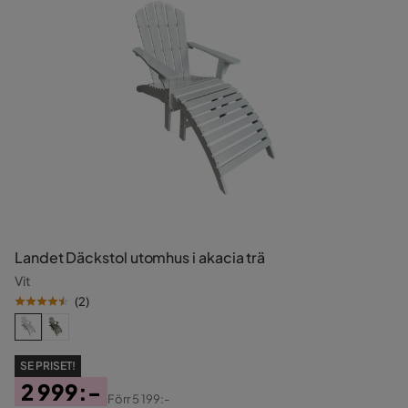
Landet Däckstol utomhus i akacia trä
Vit
(
2
)
SE PRISET!
2 999:-
Förr
5 199:-