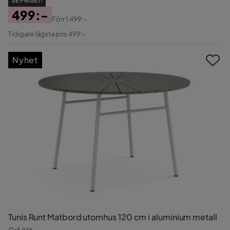
SE PRISET!
499:-
Förr
1 499:-
Pris
Original
Tidigare lägsta pris 499:-
Pris
Nyhet
Tunis Runt Matbord utomhus 120 cm i aluminium metall
Grå/Vit