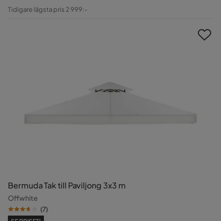
Pris
Original
Tidigare lägsta pris 2 999:-
Pris
Bermuda Tak till Paviljong 3x3 m
Offwhite
(
7
)