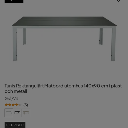
Tunis Rektangulärt Matbord utomhus 140x90 cm i plast
och metall
Grå/Vit
(
3
)
SE PRISET!