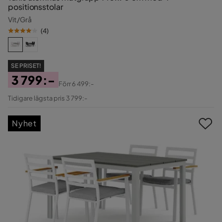
positionsstolar
Vit/Grå
(
4
)
SE PRISET!
3 799:-
Förr
6 499:-
Pris
Original
Tidigare lägsta pris 3 799:-
Pris
Nyhet