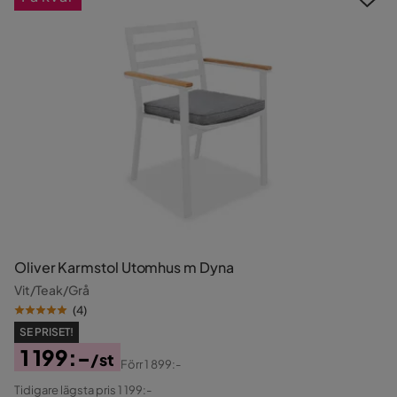
Oliver Karmstol Utomhus m Dyna
Vit/Teak/Grå
(
4
)
SE PRISET!
1 199:-
/st
Förr
1 899:-
Pris
Original
Tidigare lägsta pris 1 199:-