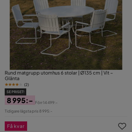
Rund matgrupp utomhus 6 stolar | Ø135 cm | Vit –
Glänta
(
2
)
SE PRISET!
8 995:-
Förr
14 499:-
Pris
Original
Tidigare lägsta pris 8 995:-
Pris
Få kvar