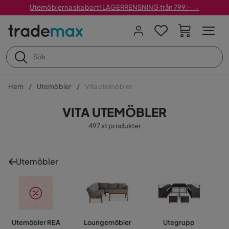
Utemöblerna ska bort! LAGERRENSNING från 799:– →
Hem
Utemöbler
Vita utemöbler
VITA UTEMÖBLER
497 st produkter
Utemöbler
Utemöbler REA
Loungemöbler
Utegrupp