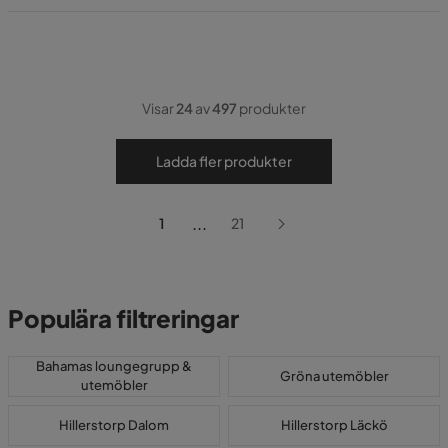
Visar
24
av
497
produkter
Ladda fler produkter
...
1
21
Populära filtreringar
Bahamas loungegrupp &
Gröna utemöbler
utemöbler
Hillerstorp Dalom
Hillerstorp Läckö