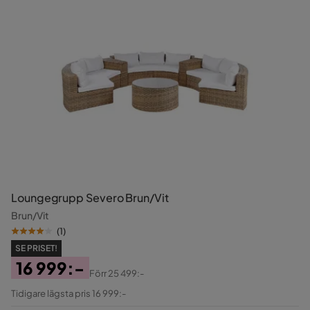
Loungegrupp Severo Brun/Vit
Brun/Vit
(
1
)
SE PRISET!
16 999:-
Förr
25 499:-
Pris
Original
Tidigare lägsta pris 16 999:-
Pris