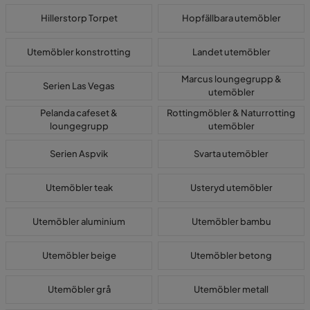
Hillerstorp Torpet
Hopfällbara utemöbler
Utemöbler konstrotting
Landet utemöbler
Marcus loungegrupp &
Serien Las Vegas
utemöbler
Pelanda cafeset &
Rottingmöbler & Naturrotting
loungegrupp
utemöbler
Serien Aspvik
Svarta utemöbler
Utemöbler teak
Usteryd utemöbler
Utemöbler aluminium
Utemöbler bambu
Utemöbler beige
Utemöbler betong
Utemöbler grå
Utemöbler metall