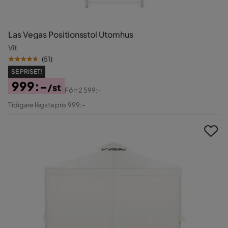
Las Vegas Positionsstol Utomhus
Vit
(
51
)
SE PRISET!
999:-
/st
Förr
2 599:-
Pris
Original
Tidigare lägsta pris 999:-
Pris