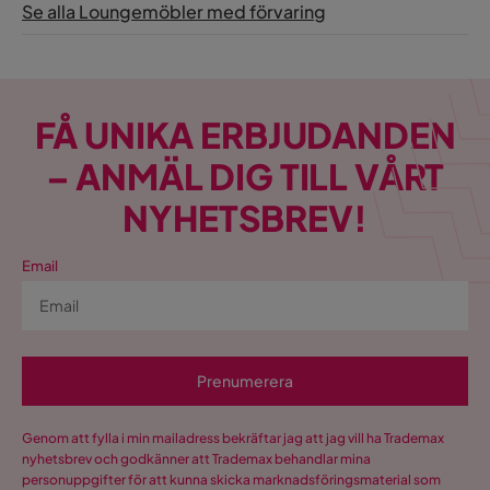
Se alla Loungemöbler med förvaring
Färgnamn
Natur
Utseende
Skandinavisk
FÅ UNIKA ERBJUDANDEN
Färg stol
Natur
– ANMÄL DIG TILL VÅRT
Tvättbar
Ja
NYHETSBREV!
Utomhusbruk
Ja
Email
Dyna ingår
Ja
Färg bas
Natur
Bruk
Utomhus
Prenumerera
Tvättråd
Maskintvätt
Genom att fylla i min mailadress bekräftar jag att jag vill ha Trademax
nyhetsbrev och godkänner att Trademax behandlar mina
Väderbeständighet
UV-resistent
personuppgifter för att kunna skicka marknadsföringsmaterial som