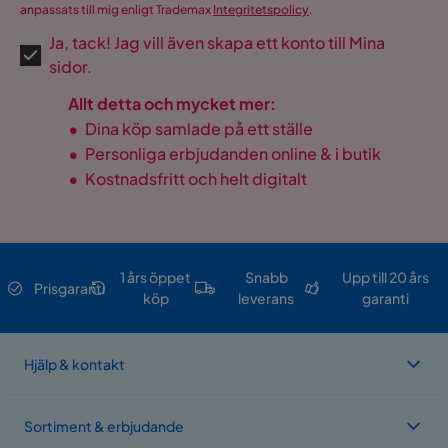
anpassats till mig enligt Trademax
Integritetspolicy
.
Lätt att rengöra och
Skötselråd
Ja, tack! Jag vill även skapa ett konto till Mina
underhålla.
sidor.
Färg
Natur
Allt detta och mycket mer:
•
Dina köp samlade på ett ställe
Form
Rak
•
Personliga erbjudanden online & i butik
Serie
Ängsö
•
Kostnadsfritt och helt digitalt
Form Bord
Oval
Kuddar
Ingår
1 års öppet
Snabb
Upp till 20 års
Prisgaranti
köp
leverans
garanti
Hjälp & kontakt
Sortiment & erbjudande