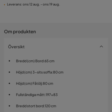
Leverans: ons 12 aug. - ons 19 aug.
Om produkten
Översikt
Bredd (cm) Bord
:
65 cm
Höjd (cm) 3-sits soffa
:
80 cm
Höjd (cm) Fåtölj
:
80 cm
Fullständiga mått
:
197x83
Bredd stort bord
:
120 cm