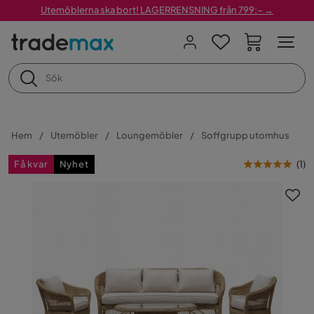
Utemöblerna ska bort! LAGERRENSNING från 799:– →
Hem
Utemöbler
Loungemöbler
Soffgrupp utomhus
Få kvar
Nyhet
(
1
)