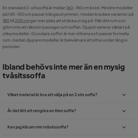
En standard 2-sitssoffa är mellan
160
-180 cm bred. Mindre modeller
på 140 -150 cm passar trånga utrymmen, medan bredare varianter på
180
till
200 cm
ger mer plats att sträcka ut sig på. Mät ditt rum och
glöm inte att räkna in passage runt soffan. Djupet varierar såklart på
olika modeller. Grundare soffor är mer stilrena och passar formella
rum, medan djupare modeller är bekvämare att sitta i under längre
perioder.
Ibland behövs inte mer än en mysig
tvåsitssoffa
Vilket material är bra att välja på en 2 sits soffa?
Tyg
Är det lätt att rengöra en liten soffa?
linne
Kan jag klä om min tvåsitssoffa?
Läder