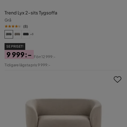
Trend Lyx 2-sits Tygsoffa
Grå
(
8
)
+8
SE PRISET!
9 999:-
Förr
12 999:-
Pris
Original
Tidigare lägsta pris 9 999:-
Pris