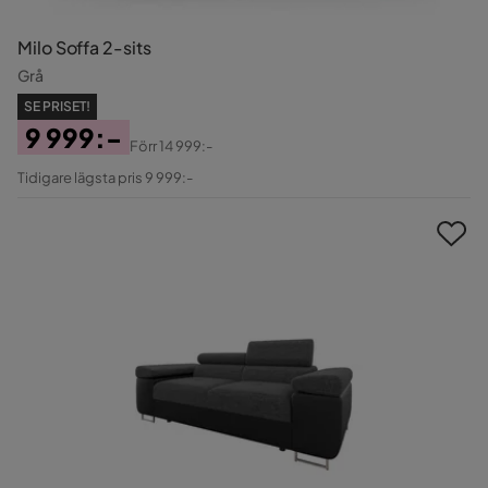
Milo Soffa 2-sits
Grå
SE PRISET!
9 999:-
Förr
14 999:-
Pris
Original
Tidigare lägsta pris 9 999:-
Pris