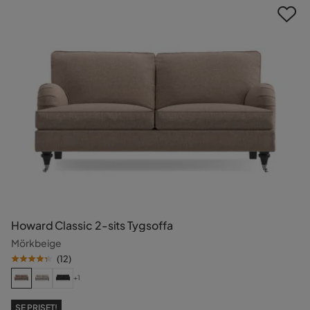
Howard Classic 2-sits Tygsoffa
Mörkbeige
(
12
)
+1
SE PRISET!