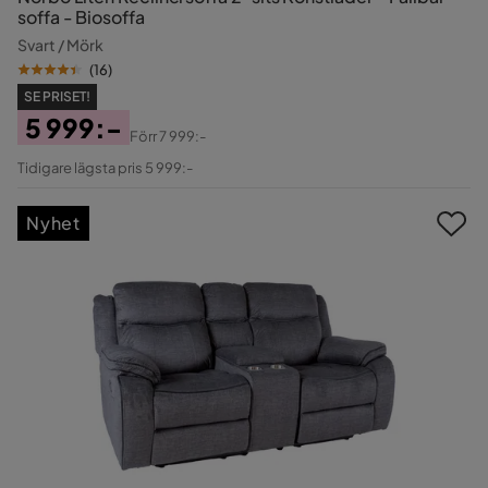
soffa - Biosoffa
Svart / Mörk
(
16
)
SE PRISET!
5 999:-
Förr
7 999:-
Pris
Original
Tidigare lägsta pris 5 999:-
Pris
Nyhet