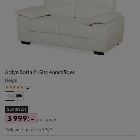
Adlyn Soffa 2-Sits Konstläder
Beige
(
2
)
SE PRISET!
3 999:-
Förr
5 999:-
Pris
Original
Tidigare lägsta pris 3 999:-
Pris