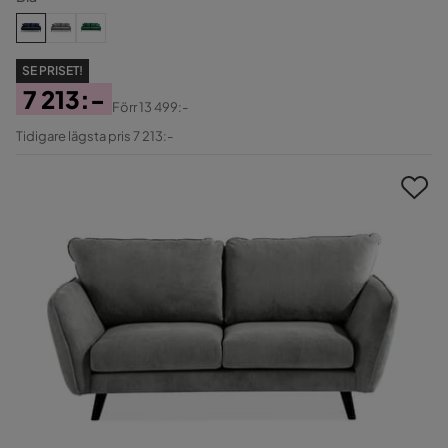
SE PRISET!
7 213:-
Förr
13 499:-
Pris
Original
Tidigare lägsta pris 7 213:-
Pris