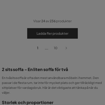
Visar
24
av
236
produkter
Ladda fler produkter
...
1
10
2 sits soffa - En liten soffa för två
En tvåsitssoffa är ofta den mest användbara möbeln i hemmet. Den
passar i de flesta rum, tar inte för mycket plats och ger tillräckligt med
sittplatser för vardagsbruk. Här är det viktigaste att tänka på när du
väljer.
Storlek och proportioner