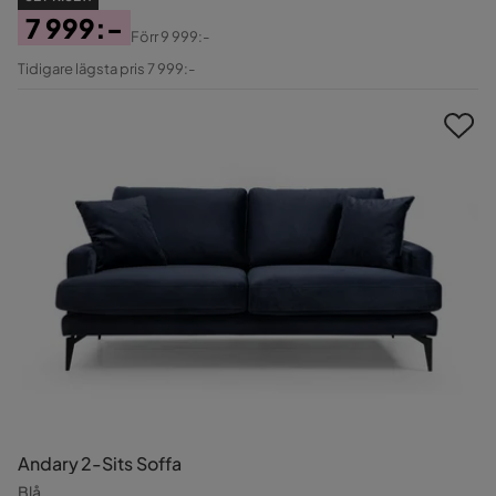
7 999:-
Förr
9 999:-
Pris
Original
Tidigare lägsta pris 7 999:-
Pris
Andary 2-Sits Soffa
Blå