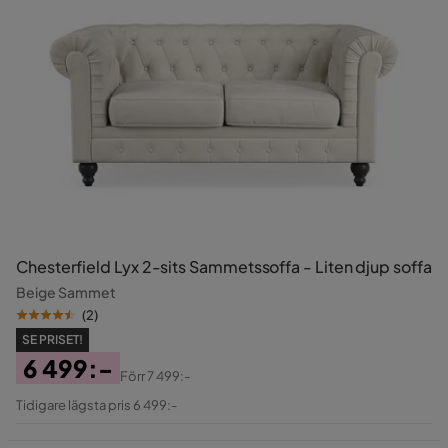
Chesterfield Lyx 2-sits Sammetssoffa - Liten djup soffa
Beige Sammet
(
2
)
SE PRISET!
6 499:-
Förr
7 499:-
Pris
Original
Tidigare lägsta pris 6 499:-
Pris