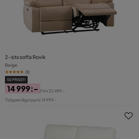
2-sits soffa Rovik
Beige
(
1
)
SE PRISET!
14 999:-
Förr
22 499:-
Pris
Original
Tidigare lägsta pris 14 999:-
Pris