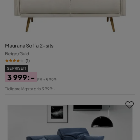
Maurana Soffa 2-sits
Beige/Guld
(
1
)
SE PRISET!
3 999:-
Förr
5 999:-
Pris
Original
Tidigare lägsta pris 3 999:-
Pris