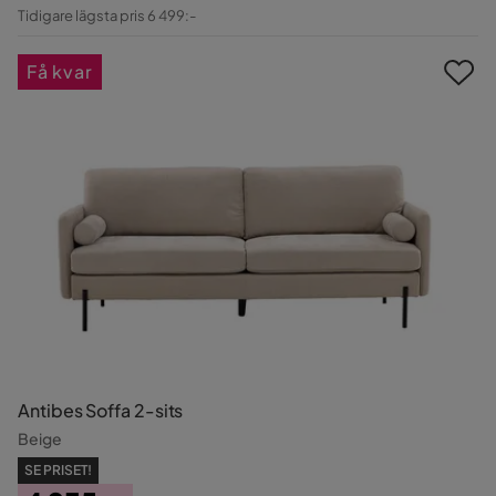
Pris
Original
Tidigare lägsta pris 6 499:-
Pris
Få kvar
Antibes Soffa 2-sits
Beige
SE PRISET!