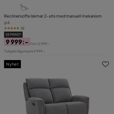
Reclinersoffa Iskmar 2-sits med manuell mekanism
grå
(
1
)
SE PRISET!
9 999:-
Förr
12 999:-
Pris
Original
Tidigare lägsta pris 9 999:-
Pris
Nyhet