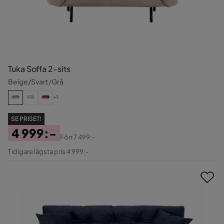
Tuka Soffa 2-sits
Beige/Svart/Grå
+1
SE PRISET!
4 999:-
Förr
7 499:-
Pris
Original
Tidigare lägsta pris 4 999:-
Pris