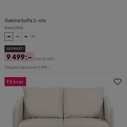
Gabina Soffa 2-sits
Svart/Grå
+18
SE PRISET!
9 499:-
Förr
10 499:-
Pris
Original
Tidigare lägsta pris 9 499:-
Pris
Få kvar