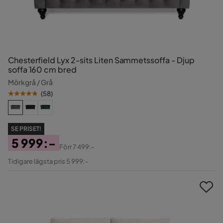
Chesterfield Lyx 2-sits Liten Sammetssoffa - Djup
soffa 160 cm bred
Mörkgrå / Grå
(
58
)
SE PRISET!
5 999:-
Förr
7 499:-
Pris
Original
Tidigare lägsta pris 5 999:-
Pris