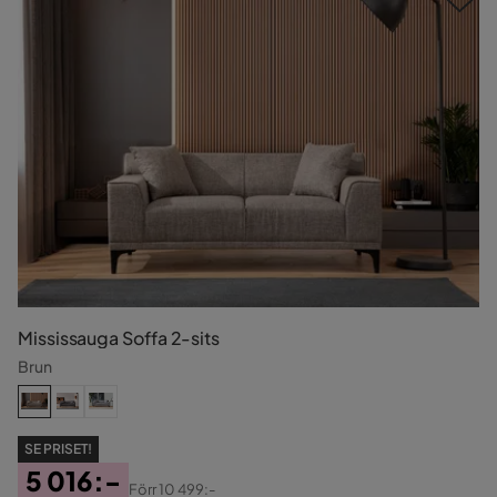
Mississauga Soffa 2-sits
Brun
SE PRISET!
5 016:-
Förr
10 499:-