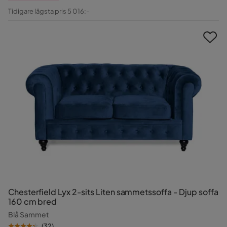
Pris
Original
Tidigare lägsta pris 5 016:-
Pris
Chesterfield Lyx 2-sits Liten sammetssoffa - Djup soffa
160 cm bred
Blå Sammet
(
32
)