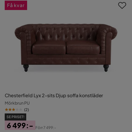
Få kvar
Chesterfield Lyx 2-sits Djup soffa konstläder
Mörkbrun PU
(
2
)
SE PRISET!
6 499:-
Förr
7 499:-