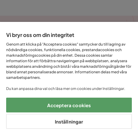
kuddar
Klicka här
FÅ UNIKA ERBJUDANDEN
Vi bryr oss om din integritet
– ANMÄL DIG TILL VÅRT
Genom att klicka på "Acceptera cookies" samtycker du till lagring av
nödvändiga cookies, funktionella cookies, prestandacookies och
NYHETSBREV!
marknadsföringscookies på din enhet. Dessa cookies samlar
information för att förbättra navigeringen på webbplatsen, analysera
webbplatsens användning och bistå i våra marknadsföringsåtgärder för
Email
bland annat personaliserade annonser. Informationen delas med våra
samarbetspartners.
Du kan anpassa dina val och läsa mer om cookies under Inställningar.
Prenumerera
Acceptera cookies
Genom att fylla i min mailadress bekräftar jag att jag vill ha Trademax
Inställningar
nyhetsbrev och godkänner att Trademax behandlar mina
personuppgifter för att kunna skicka marknadsföringsmaterial som
anpassats till mig enligt Trademax
Integritetspolicy
.