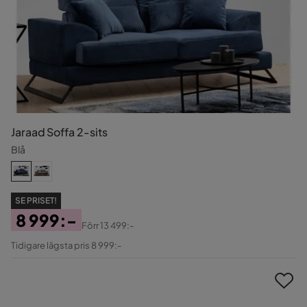
Jaraad Soffa 2-sits
Blå
SE PRISET!
8 999:-
Förr
13 499:-
Pris
Original
Tidigare lägsta pris 8 999:-
Pris