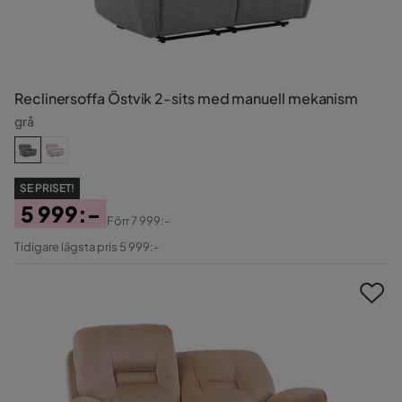
Reclinersoffa Östvik 2-sits med manuell mekanism
grå
SE PRISET!
5 999:-
Förr
7 999:-
Pris
Original
Tidigare lägsta pris 5 999:-
Pris