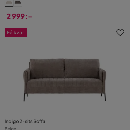
2 999:-
Pris
Få kvar
Indigo 2-sits Soffa
Beige