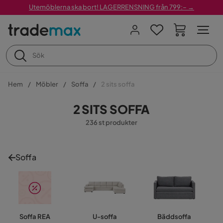
Utemöblerna ska bort! LAGERRENSNING från 799:– →
Hem
Möbler
Soffa
2 sits soffa
2 SITS SOFFA
236 st produkter
Soffa
Soffa REA
U-soffa
Bäddsoffa