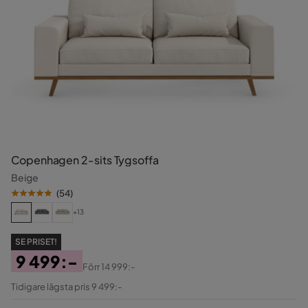
Copenhagen 2-sits Tygsoffa
Beige
(
54
)
+13
SE PRISET!
9 499:-
Förr
14 999:-
Pris
Original
Tidigare lägsta pris 9 499:-
Pris