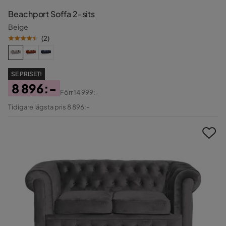
Beachport Soffa 2-sits
Beige
(
2
)
SE PRISET!
8 896:-
Förr
14 999:-
Pris
Original
Tidigare lägsta pris 8 896:-
Pris