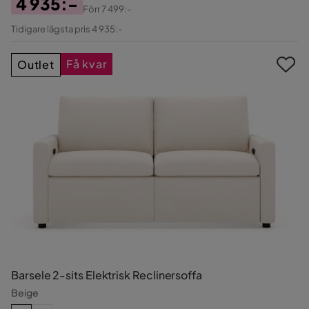
4 935:-
Förr
7 499:-
Pris
Original
Tidigare lägsta pris 4 935:-
Pris
Få kvar
Outlet
Barsele 2-sits Elektrisk Reclinersoffa
Beige