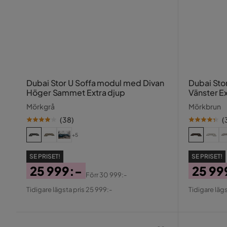
Dubai Stor U Soffa modul med Divan
Dubai Sto
Höger Sammet Extra djup
Vänster Ex
Mörkgrå
Mörkbrun
(
38
)
(
+5
SE PRISET!
SE PRISET!
25 999:-
25 99
Förr
30 999:-
Pris
Original
Pris
Origin
Tidigare lägsta pris 25 999:-
Tidigare lägs
Pris
Pris