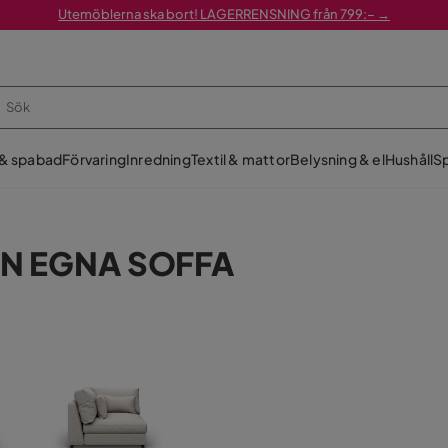
Utemöblerna ska bort! LAGERRENSNING från 799:– →
 & spabad
Förvaring
Inredning
Textil & mattor
Belysning & el
Hushåll
Sp
N EGNA SOFFA