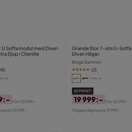
r U Soffa modul med Divan
Grande Stor 7-sits U-Soff
tra Djup i Chenille
Divan Höger
Beige Sammet
38
)
(
2
)
+5
+1
SE PRISET!
9:-
19 999:-
Förr
30 999:-
Förr
32 999:-
al
Pris
Original
ta pris 25 999:-
Tidigare lägsta pris 19 999:-
Pris