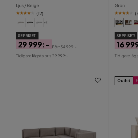
repdetalj
Ljus / Beige
Grön
(
12
)
(
+2
SE PRISET!
SE PRISET!
29 999:-
16 99
Förr
34 999:-
Pris
Original
Pris
Origin
Tidigare lägsta pris 29 999:-
Tidigare lägs
Pris
Pris
F
Outlet