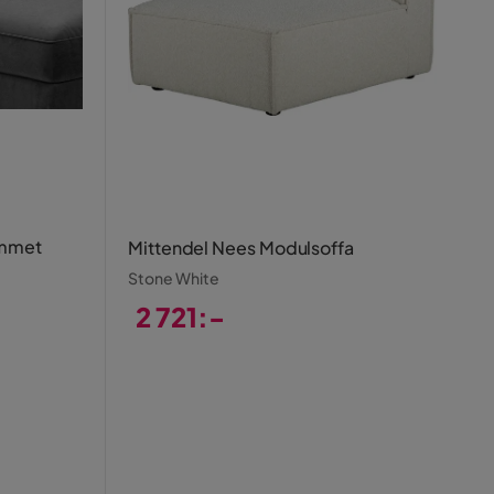
ammet
Mittendel Nees Modulsoffa
Stone White
2 721:-
Pris