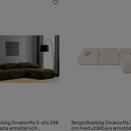
bblig Divansoffa 3-sits 288
Belgin Bubblig Divansoffa 
asta armstöd och
cm med utfällbara armstö