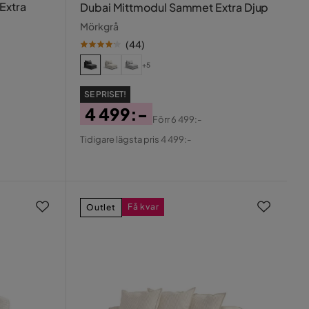
Extra
Dubai Mittmodul Sammet Extra Djup
Mörkgrå
(
44
)
+5
SE PRISET!
4 499:-
Förr
6 499:-
Pris
Original
Tidigare lägsta pris 4 499:-
Pris
Få kvar
Outlet