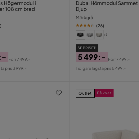
ts Högermodul i
Dubai Hörnmodul Sammet 
er 108 cm bred
Djup
Mörkgrå
)
(
26
)
+5
SE PRISET!
:-
5 499:-
Förr
7 499:-
Förr
7 499:-
al
Pris
Original
ta pris 3 999:-
Tidigare lägsta pris 5 499:-
Pris
Få kvar
Outlet