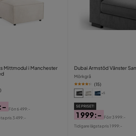
ts Mittmodul i Manchester
Dubai Armstöd Vänster S
ed
Mörkgrå
(
15
)
)
+5
:-
SE PRISET!
Förr
6 499:-
1 999:-
al
Förr
3 999:-
ta pris 3 499:-
Pris
Original
Tidigare lägsta pris 1 999:-
Pris