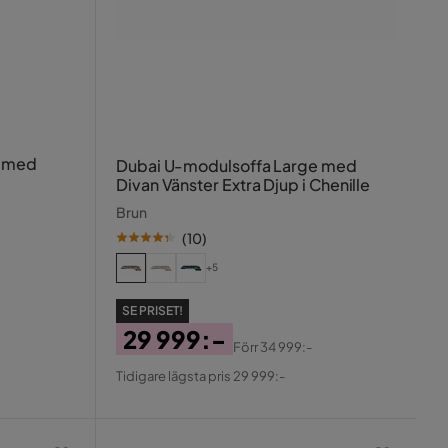
a med
Dubai U-modulsoffa Large med
Divan Vänster Extra Djup i Chenille
Brun
(
10
)
+5
SE PRISET!
29 999:-
Förr
34 999:-
Pris
Original
Tidigare lägsta pris 29 999:-
Pris