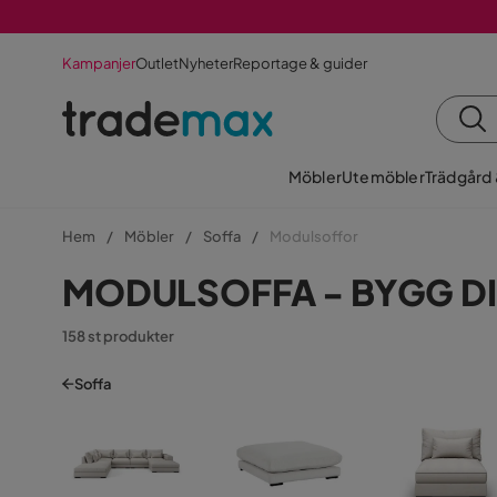
Kampanjer
Outlet
Nyheter
Reportage & guider
Möbler
Utemöbler
Trädgård
Hem
Möbler
Soffa
Modulsoffor
MODULSOFFA - BYGG DI
158 st produkter
Soffa