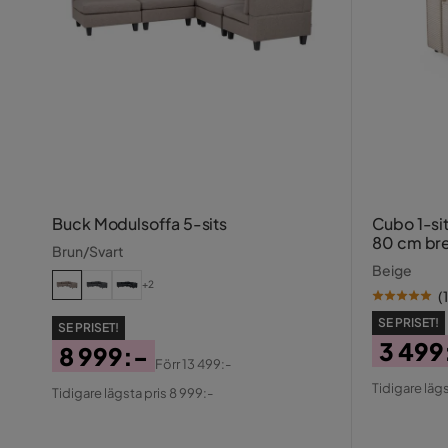
Buck Modulsoffa 5-sits
Cubo 1-si
80 cm br
Brun/Svart
Beige
+2
(
1
SE PRISET!
SE PRISET!
3 499
8 999:-
Förr
13 499:-
Pris
Origin
Pris
Original
Tidigare lägs
Tidigare lägsta pris 8 999:-
Pris
Pris