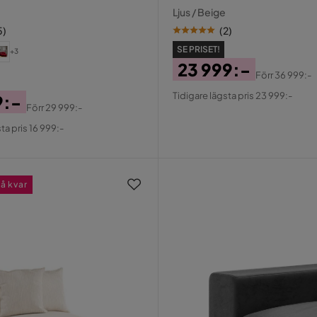
er
ryggstöd
Ljus / Beige
5
)
(
2
)
SE PRISET!
+3
23 999:-
Förr
36 999:-
Pris
Original
Tidigare lägsta pris 23 999:-
9:-
Pris
Förr
29 999:-
al
ta pris 16 999:-
å kvar