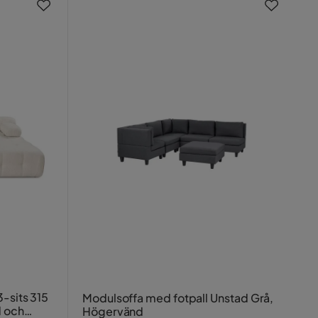
3-sits 315
Modulsoffa med fotpall Unstad Grå,
d och
Högervänd