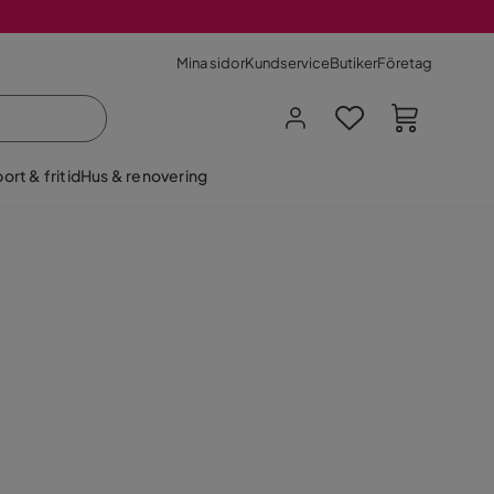
Mina sidor
Kundservice
Butiker
Företag
ort & fritid
Hus & renovering