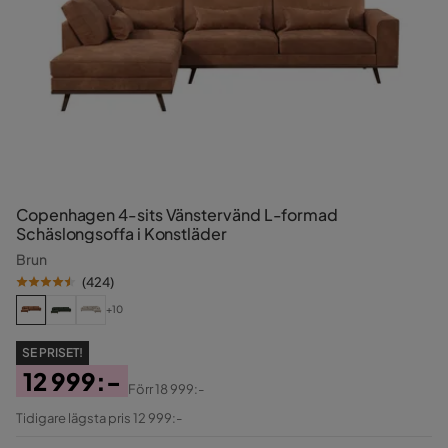
Copenhagen 4-sits Vänstervänd L-formad
Schäslongsoffa i Konstläder
Brun
(
424
)
+10
SE PRISET!
12 999:-
Förr
18 999:-
Pris
Original
Tidigare lägsta pris 12 999:-
Pris