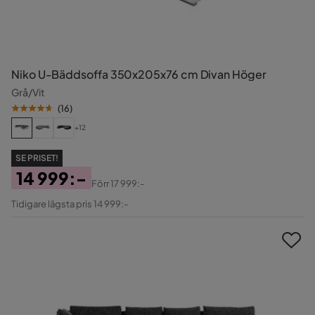
Niko U-Bäddsoffa 350x205x76 cm Divan Höger
Grå/Vit
(
16
)
+12
SE PRISET!
14 999:-
Förr
17 999:-
Pris
Original
Tidigare lägsta pris 14 999:-
Pris