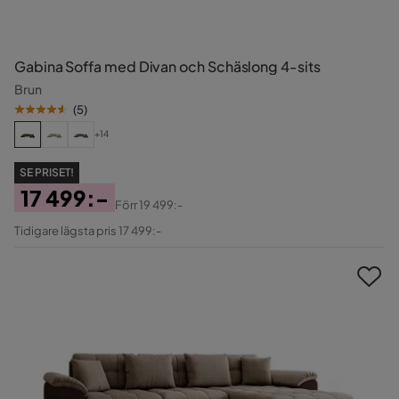
Gabina Soffa med Divan och Schäslong 4-sits
Brun
(
5
)
+14
SE PRISET!
17 499:-
Förr
19 499:-
Pris
Original
Tidigare lägsta pris 17 499:-
Pris