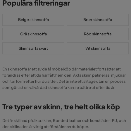
Populära filtreringar
Beige skinnsoffa
Brun skinnsoffa
Grå skinnsoffa
Röd skinnsoffa
Skinnsoffa svart
Vit skinnsoffa
En skinnsoffa är ett av de få möbelköp där materialet fortsätter att
förändras efter att du har fått hem den. Äkta skinn patineras, mjuknar
och tar form efter hur du sitter. Det är inte ett slitage utan en process
som gör att en välvårdad skinnsoffa kan se bättre ut efter tio år.
Tre typer av skinn, tre helt olika köp
Det är skillnad på äkta skinn, Bonded leather och konstläder i PU, och
den skillnaden är viktig att förstå innan du köper.