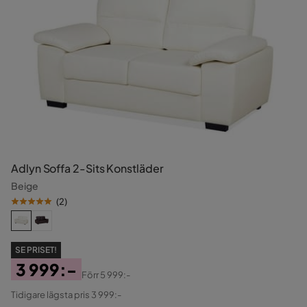
Adlyn Soffa 2-Sits Konstläder
Beige
(
2
)
SE PRISET!
3 999:-
Förr
5 999:-
Pris
Original
Tidigare lägsta pris 3 999:-