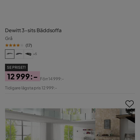
Dewitt 3-sits Bäddsoffa
Grå
(
17
)
+5
SE PRISET!
12 999:-
Förr
14 999:-
Pris
Original
Tidigare lägsta pris 12 999:-
Pris