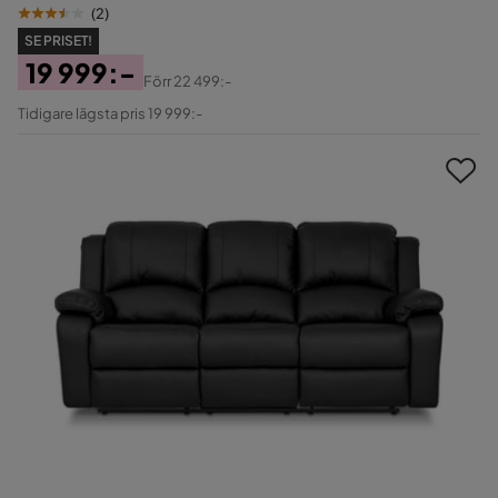
(
2
)
SE PRISET!
19 999:-
Förr
22 499:-
Pris
Original
Tidigare lägsta pris 19 999:-
Pris