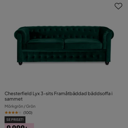
Chesterfield Lyx 3-sits Framåtbäddad bäddsoffa i
sammet
Mörkgrön / Grön
(
100
)
SE PRISET!
9 999:-