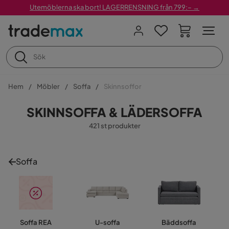
Utemöblerna ska bort! LAGERRENSNING från 799:– →
Hem
Möbler
Soffa
Skinnsoffor
SKINNSOFFA & LÄDERSOFFA
421 st produkter
Soffa
Soffa REA
U-soffa
Bäddsoffa