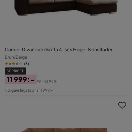
Camior Divanbäddsoffa 4-sits Höger Konstläder
Brun/Beige
(
3
)
SE PRISET!
11 999:-
Förr
14 999:-
Pris
Original
Tidigare lägsta pris 11 999:-
Pris