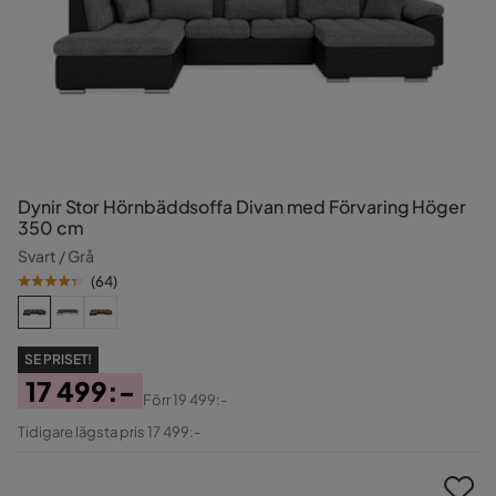
Dynir Stor Hörnbäddsoffa Divan med Förvaring Höger
350 cm
Svart / Grå
(
64
)
SE PRISET!
17 499:-
Förr
19 499:-
Pris
Original
Tidigare lägsta pris 17 499:-
Pris