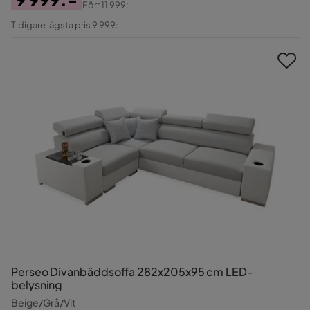
Förr
11 999:-
Pris
Original
Tidigare lägsta pris 9 999:-
Pris
Perseo Divanbäddsoffa 282x205x95 cm LED-
belysning
Beige/Grå/Vit