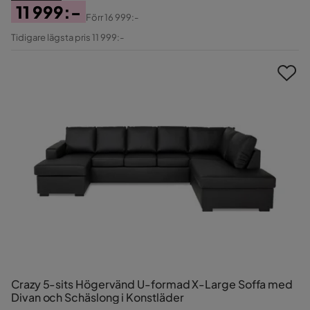
11 999:-
Förr
16 999:-
Pris
Original
Tidigare lägsta pris 11 999:-
Pris
Crazy 5-sits Högervänd U-formad X-Large Soffa med
Divan och Schäslong i Konstläder