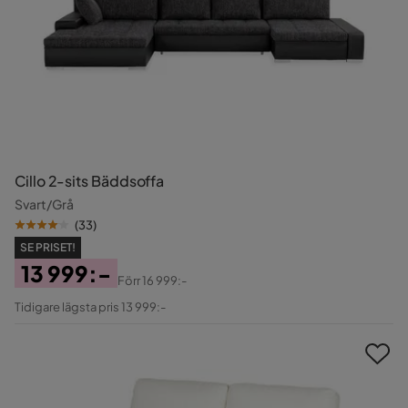
Cillo 2-sits Bäddsoffa
Svart/Grå
(
33
)
SE PRISET!
13 999:-
Förr
16 999:-
Pris
Original
Tidigare lägsta pris 13 999:-
Pris