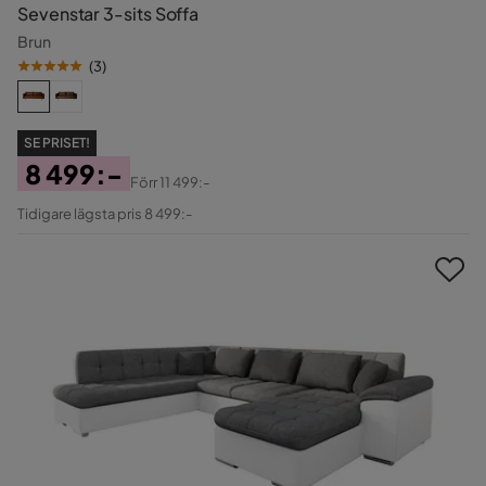
Sevenstar 3-sits Soffa
Brun
(
3
)
SE PRISET!
8 499:-
Förr
11 499:-
Pris
Original
Tidigare lägsta pris 8 499:-
Pris