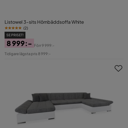
Listowel 3-sits Hörnbäddsoffa White
(
2
)
SE PRISET!
8 999:-
Förr
9 999:-
Pris
Original
Tidigare lägsta pris 8 999:-
Pris