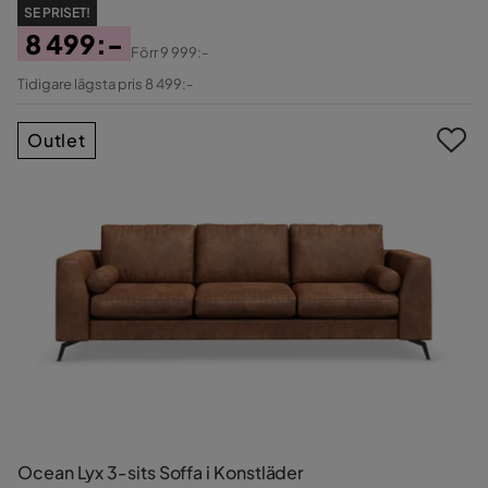
SE PRISET!
8 499:-
Förr
9 999:-
Pris
Original
Tidigare lägsta pris 8 499:-
Pris
Outlet
Ocean Lyx 3-sits Soffa i Konstläder