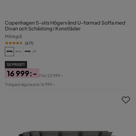
Copenhagen 5-sits Högervänd U-formad Soffa med
Divan och Schäslong i Konstläder
Mörkgrå
(
671
)
+11
SE PRISET!
16 999:-
Förr
22 999:-
Pris
Original
Tidigare lägsta pris 16 999:-
Pris