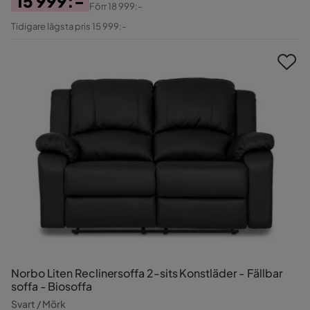
15 999:-
Förr
18 999:-
Pris
Original
Tidigare lägsta pris 15 999:-
Pris
Norbo Liten Reclinersoffa 2-sits Konstläder - Fällbar
soffa - Biosoffa
Svart / Mörk