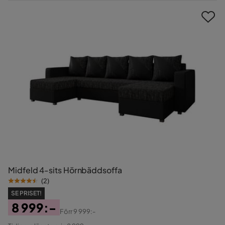
Pris
Midfeld 4-sits Hörnbäddsoffa
(
2
)
SE PRISET!
8 999:-
Förr
9 999:-
Pris
Original