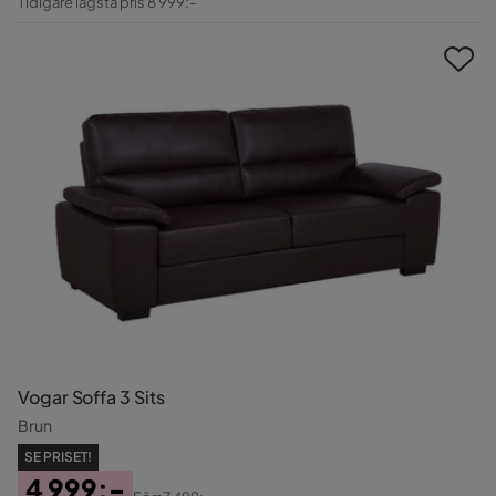
Tidigare lägsta pris 8 999:-
Pris
Vogar Soffa 3 Sits
Brun
SE PRISET!
4 999:-