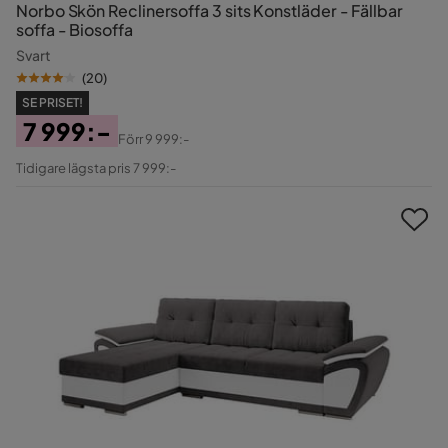
Norbo Skön Reclinersoffa 3 sits Konstläder - Fällbar
soffa - Biosoffa
Svart
(
20
)
SE PRISET!
7 999:-
Förr
9 999:-
Pris
Original
Tidigare lägsta pris 7 999:-
Pris