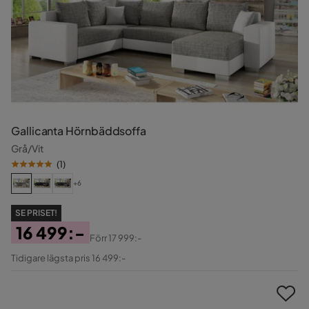
Gallicanta Hörnbäddsoffa
Grå/Vit
(
1
)
+6
SE PRISET!
16 499:-
Förr
17 999:-
Pris
Original
Tidigare lägsta pris 16 499:-
Pris