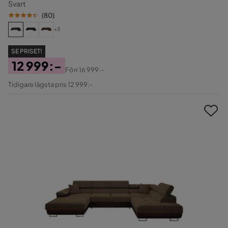
Svart
(
80
)
+3
SE PRISET!
12 999:-
Förr
16 999:-
Pris
Original
Tidigare lägsta pris 12 999:-
Pris