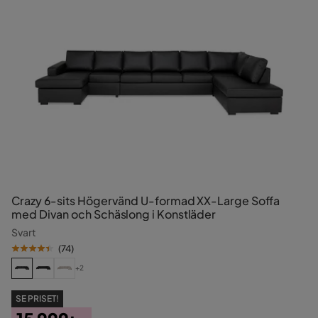
Crazy 6-sits Högervänd U-formad XX-Large Soffa
med Divan och Schäslong i Konstläder
Svart
(
74
)
+2
SE PRISET!