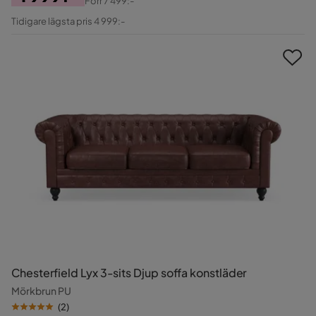
Förr
7 499:-
Pris
Original
Tidigare lägsta pris 4 999:-
Pris
Chesterfield Lyx 3-sits Djup soffa konstläder
Mörkbrun PU
(
2
)