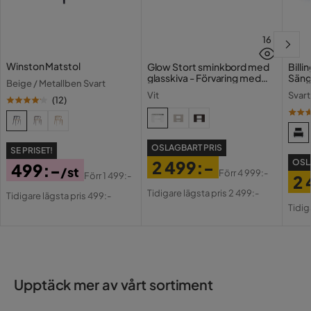
16
Winston Matstol
Glow Stort sminkbord med
Bill
glasskiva - Förvaring med
Säng
Beige / Metallben Svart
lådor och fack 120 cm
Vit
Svart
(
12
)
OSLAGBART PRIS
SE PRISET!
2 499:-
OSL
499:-
/st
Förr
4 999:-
Förr
1 499:-
2 
Pris
Original
Pris
Original
Tidigare lägsta pris 2 499:-
Tidigare lägsta pris 499:-
Pri
Or
Pris
Pris
Tidig
Pri
Upptäck mer av vårt sortiment