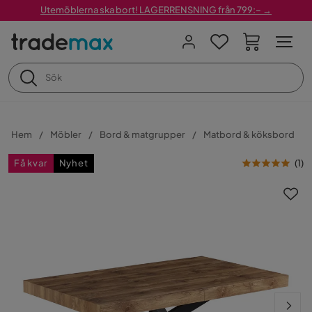
Utemöblerna ska bort! LAGERRENSNING från 799:– →
Hem
Möbler
Bord & matgrupper
Matbord & köksbord
Få kvar
Nyhet
(
1
)