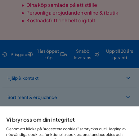
•
Dina köp samlade på ett ställe
•
Personliga erbjudanden online & i butik
•
Kostnadsfritt och helt digitalt
1 års öppet
Snabb
Upp till 20 års
Prisgaranti
köp
leverans
garanti
Hjälp & kontakt
Sortiment & erbjudande
Om Trademax
Vi bryr oss om din integritet
Genom att klicka på "Acceptera cookies" samtycker du till lagring av
nödvändiga cookies, funktionella cookies, prestandacookies och
Vi finns i flera länder