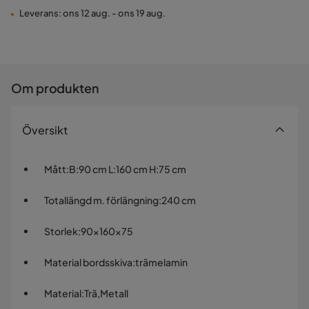
Leverans: ons 12 aug. - ons 19 aug.
Om produkten
Översikt
Mått
:
B:90 cm L:160 cm H:75 cm
Totallängd m. förlängning
:
240 cm
Storlek
:
90x160x75
Material bordsskiva
:
trämelamin
Material
:
Trä,Metall