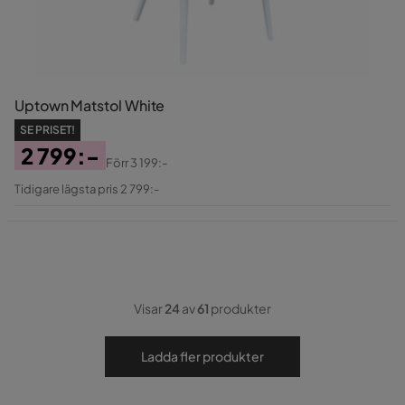
Uptown Matstol White
SE PRISET!
2 799:-
Förr
3 199:-
Pris
Original
Tidigare lägsta pris 2 799:-
Pris
Visar
24
av
61
produkter
Ladda fler produkter