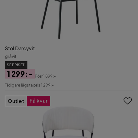
Stol Darcyvit
gråvit
SE PRISET!
1 299:-
Förr
1 899:-
Pris
Original
Tidigare lägsta pris 1 299:-
Pris
Få kvar
Outlet