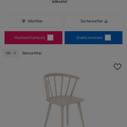
köksstol
Sortera efter
Alla filter
Sortera efter
Visa bara Kampanj
Snabb leverans
Vit
Rensa filter