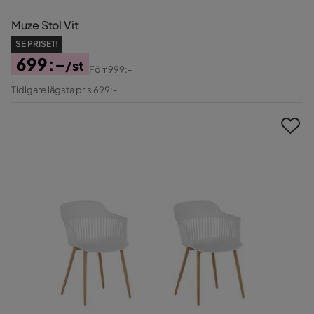
Muze Stol Vit
SE PRISET!
699:-
/st
Förr
999:-
Pris
Original
Tidigare lägsta pris 699:-
Pris