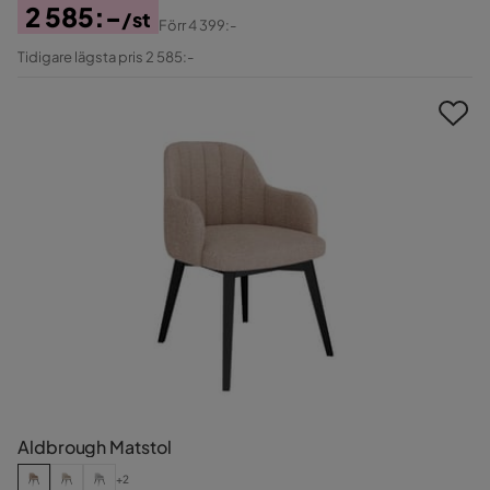
2 585:-
/st
Förr
4 399:-
Pris
Original
Tidigare lägsta pris 2 585:-
Pris
Aldbrough Matstol
+2