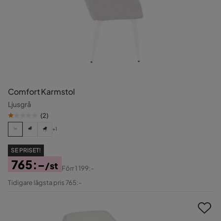
Comfort Karmstol
Ljusgrå
(
2
)
+1
SE PRISET!
765:-
/st
Förr
1 199:-
Pris
Original
Tidigare lägsta pris 765:-
Pris