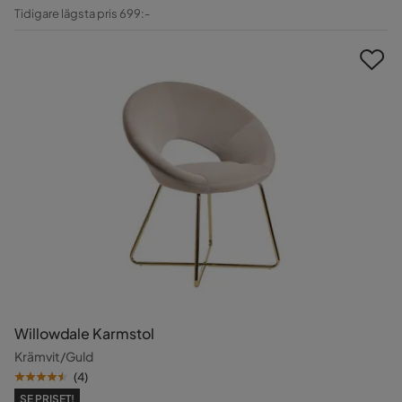
Pris
Original
Tidigare lägsta pris 699:-
Pris
Willowdale Karmstol
Krämvit/Guld
(
4
)
SE PRISET!