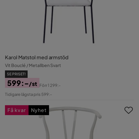
Karol Matstol med armstöd
Vit Bouclé / Metallben Svart
SE PRISET!
599:-
/st
Förr
1 299:-
Pris
Original
Tidigare lägsta pris 599:-
Pris
Få kvar
Nyhet