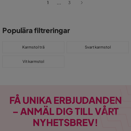
...
1
3
Populära filtreringar
Karmstol trä
Svart karmstol
Vit karmstol
FÅ UNIKA ERBJUDANDEN
– ANMÄL DIG TILL VÅRT
NYHETSBREV!