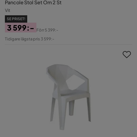
Pancole Stol Set Om 2 St
Vit
SE PRISET!
3 599:-
Förr
5 399:-
Pris
Original
Tidigare lägsta pris 3 599:-
Pris