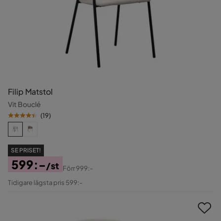
Filip Matstol
Vit Bouclé
(
19
)
SE PRISET!
599:-
/st
Förr
999:-
Pris
Original
Tidigare lägsta pris 599:-
Pris