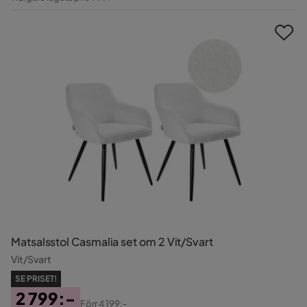
Pris
Matsalsstol Casmalia set om 2 Vit/Svart
Vit/Svart
SE PRISET!
2 799:-
Förr
4 199:-