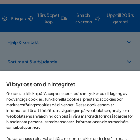
1 års öppet
Snabb
Upp till 20 års
Prisgaranti
köp
leverans
garanti
Hjälp & kontakt
Sortiment & erbjudande
Om Trademax
Vi bryr oss om din integritet
Genom att klicka på "Acceptera cookies" samtycker du till lagring av
nödvändiga cookies, funktionella cookies, prestandacookies och
Vi finns i flera länder
marknadsföringscookies på din enhet. Dessa cookies samlar
information för att förbättra navigeringen på webbplatsen, analysera
webbplatsens användning och bistå i våra marknadsföringsåtgärder för
bland annat personaliserade annonser. Informationen delas med våra
samarbetspartners.
Du kan anpassa dina val och läsa mer om cookies under Inställningar.