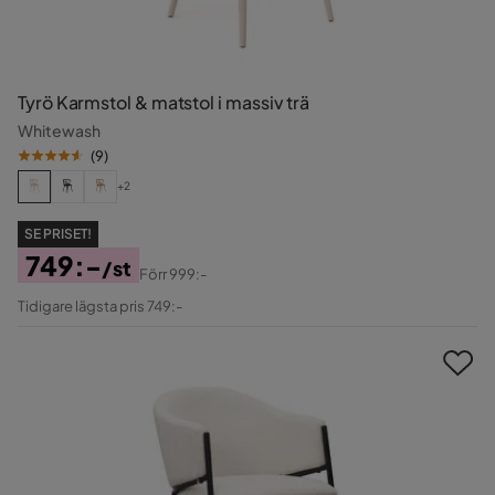
Tyrö Karmstol & matstol i massiv trä
Whitewash
(
9
)
+2
SE PRISET!
749:-
/st
Förr
999:-
Pris
Original
Tidigare lägsta pris 749:-
Pris