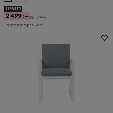
SE PRISET!
2 499:-
Förr
2 799:-
Pris
Original
Tidigare lägsta pris 2 499:-
Pris