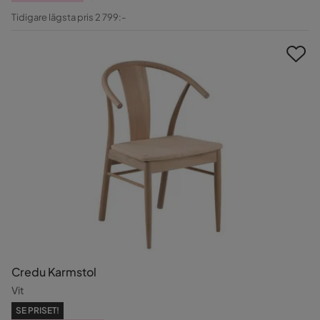
Pris
Original
Tidigare lägsta pris 2 799:-
Pris
Credu Karmstol
Vit
SE PRISET!