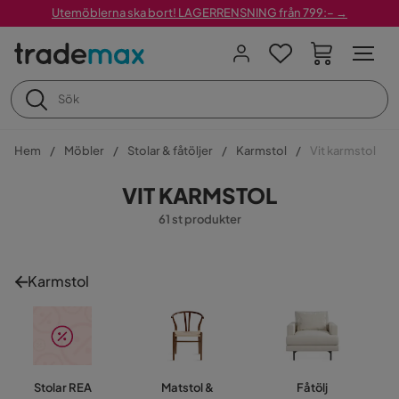
Utemöblerna ska bort! LAGERRENSNING från 799:– →
Hem
Möbler
Stolar & fåtöljer
Karmstol
Vit karmstol
VIT KARMSTOL
61 st produkter
Karmstol
Stolar REA
Matstol &
Fåtölj