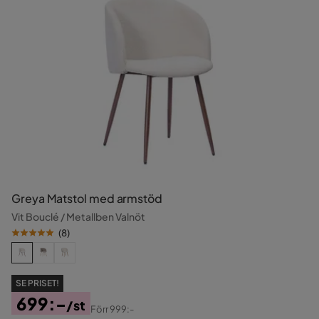
Greya Matstol med armstöd
Vit Bouclé / Metallben Valnöt
(
8
)
SE PRISET!
699:-
/st
Förr
999:-