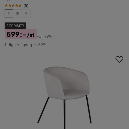
(
5
)
SE PRISET!
599:-
/st
Förr
999:-
Pris
Original
Tidigare lägsta pris 599:-
Pris