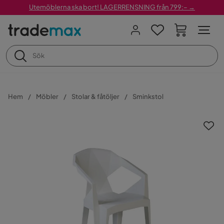
Utemöblerna ska bort! LAGERRENSNING från 799:– →
Hem
Möbler
Stolar & fåtöljer
Sminkstol