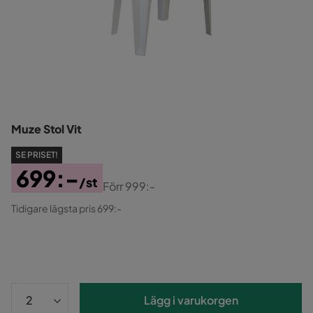
Muze Stol Vit
SE PRISET!
699:-
/st
Förr
999:-
Pris
Original
Tidigare lägsta pris 699:-
Pris
Lägg i varukorgen