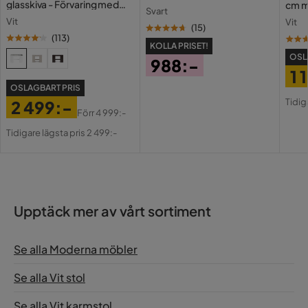
glasskiva - Förvaring med
cm m
Svart
lådor och fack 120 cm
Holl
Vit
Vit
USB-
(
15
)
(
113
)
KOLLA PRISET!
OSL
988:-
1 
Pris
OSLAGBART PRIS
Pri
Or
Tidig
2 499:-
Pri
Förr
4 999:-
Pris
Original
Tidigare lägsta pris 2 499:-
Pris
Upptäck mer av vårt sortiment
Se alla Moderna möbler
Se alla Vit stol
Se alla Vit karmstol