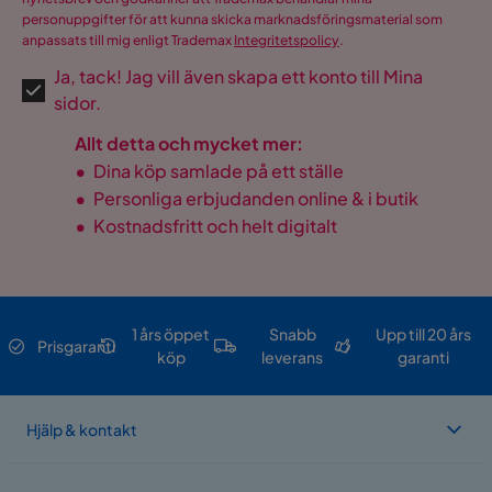
personuppgifter för att kunna skicka marknadsföringsmaterial som
anpassats till mig enligt Trademax
Integritetspolicy
.
Ja, tack! Jag vill även skapa ett konto till Mina
sidor.
Allt detta och mycket mer:
•
Dina köp samlade på ett ställe
•
Personliga erbjudanden online & i butik
•
Kostnadsfritt och helt digitalt
1 års öppet
Snabb
Upp till 20 års
Prisgaranti
köp
leverans
garanti
Hjälp & kontakt