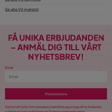
Se alla Vit matstol
FÅ UNIKA ERBJUDANDEN
– ANMÄL DIG TILL VÅRT
NYHETSBREV!
Email
Prenumerera
Genom att fylla i min mailadress bekräftar jag att jag vill ha Trademax
nyhetsbrev och godkänner att Trademax behandlar mina