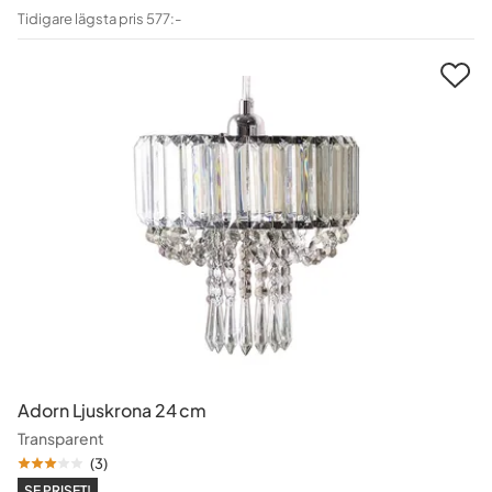
Pris
Original
Tidigare lägsta pris 577:-
Pris
Adorn Ljuskrona 24 cm
Transparent
(
3
)
SE PRISET!