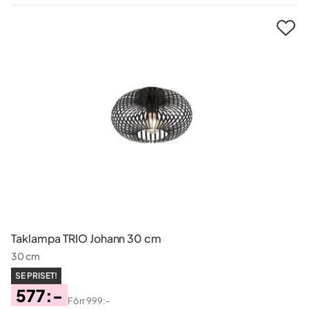
Pris
Taklampa TRIO Johann 30 cm
30 cm
SE PRISET!
577:-
Förr
999:-