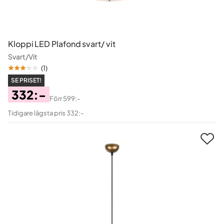
Kloppi LED Plafond svart/ vit
Svart/Vit
(
1
)
SE PRISET!
332:-
Förr
599:-
Pris
Original
Tidigare lägsta pris 332:-
Pris