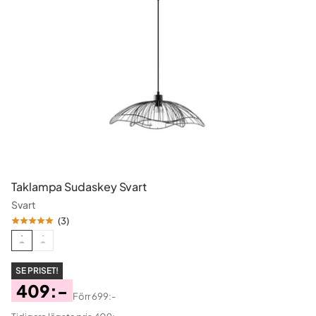
Taklampa Sudaskey Svart
Svart
(
3
)
SE PRISET!
409:-
Förr
699:-
Pris
Original