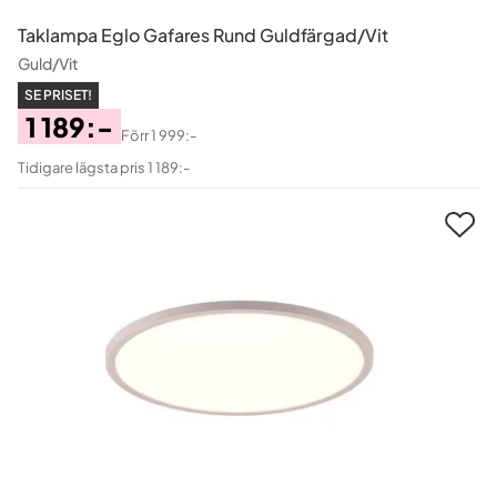
Taklampa Eglo Gafares Rund Guldfärgad/Vit
Guld/Vit
SE PRISET!
1 189:-
Förr
1 999:-
Pris
Original
Tidigare lägsta pris 1 189:-
Pris