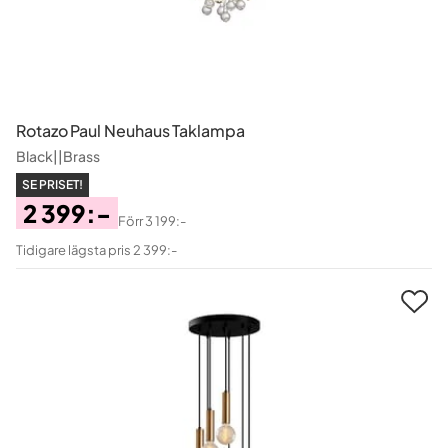
Rotazo Paul Neuhaus Taklampa
Black||Brass
SE PRISET!
2 399:-
Förr
3 199:-
Pris
Original
Tidigare lägsta pris 2 399:-
Pris