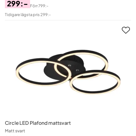
299:-
Förr
799:-
Pris
Original
Tidigare lägsta pris 299:-
Pris
Circle LED Plafond mattsvart
Matt svart