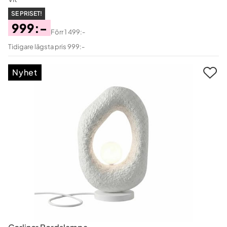
SE PRISET!
999:-
Förr
1 499:-
Pris
Original
Tidigare lägsta pris 999:-
Pris
Nyhet