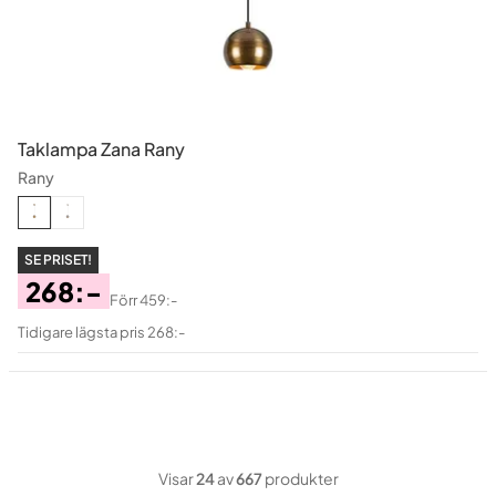
Taklampa Zana Rany
Rany
SE PRISET!
268:-
Förr
459:-
Pris
Original
Tidigare lägsta pris 268:-
Pris
Visar
24
av
667
produkter