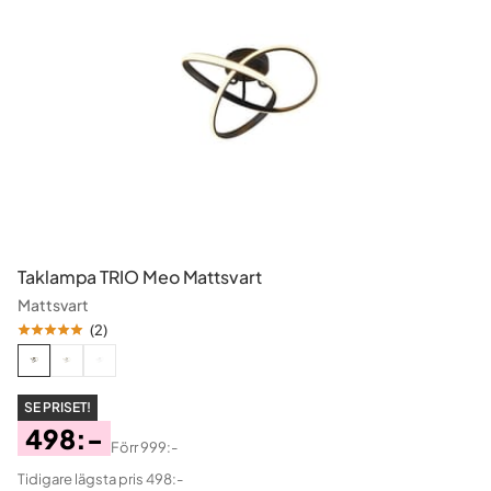
Taklampa TRIO Meo Mattsvart
Mattsvart
(
2
)
SE PRISET!
498:-
Förr
999:-
Pris
Original
Tidigare lägsta pris 498:-