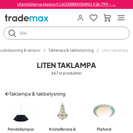
Utemöblerna ska bort! LAGERRENSNING från 799:– →
usbelysning & lampor
Taklampa & takbelysning
Liten taklampa
LITEN TAKLAMPA
667 st produkter
Taklampa & takbelysning
Pendellampor
Kristallkrona &
Plafond