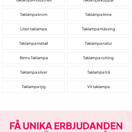
Taklampa krom
Taklampa linne
Liten taklampa
Taklampa mässing
Taklampa metall
Taklampa natur
Retro Taklampa
Taklampa rotting
Taklampa silver
Taklampa trä
Taklampa tyg
Vit taklampa
FÅ UNIKA ERBJUDANDEN