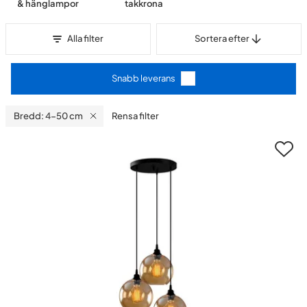
& hänglampor
takkrona
Sortera efter
Alla filter
Sortera efter
Snabb leverans
Bredd: 4-50 cm
Rensa filter