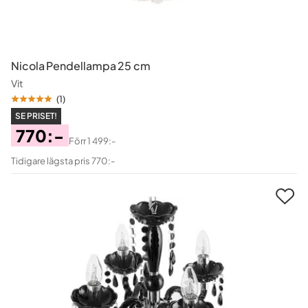
Nicola Pendellampa 25 cm
Vit
(
1
)
SE PRISET!
770:-
Förr
1 499:-
Pris
Original
Tidigare lägsta pris 770:-
Pris