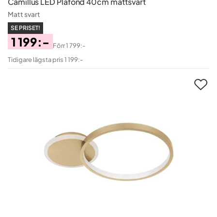
Camillus LED Plafond 40cm mattsvart
Matt svart
SE PRISET!
1 199:-
Förr
1 799:-
Pris
Original
Tidigare lägsta pris 1 199:-
Pris