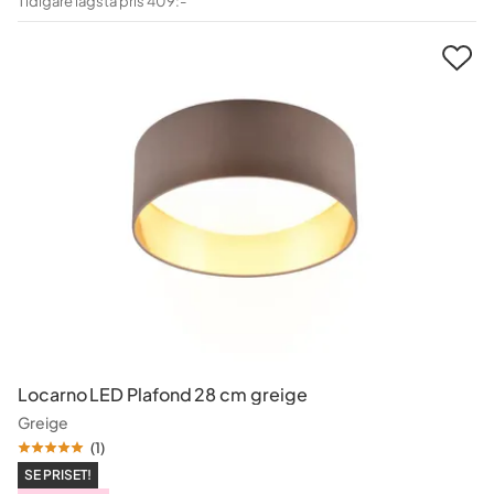
Tidigare lägsta pris 409:-
Pris
Locarno LED Plafond 28 cm greige
Greige
(
1
)
SE PRISET!