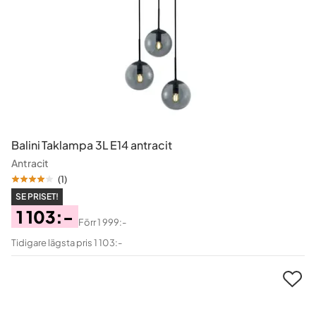
Balini Taklampa 3L E14 antracit
Antracit
(
1
)
SE PRISET!
1 103:-
Förr
1 999:-
Pris
Original
Tidigare lägsta pris 1 103:-
Pris