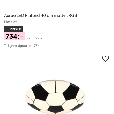
Aureo LED Plafond 40 cm mattvit RGB
Matt vit
SE PRISET!
734:-
Förr
1 199:-
Pris
Original
Tidigare lägsta pris 734:-
Pris