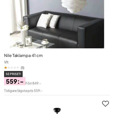
Nile Taklampa 41 cm
Vit
(
1
)
SE PRISET!
559:-
Förr
849:-
Pris
Original
Tidigare lägsta pris 559:-
Pris