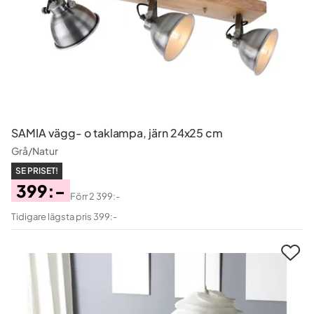
SAMIA vägg- o taklampa, järn 24x25 cm
Grå/Natur
SE PRISET!
399:-
Förr
2 399:-
Pris
Original
Tidigare lägsta pris 399:-
Pris