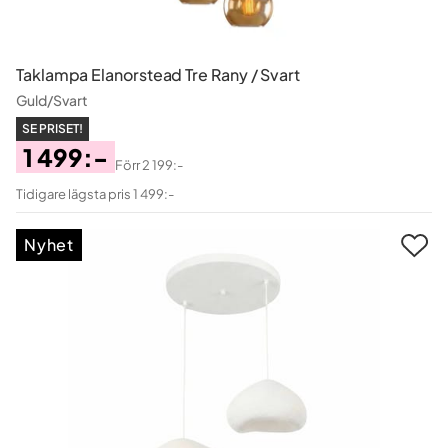
Taklampa Elanorstead Tre Rany / Svart
Guld/Svart
SE PRISET!
1 499:-
Förr
2 199:-
Pris
Original
Tidigare lägsta pris 1 499:-
Pris
Nyhet