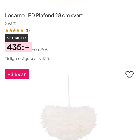
Locarno LED Plafond 28 cm svart
Svart
(
1
)
SE PRISET!
435:-
Förr
799:-
Pris
Original
Tidigare lägsta pris 435:-
Pris
Få kvar