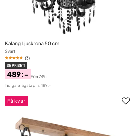
Kalang Ljuskrona 50 cm
Svart
(
3
)
SE PRISET!
489:-
Förr
749:-
Pris
Original
Tidigare lägsta pris 489:-
Pris
Få kvar