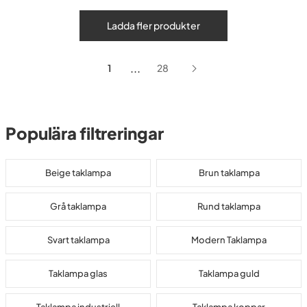
Ladda fler produkter
...
1
28
Populära filtreringar
Beige taklampa
Brun taklampa
Grå taklampa
Rund taklampa
Svart taklampa
Modern Taklampa
Taklampa glas
Taklampa guld
Taklampa industriell
Taklampa koppar