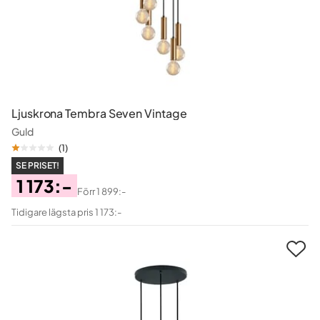
Ljuskrona Tembra Seven Vintage
Guld
(
1
)
SE PRISET!
1 173:-
Förr
1 899:-
Pris
Original
Tidigare lägsta pris 1 173:-
Pris