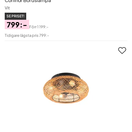
Corlinor Bordslampa
Vit
SE PRISET!
799:-
Förr
1 199:-
Pris
Original
Tidigare lägsta pris 799:-
Pris