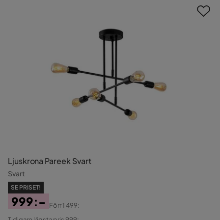
Ljuskrona Pareek Svart
Svart
SE PRISET!
999:-
Förr
1 499:-
Pris
Original
Tidigare lägsta pris 999:-