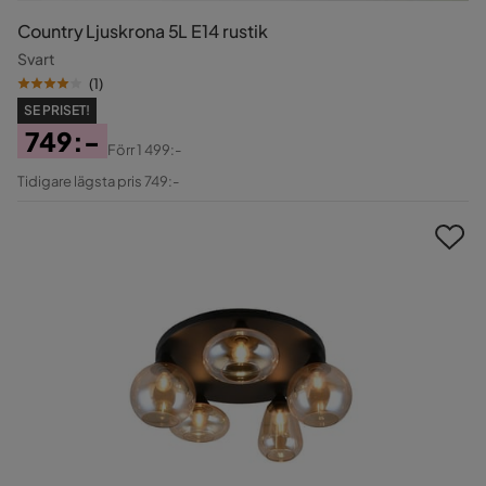
Country Ljuskrona 5L E14 rustik
Svart
(
1
)
SE PRISET!
749:-
Förr
1 499:-
Pris
Original
Tidigare lägsta pris 749:-
Pris