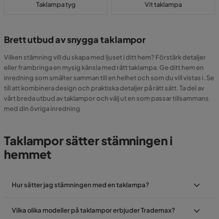
Taklampa tyg
Vit taklampa
Brett utbud av snygga taklampor
Vilken stämning vill du skapa med ljuset i ditt hem? Förstärk detaljer
eller frambringa en mysig känsla med rätt taklampa. Ge ditt hem en
inredning som smälter samman till en helhet och som du vill vistas i. Se
till att kombinera design och praktiska detaljer på rätt sätt. Ta del av
vårt breda utbud av taklampor och välj ut en som passar tillsammans
med din övriga inredning
Taklampor sätter stämningen i
hemmet
Hur sätter jag stämningen med en taklampa?
Vilka olika modeller på taklampor erbjuder Trademax?