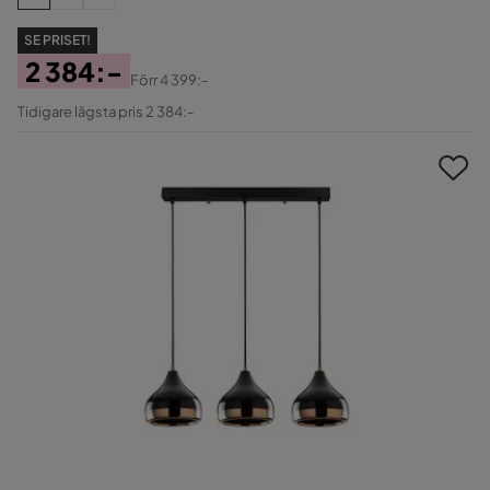
SE PRISET!
2 384:-
Förr
4 399:-
Pris
Original
Tidigare lägsta pris 2 384:-
Pris