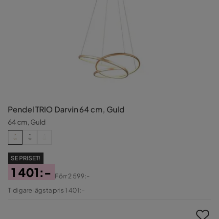
Pendel TRIO Darvin 64 cm, Guld
64 cm, Guld
SE PRISET!
1 401:-
Förr
2 599:-
Pris
Original
Tidigare lägsta pris 1 401:-
Pris