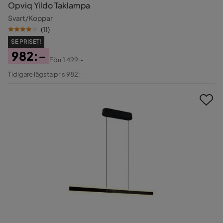
Opviq Yildo Taklampa
Svart/Koppar
(
11
)
SE PRISET!
982:-
Förr
1 499:-
Pris
Original
Tidigare lägsta pris 982:-
Pris