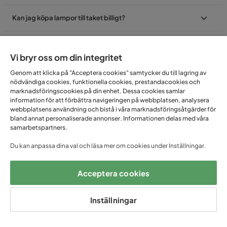
Kan jag köpa lampor till taket billigt?
Vi bryr oss om din integritet
Genom att klicka på "Acceptera cookies" samtycker du till lagring av
FÅ UNIKA ERBJUDANDEN
nödvändiga cookies, funktionella cookies, prestandacookies och
marknadsföringscookies på din enhet. Dessa cookies samlar
information för att förbättra navigeringen på webbplatsen, analysera
– ANMÄL DIG TILL VÅRT
webbplatsens användning och bistå i våra marknadsföringsåtgärder för
bland annat personaliserade annonser. Informationen delas med våra
NYHETSBREV!
samarbetspartners.
Du kan anpassa dina val och läsa mer om cookies under Inställningar.
Email
Acceptera cookies
Inställningar
Prenumerera