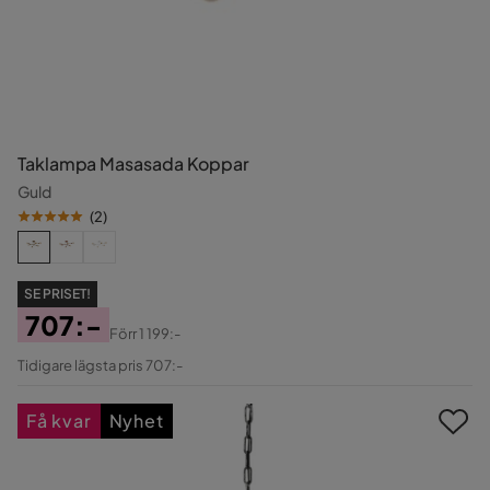
Taklampa Masasada Koppar
Guld
(
2
)
SE PRISET!
707:-
Förr
1 199:-
Pris
Original
Tidigare lägsta pris 707:-
Pris
Få kvar
Nyhet