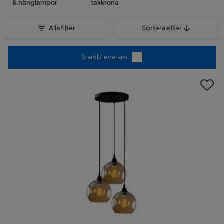
& hänglampor
takkrona
Sortera efter
Alla filter
Sortera efter
Snabb leverans