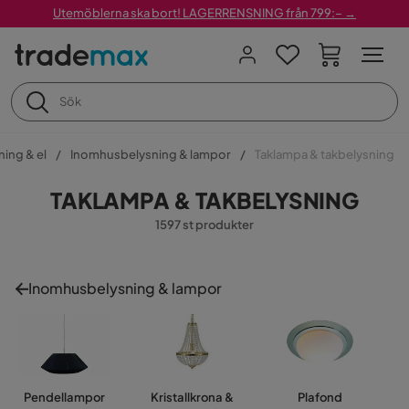
Utemöblerna ska bort! LAGERRENSNING från 799:– →
ning & el
Inomhusbelysning & lampor
Taklampa & takbelysning
TAKLAMPA & TAKBELYSNING
1597 st produkter
Inomhusbelysning & lampor
Pendellampor
Kristallkrona &
Plafond