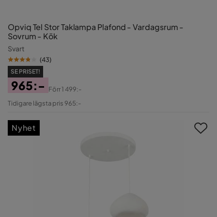
Opviq Tel Stor Taklampa Plafond - Vardagsrum -
Sovrum - Kök
Svart
(
43
)
SE PRISET!
965:-
Förr
1 499:-
Pris
Original
Tidigare lägsta pris 965:-
Pris
Nyhet