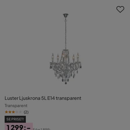
Luster Ljuskrona 5L E14 transparent
Transparent
(
2
)
SE PRISET!
1 299:-
Förr
1 899:-