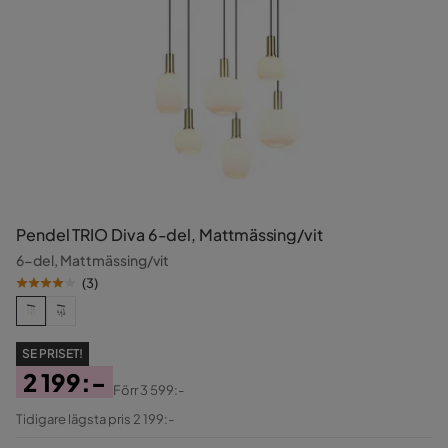
Pendel TRIO Diva 6-del, Mattmässing/vit
6-del, Mattmässing/vit
(
3
)
SE PRISET!
2 199:-
Förr
3 599:-
Pris
Original
Tidigare lägsta pris 2 199:-
Pris