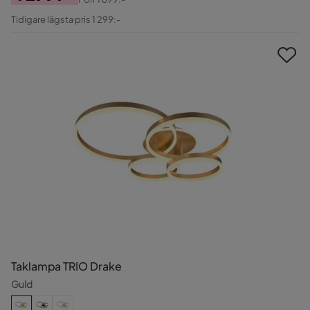
Pris
Original
Tidigare lägsta pris 1 299:-
Pris
Taklampa TRIO Drake
Guld