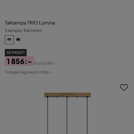
Taklampa TRIO Lumina
5 lampor, Bärnsten
SE PRISET!
1 856:-
Förr
3 599:-
Pris
Original
Tidigare lägsta pris 1 856:-
Pris