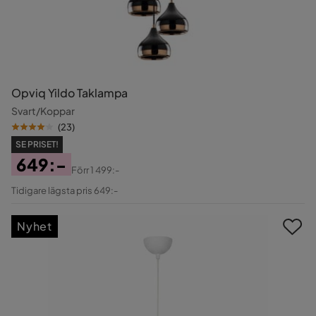
Opviq Yildo Taklampa
Svart/Koppar
(
23
)
SE PRISET!
649:-
Förr
1 499:-
Pris
Original
Tidigare lägsta pris 649:-
Pris
Nyhet