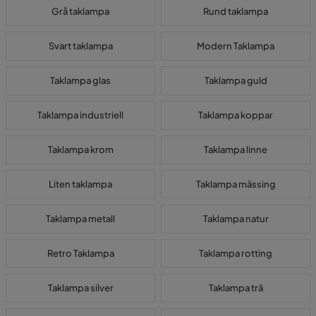
Grå taklampa
Rund taklampa
Svart taklampa
Modern Taklampa
Taklampa glas
Taklampa guld
Taklampa industriell
Taklampa koppar
Taklampa krom
Taklampa linne
Liten taklampa
Taklampa mässing
Taklampa metall
Taklampa natur
Retro Taklampa
Taklampa rotting
Taklampa silver
Taklampa trä