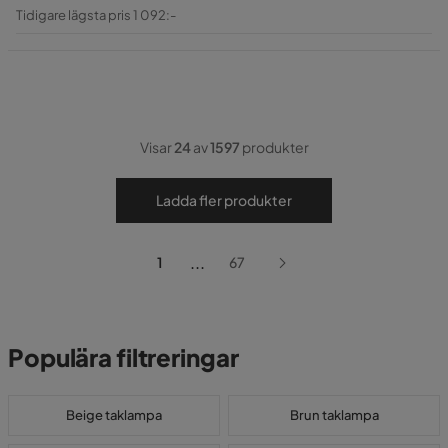
Pris
Original
Tidigare lägsta pris 1 092:-
Pris
Visar
24
av
1597
produkter
Ladda fler produkter
...
1
67
Populära filtreringar
Beige taklampa
Brun taklampa