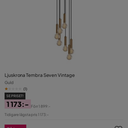
Ljuskrona Tembra Seven Vintage
Guld
(
1
)
SE PRISET!
1 173:-
Förr
1 899:-
Pris
Original
Tidigare lägsta pris 1 173:-
Pris