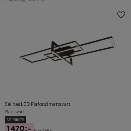
Pris
Salinas LED Plafond mattsvart
Matt svart
SE PRISET!
1 470:-
Förr
2 599:-