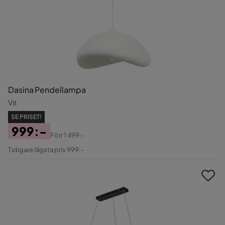
Dasina Pendellampa
Vit
SE PRISET!
999:-
Förr
1 499:-
Pris
Original
Tidigare lägsta pris 999:-
Pris