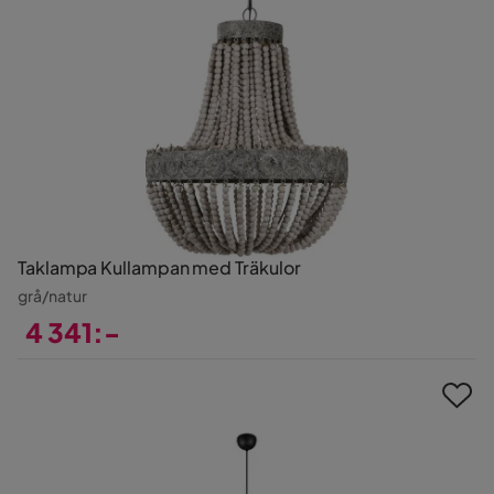
Taklampa Kullampan med Träkulor
grå/natur
4 341:-
Pris