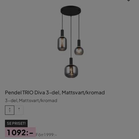
Pendel TRIO Diva 3-del, Mattsvart/kromad
3-del, Mattsvart/kromad
SE PRISET!
1 092:-
Förr
1 999:-