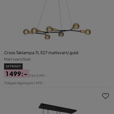
Cross Taklampa 7L E27 mattsvart/ guld
Matt svart/Guld
SE PRISET!
1 499:-
Förr
2 199:-
Pris
Original
Tidigare lägsta pris 1 499:-
Pris