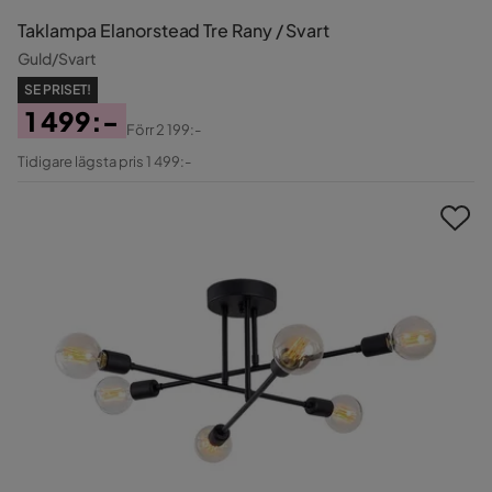
Taklampa Elanorstead Tre Rany / Svart
Guld/Svart
SE PRISET!
1 499:-
Förr
2 199:-
Pris
Original
Tidigare lägsta pris 1 499:-
Pris