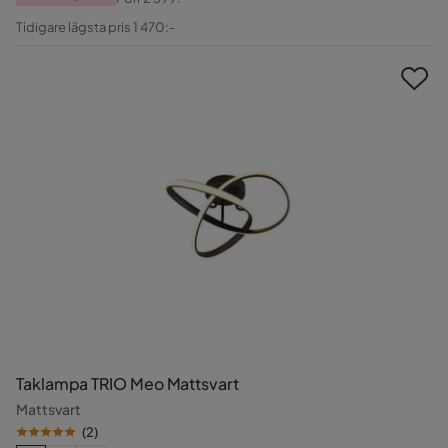
Pris
Original
Tidigare lägsta pris 1 470:-
Pris
Taklampa TRIO Meo Mattsvart
Mattsvart
(
2
)