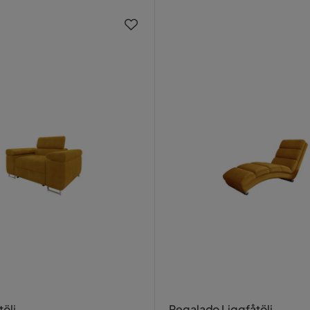
tölj
Regalado Liggfåtölj