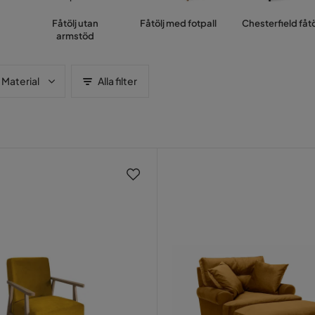
Fåtölj utan
Fåtölj med fotpall
Chesterfield fåtö
armstöd
Material
Alla filter