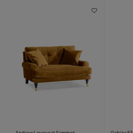
Andrew Loveseat Sammet
Gabina Få