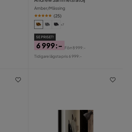
Amber/Mässing
(
25
)
+7
SE PRISET!
6 999:-
Förr
8 999:-
Pris
Original
Tidigare lägsta pris 6 999:-
Pris