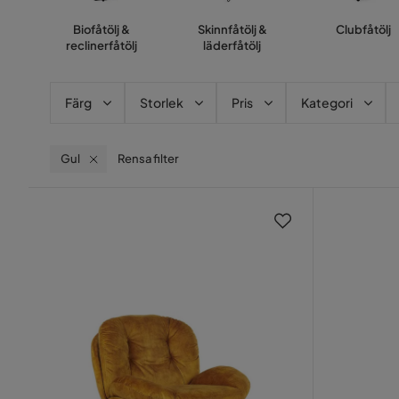
Biofåtölj &
Skinnfåtölj &
Clubfåtölj
reclinerfåtölj
läderfåtölj
Färg
Storlek
Pris
Kategori
Gul
Rensa filter