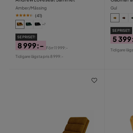
Amber/Mässing
Gul
(
41
)
+7
SE PRISET!
5 399
SE PRISET!
8 999:-
Pris
Origin
Förr
11 999:-
Tidigare lägs
Pris
Original
Pris
Tidigare lägsta pris 8 999:-
Pris