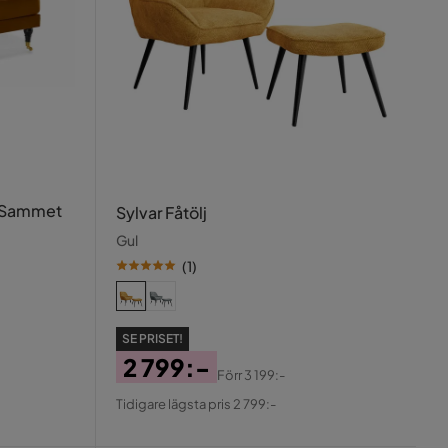
l Sammet
Sylvar Fåtölj
Gul
(
1
)
SE PRISET!
2 799:-
Förr
3 199:-
Pris
Original
Tidigare lägsta pris 2 799:-
Pris