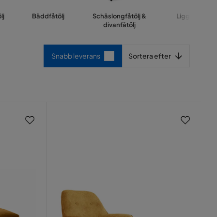
lj
Bäddfåtölj
Schäslongfåtölj &
Liggfåtölj
divanfåtölj
Sortera efter
Snabb leverans
Sortera efter