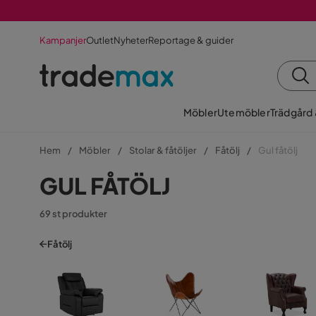
Kampanjer
Outlet
Nyheter
Reportage & guider
Möbler
Utemöbler
Trädgård
Hem
Möbler
Stolar & fåtöljer
Fåtölj
Gul fåtölj
GUL FÅTÖLJ
69 st produkter
Fåtölj