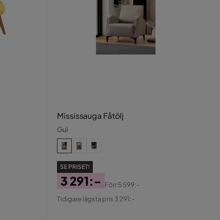
Mississauga Fåtölj
Gul
SE PRISET!
3 291:-
Förr
5 599:-
Pris
Original
Tidigare lägsta pris 3 291:-
Pris