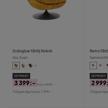
Svängbar fåtölj Nolvik
Retro Fåtö
Gul, Svart
Sammet/G
+1
SE PRISET!
SE PRISET!
3 399:-
2 999
Förr
4 999:-
Pris
Original
Pris
Origin
Tidigare lägsta pris 3 399:-
Tidigare lägs
Pris
Pris