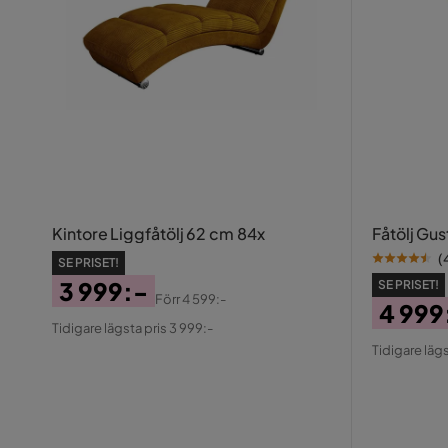
Kintore Liggfåtölj 62 cm 84x
Fåtölj Gu
(
SE PRISET!
3 999:-
SE PRISET!
Förr
4 599:-
4 999
Pris
Original
Tidigare lägsta pris 3 999:-
Pris
Origin
Pris
Tidigare lägs
Pris