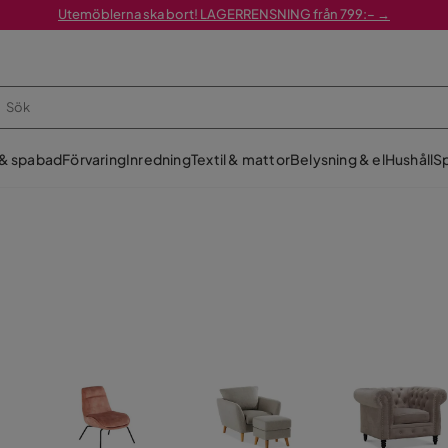
Utemöblerna ska bort! LAGERRENSNING från 799:– →
 & spabad
Förvaring
Inredning
Textil & mattor
Belysning & el
Hushåll
Sp