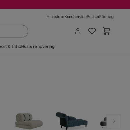
Mina sidor
Kundservice
Butiker
Företag
ort & fritid
Hus & renovering