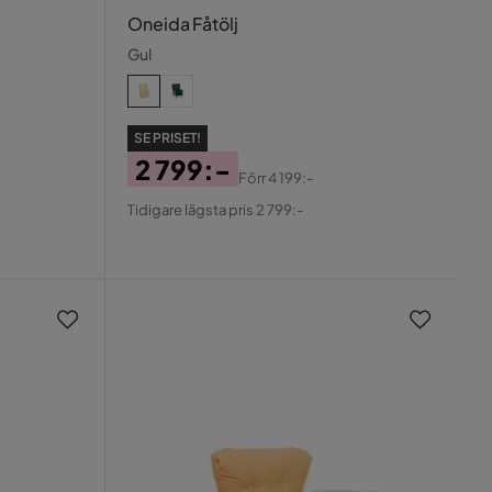
Oneida Fåtölj
Gul
SE PRISET!
2 799:-
Förr
4 199:-
Pris
Original
Tidigare lägsta pris 2 799:-
Pris