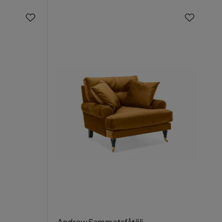
Andrew Sammetsfåtölj