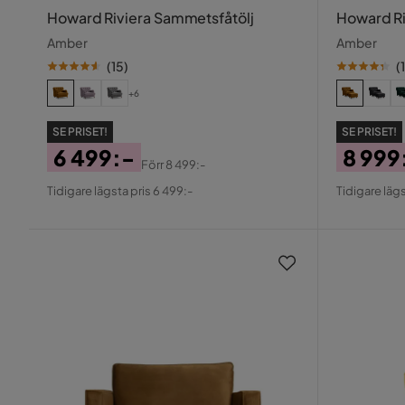
Howard Riviera Sammetsfåtölj
Howard Ri
Amber
Amber
(
15
)
(
+6
SE PRISET!
SE PRISET!
6 499:-
8 999
Förr
8 499:-
Pris
Original
Pris
Origin
Tidigare lägsta pris 6 499:-
Tidigare lägs
Pris
Pris