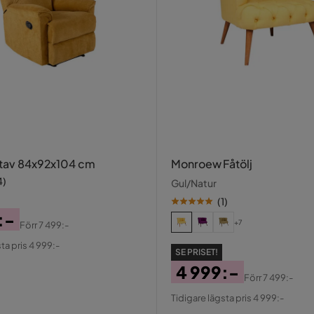
stav 84x92x104 cm
Monroew Fåtölj
4
)
Gul/Natur
(
1
)
:-
+7
Förr
7 499:-
al
ta pris 4 999:-
SE PRISET!
4 999:-
Förr
7 499:-
Pris
Original
Tidigare lägsta pris 4 999:-
Pris