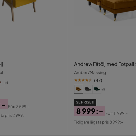
lj
Andrew Fåtölj med Fotpal
ul
Amber/Mässing
(
47
)
+4
+5
:-
SE PRISET!
Förr
3 599:-
8 999:-
al
Förr
11 999:-
ta pris 2 999:-
Pris
Original
Tidigare lägsta pris 8 999:-
Pris