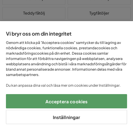
Teddy fåtölj
Tygfåtöljer
Vit fåtölj
Vi bryr oss om din integritet
Genom att klicka på "Acceptera cookies" samtycker du till lagring av
Design fåtölj för ett modernt hem
nödvändiga cookies, funktionella cookies, prestandacookies och
marknadsföringscookies på din enhet. Dessa cookies samlar
information för att förbättra navigeringen på webbplatsen, analysera
Moderna fåtöljer är en populär möbeltyp som är känd för sin stilrena
webbplatsens användning och bistå i våra marknadsföringsåtgärder för
design och bekvämlighet. Dessa fåtöljer är vanligtvis tillverkade av
bland annat personaliserade annonser. Informationen delas med våra
högkvalitativa material som läder, tyg eller konstläder och har ofta en
samarbetspartners.
minimalistisk och elegant estetik. Moderna fåtöljer är utformade för
att ge optimal komfort och stöd för rygg och nacke, samtidigt som
Du kan anpassa dina val och läsa mer om cookies under Inställningar.
de passar in i olika inredningsstilar. De finns i olika färger, former och
storlekar för att passa olika smaker och behov. Med sin moderna
Acceptera cookies
design och bekväma sittplats är dessa fåtöljer perfekta för
avkoppling och vila.
Inställningar
Vanliga frågor om Moderna Fåtöljer