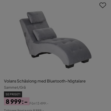
Volans Schäslong med Bluetooth-högtalare
Sammet/Grå
SE PRISET!
8 999:-
Förr
13 499:-
Pris
Original
Tidigare lägsta pris 8 999:-