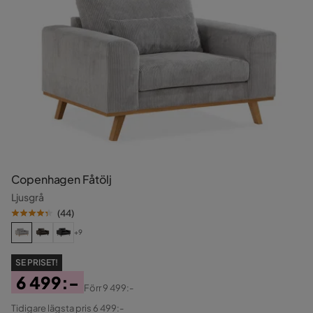
Copenhagen Fåtölj
Ljusgrå
(
44
)
+9
SE PRISET!
6 499:-
Förr
9 499:-
Pris
Original
Tidigare lägsta pris 6 499:-