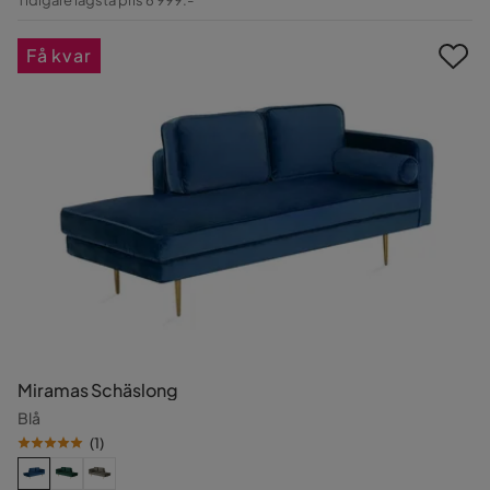
Pris
Få kvar
Miramas Schäslong
Blå
(
1
)