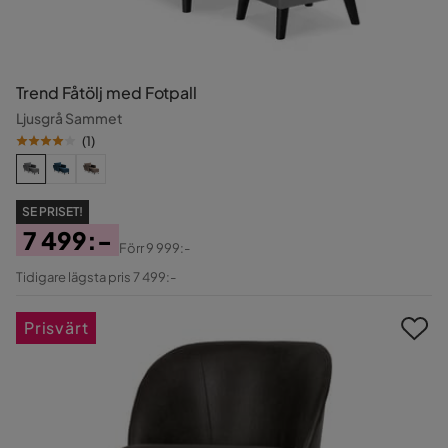
Trend Fåtölj med Fotpall
Ljusgrå Sammet
(
1
)
SE PRISET!
7 499:-
Förr
9 999:-
Pris
Original
Tidigare lägsta pris 7 499:-
Pris
Prisvärt