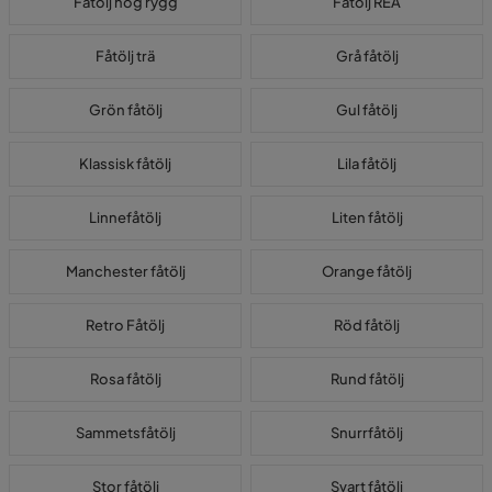
Fåtölj hög rygg
Fåtölj REA
Fåtölj trä
Grå fåtölj
Grön fåtölj
Gul fåtölj
Klassisk fåtölj
Lila fåtölj
Linnefåtölj
Liten fåtölj
Manchester fåtölj
Orange fåtölj
Retro Fåtölj
Röd fåtölj
Rosa fåtölj
Rund fåtölj
Sammetsfåtölj
Snurrfåtölj
Stor fåtölj
Svart fåtölj