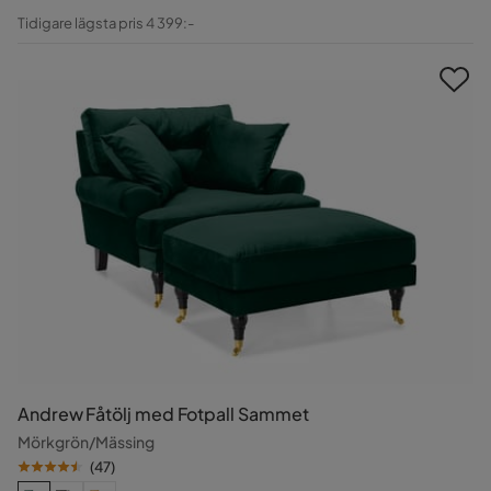
Pris
Original
Tidigare lägsta pris 4 399:-
Pris
Andrew Fåtölj med Fotpall Sammet
Mörkgrön/Mässing
(
47
)