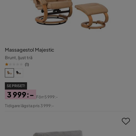
Massagestol Majestic
Brunt, ljust trä
(
1
)
SE PRISET!
3 999:-
Förr
5 999:-
Pris
Original
Tidigare lägsta pris 3 999:-
Pris