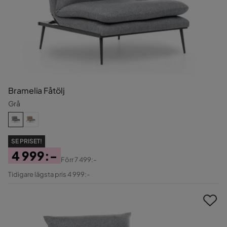
Bramelia Fåtölj
Grå
SE PRISET!
4 999:-
Förr
7 499:-
Pris
Original
Tidigare lägsta pris 4 999:-
Pris