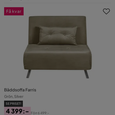
Pris
Få kvar
Bäddsoffa Farris
Grön, Silver
SE PRISET!
4 399:-
Förr
6 499:-