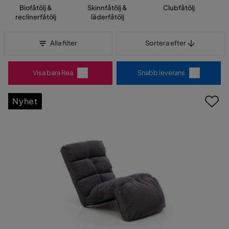
Biofåtölj &
Skinnfåtölj &
Clubfåtölj
reclinerfåtölj
läderfåtölj
Sortera efter
Alla filter
Sortera efter
Visa bara Rea
Snabb leverans
Nyhet