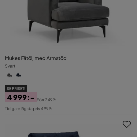
Mukes Fåtölj med Armstöd
Svart
SE PRISET!
4 999:-
Förr
7 499:-
Pris
Original
Tidigare lägsta pris 4 999:-
Pris