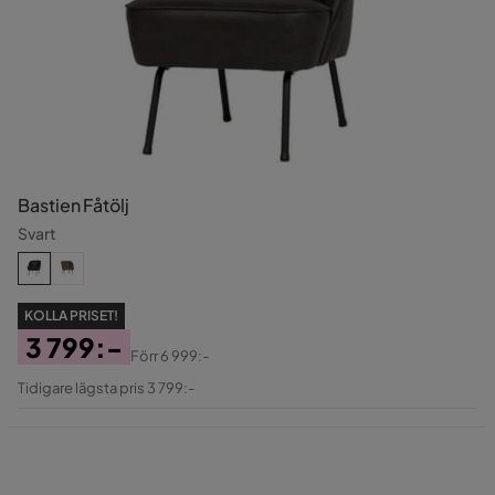
Bastien Fåtölj
Svart
KOLLA PRISET!
3 799:-
Förr
6 999:-
Pris
Original
Tidigare lägsta pris 3 799:-
Pris