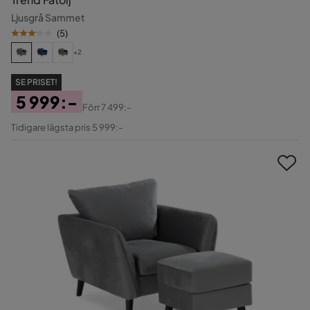
Ljusgrå Sammet
(
5
)
+2
SE PRISET!
5 999:-
Förr
7 499:-
Pris
Original
Tidigare lägsta pris 5 999:-
Pris