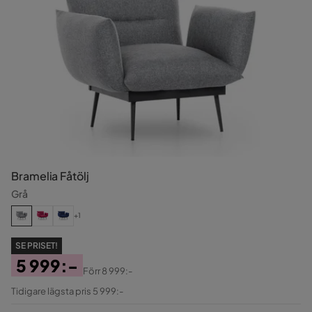
Bramelia Fåtölj
Grå
+1
SE PRISET!
5 999:-
Förr
8 999:-
Pris
Original
Tidigare lägsta pris 5 999:-
Pris