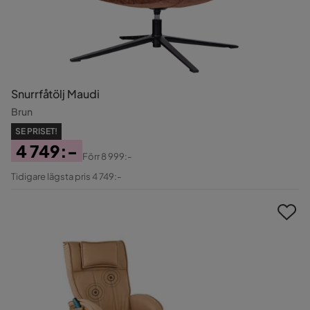
Snurrfåtölj Maudi
Brun
SE PRISET!
4 749:-
Förr
8 999:-
Pris
Original
Tidigare lägsta pris 4 749:-
Pris