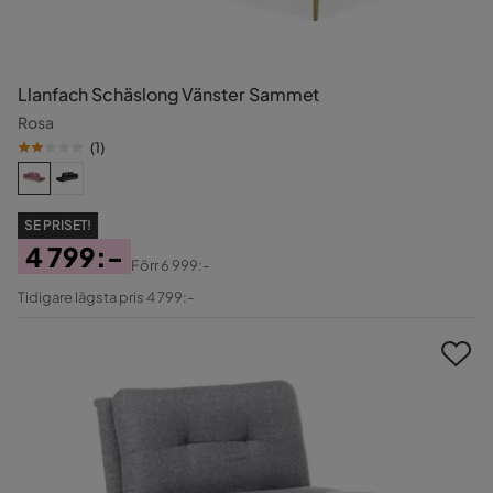
Llanfach Schäslong Vänster Sammet
Rosa
(
1
)
SE PRISET!
4 799:-
Förr
6 999:-
Pris
Original
Tidigare lägsta pris 4 799:-
Pris