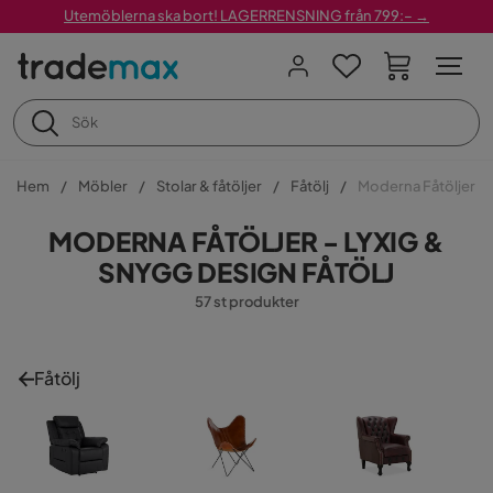
Utemöblerna ska bort! LAGERRENSNING från 799:– →
Hem
Möbler
Stolar & fåtöljer
Fåtölj
Moderna Fåtöljer
MODERNA FÅTÖLJER - LYXIG &
SNYGG DESIGN FÅTÖLJ
57 st produkter
Fåtölj