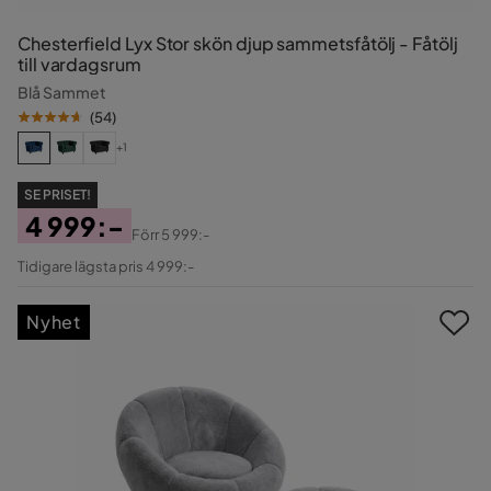
Chesterfield Lyx Stor skön djup sammetsfåtölj - Fåtölj
till vardagsrum
Blå Sammet
(
54
)
+1
SE PRISET!
4 999:-
Förr
5 999:-
Pris
Original
Tidigare lägsta pris 4 999:-
Pris
Nyhet