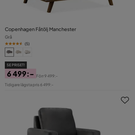
Copenhagen Fåtölj Manchester
Grå
(
5
)
SE PRISET!
6 499:-
Förr
9 499:-
Pris
Original
Tidigare lägsta pris 6 499:-
Pris