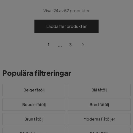
Visar
24
av
57
produkter
Ladda fler produkter
...
1
3
Populära filtreringar
Beige fåtölj
Blå fåtölj
Boucle fåtölj
Bred fåtölj
Brun fåtölj
Moderna Fåtöljer