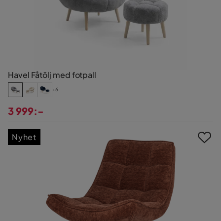
Havel Fåtölj med fotpall
+6
3 999:-
Pris
Nyhet