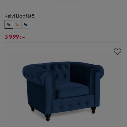
Kalvi Liggfåtölj
3 999:-
Pris