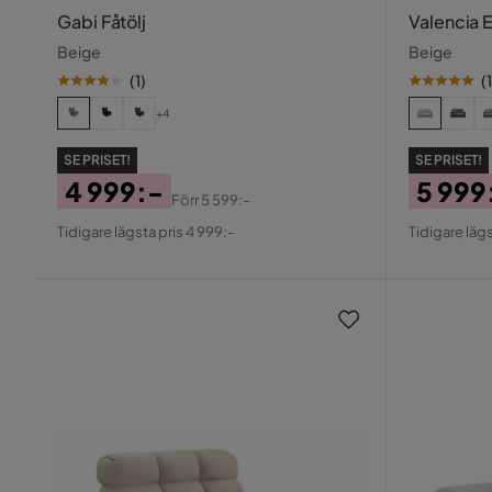
Gabi Fåtölj
Valencia E
Beige
Beige
(
1
)
(
1
+4
SE PRISET!
SE PRISET!
4 999:-
5 999
Förr
5 599:-
Pris
Original
Pris
Origin
Tidigare lägsta pris 4 999:-
Tidigare lägs
Pris
Pris