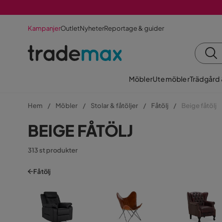
Kampanjer
Outlet
Nyheter
Reportage & guider
Möbler
Utemöbler
Trädgård
Hem
Möbler
Stolar & fåtöljer
Fåtölj
Beige fåtölj
BEIGE FÅTÖLJ
313 st produkter
Fåtölj