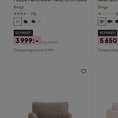
Beige
Beige
(
11
)
(
1
+5
SE PRISET!
SE PRISET!
3 999:-
5 650
Förr
5 999:-
Pris
Original
Pris
Origin
Tidigare lägsta pris 3 999:-
Tidigare lägs
Pris
Pris