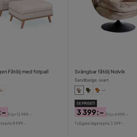
n Fåtölj med fotpall
Svängbar fåtölj Nolvik
Sandbeige, svart
+1
SE PRISET!
:-
3 399:-
Förr
12 999:-
Förr
4 999:-
al
Pris
Original
ta pris 8 999:-
Tidigare lägsta pris 3 399:-
Pris