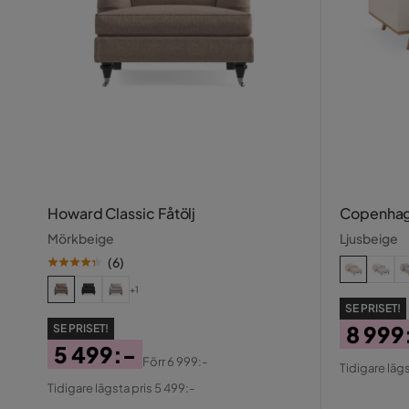
Howard Classic Fåtölj
Copenhage
Mörkbeige
Ljusbeige
(
6
)
+1
SE PRISET!
8 999
SE PRISET!
5 499:-
Pris
Origin
Förr
6 999:-
Tidigare lägs
Pris
Original
Pris
Tidigare lägsta pris 5 499:-
Pris