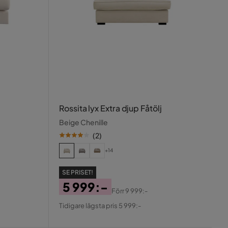
Rossita lyx Extra djup Fåtölj
Beige Chenille
(
2
)
+14
SE PRISET!
5 999:-
Förr
9 999:-
Pris
Original
Tidigare lägsta pris 5 999:-
Pris