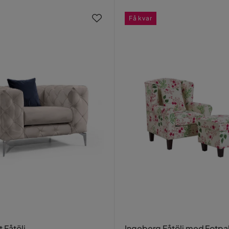
Få kvar
 Fåtölj
Ingeberg Fåtölj med Fotpal