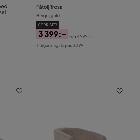
 med
Fåtölj Trosa
sel
Beige, guld
SE PRISET!
3 399:-
Förr
4 999:-
Pris
Original
Tidigare lägsta pris 3 399:-
Pris