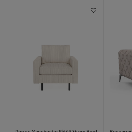
Peppe Manchester Fåtölj 76 cm Bred
Beachport