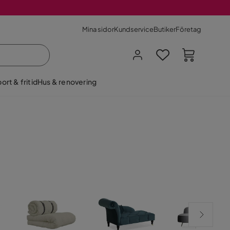
Mina sidor
Kundservice
Butiker
Företag
ort & fritid
Hus & renovering