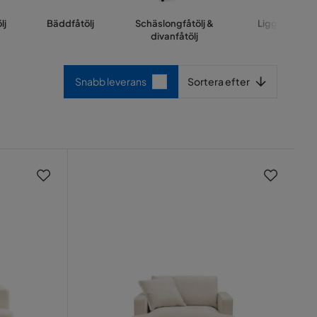
lj
Bäddfåtölj
Schäslongfåtölj &
Liggfåtölj
divanfåtölj
Sortera efter
Snabb leverans
Sortera efter