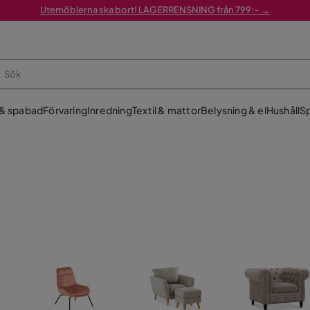
Utemöblerna ska bort! LAGERRENSNING från 799:– →
 & spabad
Förvaring
Inredning
Textil & mattor
Belysning & el
Hushåll
Sp