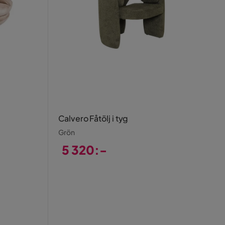
Calvero Fåtölj i tyg
Grön
5 320:-
Pris