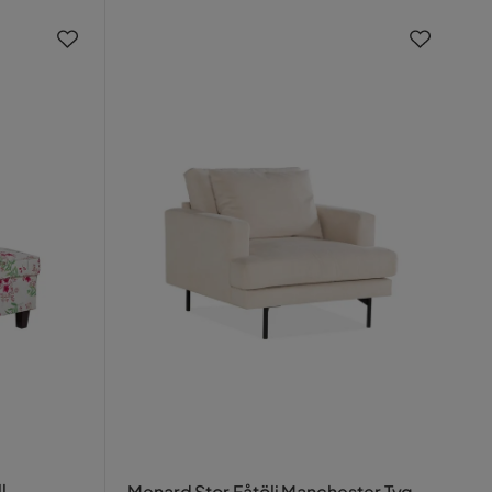
l
Menard Stor Fåtölj Manchester Tyg