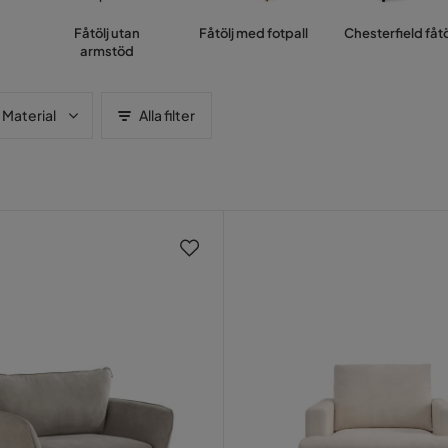
Fåtölj utan
Fåtölj med fotpall
Chesterfield fåtö
armstöd
Material
Alla filter