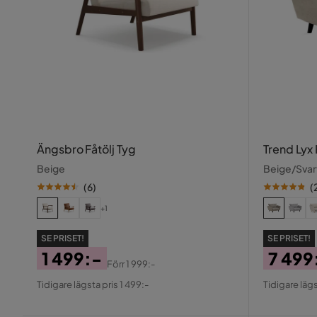
Ängsbro Fåtölj Tyg
Trend Lyx 
Beige
Beige/Svar
(
6
)
(
+1
SE PRISET!
SE PRISET!
1 499:-
7 499
Förr
1 999:-
Pris
Original
Pris
Origin
Tidigare lägsta pris 1 499:-
Tidigare lägs
Pris
Pris