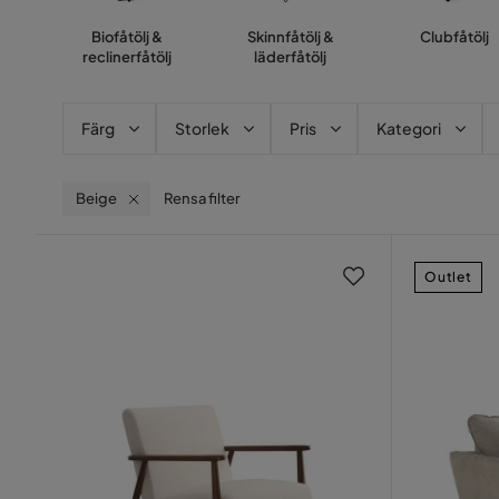
Biofåtölj &
Skinnfåtölj &
Clubfåtölj
reclinerfåtölj
läderfåtölj
Färg
Storlek
Pris
Kategori
Beige
Rensa filter
Outlet