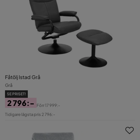
Fåtölj Istad Grå
Grå
SE PRISET!
2 796:-
Förr
17 999:-
Pris
Original
Tidigare lägsta pris 2 796:-
Pris