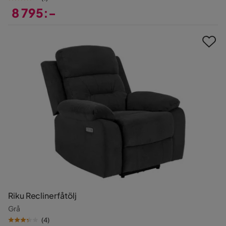
8 795:-
Pris
Riku Reclinerfåtölj
Grå
(
4
)