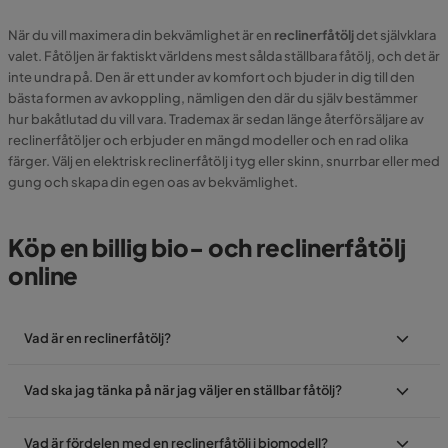
När du vill maximera din bekvämlighet är en
reclinerfåtölj
det självklara
valet. Fåtöljen är faktiskt världens mest sålda ställbara fåtölj, och det är
inte undra på. Den är ett under av komfort och bjuder in dig till den
bästa formen av avkoppling, nämligen den där du själv bestämmer
hur bakåtlutad du vill vara. Trademax är sedan länge återförsäljare av
reclinerfåtöljer och erbjuder en mängd modeller och en rad olika
färger. Välj en elektrisk reclinerfåtölj i tyg eller skinn, snurrbar eller med
gung och skapa din egen oas av bekvämlighet.
Köp en billig bio- och reclinerfåtölj
online
Vad är en reclinerfåtölj?
Vad ska jag tänka på när jag väljer en ställbar fåtölj?
Vad är fördelen med en reclinerfåtölj i biomodell?