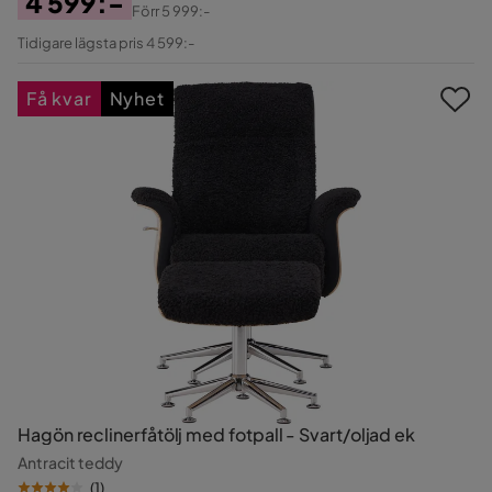
4 599:-
Förr
5 999:-
Pris
Original
Tidigare lägsta pris 4 599:-
Pris
Få kvar
Nyhet
Hagön reclinerfåtölj med fotpall - Svart/oljad ek
Antracit teddy
(
1
)