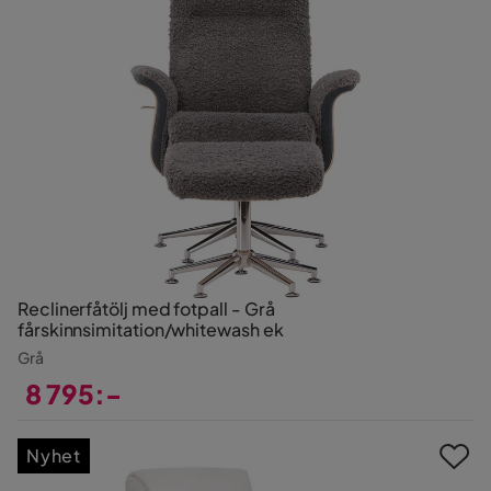
Reclinerfåtölj med fotpall - Grå
fårskinnsimitation/whitewash ek
Grå
8 795:-
Pris
Nyhet