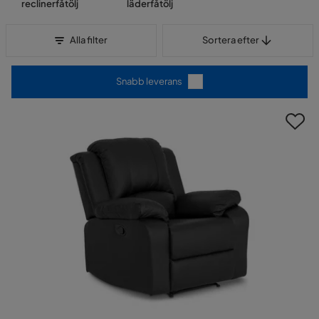
reclinerfåtölj
läderfåtölj
Sortera efter
Alla filter
Sortera efter
Snabb leverans