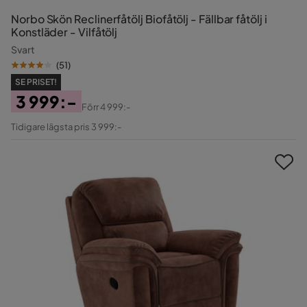
Norbo Skön Reclinerfåtölj Biofåtölj - Fällbar fåtölj i
Konstläder - Vilfåtölj
Svart
(
51
)
SE PRISET!
3 999:-
Förr
4 999:-
Pris
Original
Tidigare lägsta pris 3 999:-
Pris