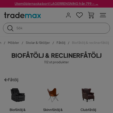
Utemöblerna ska bort! LAGERRENSNING från 799:– →
m
Möbler
Stolar & fåtöljer
Fåtölj
Biofåtölj & reclinerfåtölj
BIOFÅTÖLJ & RECLINERFÅTÖLJ
112 st produkter
Fåtölj
Biofåtölj &
Skinnfåtölj &
Clubfåtölj