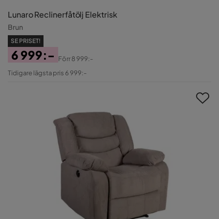
Lunaro Reclinerfåtölj Elektrisk
Brun
SE PRISET!
6 999:-
Förr
8 999:-
Pris
Original
Tidigare lägsta pris 6 999:-
Pris