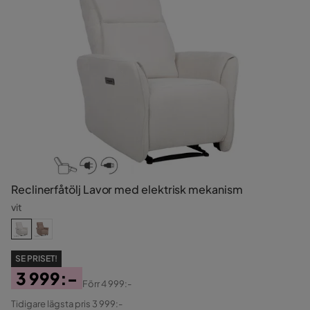
Reclinerfåtölj Lavor med elektrisk mekanism
vit
SE PRISET!
3 999:-
Förr
4 999:-
Pris
Original
Tidigare lägsta pris 3 999:-