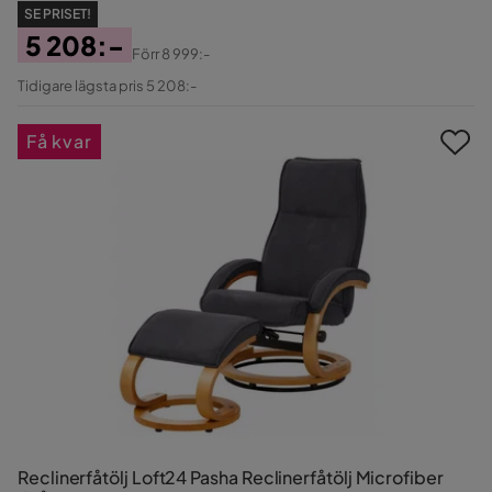
SE PRISET!
5 208:-
Förr
8 999:-
Pris
Original
Tidigare lägsta pris 5 208:-
Pris
Få kvar
Reclinerfåtölj Loft24 Pasha Reclinerfåtölj Microfiber