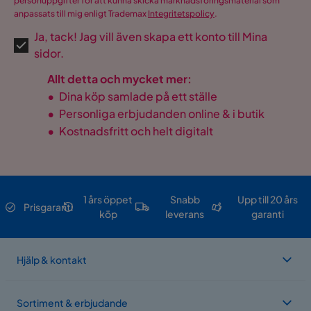
personuppgifter för att kunna skicka marknadsföringsmaterial som
anpassats till mig enligt Trademax
Integritetspolicy
.
Ja, tack! Jag vill även skapa ett konto till Mina
sidor.
Allt detta och mycket mer:
•
Dina köp samlade på ett ställe
•
Personliga erbjudanden online & i butik
•
Kostnadsfritt och helt digitalt
1 års öppet
Snabb
Upp till 20 års
Prisgaranti
köp
leverans
garanti
Hjälp & kontakt
Sortiment & erbjudande