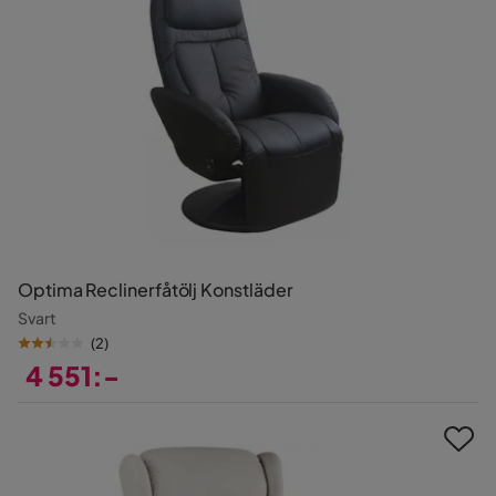
Optima Reclinerfåtölj Konstläder
Svart
(
2
)
4 551:-
Pris