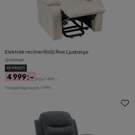
Elektrisk reclinerfåtölj Rise Ljusbeige
Ljusbeige
SE PRISET!
4 999:-
Förr
7 499:-
Pris
Original
Tidigare lägsta pris 4 999:-
Pris