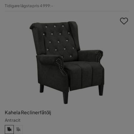
Pris
Original
Tidigare lägsta pris 4 999:-
Pris
Kahela Reclinerfåtölj
Antracit