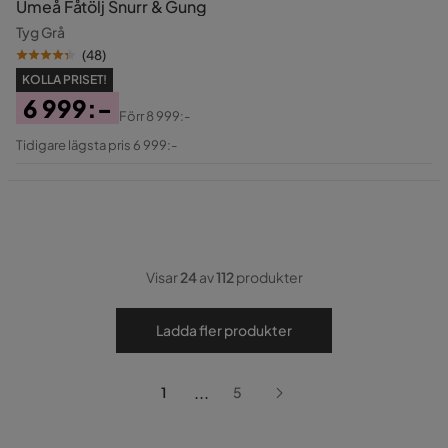
Umeå Fåtölj Snurr & Gung
Tyg Grå
(
48
)
KOLLA PRISET!
6 999:-
Förr
8 999:-
Pris
Original
Tidigare lägsta pris 6 999:-
Pris
Visar
24
av
112
produkter
Ladda fler produkter
...
1
5