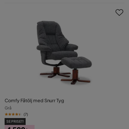
Pris
Comfy Fåtölj med Snurr Tyg
Grå
(
7
)
SE PRISET!