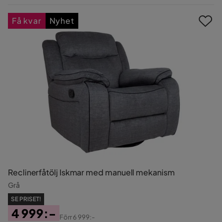
Pris
Få kvar
Nyhet
Reclinerfåtölj Iskmar med manuell mekanism
Grå
SE PRISET!
4 999:-
Förr
6 999:-