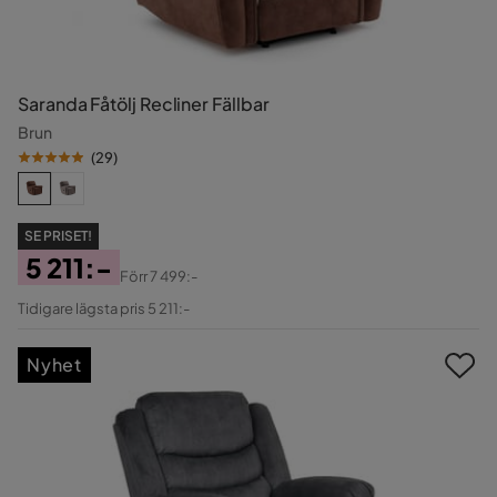
Saranda Fåtölj Recliner Fällbar
Brun
(
29
)
SE PRISET!
5 211:-
Förr
7 499:-
Pris
Original
Tidigare lägsta pris 5 211:-
Pris
Nyhet