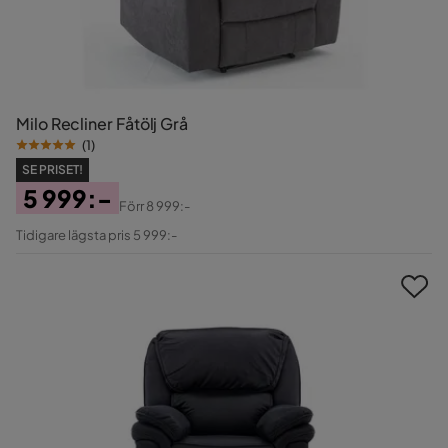
Milo Recliner Fåtölj Grå
(
1
)
SE PRISET!
5 999:-
Förr
8 999:-
Pris
Original
Tidigare lägsta pris 5 999:-
Pris