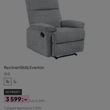
Reclinerfåtölj Everton
Grå
SE PRISET!
3 599:-
Förr
5 399:-
Pris
Original
Tidigare lägsta pris 3 599:-