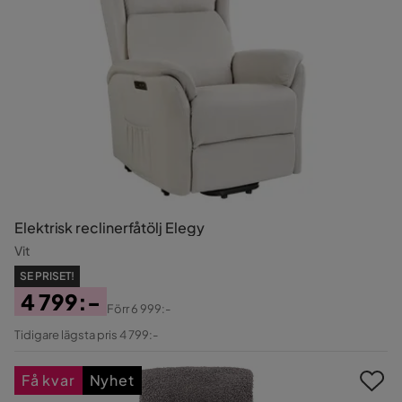
Elektrisk reclinerfåtölj Elegy
Vit
SE PRISET!
4 799:-
Förr
6 999:-
Pris
Original
Tidigare lägsta pris 4 799:-
Pris
Få kvar
Nyhet