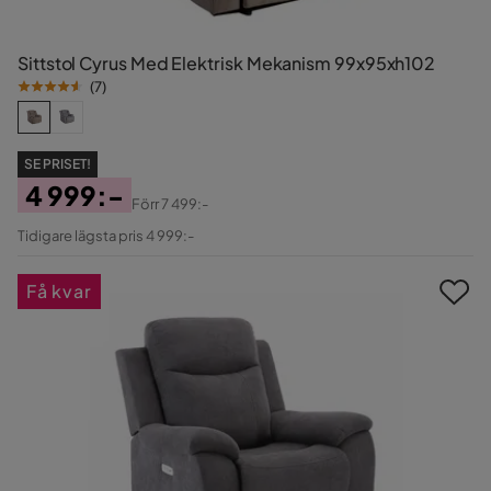
Sittstol Cyrus Med Elektrisk Mekanism 99x95xh102
(
7
)
SE PRISET!
4 999:-
Förr
7 499:-
Pris
Original
Tidigare lägsta pris 4 999:-
Pris
Få kvar