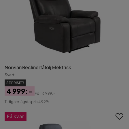
Norvian Reclinerfåtölj Elektrisk
Svart
SE PRISET!
4 999:-
Förr
6 999:-
Pris
Original
Tidigare lägsta pris 4 999:-
Pris
Få kvar