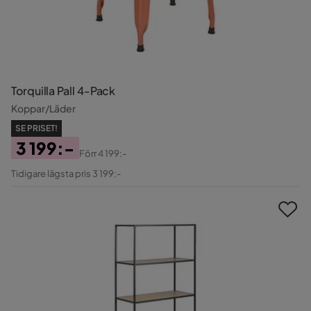
Torquilla Pall 4-Pack
Koppar/Läder
SE PRISET!
3 199:-
Förr
4 199:-
Pris
Original
Tidigare lägsta pris 3 199:-
Pris