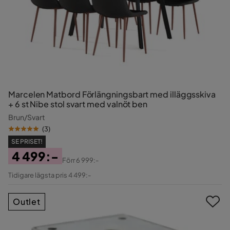
Marcelen Matbord Förlängningsbart med illäggsskiva
+ 6 st Nibe stol svart med valnöt ben
Brun/Svart
(
3
)
SE PRISET!
4 499:-
Förr
6 999:-
Pris
Original
Tidigare lägsta pris 4 499:-
Pris
Outlet