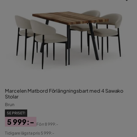
Marcelen Matbord Förlängningsbart med 4 Sawako
Stolar
Brun
SE PRISET!
5 999:-
Förr
8 999:-
Pris
Original
Tidigare lägsta pris 5 999:-