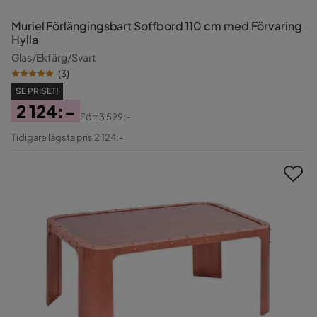
Muriel Förlängingsbart Soffbord 110 cm med Förvaring
Hylla
Glas/Ekfärg/Svart
(
3
)
SE PRISET!
2 124:-
Förr
3 599:-
Pris
Original
Tidigare lägsta pris 2 124:-
Pris