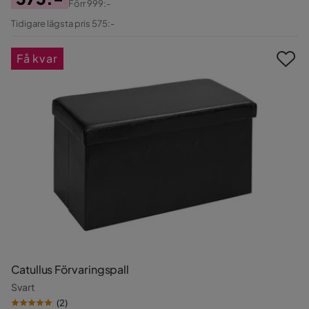
Förr
999:-
Pris
Original
Tidigare lägsta pris 575:-
Pris
Få kvar
Catullus Förvaringspall
Svart
(
2
)