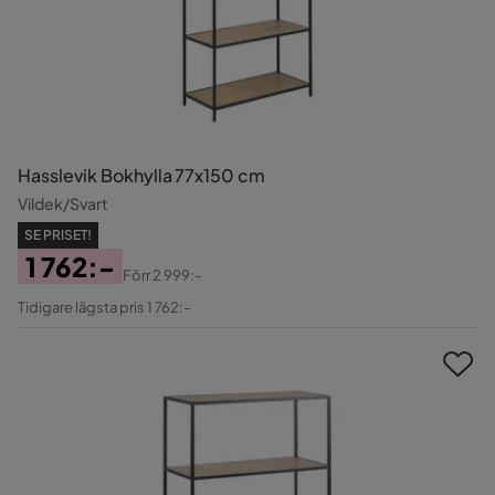
Hasslevik Bokhylla 77x150 cm
Vildek/Svart
SE PRISET!
1 762:-
Förr
2 999:-
Pris
Original
Tidigare lägsta pris 1 762:-
Pris