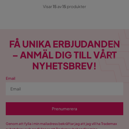
Visar
15
av
15
produkter
FÅ UNIKA ERBJUDANDEN
– ANMÄL DIG TILL VÅRT
NYHETSBREV!
Email
Prenumerera
Genom att fylla i min mailadress bekräftar jag att jag vill ha Trademax