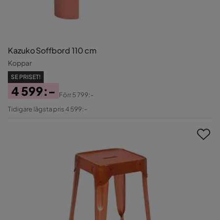
Kazuko Soffbord 110 cm
Koppar
SE PRISET!
4 599:-
Förr
5 799:-
Pris
Original
Tidigare lägsta pris 4 599:-
Pris