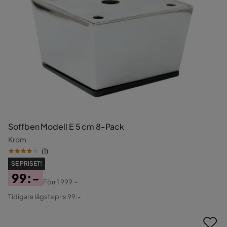
Soffben Modell E 5 cm 8-Pack
Krom
(
1
)
SE PRISET!
99:-
Förr
1 999:-
Pris
Original
Tidigare lägsta pris 99:-
Pris