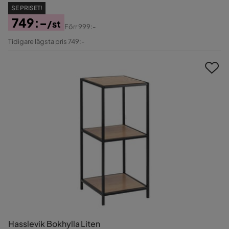
SE PRISET!
749:-
/st
Förr
999:-
Pris
Original
Tidigare lägsta pris 749:-
Pris
Hasslevik Bokhylla Liten