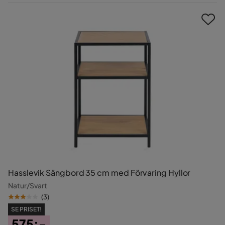
Pris
Hasslevik Sängbord 35 cm med Förvaring Hyllor
Natur/Svart
(
3
)
SE PRISET!
575:-