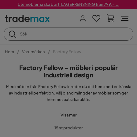
Utemöblerna ska bort! LAGERRENSNING från 799:– →
Hem
Varumärken
Factory Fellow
Factory Fellow - möbler i populär
industriell design
Med möbler från Factory Fellow inreder du ditt hem med en känsla
av industriell perfektion. Välj bland mängder av möbler som ger
hemmet extra karaktär.
Inred hemmet med attityd!
Visa mer
Den industriella inredningsstilen har varit på tapeten länge och än
15 st produkter
fortsätter den att bli mer och mer populär. Factory Fellow har helt
anammat den industriella stilen och erbjuder därför möbler i en rå