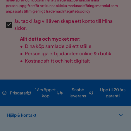
nyhetsbrev och godkänner att Trademax behandlar mina
personuppgifter för att kunna skicka marknadsföringsmaterial som
anpassats till mig enligt Trademax
Integritetspolicy
.
Ja, tack! Jag vill även skapa ett konto till Mina
sidor.
Allt detta och mycket mer:
•
Dina köp samlade på ett ställe
•
Personliga erbjudanden online & i butik
•
Kostnadsfritt och helt digitalt
1 års öppet
Snabb
Upp till 20 års
Prisgaranti
köp
leverans
garanti
Hjälp & kontakt