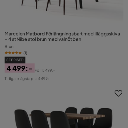
Marcelen Matbord Förlängningsbart med illäggsskiva
+ 4 st Nibe stol brun med valnöt ben
Brun
(
1
)
SE PRISET!
4 499:-
Förr
5 499:-
Pris
Original
Tidigare lägsta pris 4 499:-
Pris