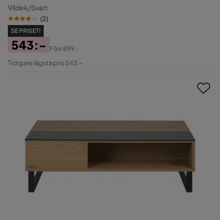
Vildek/Svart
(
2
)
SE PRISET!
543:-
Förr
899:-
Pris
Original
Tidigare lägsta pris 543:-
Pris