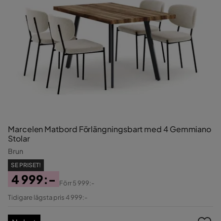
Marcelen Matbord Förlängningsbart med 4 Gemmiano
Stolar
Brun
SE PRISET!
4 999:-
Förr
5 999:-
Pris
Original
Tidigare lägsta pris 4 999:-
Pris