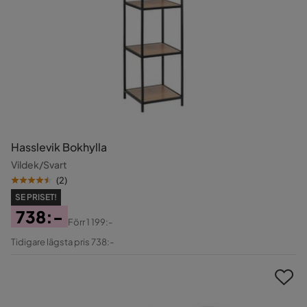
Hasslevik Bokhylla
Vildek/Svart
(
2
)
SE PRISET!
738:-
Förr
1 199:-
Pris
Original
Tidigare lägsta pris 738:-
Pris