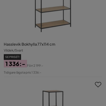
Hasslevik Bokhylla 77x114 cm
Vildek/Svart
SE PRISET!
1 336:-
Förr
2 199:-
Pris
Original
Tidigare lägsta pris 1 336:-
Pris