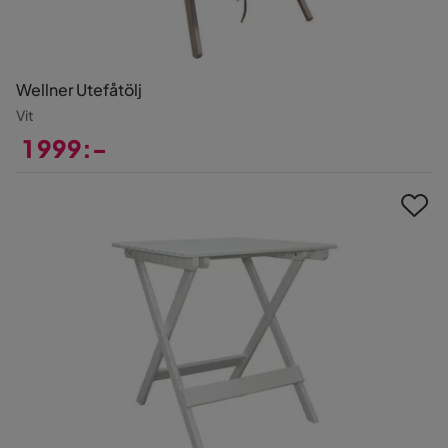
Wellner Utefåtölj
Vit
1 999:-
Pris