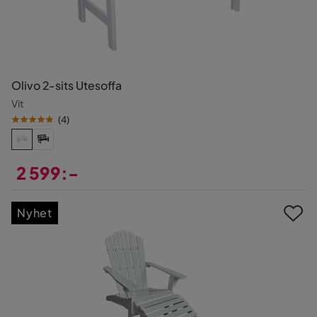
Olivo 2-sits Utesoffa
Vit
(
4
)
2 599:-
Pris
Nyhet