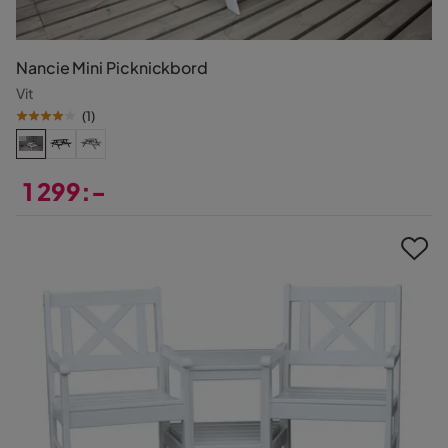
Nancie Mini Picknickbord
Vit
(
1
)
1 299:-
Pris