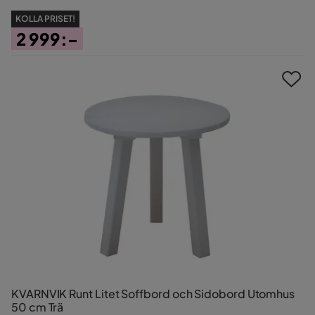
KOLLA PRISET!
2 999:-
Pris
KVARNVIK Runt Litet Soffbord och Sidobord Utomhus
50 cm Trä