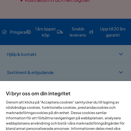
1 års öppet
Snabb
Upp till 20 års
Prisgaranti
köp
leverans
garanti
Hjälp & kontakt
Sortiment & erbjudande
Om Trademax
Vi bryr oss om din integritet
Genom att klicka på "Acceptera cookies" samtycker du till lagring av
nödvändiga cookies, funktionella cookies, prestandacookies och
Vi finns i flera länder
marknadsföringscookies på din enhet. Dessa cookies samlar
information för att förbättra navigeringen på webbplatsen, analysera
webbplatsens användning och bistå i våra marknadsföringsåtgärder för
bland annat personaliserade annonser. Informationen delas med våra