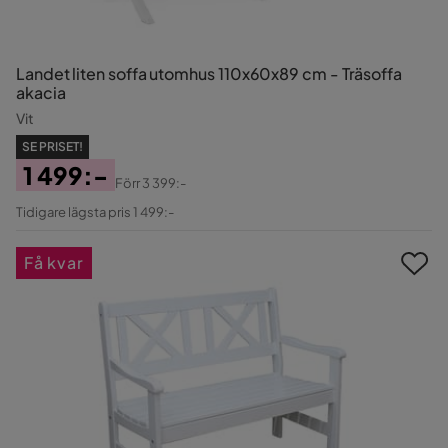
Landet liten soffa utomhus 110x60x89 cm - Träsoffa
akacia
Vit
SE PRISET!
1 499:-
Förr
3 399:-
Pris
Original
Tidigare lägsta pris 1 499:-
Pris
Få kvar