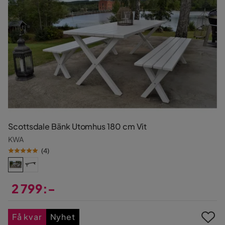
Scottsdale Bänk Utomhus 180 cm Vit
KWA
(
4
)
2 799:-
Pris
Få kvar
Nyhet