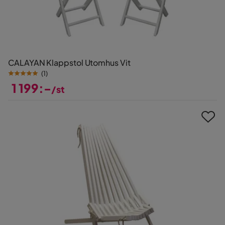
CALAYAN Klappstol Utomhus Vit
(
1
)
1 199:-
/st
Pris