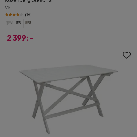
Vit
(
16
)
2 399:-
Pris