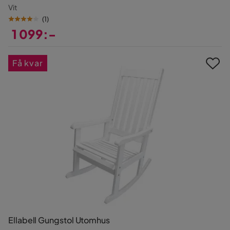
Vit
(
1
)
1 099:-
Pris
Få kvar
Ellabell Gungstol Utomhus