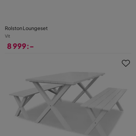
Rolston Loungeset
Vit
8 999:-
Pris