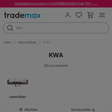
Utemöblerna ska bort! LAGERRENSNING från 799:– →
Hem
Varumärken
KWA
KWA
20 st produkter
Utemöbler
Sortera efter
Alla filter
Sortera efter