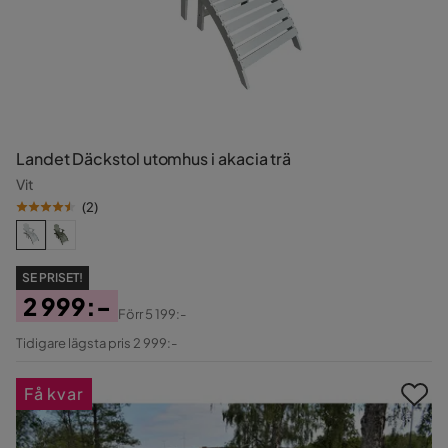
Landet Däckstol utomhus i akacia trä
Vit
(
2
)
SE PRISET!
2 999:-
Förr
5 199:-
Pris
Original
Tidigare lägsta pris 2 999:-
Pris
Få kvar