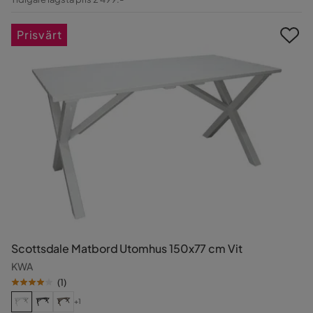
Pris
Prisvärt
Scottsdale Matbord Utomhus 150x77 cm Vit
KWA
(
1
)
+1