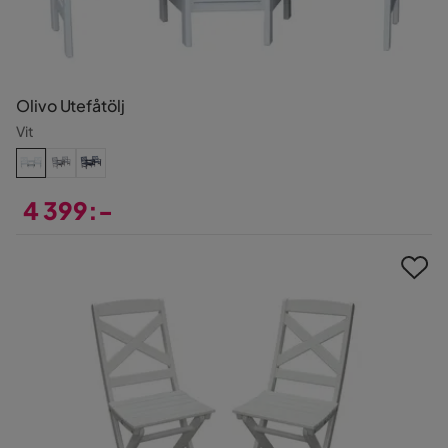
Olivo Utefåtölj
Vit
4 399:-
Pris