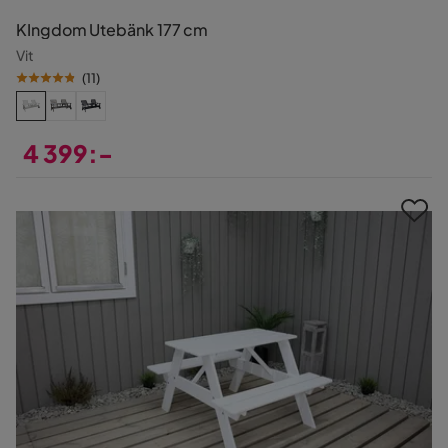
KIngdom Utebänk 177 cm
Vit
(
11
)
4 399:-
Pris