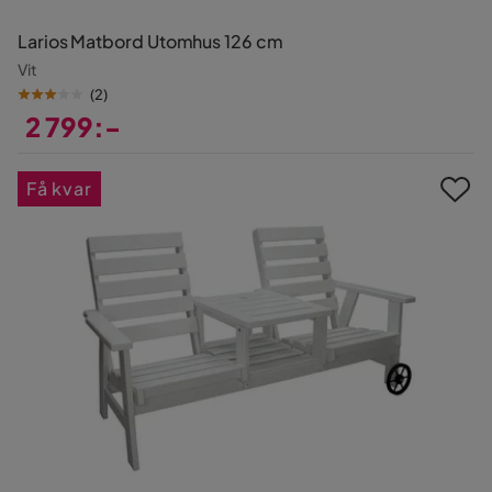
Larios Matbord Utomhus 126 cm
Vit
(
2
)
2 799:-
Pris
Få kvar