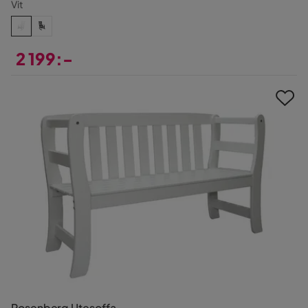
Vit
2 199:-
Pris
Rosenberg Utesoffa