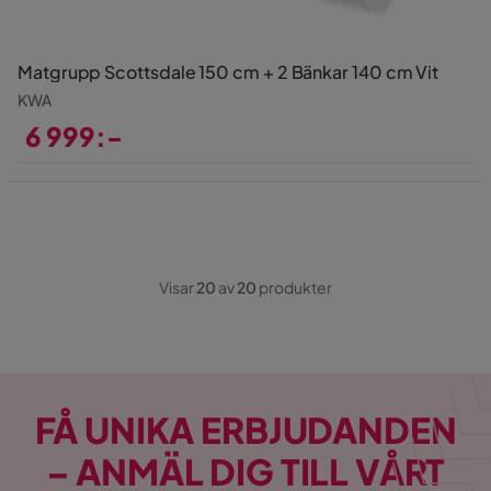
Matgrupp Scottsdale 150 cm + 2 Bänkar 140 cm Vit
KWA
6 999:-
Pris
Visar
20
av
20
produkter
FÅ UNIKA ERBJUDANDEN
– ANMÄL DIG TILL VÅRT