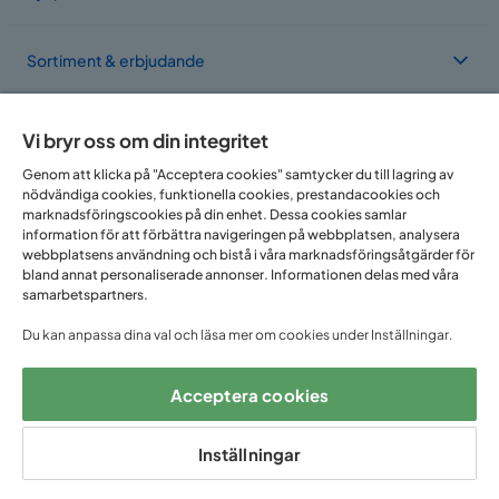
Sortiment & erbjudande
Om Trademax
Vi bryr oss om din integritet
Genom att klicka på "Acceptera cookies" samtycker du till lagring av
nödvändiga cookies, funktionella cookies, prestandacookies och
Vi finns i flera länder
marknadsföringscookies på din enhet. Dessa cookies samlar
information för att förbättra navigeringen på webbplatsen, analysera
webbplatsens användning och bistå i våra marknadsföringsåtgärder för
bland annat personaliserade annonser. Informationen delas med våra
samarbetspartners.
Du kan anpassa dina val och läsa mer om cookies under Inställningar.
Acceptera cookies
Följ oss på:
Inställningar
Copyright © 2025 Home Furnishing Nordic AB