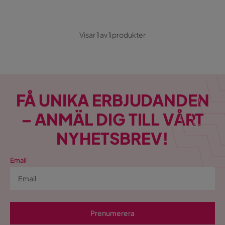
Visar
1
av
1
produkter
FÅ UNIKA ERBJUDANDEN
– ANMÄL DIG TILL VÅRT
NYHETSBREV!
Email
Prenumerera