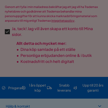
Genom att fylla i min mailadress bekräftar jag att jag vill ha Trademax
nyhetsbrev och godkänner att Trademax behandlar mina
personuppgifter för att kunna skicka marknadsföringsmaterial som
anpassats till mig enligt Trademax
Integritetspolicy
.
Ja, tack! Jag vill även skapa ett konto till Mina
sidor.
Allt detta och mycket mer:
•
Dina köp samlade på ett ställe
•
Personliga erbjudanden online & i butik
•
Kostnadsfritt och helt digitalt
1 års öppet
Snabb
Upp till 20 års
Prisgaranti
köp
leverans
garanti
Hjälp & kontakt