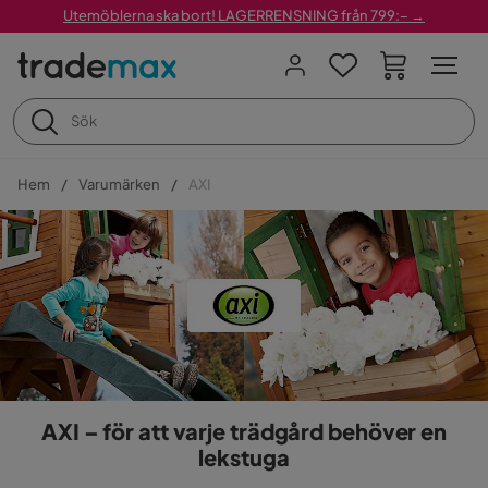
Utemöblerna ska bort! LAGERRENSNING från 799:– →
Hem
Varumärken
AXI
AXI – för att varje trädgård behöver en
lekstuga