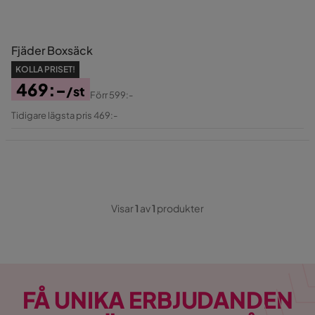
bortaplan.
Fjäder Boxsäck
KOLLA PRISET!
469:-
/st
Förr
599:-
Pris
Original
Tidigare lägsta pris 469:-
Pris
Visar
1
av
1
produkter
FÅ UNIKA ERBJUDANDEN