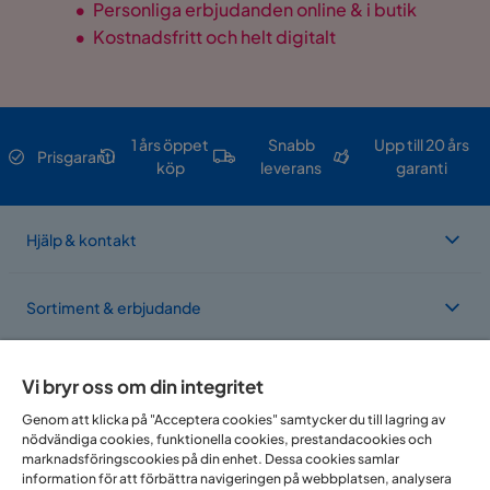
•
Personliga erbjudanden online & i butik
•
Kostnadsfritt och helt digitalt
1 års öppet
Snabb
Upp till 20 års
Prisgaranti
köp
leverans
garanti
Hjälp & kontakt
Sortiment & erbjudande
Om Trademax
Vi bryr oss om din integritet
Genom att klicka på "Acceptera cookies" samtycker du till lagring av
nödvändiga cookies, funktionella cookies, prestandacookies och
Vi finns i flera länder
marknadsföringscookies på din enhet. Dessa cookies samlar
information för att förbättra navigeringen på webbplatsen, analysera