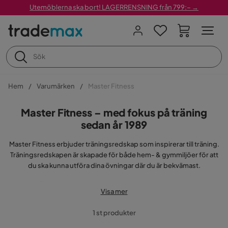
Utemöblerna ska bort! LAGERRENSNING från 799:– →
Hem
Varumärken
Master Fitness
Master Fitness – med fokus på träning
sedan år 1989
Master Fitness erbjuder träningsredskap som inspirerar till träning.
Träningsredskapen är skapade för både hem- & gymmiljöer för att
du ska kunna utföra dina övningar där du är bekvämast.
Är Master Fitness träningsredskap
Visa mer
ergonomiska?
1 st produkter
För att träningen ska ske med en minimal risk för skador behöver du
ständigt tänka på ergonomin. Därför arbetar Master Fitness med