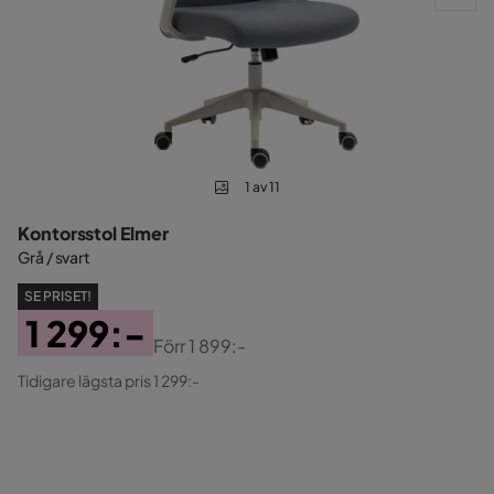
1 av 11
Kontorsstol Elmer
Grå / svart
SE PRISET!
1 299:-
Förr
1 899:-
Pris
Original
Tidigare lägsta pris 1 299:-
Pris