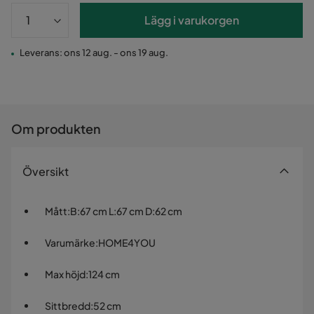
Lägg i varukorgen
Leverans: ons 12 aug. - ons 19 aug.
Om produkten
Översikt
Mått
:
B:67 cm L:67 cm D:62 cm
Varumärke
:
HOME4YOU
Max höjd
:
124 cm
Sittbredd
:
52 cm