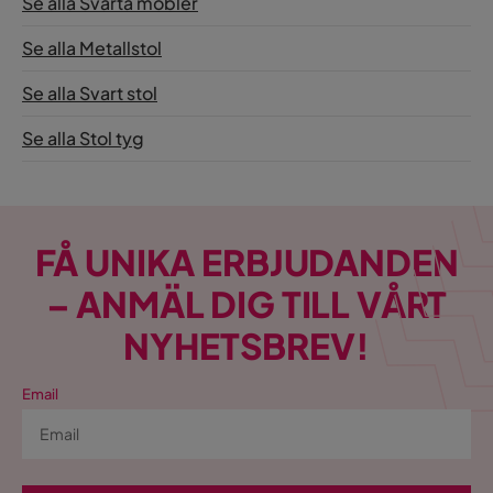
Se alla Svarta möbler
Hjul
Ja
Se alla Metallstol
Armstöd
Ja
Se alla Svart stol
Tygfärg
Grå,Svart
Se alla Stol tyg
FÅ UNIKA ERBJUDANDEN
– ANMÄL DIG TILL VÅRT
NYHETSBREV!
Email