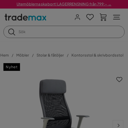
Utemöblerna ska bort! LAGERRENSNING från 799:– →
Hem
Möbler
Stolar & fåtöljer
Kontorsstol & skrivbordsstol
Nyhet