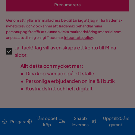
Prenumerera
Genom att fylla i min mailadress bekräftar jag att jag vill ha Trademax
nyhetsbrev och godkänner att Trademax behandlar mina
personuppgifter för att kunna skicka marknadsföringsmaterial som
anpassats till mig enligt Trademax
Integritetspolicy
.
Ja, tack! Jag vill även skapa ett konto till Mina
sidor.
Allt detta och mycket mer:
•
Dina köp samlade på ett ställe
•
Personliga erbjudanden online & i butik
•
Kostnadsfritt och helt digitalt
1 års öppet
Snabb
Upp till 20 års
Prisgaranti
köp
leverans
garanti