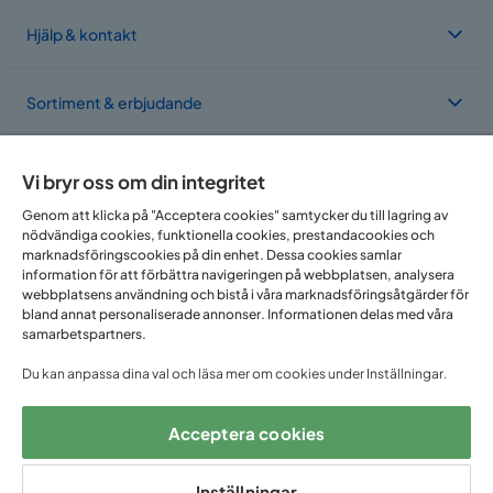
Hjälp & kontakt
Sortiment & erbjudande
Om Trademax
Vi bryr oss om din integritet
Genom att klicka på "Acceptera cookies" samtycker du till lagring av
nödvändiga cookies, funktionella cookies, prestandacookies och
Vi finns i flera länder
marknadsföringscookies på din enhet. Dessa cookies samlar
information för att förbättra navigeringen på webbplatsen, analysera
webbplatsens användning och bistå i våra marknadsföringsåtgärder för
bland annat personaliserade annonser. Informationen delas med våra
samarbetspartners.
Du kan anpassa dina val och läsa mer om cookies under Inställningar.
Acceptera cookies
Följ oss på:
Inställningar