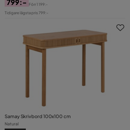
799:-
Förr
1 199:-
Pris
Original
Tidigare lägsta pris 799:-
Pris
Samay Skrivbord 100x100 cm
Natural