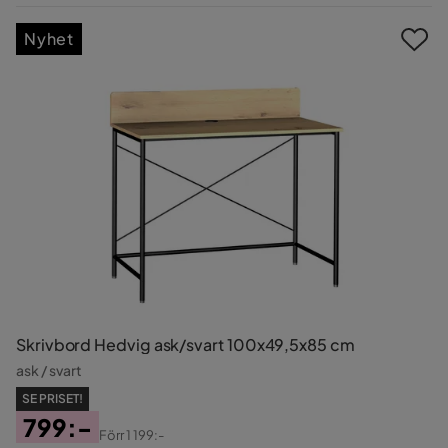
Pris
Nyhet
Skrivbord Hedvig ask/svart 100x49,5x85 cm
ask / svart
SE PRISET!
799:-
Förr
1 199:-