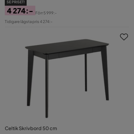
SE PRISET!
4 274:-
Förr
5 999:-
Pris
Original
Tidigare lägsta pris 4 274:-
Pris
Celtik Skrivbord 50 cm