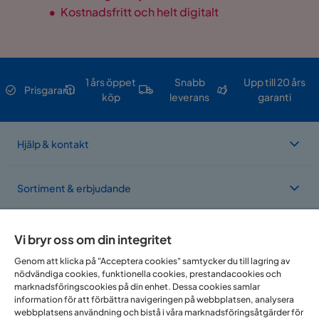
•
Kostnadsfritt och helt digitalt
1 års öppet
Snabb
Upp till 20 års
Prisgaranti
köp
leverans
garanti
Hjälp & kontakt
Sortiment & erbjudande
Om Trademax
Vi bryr oss om din integritet
Genom att klicka på "Acceptera cookies" samtycker du till lagring av
nödvändiga cookies, funktionella cookies, prestandacookies och
Vi finns i flera länder
marknadsföringscookies på din enhet. Dessa cookies samlar
information för att förbättra navigeringen på webbplatsen, analysera
webbplatsens användning och bistå i våra marknadsföringsåtgärder för