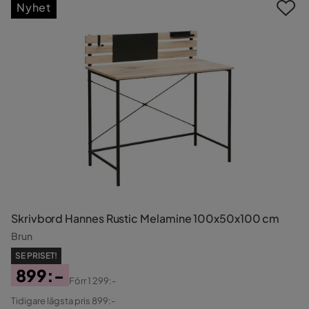
Nyhet
Skrivbord Hannes Rustic Melamine 100x50x100 cm
Brun
SE PRISET!
899:-
Förr
1 299:-
Pris
Original
Tidigare lägsta pris 899:-