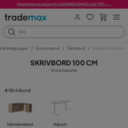
Utemöblerna ska bort! LAGERRENSNING från 799:– →
d & matgrupper
Kontorsbord
Skrivbord
Skrivbord 100 cm
SKRIVBORD 100 CM
10 st produkter
Skrivbord
Hörnskrivbord
Höj och