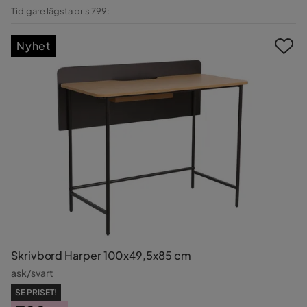
Pris
Original
Tidigare lägsta pris 799:-
Pris
Nyhet
Skrivbord Harper 100x49,5x85 cm
ask/svart
SE PRISET!