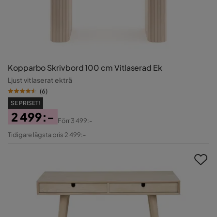
Kopparbo Skrivbord 100 cm Vitlaserad Ek
Ljust vitlaserat ekträ
(
6
)
SE PRISET!
2 499:-
Förr
3 499:-
Pris
Original
Tidigare lägsta pris 2 499:-
Pris