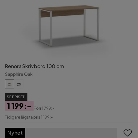
Renora Skrivbord 100 cm
Sapphire Oak
SE PRISET!
1 199:-
Förr
1 799:-
Pris
Original
Tidigare lägsta pris 1 199:-
Pris
Nyhet