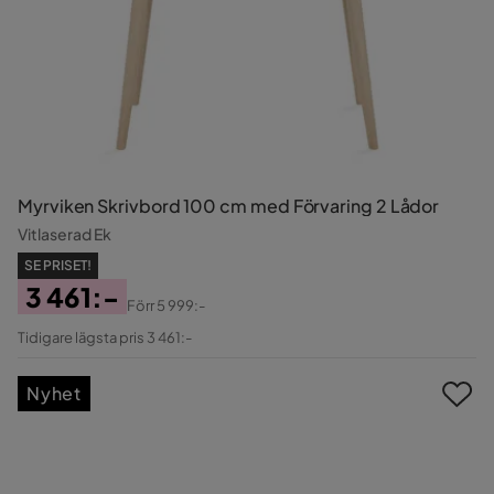
Myrviken Skrivbord 100 cm med Förvaring 2 Lådor
Vitlaserad Ek
SE PRISET!
3 461:-
Förr
5 999:-
Pris
Original
Tidigare lägsta pris 3 461:-
Pris
Nyhet