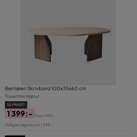
Berriaren Skrivbord 100x35x60 cm
Travertine Walnut
SE PRISET!
1 399:-
Förr
1 999:-
Pris
Original
Tidigare lägsta pris 1 399:-
Pris