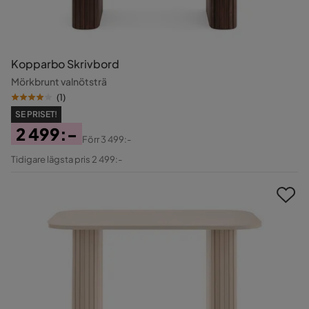
Kopparbo Skrivbord
Mörkbrunt valnötsträ
(
1
)
SE PRISET!
2 499:-
Förr
3 499:-
Pris
Original
Tidigare lägsta pris 2 499:-
Pris