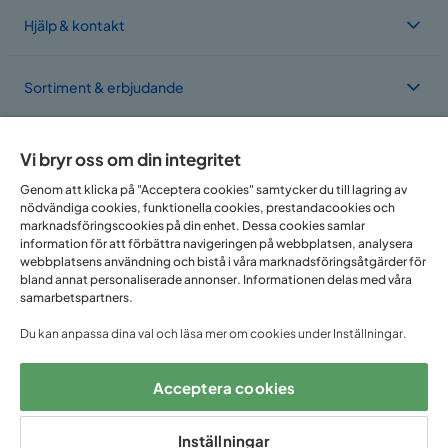
Hjälp & kontakt
Sortiment & erbjudande
Om Trademax
Vi bryr oss om din integritet
Genom att klicka på "Acceptera cookies" samtycker du till lagring av
nödvändiga cookies, funktionella cookies, prestandacookies och
Vi finns i flera länder
marknadsföringscookies på din enhet. Dessa cookies samlar
information för att förbättra navigeringen på webbplatsen, analysera
webbplatsens användning och bistå i våra marknadsföringsåtgärder för
bland annat personaliserade annonser. Informationen delas med våra
samarbetspartners.
Du kan anpassa dina val och läsa mer om cookies under Inställningar.
Acceptera cookies
Följ oss på:
Inställningar