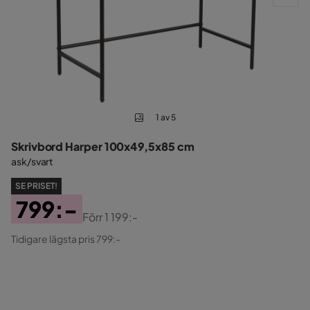
1 av 5
Skrivbord Harper 100x49,5x85 cm
ask/svart
SE PRISET!
799:-
Förr
1 199:-
Pris
Original
Tidigare lägsta pris 799:-
Pris