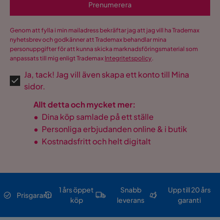
Prenumerera
Genom att fylla i min mailadress bekräftar jag att jag vill ha Trademax
nyhetsbrev och godkänner att Trademax behandlar mina
personuppgifter för att kunna skicka marknadsföringsmaterial som
anpassats till mig enligt Trademax
Integritetspolicy
.
Ja, tack! Jag vill även skapa ett konto till Mina
sidor.
Allt detta och mycket mer:
•
Dina köp samlade på ett ställe
•
Personliga erbjudanden online & i butik
•
Kostnadsfritt och helt digitalt
1 års öppet
Snabb
Upp till 20 års
Prisgaranti
köp
leverans
garanti