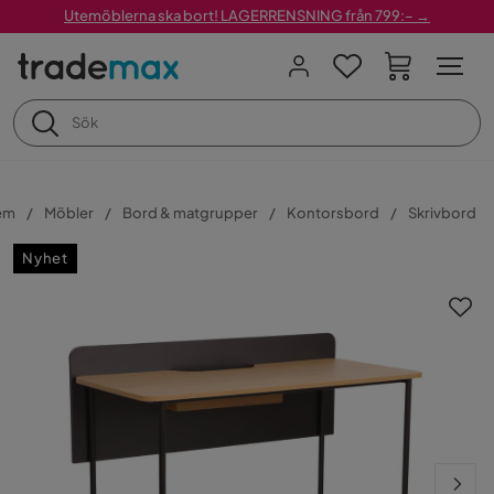
Utemöblerna ska bort! LAGERRENSNING från 799:– →
em
Möbler
Bord & matgrupper
Kontorsbord
Skrivbord
Nyhet