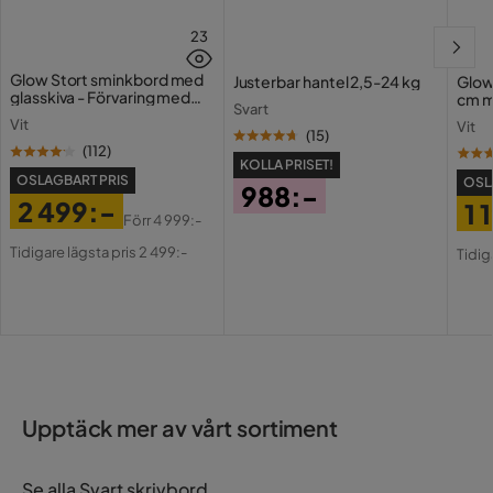
23
Färg
Svart
Glow Stort sminkbord med
Justerbar hantel 2,5-24 kg
Glow
Serie
glasskiva - Förvaring med
cm m
Svart
lådor och fack 120 cm
Holl
Vit
Vit
USB-
(
15
)
Form Bord
Rektangulär
(
112
)
KOLLA PRISET!
OSLAGBART PRIS
OSL
988:-
2 499:-
1 
Pris
Förr
4 999:-
Pris
Original
Pri
Or
Tidigare lägsta pris 2 499:-
Tidig
Pris
Pri
Upptäck mer av vårt sortiment
Se alla Svart skrivbord