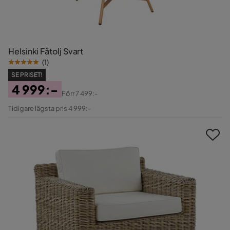
Helsinki Fåtolj Svart
(
1
)
SE PRISET!
4 999:-
Förr
7 499:-
Pris
Original
Tidigare lägsta pris 4 999:-
Pris