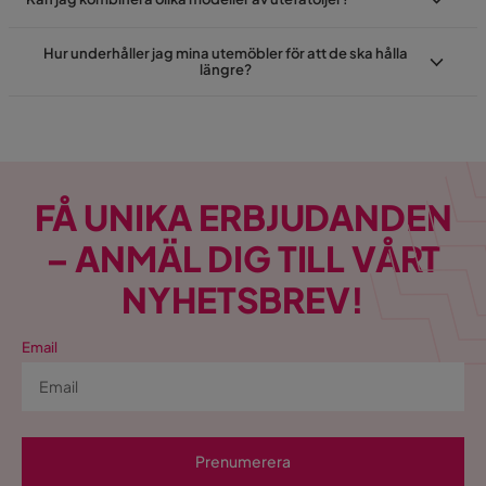
Hur underhåller jag mina utemöbler för att de ska hålla
längre?
FÅ UNIKA ERBJUDANDEN
– ANMÄL DIG TILL VÅRT
NYHETSBREV!
Email
Prenumerera