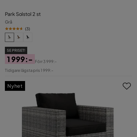
Park Solstol 2 st
Grå
(
3
)
SE PRISET!
1 999:-
Förr
3 999:-
Pris
Original
Tidigare lägsta pris 1 999:-
Pris
Nyhet