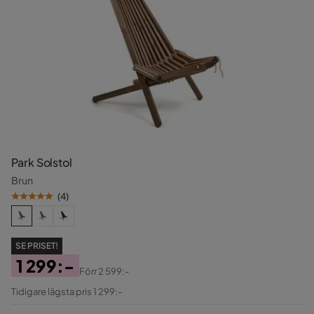
Park Solstol
Brun
(
4
)
SE PRISET!
1 299:-
Förr
2 599:-
Pris
Original
Tidigare lägsta pris 1 299:-
Pris