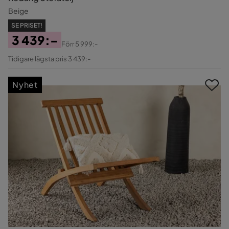
Beige
SE PRISET!
3 439:-
Förr
5 999:-
Pris
Original
Tidigare lägsta pris 3 439:-
Pris
Nyhet