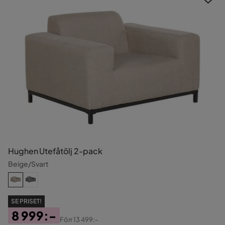
Hughen Utefåtölj 2-pack
Beige/Svart
SE PRISET!
8 999:-
Förr
13 499:-