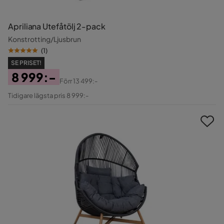
Apriliana Utefåtölj 2-pack
Konstrotting/Ljusbrun
(
1
)
SE PRISET!
8 999:-
Förr
13 499:-
Pris
Original
Tidigare lägsta pris 8 999:-
Pris