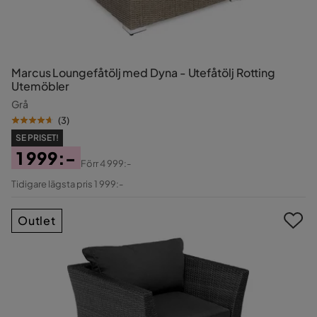
Marcus Loungefåtölj med Dyna - Utefåtölj Rotting
Utemöbler
Grå
(
3
)
SE PRISET!
1 999:-
Förr
4 999:-
Pris
Original
Tidigare lägsta pris 1 999:-
Pris
Outlet