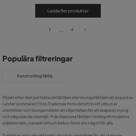
Ladda fler produkter
...
1
4
Populära filtreringar
Konstrotting fåtölj
På jakt efter den perfekta utefåtöljen eller loungefåtöljen att koppla av
i under sommaren? Hos Trademax finns det ett brett utbud av
utemöbler och loungemöbler att välja mellan för att skapa en mysig
och inbjudande utemiljö. Från klassiska fåtöljer i rotting till moderna
stålalternativ, oavsett stil och behov finns det något för alla.
Trademax erbjuder ett brett utbud av utemöbler för att skapa en