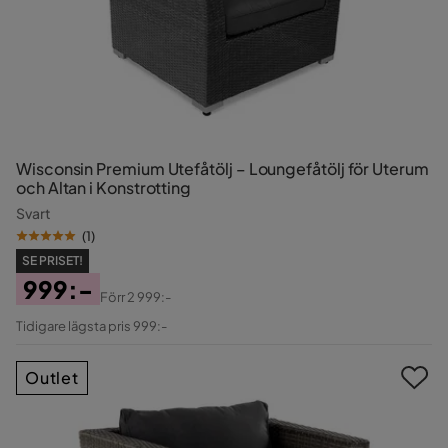
Wisconsin Premium Utefåtölj – Loungefåtölj för Uterum
och Altan i Konstrotting
Svart
(
1
)
SE PRISET!
999:-
Förr
2 999:-
Pris
Original
Tidigare lägsta pris 999:-
Pris
Outlet