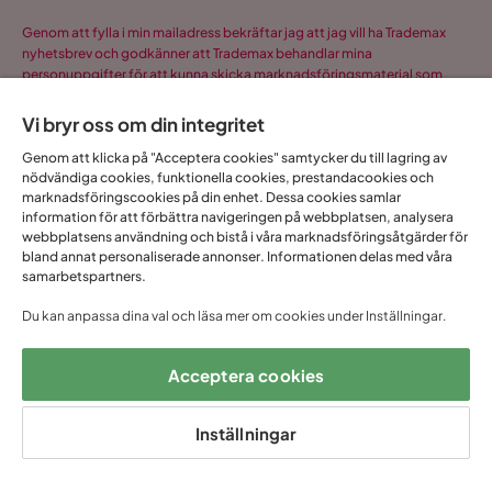
Genom att fylla i min mailadress bekräftar jag att jag vill ha Trademax
nyhetsbrev och godkänner att Trademax behandlar mina
personuppgifter för att kunna skicka marknadsföringsmaterial som
anpassats till mig enligt Trademax
Integritetspolicy
.
Vi bryr oss om din integritet
Ja, tack! Jag vill även skapa ett konto till Mina
sidor.
Genom att klicka på "Acceptera cookies" samtycker du till lagring av
nödvändiga cookies, funktionella cookies, prestandacookies och
Allt detta och mycket mer:
marknadsföringscookies på din enhet. Dessa cookies samlar
information för att förbättra navigeringen på webbplatsen, analysera
•
Dina köp samlade på ett ställe
webbplatsens användning och bistå i våra marknadsföringsåtgärder för
•
Personliga erbjudanden online & i butik
bland annat personaliserade annonser. Informationen delas med våra
samarbetspartners.
•
Kostnadsfritt och helt digitalt
Du kan anpassa dina val och läsa mer om cookies under Inställningar.
Acceptera cookies
1 års öppet
Snabb
Upp till 20 års
Prisgaranti
köp
leverans
garanti
Inställningar
Hjälp & kontakt