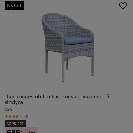
Nyhet
Thor loungestol utomhus i konstrotting med blå
sittdyna
Grå
(
1
)
SE PRISET!
599:-
/st