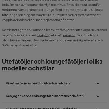
bekväm och avslappnande miljö utomhus. En av de mest populära
möblerna i vårt sortiment är loungefåtöljer för utomhusbruk. Dessa
fåtöljer ger en elegant touch till din uteplats och är perfekta för att
koppla av i solen eller under stjärnorna på natten.
Kombinera gärna olika modeller av utefåtöljer för att skapa en varierad
miljö och investera i en
paviljong
eller ett
parasoll
för att förlänga
utomhussäsongen. Hos Trademax har du även smidig leverans och
365 dagars öppet köp!
Utefåtöljer och loungefåtöljer i olika
modeller och stilar
Vilket material är bäst för utomhusfåtöljer?
Kan jag använda en loungefåtölj utomhus hela året?
Kan jag kombinera olika modeller av utefåtöljer?