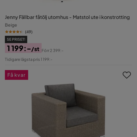
Jenny Fällbar fåtölj utomhus - Matstol ute i konstrotting
Beige
(
49
)
SE PRISET!
1 199:-
/st
Förr
2 399:-
Pris
Original
Tidigare lägsta pris 1 199:-
Pris
Få kvar