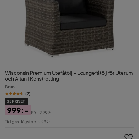
Wisconsin Premium Utefåtölj – Loungefåtölj för Uterum
och Altan i Konstrotting
Brun
(
2
)
SE PRISET!
999:-
Förr
2 999:-
Pris
Original
Tidigare lägsta pris 999:-
Pris