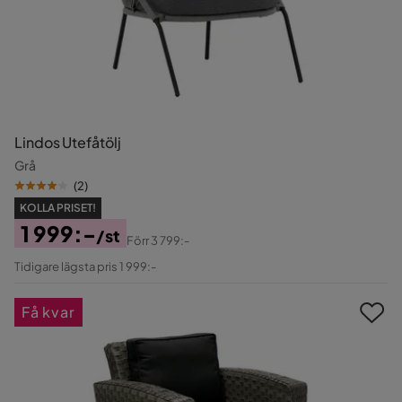
Lindos Utefåtölj
Grå
(
2
)
KOLLA PRISET!
1 999:-
/st
Förr
3 799:-
Pris
Original
Tidigare lägsta pris 1 999:-
Pris
Få kvar