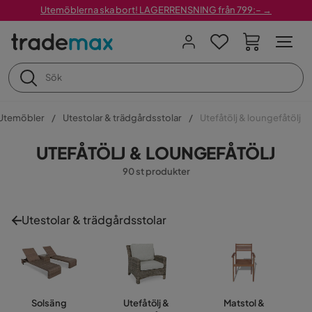
Utemöblerna ska bort! LAGERRENSNING från 799:– →
Utemöbler
Utestolar & trädgårdsstolar
Utefåtölj & loungefåtölj
UTEFÅTÖLJ & LOUNGEFÅTÖLJ
90 st produkter
Utestolar & trädgårdsstolar
Solsäng
Utefåtölj &
Matstol &