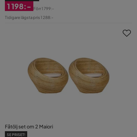
1 198:-
Förr
1 799:-
Rabatterat
Original
Tidigare lägsta pris 1 288:-
Pris
Pris
Fåtölj set om 2 Maiori
SE PRISET!