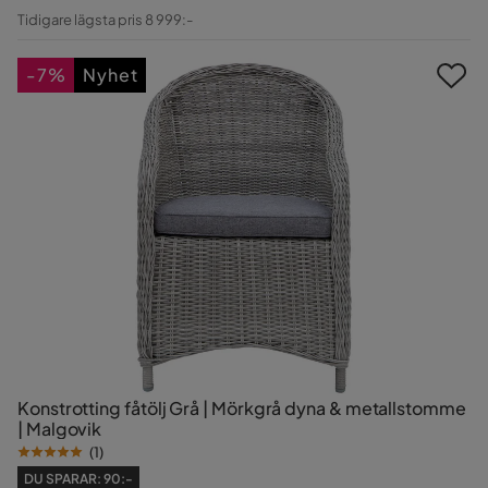
Pris
Original
Tidigare lägsta pris 8 999:-
Pris
-7%
Nyhet
Konstrotting fåtölj Grå | Mörkgrå dyna & metallstomme
| Malgovik
(
1
)
DU SPARAR:
90:-