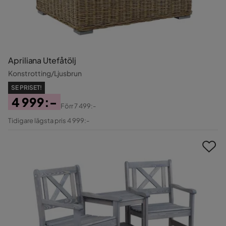
Apriliana Utefåtölj
Konstrotting/Ljusbrun
SE PRISET!
4 999:-
Förr
7 499:-
Pris
Original
Tidigare lägsta pris 4 999:-
Pris