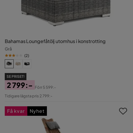
Bahamas Loungefåtölj utomhus i konstrotting
Grå
(
2
)
SE PRISET!
2 799:-
Förr
5 599:-
Pris
Original
Tidigare lägsta pris 2 799:-
Pris
Få kvar
Nyhet