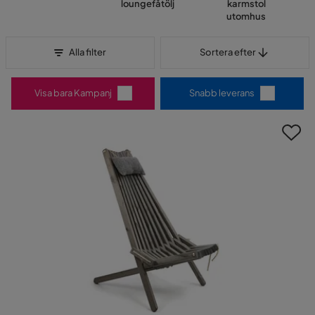
loungefåtölj
karmstol
utomhus
Sortera efter
Alla filter
Sortera efter
Visa bara Kampanj
Snabb leverans