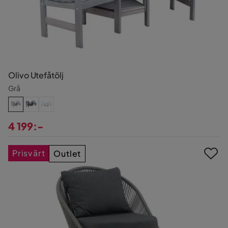
Olivo Utefåtölj
Grå
4 199:-
Pris
Prisvärt
Outlet