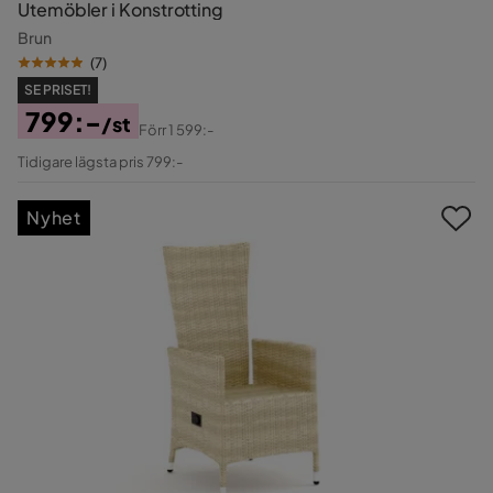
Utemöbler i Konstrotting
Brun
(
7
)
SE PRISET!
799:-
/st
Förr
1 599:-
Pris
Original
Tidigare lägsta pris 799:-
Pris
Nyhet