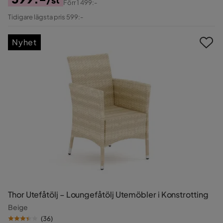
Förr
1 499:-
Pris
Original
Tidigare lägsta pris 599:-
Pris
Nyhet
Thor Utefåtölj – Loungefåtölj Utemöbler i Konstrotting
Beige
(
36
)