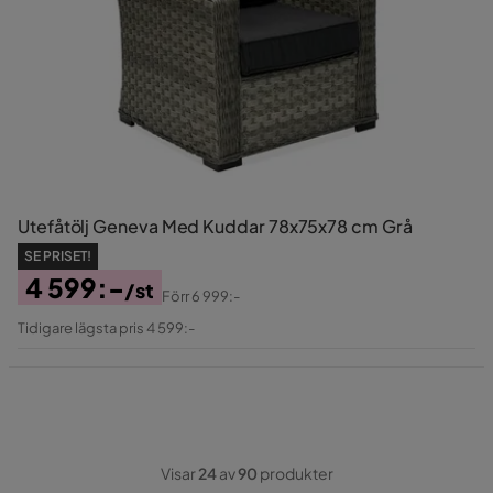
Utefåtölj Geneva Med Kuddar 78x75x78 cm Grå
SE PRISET!
4 599:-
/st
Förr
6 999:-
Pris
Original
Tidigare lägsta pris 4 599:-
Pris
Visar
24
av
90
produkter