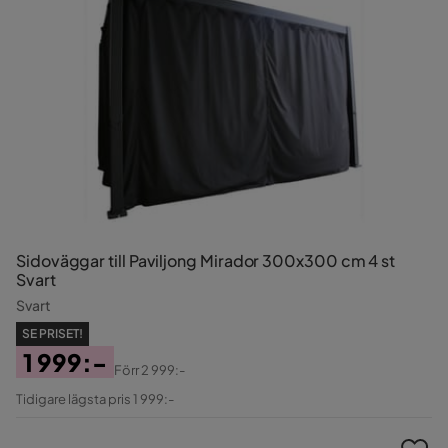
Sidoväggar till Paviljong Mirador 300x300 cm 4 st
Svart
Svart
SE PRISET!
1 999:-
Förr
2 999:-
Pris
Original
Tidigare lägsta pris 1 999:-
Pris