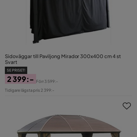
Sidoväggar till Paviljong Mirador 300x400 cm 4 st
Svart
SE PRISET!
2 399:-
Förr
3 599:-
Pris
Original
Tidigare lägsta pris 2 399:-
Pris