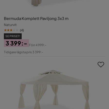
Bermuda Komplett Paviljong 3x3 m
Naturvit
(
4
)
SE PRISET!
3 399:-
Förr
4 999:-
Pris
Original
Tidigare lägsta pris 3 399:-
Pris