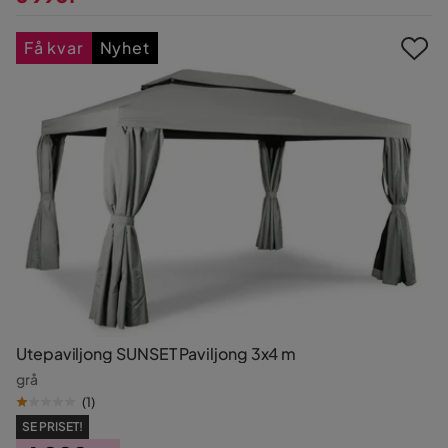
Pris
Få kvar
Nyhet
Utepaviljong SUNSET Paviljong 3x4 m
grå
(
1
)
SE PRISET!