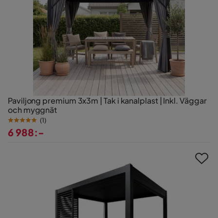
Paviljong premium 3x3m | Tak i kanalplast | Inkl. Väggar
och myggnät
(
1
)
6 988:-
Pris