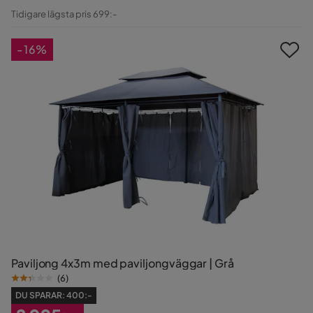
Pris
Original
Tidigare lägsta pris 699:-
Pris
-16%
Paviljong 4x3m med paviljongväggar | Grå
(
6
)
DU SPARAR:
400:-