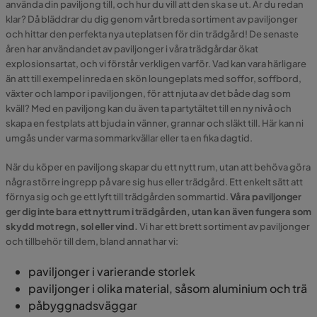
använda din paviljong till, och hur du vill att den ska se ut. Är du redan
klar? Då bläddrar du dig genom vårt breda sortiment av paviljonger
och hittar den perfekta nya uteplatsen för din trädgård! De senaste
åren har användandet av paviljonger i våra trädgårdar ökat
explosionsartat, och vi förstår verkligen varför. Vad kan vara härligare
än att till exempel inreda en skön loungeplats med soffor, soffbord,
växter och lampor i paviljongen, för att njuta av det både dag som
kväll? Med en paviljong kan du även ta partytältet till en ny nivå och
skapa en festplats att bjuda in vänner, grannar och släkt till. Här kan ni
umgås under varma sommarkvällar eller ta en fika dagtid.
När du köper en paviljong skapar du ett nytt rum, utan att behöva göra
några större ingrepp på vare sig hus eller trädgård. Ett enkelt sätt att
förnya sig och ge ett lyft till trädgården sommartid.
Våra paviljonger
ger dig inte bara ett nytt rum i trädgården, utan kan även fungera som
skydd mot regn, sol eller vind.
Vi har ett brett sortiment av paviljonger
och tillbehör till dem, bland annat har vi:
paviljonger i varierande storlek
paviljonger i olika material, såsom aluminium och trä
påbyggnadsväggar