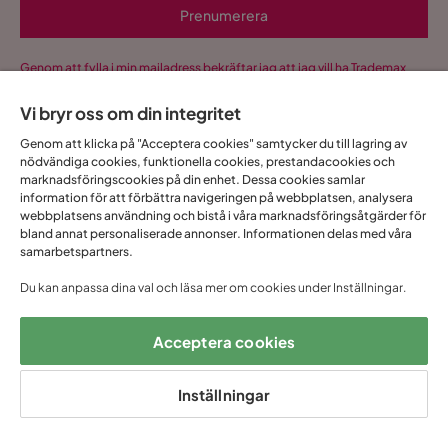
Prenumerera
Genom att fylla i min mailadress bekräftar jag att jag vill ha Trademax
nyhetsbrev och godkänner att Trademax behandlar mina
personuppgifter för att kunna skicka marknadsföringsmaterial som
Vi bryr oss om din integritet
anpassats till mig enligt Trademax
Integritetspolicy
.
Genom att klicka på "Acceptera cookies" samtycker du till lagring av
Ja, tack! Jag vill även skapa ett konto till Mina
nödvändiga cookies, funktionella cookies, prestandacookies och
sidor.
marknadsföringscookies på din enhet. Dessa cookies samlar
information för att förbättra navigeringen på webbplatsen, analysera
Allt detta och mycket mer:
webbplatsens användning och bistå i våra marknadsföringsåtgärder för
bland annat personaliserade annonser. Informationen delas med våra
•
Dina köp samlade på ett ställe
samarbetspartners.
•
Personliga erbjudanden online & i butik
Du kan anpassa dina val och läsa mer om cookies under Inställningar.
•
Kostnadsfritt och helt digitalt
Acceptera cookies
1 års öppet
Snabb
Upp till 20 års
Inställningar
Prisgaranti
köp
leverans
garanti