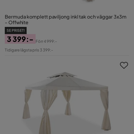
Bermuda komplett paviljong inkl tak och väggar 3x3m
- Offwhite
SE PRISET!
3 399:-
Förr
4 999:-
Pris
Original
Tidigare lägsta pris 3 399:-
Pris