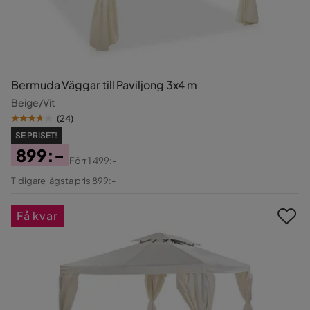
Bermuda Väggar till Paviljong 3x4 m
Beige/Vit
(
24
)
SE PRISET!
899:-
Förr
1 499:-
Pris
Original
Tidigare lägsta pris 899:-
Pris
Få kvar