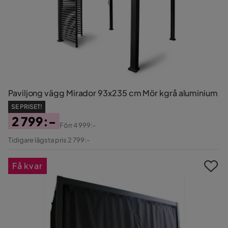
Paviljong vägg Mirador 93x235 cm Mör kgrå aluminium
SE PRISET!
2 799:-
Förr
4 999:-
Pris
Original
Tidigare lägsta pris 2 799:-
Pris
Få kvar