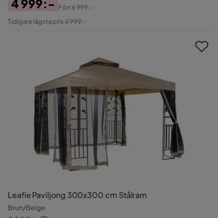
4 999:-
Förr
6 999:-
Pris
Original
Tidigare lägsta pris 4 999:-
Pris
Leafie Paviljong 300x300 cm Stålram
Brun/Beige