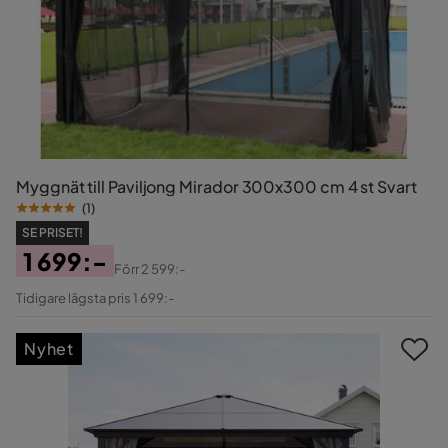
Myggnät till Paviljong Mirador 300x300 cm 4 st Svart
(
1
)
SE PRISET!
1 699:-
Förr
2 599:-
Pris
Original
Tidigare lägsta pris 1 699:-
Pris
Nyhet