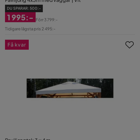
DU SPARAR:
500:-
1 995:-
Förr
3 799:-
Rabatterat
Original
Tidigare lägsta pris 2 495:-
Pris
Pris
Få kvar