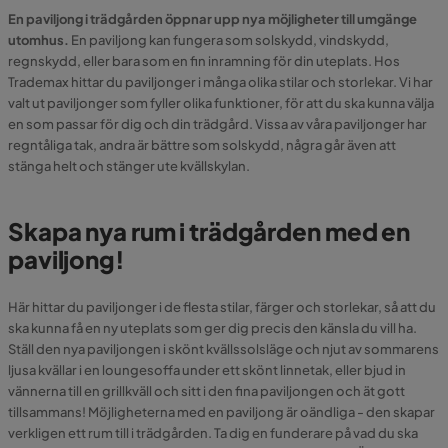
En paviljong i trädgården öppnar upp nya möjligheter till umgänge
utomhus.
En paviljong kan fungera som solskydd, vindskydd,
regnskydd, eller bara som en fin inramning för din uteplats. Hos
Trademax hittar du
paviljonger i många olika stilar och storlekar.
Vi har
valt ut paviljonger som fyller olika funktioner, för att du ska kunna välja
en som passar för dig och din trädgård. Vissa av våra paviljonger har
regntåliga tak, andra är bättre som solskydd, några går även att
stänga helt och stänger ute kvällskylan.
Skapa nya rum i trädgården med en
paviljong!
Här hittar du paviljonger i de flesta stilar, färger och storlekar, så att du
ska kunna få en ny uteplats som ger dig precis den känsla du vill ha.
Ställ den nya paviljongen i skönt kvällssolsläge och njut av sommarens
ljusa kvällar i en loungesoffa under ett skönt linnetak, eller bjud in
vännerna till en grillkväll och sitt i den fina paviljongen och ät gott
tillsammans!
Möjligheterna med en paviljong är oändliga - den skapar
verkligen ett rum till i trädgården
. Ta dig en funderare på vad du ska