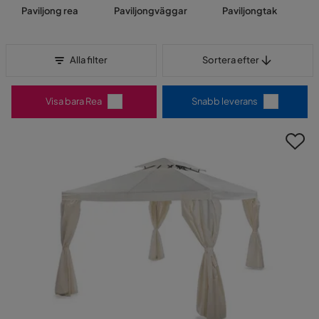
Paviljong rea
Paviljongväggar
Paviljongtak
Sortera efter
Alla filter
Sortera efter
Visa bara Rea
Snabb leverans