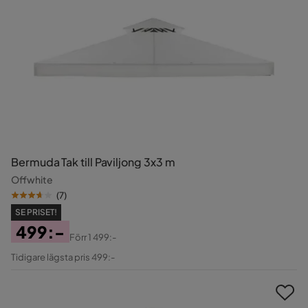
Bermuda Tak till Paviljong 3x3 m
Offwhite
(
7
)
SE PRISET!
499:-
Förr
1 499:-
Pris
Original
Tidigare lägsta pris 499:-
Pris