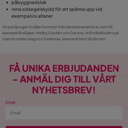
påbyggnadstak
rena solsegelskydd för att spänna upp vid
exempelvis altaner
De paviljonger vi säljer kommer från kända leverantörer som till
exempel BraSaker, Mellby Garden och Dacore. Införskaffa ditt nya
uterum redan idag hos Trademax, levererat hem till dörren!
FÅ UNIKA ERBJUDANDEN
– ANMÄL DIG TILL VÅRT
NYHETSBREV!
Email