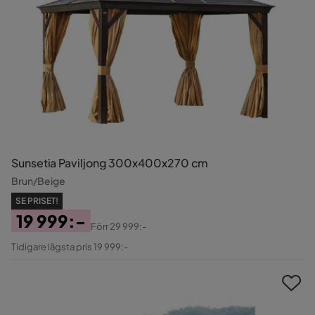
Sunsetia Paviljong 300x400x270 cm
Brun/Beige
SE PRISET!
19 999:-
Förr
29 999:-
Pris
Original
Tidigare lägsta pris 19 999:-
Pris