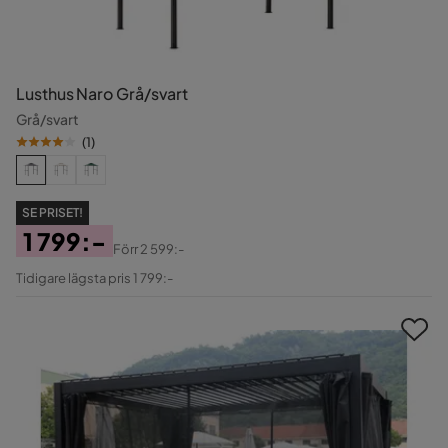
Lusthus Naro Grå/svart
Grå/svart
(
1
)
SE PRISET!
1 799:-
Förr
2 599:-
Pris
Original
Tidigare lägsta pris 1 799:-
Pris