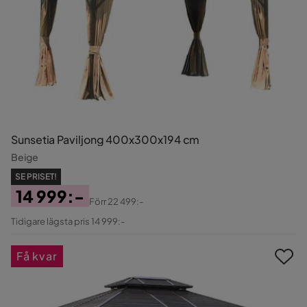
Sunsetia Paviljong 400x300x194 cm
Beige
SE PRISET!
14 999:-
Förr
22 499:-
Pris
Original
Tidigare lägsta pris 14 999:-
Pris
Få kvar