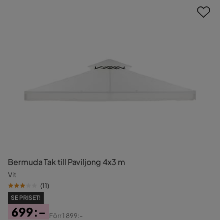
Bermuda Tak till Paviljong 4x3 m
Vit
(
11
)
SE PRISET!
699:-
Förr
1 899:-