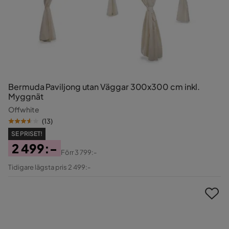
Bermuda Paviljong utan Väggar 300x300 cm inkl.
Myggnät
Offwhite
(
13
)
SE PRISET!
2 499:-
Förr
3 799:-
Pris
Original
Tidigare lägsta pris 2 499:-
Pris