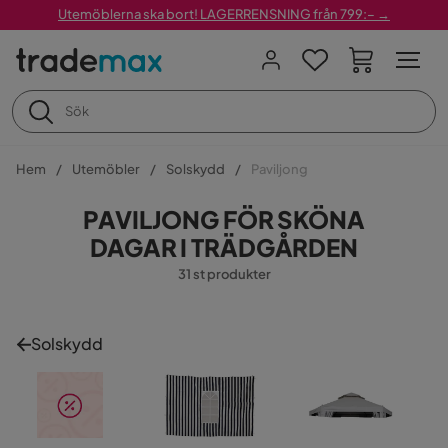
Utemöblerna ska bort! LAGERRENSNING från 799:– →
Hem
Utemöbler
Solskydd
Paviljong
PAVILJONG FÖR SKÖNA
DAGAR I TRÄDGÅRDEN
31 st produkter
Solskydd