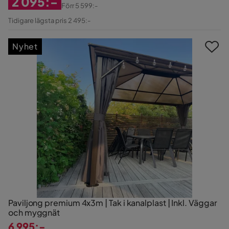
2 095:-
Förr
5 599:-
Rabatterat
Original
Tidigare lägsta pris 2 495:-
Pris
Pris
Nyhet
Paviljong premium 4x3m | Tak i kanalplast | Inkl. Väggar
och myggnät
6 995:-