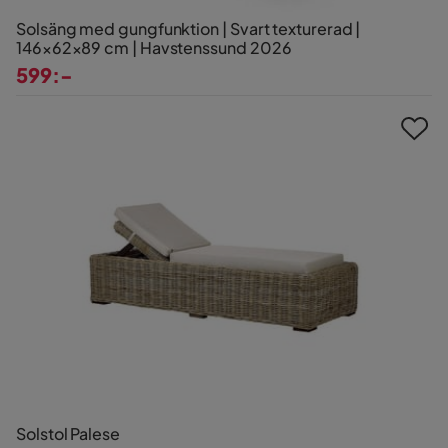
Solsäng med gungfunktion | Svart texturerad |
146×62×89 cm | Havstenssund 2026
599:-
Pris
Solstol Palese