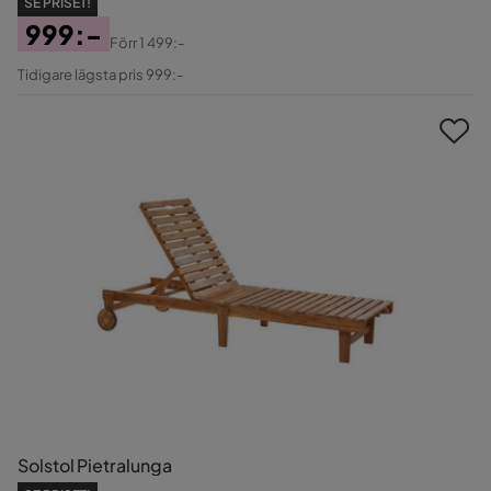
SE PRISET!
999:-
Förr
1 499:-
Pris
Original
Tidigare lägsta pris 999:-
Pris
Solstol Pietralunga