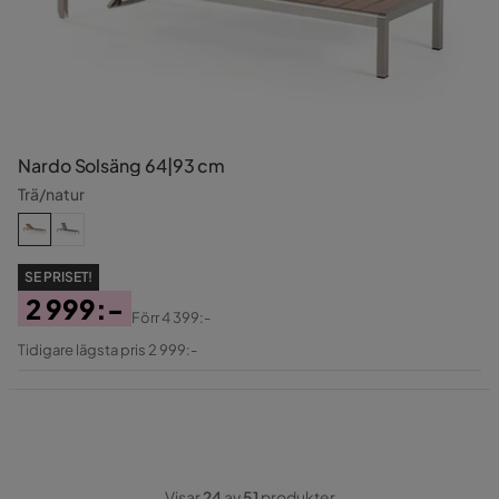
Nardo Solsäng 64|93 cm
Trä/natur
SE PRISET!
2 999:-
Förr
4 399:-
Pris
Original
Tidigare lägsta pris 2 999:-
Pris
Visar
24
av
51
produkter