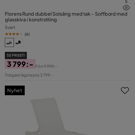
5
Florens Rund dubbel Solsäng med tak - Soffbord med
glasskiva i konstrotting
Svart
(
6
)
SE PRISET!
3 799:-
Förr
9 999:-
Pris
Original
Tidigare lägsta pris 3 799:-
Pris
Nyhet