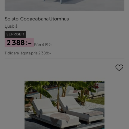
Solstol Copacabana Utomhus
Ljusblå
SE PRISET!
2 388:-
Förr
4 199:-
Pris
Original
Tidigare lägsta pris 2 388:-
Pris