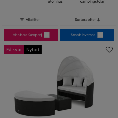
utomhus
campingstolar
Sortera efter
Alla filter
Sortera efter
Visa bara Kampanj
Snabb leverans
Få kvar
Nyhet