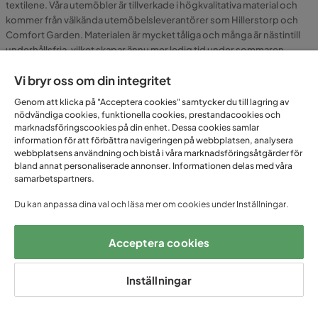
textilene. Våra utemöbler är tillverkade i högkvalitativa material och
kommer från välkända utemöbelsleverantörer som Hillerstorp och
Comfort Garden. Materialen är mycket tåliga och många är nästintill
underhållsfria, vilket skapar ännu mer ledig tid under sommaren.
Komplettera din solsäng eller solvagn med en bekväm dyna och fixa
Vi bryr oss om din integritet
din egen personliga stil i trädgården!
Genom att klicka på "Acceptera cookies" samtycker du till lagring av
nödvändiga cookies, funktionella cookies, prestandacookies och
marknadsföringscookies på din enhet. Dessa cookies samlar
information för att förbättra navigeringen på webbplatsen, analysera
FÅ UNIKA ERBJUDANDEN
webbplatsens användning och bistå i våra marknadsföringsåtgärder för
bland annat personaliserade annonser. Informationen delas med våra
– ANMÄL DIG TILL VÅRT
samarbetspartners.
NYHETSBREV!
Du kan anpassa dina val och läsa mer om cookies under Inställningar.
Email
Acceptera cookies
Inställningar
Prenumerera