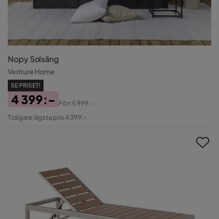
Nopy Solsäng
Venture Home
SE PRISET!
4 399:-
Förr
5 999:-
Pris
Original
Tidigare lägsta pris 4 399:-
Pris