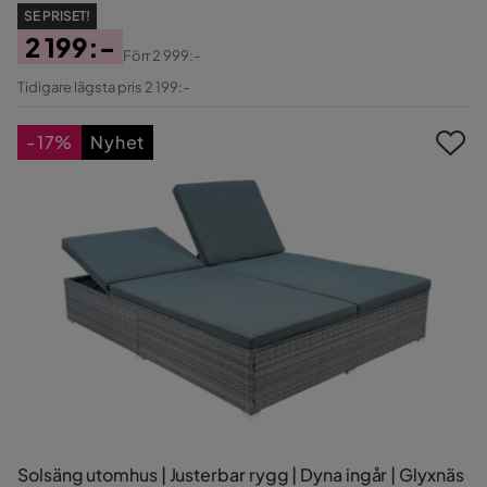
SE PRISET!
2 199:-
Förr
2 999:-
Pris
Original
Tidigare lägsta pris 2 199:-
Pris
-17%
Nyhet
Solsäng utomhus | Justerbar rygg | Dyna ingår | Glyxnäs