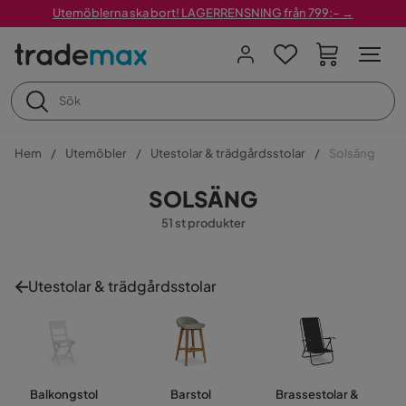
Utemöblerna ska bort! LAGERRENSNING från 799:– →
Hem
Utemöbler
Utestolar & trädgårdsstolar
Solsäng
SOLSÄNG
51 st produkter
Utestolar & trädgårdsstolar
Balkongstol
Barstol
Brassestolar &