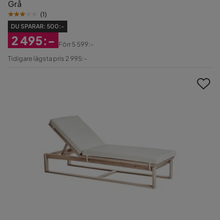
Grå
(
1
)
DU SPARAR:
500:-
2 495:-
Förr
5 599:-
Rabatterat
Original
Tidigare lägsta pris 2 995:-
Pris
Pris