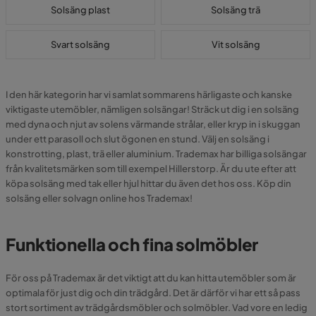
Solsäng plast
Solsäng trä
Svart solsäng
Vit solsäng
I den här kategorin har vi samlat sommarens härligaste och kanske
viktigaste utemöbler, nämligen solsängar! Sträck ut dig i en solsäng
med dyna och njut av solens värmande strålar, eller kryp in i skuggan
under ett parasoll och slut ögonen en stund. Välj en solsäng i
konstrotting, plast, trä eller aluminium. Trademax har billiga solsängar
från kvalitetsmärken som till exempel Hillerstorp. Är du ute efter att
köpa solsäng med tak eller hjul hittar du även det hos oss. Köp din
solsäng eller solvagn online hos Trademax!
Funktionella och fina solmöbler
För oss på Trademax är det viktigt att du kan hitta utemöbler som är
optimala för just dig och din trädgård. Det är därför vi har ett så pass
stort sortiment av trädgårdsmöbler och solmöbler. Vad vore en ledig