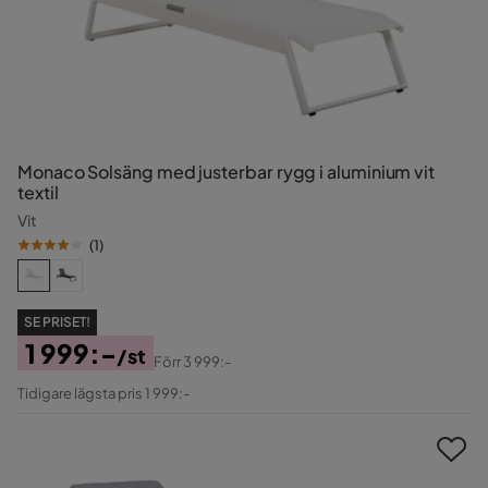
Monaco Solsäng med justerbar rygg i aluminium vit
textil
Vit
(
1
)
SE PRISET!
1 999:-
/st
Förr
3 999:-
Pris
Original
Tidigare lägsta pris 1 999:-
Pris