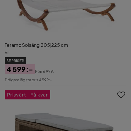
Teramo Solsäng 205|225 cm
Vit
SE PRISET!
4 599:-
Förr
6 999:-
Pris
Original
Tidigare lägsta pris 4 599:-
Pris
Prisvärt
Få kvar