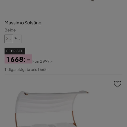
Massimo Solsäng
Beige
SE PRISET!
1 668:-
Förr
2 999:-
Pris
Original
Tidigare lägsta pris 1 668:-
Pris