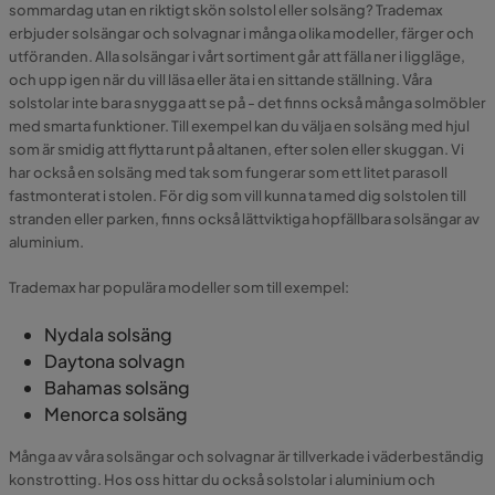
sommardag utan en riktigt skön solstol eller solsäng? Trademax
erbjuder solsängar och solvagnar i många olika modeller, färger och
utföranden. Alla solsängar i vårt sortiment går att fälla ner i liggläge,
och upp igen när du vill läsa eller äta i en sittande ställning. Våra
solstolar inte bara snygga att se på - det finns också många solmöbler
med smarta funktioner. Till exempel kan du välja en solsäng med hjul
som är smidig att flytta runt på altanen, efter solen eller skuggan. Vi
har också en solsäng med tak som fungerar som ett litet parasoll
fastmonterat i stolen. För dig som vill kunna ta med dig solstolen till
stranden eller parken, finns också lättviktiga hopfällbara solsängar av
aluminium.
Trademax har populära modeller som till exempel:
Nydala solsäng
Daytona solvagn
Bahamas solsäng
Menorca solsäng
Många av våra solsängar och solvagnar är tillverkade i väderbeständig
konstrotting. Hos oss hittar du också solstolar i aluminium och