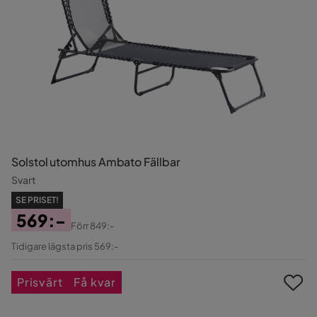
Solstol utomhus Ambato Fällbar
Svart
SE PRISET!
569:-
Förr
849:-
Pris
Original
Tidigare lägsta pris 569:-
Pris
Prisvärt
Få kvar