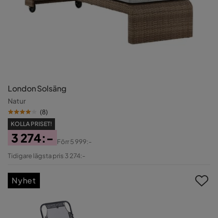
London Solsäng
Natur
(
8
)
KOLLA PRISET!
3 274:-
Förr
5 999:-
Pris
Original
Tidigare lägsta pris 3 274:-
Pris
Nyhet