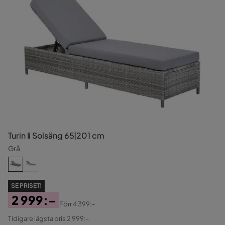
Turin Ii Solsäng 65|201 cm
Grå
SE PRISET!
2 999:-
Förr
4 399:-
Pris
Original
Tidigare lägsta pris 2 999:-