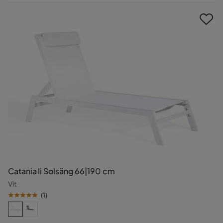
Pris
Catania Ii Solsäng 66|190 cm
Vit
(
1
)