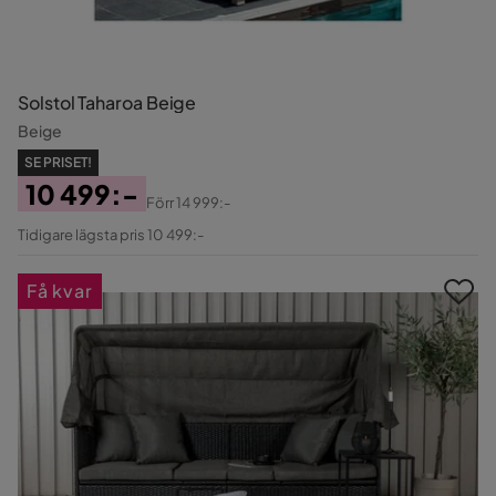
Solstol Taharoa Beige
Beige
SE PRISET!
10 499:-
Förr
14 999:-
Pris
Original
Tidigare lägsta pris 10 499:-
Pris
Få kvar