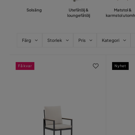
Solsäng
Utefåtölj &
Matstol &
loungefåtölj
karmstol utom
Färg
Storlek
Pris
Kategori
Få kvar
Nyhet