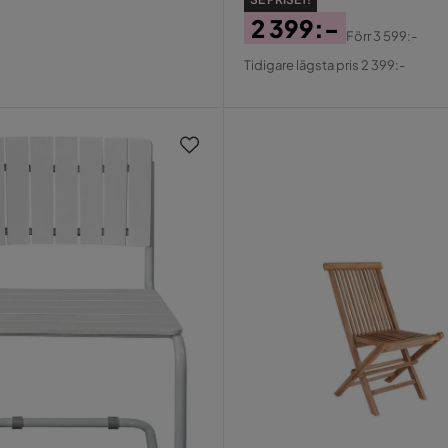
2 399:-
Förr
3 599:-
Pris
Original
Tidigare lägsta pris 2 399:-
Pris