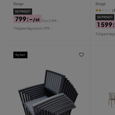
Beige
Beige
(
1
SE PRISET!
799:-
SE PRISET!
/st
Förr
2 199:-
1 599
Pris
Original
Tidigare lägsta pris 799:-
Pris
Origin
Pris
Tidigare lägs
Pris
Nyhet