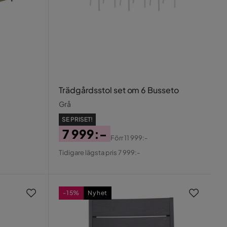
Trädgårdsstol set om 6 Busseto
Grå
SE PRISET!
7 999:-
Förr
11 999:-
Pris
Original
Tidigare lägsta pris 7 999:-
Pris
-15%
Nyhet