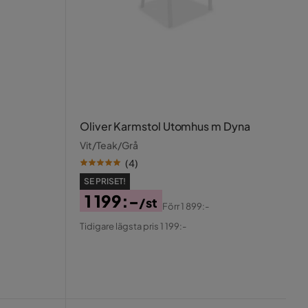
Oliver Karmstol Utomhus m Dyna
Vit/Teak/Grå
(
4
)
SE PRISET!
1 199:-
/st
Förr
1 899:-
Pris
Original
Tidigare lägsta pris 1 199:-
Pris