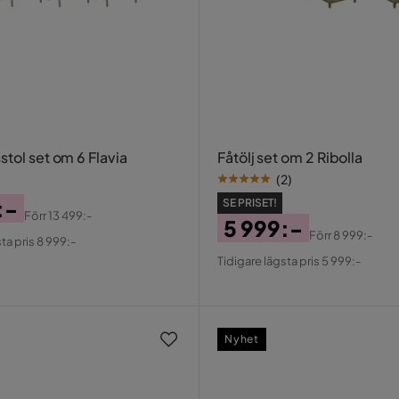
tol set om 6 Flavia
Fåtölj set om 2 Ribolla
(
2
)
:-
SE PRISET!
Förr
13 499:-
5 999:-
al
Förr
8 999:-
ta pris 8 999:-
Pris
Original
Tidigare lägsta pris 5 999:-
Pris
Nyhet