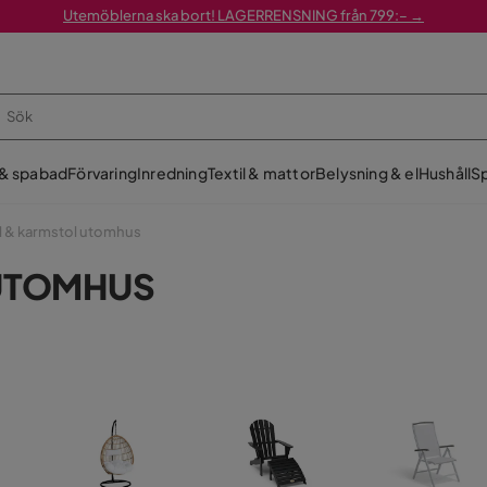
Utemöblerna ska bort! LAGERRENSNING från 799:– →
 & spabad
Förvaring
Inredning
Textil & mattor
Belysning & el
Hushåll
Sp
l & karmstol utomhus
UTOMHUS