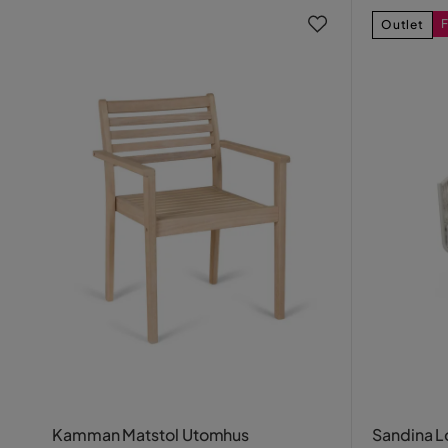
F
Outlet
Kamman Matstol Utomhus
Sandina L