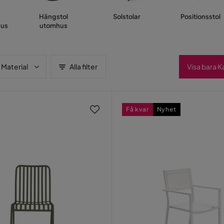
Hängstol
Solstolar
Positionsstol
hus
utomhus
Material
Alla filter
Visa bara 
Få kvar
Nyhet