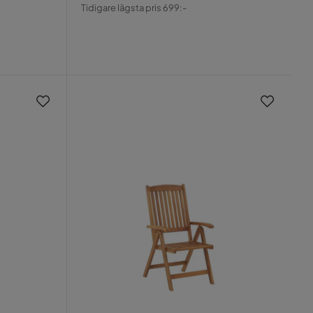
Rabatterat
Original
Tidigare lägsta pris 699:-
Pris
Pris