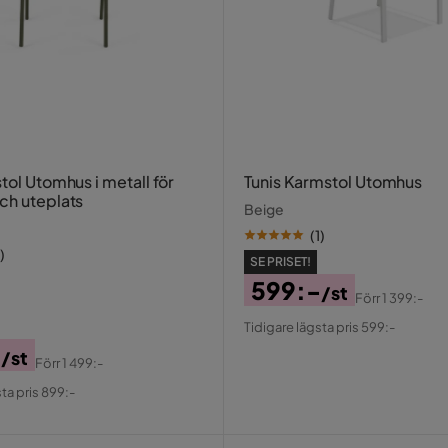
tol Utomhus i metall för
Tunis Karmstol Utomhus
ch uteplats
Beige
(
1
)
)
SE PRISET!
599:-
/st
Förr
1 399:-
Pris
Original
Tidigare lägsta pris 599:-
Pris
-
/st
Förr
1 499:-
al
ta pris 899:-