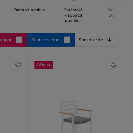
Barstol utomhus
Caféstol &
Sittsäckar
klappstol
utomhus
utomhus
Sortera efter
Kampanj
Snabb leverans
Sortera efter
Få kvar