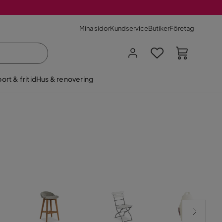
Mina sidor
Kundservice
Butiker
Företag
ort & fritid
Hus & renovering