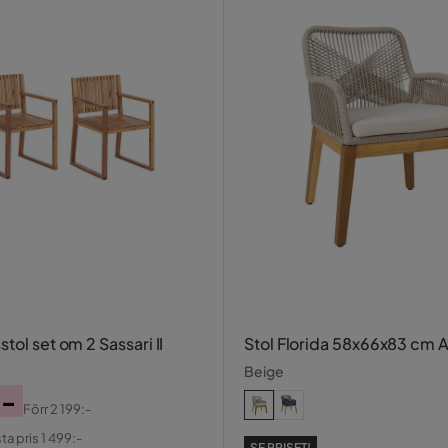
tol set om 2 Sassari II
Stol Florida 58x66x83 cm 
Beige
:-
Förr
2 199:-
al
ta pris 1 499:-
SE PRISET!