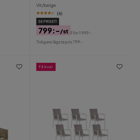
Vit/beige
(
6
)
SE PRISET!
799:-
/st
Förr
1 999:-
Pris
Original
Tidigare lägsta pris 799:-
Pris
Få kvar