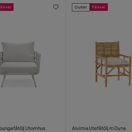
å kvar
Få kvar
Outlet
oungefåtölj Utomhus
Alvimia Utefåtölj m Dyna