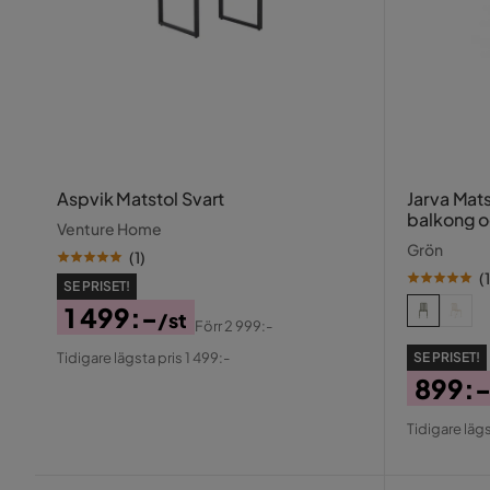
Aspvik Matstol Svart
Jarva Mats
balkong o
Venture Home
Grön
(
1
)
(
1
SE PRISET!
1 499:-
/st
Förr
2 999:-
Pris
Original
Tidigare lägsta pris 1 499:-
SE PRISET!
Pris
899:
Pris
Origin
Tidigare lägs
Pris