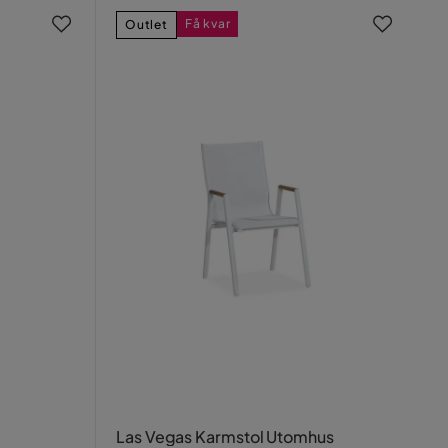
Få kvar
Outlet
Las Vegas Karmstol Utomhus