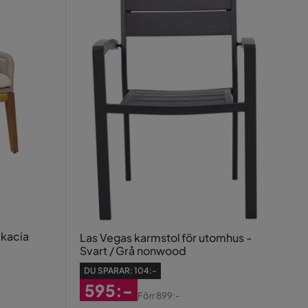
Akacia
Las Vegas karmstol för utomhus -
Svart / Grå nonwood
DU SPARAR:
104:-
595:-
Förr
899:-