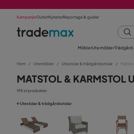
Kampanjer
Outlet
Nyheter
Reportage & guider
Möbler
Utemöbler
Trädgård
Hem
Utemöbler
Utestolar & trädgårdsstolar
Matsto
MATSTOL & KARMSTOL 
195 st produkter
Utestolar & trädgårdsstolar