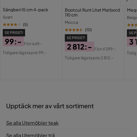
Sammansättning
100% teak
Sängben 15 cm 4-pack
Bootcut Runt Litet Matbord
Megg
110 cm
Materialval
Teak
Svart
Beig
Mocca
(
5
)
Materialtyp
Teak
(
10
)
SE PRISET!
SE P
SE PRISET!
99:-
3 
Sitsmaterial
Teak
Förr
649:-
2 812:-
Pris
Original
Pri
Or
Förr
4 399:-
Tidigare lägsta pris 99:-
Pris
Original
Tidig
Behandling
Fine Sanded
Pris
Pri
Tidigare lägsta pris 2 812:-
Pris
Funktion
Hopfällbar
Ja
Funktion
Hopfällbar
Upptäck mer av vårt sortiment
Övrigt
Se alla Utemöbler teak
Färgnamn
natur
Se alla Utemöbler trä