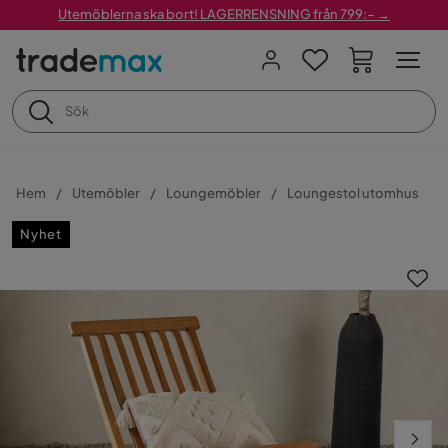
Utemöblerna ska bort! LAGERRENSNING från 799:– →
Hem
Utemöbler
Loungemöbler
Loungestol utomhus
Nyhet