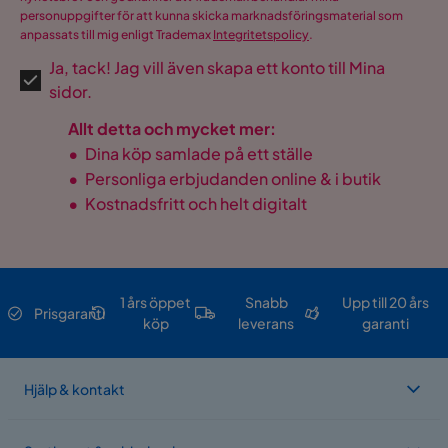
personuppgifter för att kunna skicka marknadsföringsmaterial som
anpassats till mig enligt Trademax
Integritetspolicy
.
Ja, tack! Jag vill även skapa ett konto till Mina
sidor.
Allt detta och mycket mer:
•
Dina köp samlade på ett ställe
•
Personliga erbjudanden online & i butik
•
Kostnadsfritt och helt digitalt
1 års öppet
Snabb
Upp till 20 års
Prisgaranti
köp
leverans
garanti
Hjälp & kontakt