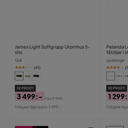
James Light Soffgrupp Utomhus 5-
Pelanda Lounge
sits
fåtöljer i
glasskiva
Grå
Ljusbeige
(
41
)
(
SE PRISET!
SE PRISET!
3 499:-
1 299
Förr
9 999:-
Pris
Original
Pris
Origin
Tidigare lägsta pris 3 499:-
Tidigare lägs
Pris
Pris