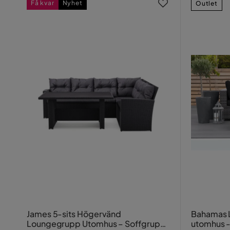
Få kvar
Nyhet
Outlet
James 5-sits Högervänd
Bahamas 
Loungegrupp Utomhus – Soffgrupp
utomhus -