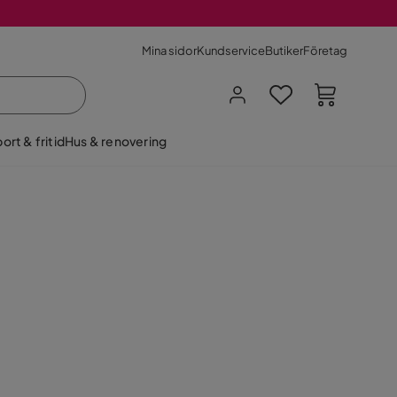
Mina sidor
Kundservice
Butiker
Företag
ort & fritid
Hus & renovering