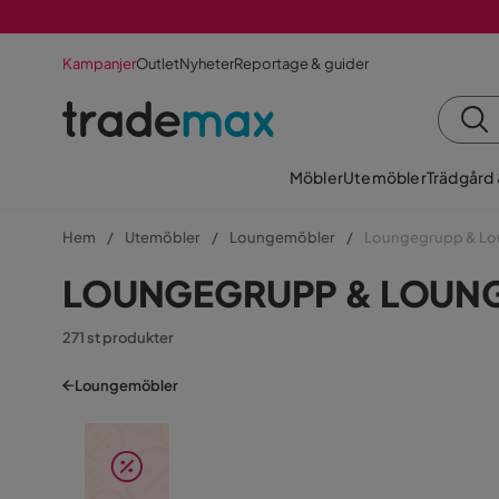
Kampanjer
Outlet
Nyheter
Reportage & guider
Möbler
Utemöbler
Trädgård
Hem
Utemöbler
Loungemöbler
Loungegrupp & Lo
LOUNGEGRUPP & LOUN
271 st produkter
Loungemöbler