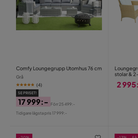
Comfy Loungegrupp Utomhus 76 cm
Loungegru
stolar & 2-
Grå
2 995
(
4
)
Pris
SE PRISET!
17 999:-
Förr
25 499:-
Pris
Original
Tidigare lägsta pris 17 999:-
Pris
-20%
-13%
Få