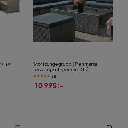
Beige
Stor loungegrupp | Tre smarta
förvaringsutrymmen | Grå
konstrotting
(
1
)
10 995:-
Pris