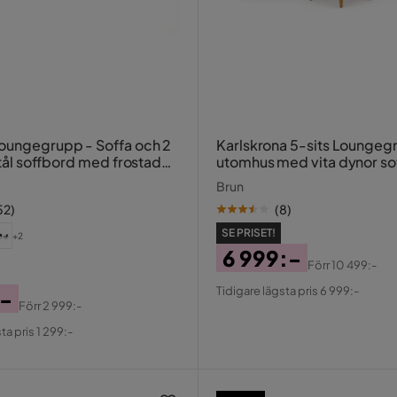
grupp - Soffa och 2
Karlskrona 5-sits Loungeg
 stål soffbord med frostad
utomhus med vita dynor so
konstrotting med glasskiv
Brun
52
)
(
8
)
SE PRISET!
+2
6 999:-
Förr
10 499:-
Pris
Original
Tidigare lägsta pris 6 999:-
:-
Pris
Förr
2 999:-
al
ta pris 1 299:-