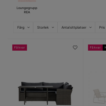
Loungegrupp
REA
Färg
Storlek
Antal sittplatser
Pris
Få kvar
Få kvar