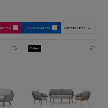
Sortera efter
ara Rea
Snabb leverans
Sortera efter
Nyhet