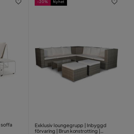
-20%
Nyhet
 soffa
Exklusiv loungegrupp | Inbyggd
förvaring | Brun konstrotting |