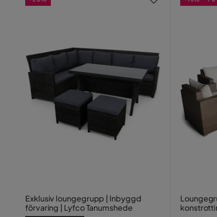
Exklusiv loungegrupp | Inbyggd
Loungegru
förvaring | Lyfco Tanumshede
konstrott