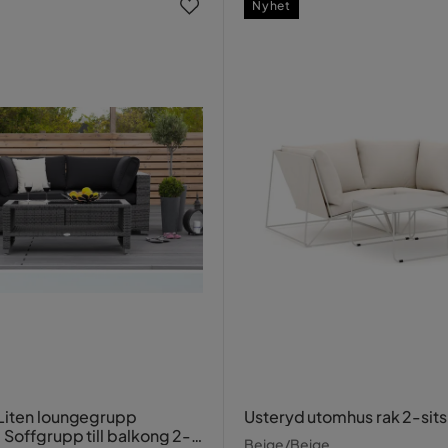
Nyhet
Liten loungegrupp
Usteryd utomhus rak 2-sits
 Soffgrupp till balkong 2-
Beige/Beige