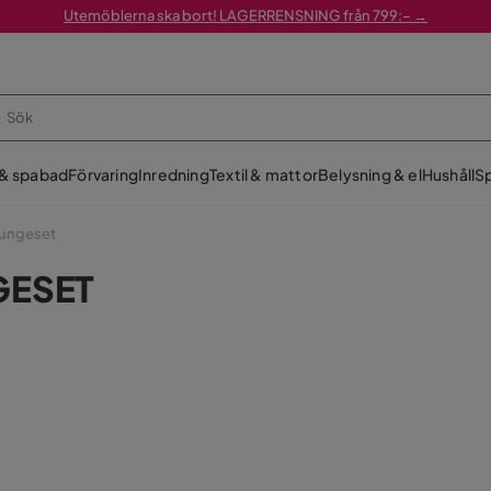
Utemöblerna ska bort! LAGERRENSNING från 799:– →
 & spabad
Förvaring
Inredning
Textil & mattor
Belysning & el
Hushåll
Sp
ungeset
GESET