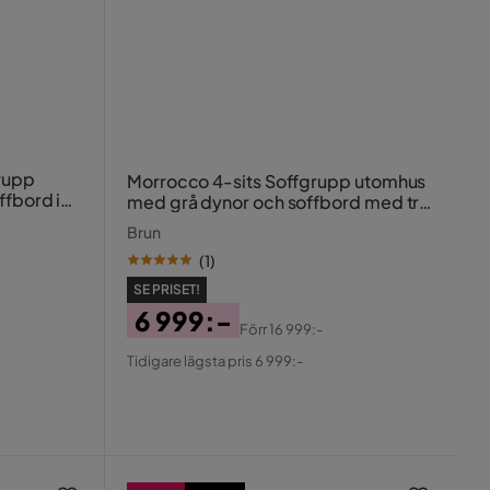
rupp
Morrocco 4-sits Soffgrupp utomhus
ffbord i
med grå dynor och soffbord med trä
a
utseende
Brun
(
1
)
SE PRISET!
6 999:-
Förr
16 999:-
Pris
Original
Tidigare lägsta pris 6 999:-
Pris