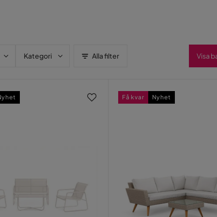
Kategori
Alla filter
Visa b
Nyhet
Få kvar
Nyhet