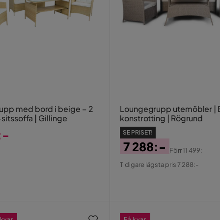
pp med bord i beige – 2
Loungegrupp utemöbler | 
sitssoffa | Gillinge
konstrotting | Rögrund
:-
SE PRISET!
7 288:-
Förr
11 499:-
Pris
Original
Tidigare lägsta pris 7 288:-
Pris
 kvar
Få kvar