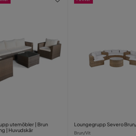
pp utemöbler | Brun
Loungegrupp Severo Brun/
ing | Huvudskär
Brun/Vit