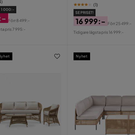
4
)
(
1
)
:
1 000:-
SE PRISET!
:-
16 999:-
Förr
8 499:-
Förr
25 499:-
erat
al
Pris
Original
ta pris 7 995:-
Tidigare lägsta pris 16 999:-
Pris
Nyhet
Nyhet